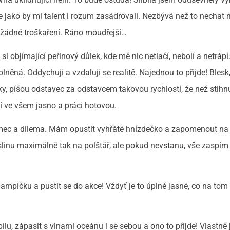
e jako by mi talent i rozum zasádrovali. Nezbývá než to nechat 
, žádné troškaření. Ráno moudřejší…
objímající peřinový důlek, kde mě nic netlačí, nebolí a netrápí. 
lněná. Oddychuji a vzdaluji se realitě. Najednou to přijde! Blesk
tky, píšou odstavec za odstavcem takovou rychlostí, že než stihnu
jí ve všem jasno a práci hotovou.
 šrumec a dilema. Mám opustit vyhřáté hnízdečko a zapomenout na 
slinu maximálně tak na polštář, ale pokud nevstanu, vše zaspím
 lampičku a pustit se do akce! Vždyť je to úplně jasné, co na tom
pilu, zápasit s vlnami oceánu i se sebou a ono to přijde! Vlastně 