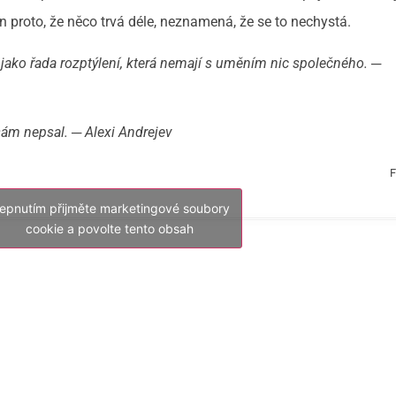
en proto, že něco trvá déle, neznamená, že se to nechystá.
 jako řada rozptýlení, která nemají s uměním nic společného.
─
y sám nepsal.
─
Alexi Andrejev
F
lepnutím přijměte marketingové soubory
cookie a povolte tento obsah