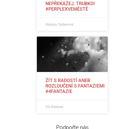
NEPŘEKÁŽEJ, TRUBKO!
#PERPLEXVEMĚSTĚ
Helena Tutterová
ŽÍT S RADOSTÍ ANEB
ROZLOUČENÍ S FANTAZIEMI
#4FANTAZIE
Vít Kettner
Podpořte nás