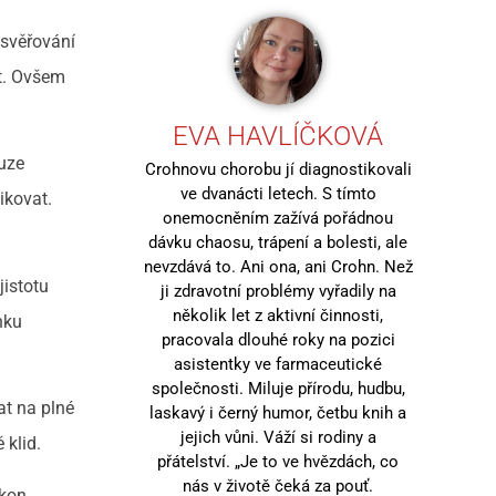
 svěřování
st. Ovšem
EVA HAVLÍČKOVÁ
ouze
Crohnovu chorobu jí diagnostikovali
ve dvanácti letech. S tímto
ikovat.
onemocněním zažívá pořádnou
dávku chaosu, trápení a bolesti, ale
nevzdává to. Ani ona, ani Crohn. Než
jistotu
ji zdravotní problémy vyřadily na
několik let z aktivní činnosti,
nku
pracovala dlouhé roky na pozici
asistentky ve farmaceutické
společnosti. Miluje přírodu, hudbu,
at na plné
laskavý i černý humor, četbu knih a
jejich vůni. Váží si rodiny a
 klid.
přátelství. „Je to ve hvězdách, co
nás v životě čeká za pouť.
ýkon