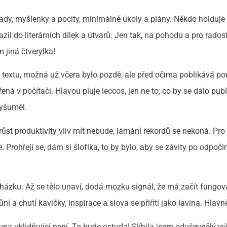
y, myšlenky a pocity, minimálně úkoly a plány. Někdo holduje
azii do literárních dílek a útvarů. Jen tak, na pohodu a pro rado
m jiná čtverylka!
o textu, možná už včera bylo pozdě, ale před očima poblikává p
ená v počítači. Hlavou pluje leccos, jen ne to, co by se dalo publ
vyšuměl.
růst produktivity vliv mít nebude, lámání rekordů se nekoná. Pro 
 Prohřeji se, dám si šlofíka, to by bylo, aby se závity po odpoči
ázku. Až se tělo unaví, dodá mozku signál, že má začít fungov
 a chutí kávičky, inspirace a slova se přiřítí jako lavina. Hlavně
vna uklidňující není. To bude ostuda! Slíbila jsem oduševnělý v