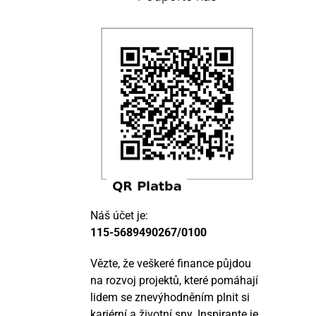
Náš účet je:
115-5689490267/0100
Vězte, že veškeré finance půjdou
na rozvoj projektů, které pomáhají
lidem se znevýhodněním plnit si
kariérní a životní sny. Inspirante je