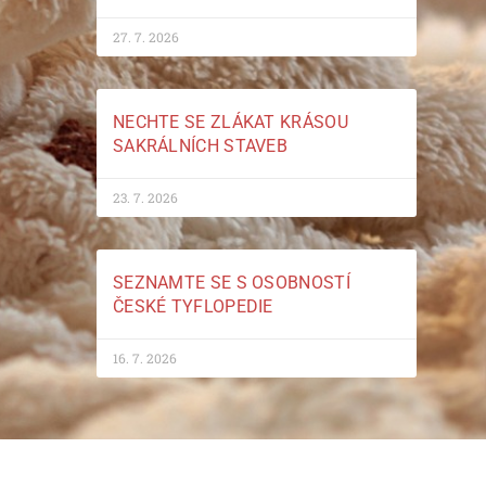
27. 7. 2026
NECHTE SE ZLÁKAT KRÁSOU
SAKRÁLNÍCH STAVEB
23. 7. 2026
SEZNAMTE SE S OSOBNOSTÍ
ČESKÉ TYFLOPEDIE
16. 7. 2026