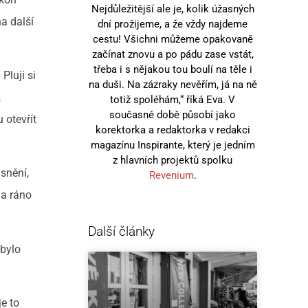
Nejdůležitější ale je, kolik úžasných
na další
dní prožijeme, a že vždy najdeme
cestu! Všichni můžeme opakovaně
začínat znovu a po pádu zase vstát,
třeba i s nějakou tou boulí na těle i
Pluji si
na duši. Na zázraky nevěřím, já na ně
,
totiž spoléhám,“ říká Eva. V
současné době působí jako
 otevřít
korektorka a redaktorka v redakci
magazínu Inspirante, který je jedním
z hlavních projektů spolku
snění,
Revenium
.
 a ráno
Další články
 bylo
je to