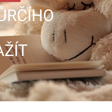
ŮRČÍHO
ŽÍT