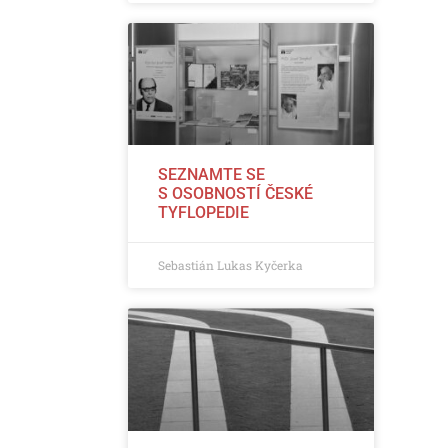
SEZNAMTE SE
S OSOBNOSTÍ ČESKÉ
TYFLOPEDIE
Sebastián Lukas Kyčerka