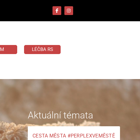
UM
LÉČBA RS
Aktuální témata
CESTA MĚSTA #PERPLEXVEMĚSTĚ