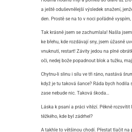
a ještě oduševnělejší výsledek snažení, jenž
den. Prostě se na to v noci pořádně vyspím
Tak krásně jsem se zachumlala! Našla jsem si 
ke břehu, kde rozdávají sny, jsem úžasně uvo
vnuknutí, restart! Závity jedou na plné obrá
oči, nedej bože popadnout blok a tužku, ma
Chytnu-li slinu i sílu ve tři ráno, nastává
když je tu taková šance? Ráda bych hodila 
zase nebude nic. Taková škoda…
Láska k psaní a práci vítězí. Pěkně rozsvítit
těžkého, kde byl zádrhel?
A takhle to většinou chodí. Přestat tlačit na 