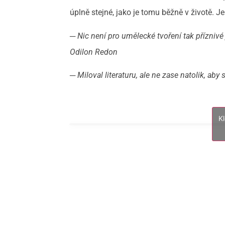
úplně stejné, jako je tomu běžně v životě. J
─ Nic není pro umělecké tvoření tak příznivé
Odilon
Redon
─ Miloval literaturu, ale ne zase natolik, ab
K