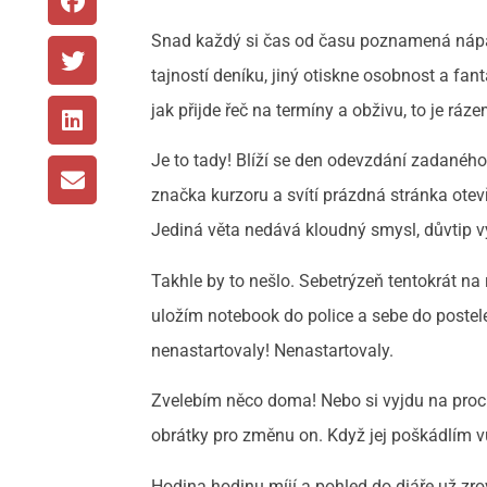
Snad každý si čas od času poznamená nápad
tajností deníku, jiný otiskne osobnost a fant
jak přijde řeč na termíny a obživu, to je ráze
Je to tady! Blíží se den odevzdání zadanéh
značka kurzoru a svítí prázdná stránka otevř
Jediná věta nedává kloudný smysl, důvtip 
Takhle by to nešlo. Sebetrýzeň tentokrát na 
uložím notebook do police a sebe do postele.
nenastartovaly! Nenastartovaly.
Zvelebím něco doma! Nebo si vyjdu na proch
obrátky pro změnu on. Když jej poškádlím vůní
Hodina hodinu míjí a pohled do diáře už zro