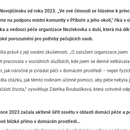
 Novojičínsku od roku 2023. „
Ve své činnosti se hlásíme k prin
e na podporu místní komunity v Příboře a jeho okolí,“ říká v 
ka a vedoucí péče organizace Neziskovka s duší, která má dík
boké porozumění pro potřeby pečujících osob.
la právě z její osobní zkušenosti. „O založení organizace jsem
 pracovala v sociálních službách, kde jsem se denně setkávala 
ím, jak náročné je zvládat péči v domácím prostředí – nejen fyzick
adla otázku, jak těmto rodinám účinně pomoci, aby péče nebyla 
ástí života,“ vysvětluje Zdeňka Roubalíková, která ochotně od
oce 2023 začala aktivně šířit osvětu v oblasti domácí péče a 
své blízké přímo v domácím prostředí…