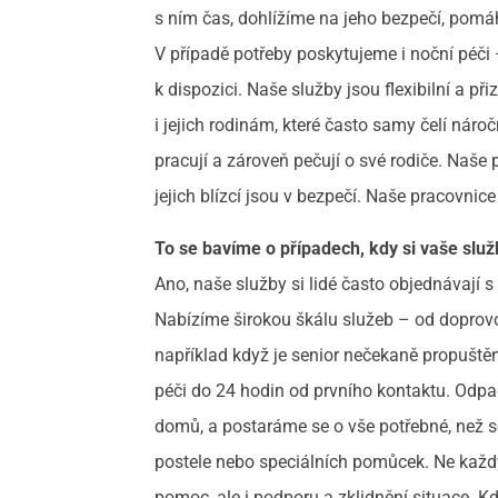
s ním čas, dohlížíme na jeho bezpečí, pom
V případě potřeby poskytujeme i noční péči
k dispozici. Naše služby jsou flexibilní a
i jejich rodinám, které často samy čelí nároč
pracují a zároveň pečují o své rodiče. Naše 
jejich blízcí jsou v bezpečí. Naše pracovnice
To se bavíme o případech, kdy si vaše služ
Ano, naše služby si lidé často objednávají s
Nabízíme širokou škálu služeb – od doprovo
například když je senior nečekaně propuštěn
péči do 24 hodin od prvního kontaktu.
Odpad
domů, a postaráme se o vše potřebné, než s
postele nebo speciálních pomůcek. Ne každý
pomoc, ale i podporu a zklidnění situace. K