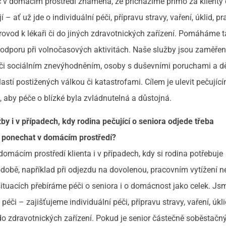
c v domácím prostředí znamená, že přicházíme přímo za klient
 ať už jde o individuální péči, přípravu stravy, vaření, úklid, pra
ovod k lékaři či do jiných zdravotnických zařízení. Pomáháme t
 podporu při volnočasových aktivitách. Naše služby jsou zaměře
 či sociálním znevýhodněním, osoby s duševními poruchami a dě
astí postižených válkou či katastrofami. Cílem je ulevit pečujíc
 aby péče o blízké byla zvládnutelná a důstojná.
by i v případech, kdy rodina pečující o seniora odjede třeba
e ponechat v domácím prostředí?
domácím prostředí klienta i v případech, kdy si rodina potřebuje
obě, například při odjezdu na dovolenou, pracovním vytížení 
situacích přebíráme péči o seniora i o domácnost jako celek. Js
éči – zajišťujeme individuální péči, přípravu stravy, vaření, úklid
 do zdravotnických zařízení. Pokud je senior částečně soběstačný