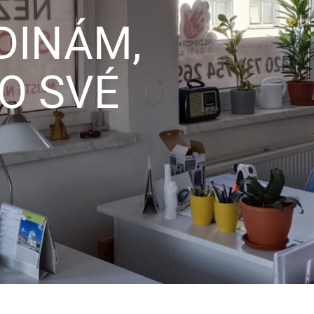
DINÁM,
 O SVÉ