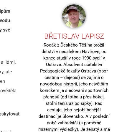
cipům
úvodu
y své
BŘETISLAV LAPISZ
Rodák z Českého Těšína prožil
dětství v nedalekém Havířově, od
konce studií v roce 1990 bydlí v
s lidmi,
Ostravě. Absolvent učitelství
Pedagogické fakulty Ostrava (obor
y, ale
čeština – dějepis) se zajímá o
jen
novodobou historii, jeho největším
koníčkem je sledování sportovních
pověděla
přenosů (od fotbalu přes hokej,
stolní tenis až po šipky). Rád
cestuje, jeho nejoblíbenější
poskytovat
destinací je Slovensko. A v poslední
době zahradničí (s poměrně
mizernými výsledky). Je ženatý a má