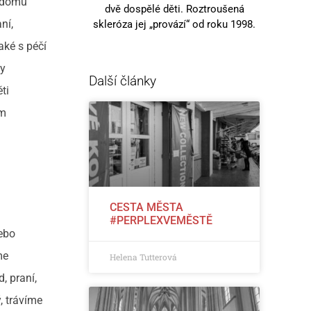
y domů
dvě dospělé děti. Roztroušená
ní,
skleróza jej „provází“ od roku 1998.
aké s péčí
ny
Další články
ti
ím
CESTA MĚSTA
#PERPLEXVEMĚSTĚ
nebo
me
Helena Tutterová
, praní,
, trávíme