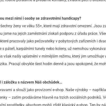
ou mezi nimi i osoby se zdravotními handicapy?
echny ženy ve věku 55+, které mají zdravotní omezení. Jsou z
u jsme na jejich zaměstnání získali podporu z úřadu práce. Vš
které pracovaly jako pečovatelky v pobytových zařízeních i dvace
e s páteří, karpálními tunely nebo koleny, už nemohou vykonávat
s však našly uplatnění v mírnějším režimu, který jim umožňuje 
izika. Pracují obvykle šest hodin denně a jsou spokojené, že mo
il i záložku s názvem Náš obchůdek…
avami a slouží jako provizorní e-shop. Naše výrobky – napříkl
nky – zatím prodáváme hlavně na trzích sociálních podniků. V
nční prostředky, abychom mohli zřídit klasický e-shop. Ten by n