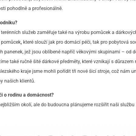
sti pohodlně a profesionálně.
podniku?
ě terénních služeb zaměřuje také na výrobu pomůcek a dárkovýc
ch pomůcek
,
které slouží jak pro domácí péči, tak pro pobytová so
ých panenek, jež jsou oblíbené napříč věkovými skupinami – od d
me také ručně šité dárkové předměty, které vznikají s důrazem 
lezského kraje jsme mohli pořídit tři nové šicí stroje, což nám 
y našich klientů.
či o rodinu a domácnost?
ejbližším okolí, ale do budoucna plánujeme rozšířit naši službu