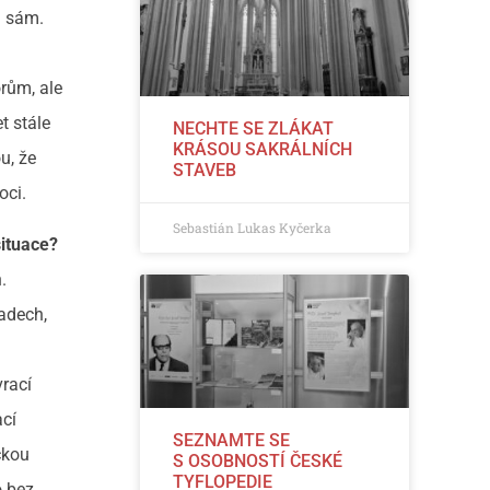
l sám.
rům, ale
t stále
NECHTE SE ZLÁKAT
KRÁSOU SAKRÁLNÍCH
u, že
STAVEB
oci.
Sebastián Lukas Kyčerka
situace?
.
adech,
vrací
ací
SEZNAMTE SE
ckou
S OSOBNOSTÍ ČESKÉ
TYFLOPEDIE
o bez