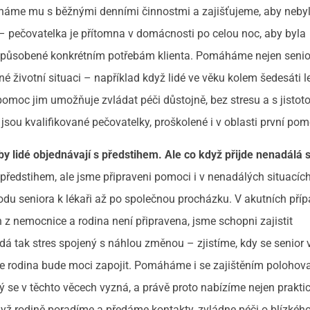
áháme mu s běžnými denními činnostmi a zajišťujeme, aby neby
 – pečovatelka je přítomna v domácnosti po celou noc, aby byla
 přizpůsobené konkrétním potřebám klienta. Pomáháme nejen senio
né životní situaci – například když lidé ve věku kolem šedesáti le
pomoc jim umožňuje zvládat péči důstojně, bez stresu a s jistoto
 jsou kvalifikované pečovatelky, proškolené i v oblasti první pom
by lidé objednávají s předstihem. Ale co když přijde nenadálá 
 předstihem, ale jsme připraveni pomoci i v nenadálých situacích
du seniora k lékaři až po společnou procházku. V akutních příp
 z nemocnice a rodina není připravena, jsme schopni zajistit
á tak stres spojený s náhlou změnou – zjistíme, kdy se senior 
e rodina bude moci zapojit. Pomáháme i se zajištěním polohov
 se v těchto věcech vyzná, a právě proto nabízíme nejen prakti
dyž rodině poradíme a předáme kontakty, zvládne péči o blízkéh