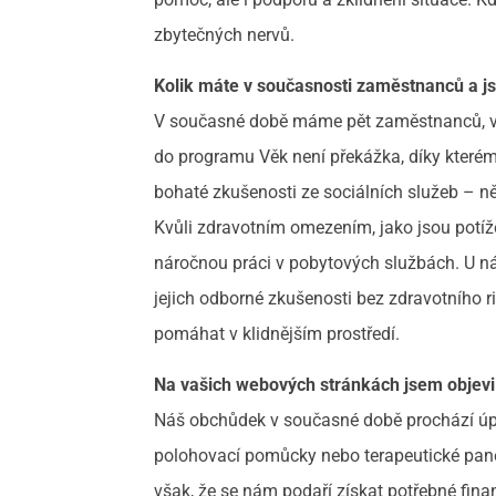
zbytečných nervů.
Kolik máte v současnosti zaměstnanců a js
V současné době máme pět zaměstnanců, vš
do programu Věk není překážka, díky kterém
bohaté zkušenosti ze sociálních služeb – ně
Kvůli zdravotním omezením, jako jsou potíž
náročnou práci v pobytových službách. U ná
jejich odborné zkušenosti bez zdravotního r
pomáhat v klidnějším prostředí.
Na vašich webových stránkách jsem objev
Náš obchůdek v současné době prochází úpr
polohovací pomůcky nebo terapeutické pane
však, že se nám podaří získat potřebné fina