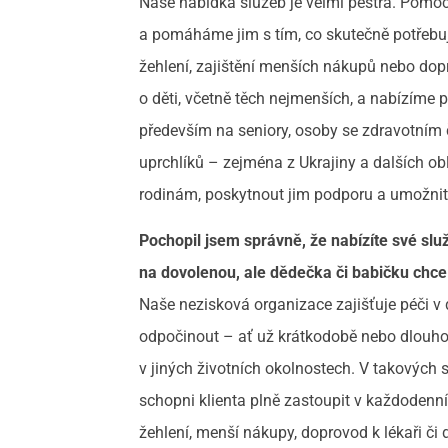
Naše nabídka služeb je velmi pestrá. Pomo
a pomáháme jim s tím, co skutečně potřebují –
žehlení, zajištění menších nákupů nebo dopr
o děti, včetně těch nejmenších, a nabízíme
především na seniory, osoby se zdravotním
uprchlíků – zejména z Ukrajiny a dalších obl
rodinám, poskytnout jim podporu a umožnit,
Pochopil jsem správně, že nabízíte své služ
na dovolenou, ale dědečka či babičku chc
Naše nezisková organizace zajišťuje péči v 
odpočinout – ať už krátkodobě nebo dlouhod
v jiných životních okolnostech. V takových 
schopni klienta plně zastoupit v každodenní p
žehlení, menší nákupy, doprovod k lékaři či