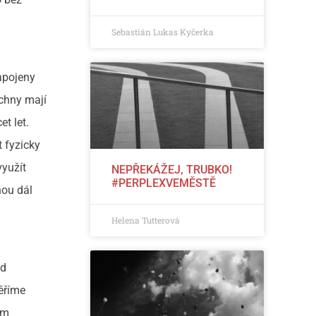
Sebastián Lukas Kyčerka
apojeny
echny mají
t let.
 fyzicky
využít
NEPŘEKÁŽEJ, TRUBKO!
#PERPLEXVEMĚSTĚ
hou dál
Helena Tutterová
ad
ěříme
ám