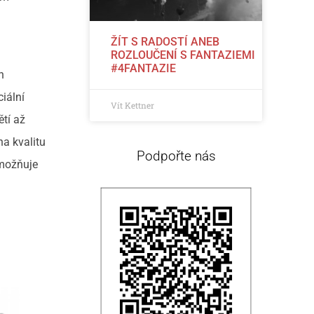
ŽÍT S RADOSTÍ ANEB
ROZLOUČENÍ S FANTAZIEMI
#4FANTAZIE
h
ciální
Vít Kettner
ětí až
na kvalitu
Podpořte nás
umožňuje