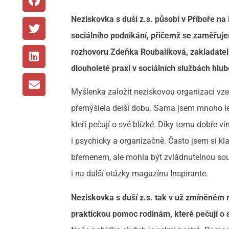
Neziskovka s duší z.s. působí v Příboře na
sociálního podnikání, přičemž se zaměřujem
rozhovoru Zdeňka Roubalíková, zakladatel
dlouholeté praxi v sociálních službách hlu
Myšlenka založit neziskovou organizaci vzeš
přemýšlela delší dobu. Sama jsem mnoho let
kteří pečují o své blízké. Díky tomu dobře v
i psychicky a organizačně. Často jsem si kl
břemenem, ale mohla být zvládnutelnou souč
i na další otázky magazínu Inspirante.
Neziskovka s duší z.s. tak v už zmíněném r
praktickou pomoc rodinám, které pečují o 