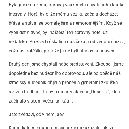
Byla příšerná zima, tramvaj však měla chválabohu krátké
intervaly. Horší bylo, že mému vozíku začala docházet
šťáva a stával se pomalejším a nemotornějším. Když se
vybil definitivně, byl naštěstí ten správný hotel už
nedaleko. Po všech úskalích nás čekala od vedoucí pizza,
což nás potěšilo, protože jsme byli hladoví a unavení.
Druhý den jsme chystali naše představení. Zkoušeli jsme
dopoledne bez hudebního doprovodu, ale po obědě náš
izraelský hudebník přijel a proběhla generální zkouška
s živou hudbou. To bylo na představení „Duše Už“, které
začínalo v sedm večer, unikátní.
Jste zvědaví, oč v něm jde?
Komediálním souborem scének jsme ukázali, jak lze