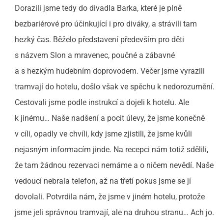
Dorazili jsme tedy do divadla Barka, které je plně
bezbariérové pro účinkující i pro diváky, a strávili tam
hezký čas. Běželo představení především pro děti
s názvem Slon a mravenec, poučné a zábavné
a s hezkým hudebním doprovodem. Večer jsme vyrazili
tramvají do hotelu, došlo však ve spěchu k nedorozumění.
Cestovali jsme podle instrukcí a dojeli k hotelu. Ale
k jinému… Naše nadšení a pocit úlevy, že jsme konečně
v cíli, opadly ve chvíli, kdy jsme zjistili, že jsme kvůli
nejasným informacím jinde. Na recepci nám totiž sdělili,
že tam žádnou rezervaci nemáme a o ničem nevědí. Naše
vedoucí nebrala telefon, až na třetí pokus jsme se jí
dovolali. Potvrdila nám, že jsme v jiném hotelu, protože
jsme jeli správnou tramvají, ale na druhou stranu… Ach jo.