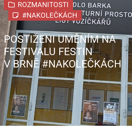
ROZMANITOSTI
#NAKOLEČKÁCH
POSTIŽENI UMĚNÍM NA
FESTIVALU FESTIN
V BRNĚ #NAKOLEČKÁCH