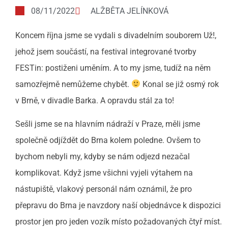
08/11/2022
ALŽBĚTA JELÍNKOVÁ
Koncem října jsme se vydali s divadelním souborem Už!,
jehož jsem součástí, na festival integrované tvorby
FESTin: postiženi uměním. A to my jsme, tudíž na něm
samozřejmě nemůžeme chybět.
Konal se již osmý rok
v Brně, v divadle Barka. A opravdu stál za to!
Sešli jsme se na hlavním nádraží v Praze, měli jsme
společně odjíždět do Brna kolem poledne. Ovšem to
bychom nebyli my, kdyby se nám odjezd nezačal
komplikovat. Když jsme všichni vyjeli výtahem na
nástupiště, vlakový personál nám oznámil, že pro
přepravu do Brna je navzdory naší objednávce k dispozici
prostor jen pro jeden vozík místo požadovaných čtyř míst.