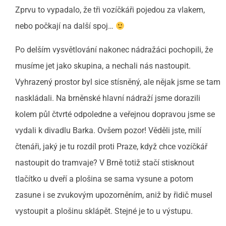
Zprvu to vypadalo, že tři vozíčkáři pojedou za vlakem,
nebo počkají na další spoj…
Po delším vysvětlování nakonec nádražáci pochopili, že
musíme jet jako skupina, a nechali nás nastoupit.
Vyhrazený prostor byl sice stísněný, ale nějak jsme se tam
naskládali. Na brněnské hlavní nádraží jsme dorazili
kolem půl čtvrté odpoledne a veřejnou dopravou jsme se
vydali k divadlu Barka. Ovšem pozor! Věděli jste, milí
čtenáři, jaký je tu rozdíl proti Praze, když chce vozíčkář
nastoupit do tramvaje? V Brně totiž stačí stisknout
tlačítko u dveří a plošina se sama vysune a potom
zasune i se zvukovým upozorněním, aniž by řidič musel
vystoupit a plošinu sklápět. Stejné je to u výstupu.