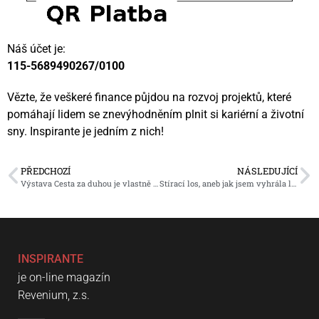
Náš účet je:
115-5689490267/0100
Vězte, že veškeré finance půjdou na rozvoj projektů, které
pomáhají lidem se znevýhodněním plnit si kariérní a životní
sny. Inspirante je jedním z nich!
PŘEDCHOZÍ
NÁSLEDUJÍCÍ
Výstava Cesta za duhou je vlastně cestou k sobě navzájem
Stírací los, aneb jak jsem vyhrála loterii #napos_pas
INSPIRANTE
je on-line magazín
Revenium, z.s.