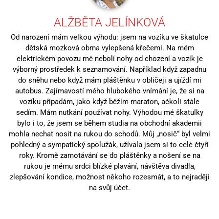
ALŽBĚTA JELÍNKOVÁ
Od narození mám velkou výhodu: jsem na vozíku ve škatulce
dětská mozková obrna vylepšená křečemi. Na mém
elektrickém povozu mě nebolí nohy od chození a vozík je
výborný prostředek k seznamování. Například když zapadnu
do sněhu nebo když mám pláštěnku v obličeji a ujíždí mi
autobus. Zajímavostí mého hlubokého vnímání je, že si na
vozíku připadám, jako když běžím maraton, ačkoli stále
sedím. Mám nutkání používat nohy. Výhodou mé škatulky
bylo i to, že jsem se během studia na obchodní akademii
mohla nechat nosit na rukou do schodů. Můj „nosič“ byl velmi
pohledný a sympatický spolužák, užívala jsem si to celé čtyři
roky. Kromě zamotávání se do pláštěnky a nošení se na
rukou je mému srdci blízké plavání, návštěva divadla,
zlepšování kondice, možnost někoho rozesmát, a to nejraději
na svůj účet.