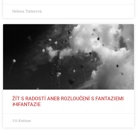
Helena Tutterová
ŽÍT S RADOSTÍ ANEB ROZLOUČENÍ S FANTAZIEMI
#4FANTAZIE
Vít Kettner