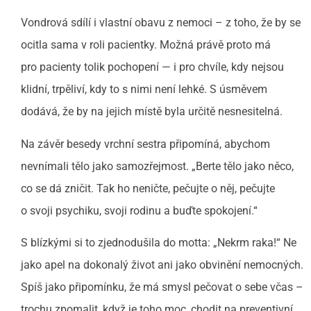
Vondrová sdílí i vlastní obavu z nemoci – z toho, že by se
ocitla sama v roli pacientky. Možná právě proto má
pro pacienty tolik pochopení — i pro chvíle, kdy nejsou
klidní, trpěliví, kdy to s nimi není lehké. S úsměvem
dodává, že by na jejich místě byla určitě nesnesitelná.
Na závěr besedy vrchní sestra připomíná, abychom
nevnímali tělo jako samozřejmost. „Berte tělo jako něco,
co se dá zničit. Tak ho neničte, pečujte o něj, pečujte
o svoji psychiku, svoji rodinu a buďte spokojení.“
S blízkými si to zjednodušila do motta: „Nekrm raka!“ Ne
jako apel na dokonalý život ani jako obvinění nemocných.
Spíš jako připomínku, že má smysl pečovat o sebe včas –
trochu zpomalit, když je toho moc, chodit na preventivní