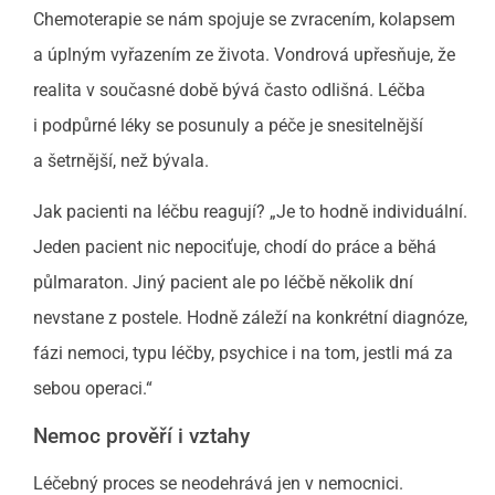
Chemoterapie se nám spojuje se zvracením, kolapsem
a úplným vyřazením ze života. Vondrová upřesňuje, že
realita v současné době bývá často odlišná. Léčba
i podpůrné léky se posunuly a péče je snesitelnější
a šetrnější, než bývala.
Jak pacienti na léčbu reagují? „Je to hodně individuální.
Jeden pacient nic nepociťuje, chodí do práce a běhá
půlmaraton. Jiný pacient ale po léčbě několik dní
nevstane z postele. Hodně záleží na konkrétní diagnóze,
fázi nemoci, typu léčby, psychice i na tom, jestli má za
sebou operaci.“
Nemoc prověří i vztahy
Léčebný proces se neodehrává jen v nemocnici.