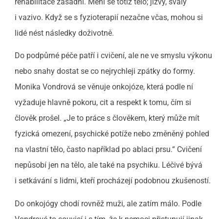
rehabilitace zásadní. Mění se totiž tělo; jizvy, svaly
i vazivo. Když se s fyzioterapií nezačne včas, mohou si
lidé nést následky doživotně.
Do podpůrné péče patří i cvičení, ale ne ve smyslu výkonu
nebo snahy dostat se co nejrychleji zpátky do formy.
Monika Vondrová se věnuje onkojóze, která podle ní
vyžaduje hlavně pokoru, cit a respekt k tomu, čím si
člověk prošel. „Je to práce s člověkem, který může mít
fyzická omezení, psychické potíže nebo změněný pohled
na vlastní tělo, často například po ablaci prsu.“ Cvičení
nepůsobí jen na tělo, ale také na psychiku. Léčivé bývá
i setkávání s lidmi, kteří procházejí podobnou zkušeností.
Do onkojógy chodí rovněž muži, ale zatím málo. Podle