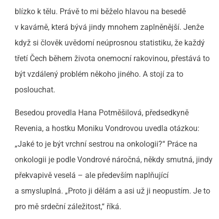
blízko k tělu. Právě to mi běželo hlavou na besedě
v kavárně, která bývá jindy mnohem zaplněnější. Jenže
když si člověk uvědomí neúprosnou statistiku, že každý
třetí Čech během života onemocní rakovinou, přestává to
být vzdálený problém někoho jiného. A stojí za to
poslouchat.
Besedou provedla Hana Potměšilová, předsedkyně
Revenia, a hostku Moniku Vondrovou uvedla otázkou:
„Jaké to je být vrchní sestrou na onkologii?“ Práce na
onkologii je podle Vondrové náročná, někdy smutná, jindy
překvapivě veselá – ale především naplňující
a smysluplná. „Proto ji dělám a asi už ji neopustím. Je to
pro mě srdeční záležitost,“ říká.