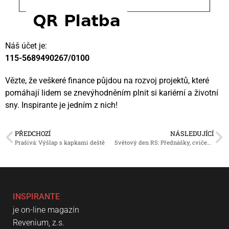
Náš účet je:
115-5689490267/0100
Vězte, že veškeré finance půjdou na rozvoj projektů, které
pomáhají lidem se znevýhodněním plnit si kariérní a životní
sny. Inspirante je jedním z nich!
PŘEDCHOZÍ
NÁSLEDUJÍCÍ
Prašivá: Výšlap s kapkami deště
Světový den RS: Přednášky, cvičení i milá setkání
INSPIRANTE
je on-line magazín
Revenium, z.s.