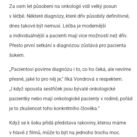
Za osm let působení na onkologii vidí velký posun
v léčbě. Některé diagnózy, které dřív působily definitivně,
dnes takové být nemusí. Léčba je modernější
a individuálnější a pacienti mají více možností než dřív.
Přesto první setkání s diagnózou zůstává pro pacienta
šokem.
„Pacientovi povíme diagnózu i to, co ho čeká, ale nevíme
přesně, jaké to pro něj je,“ říká Vondrová s respektem.
„I když spousta sestřiček jsou bývalé onkologické
pacientky nebo mají onkologické pacienty v rodině, pořád
je to zkušenost toho konkrétního člověka.“
Když se k šoku přidá představa rakoviny, kterou máme
v hlavě z filmů, může to být na jednoho trochu moc.