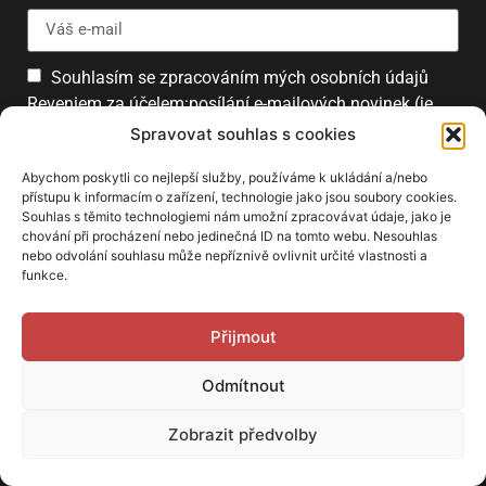
Souhlasím se zpracováním mých osobních údajů
Reveniem za účelem:posílání e-mailových novinek (je
možné se kdykoliv odhlásit).
Spravovat souhlas s cookies
Přihlásit
Abychom poskytli co nejlepší služby, používáme k ukládání a/nebo
přístupu k informacím o zařízení, technologie jako jsou soubory cookies.
Souhlas s těmito technologiemi nám umožní zpracovávat údaje, jako je
chování při procházení nebo jedinečná ID na tomto webu. Nesouhlas
PARTNEŘI
nebo odvolání souhlasu může nepříznivě ovlivnit určité vlastnosti a
funkce.
Přijmout
Odmítnout
Zobrazit předvolby