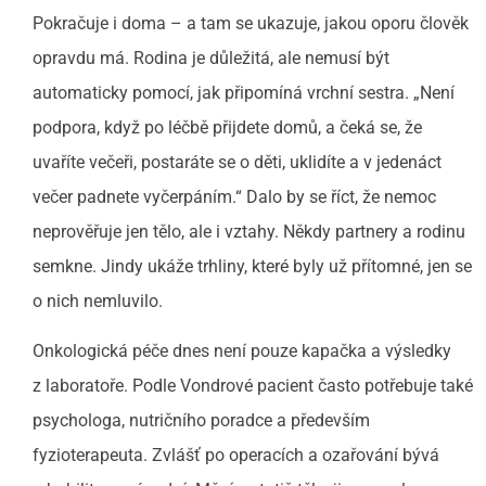
Pokračuje i doma – a tam se ukazuje, jakou oporu člověk
opravdu má. Rodina je důležitá, ale nemusí být
automaticky pomocí, jak připomíná vrchní sestra. „Není
podpora, když po léčbě přijdete domů, a čeká se, že
uvaříte večeři, postaráte se o děti, uklidíte a v jedenáct
večer padnete vyčerpáním.“ Dalo by se říct, že nemoc
neprověřuje jen tělo, ale i vztahy. Někdy partnery a rodinu
semkne. Jindy ukáže trhliny, které byly už přítomné, jen se
o nich nemluvilo.
Onkologická péče dnes není pouze kapačka a výsledky
z laboratoře. Podle Vondrové pacient často potřebuje také
psychologa, nutričního poradce a především
fyzioterapeuta. Zvlášť po operacích a ozařování bývá