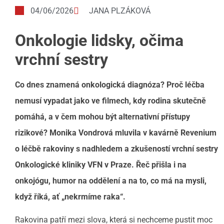
04/06/2026
JANA PLZÁKOVÁ
Onkologie lidsky, očima
vrchní sestry
Co dnes znamená onkologická diagnóza? Proč léčba
nemusí vypadat jako ve filmech, kdy rodina skutečně
pomáhá, a v čem mohou být alternativní přístupy
rizikové? Monika Vondrová mluvila v kavárně Revenium
o léčbě rakoviny s nadhledem a zkušeností vrchní sestry
Onkologické kliniky VFN v Praze. Řeč přišla i na
onkojógu, humor na oddělení a na to, co má na mysli,
když říká, ať „nekrmíme raka“.
Rakovina patří mezi slova, která si nechceme pustit moc