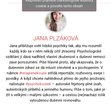
Klepnutím přijměte marketingové soubory
cookie a povolte tento obsah
JANA PLZÁKOVÁ
Jana přibližuje svět lidské psychiky tak, aby mu rozuměl
každý, kdo se v něm někdy cítil ztracený. Psychologické
vzdělání jí dává nadhled, vlastní zkušenost s duševní nemocí
zase porozumění. Píše hlavně proto, aby ukazovala, že o
duševním zdraví se dá mluvit otevřeně a s pochopením. V
rubrice
#terapienekouše
střídá reportáže, rozhovory, eseje i
povídky. A když chcete nahlédnout přímo do jejího prožívání,
nalistujte
#psychokoutek
– autorské fejetony plné úvah,
autentických příběhů a jemného humoru. Píše o tom, jaké je
žít s velkými i malými úzkostmi – a cestou (ne)nachází tolik
vytouženou duševní rovnováhu.