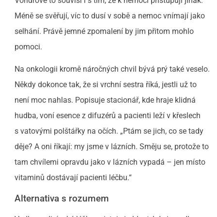
Vondrové to souvisí i s tím, že k nemoci přistupují jinak.
Méně se svěřují, víc to dusí v sobě a nemoc vnímají jako
selhání. Právě jemné zpomalení by jim přitom mohlo
pomoci.
Na onkologii kromě náročných chvil bývá prý také veselo.
Někdy dokonce tak, že si vrchní sestra říká, jestli už to
není moc nahlas. Popisuje stacionář, kde hraje klidná
hudba, voní esence z difuzérů a pacienti leží v křeslech
s vatovými polštářky na očích. „Ptám se jich, co se tady
děje? A oni říkají: my jsme v lázních. Směju se, protože to
tam chvílemi opravdu jako v lázních vypadá – jen místo
vitaminů dostávají pacienti léčbu.“
Alternativa s rozumem