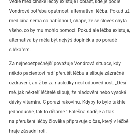
Vedle medicínské léčby existuje i oblast, kde je podle
Vondrové potřeba opatrnost: alternativní léčba. Pokud už
medicína nemá co nabídnout, chápe, že se člověk chytá
všeho, co by mu mohlo pomoci. Pokud ale léčba existuje,
alternativa by měla být nejvýš doplněk a po poradě
s lékařem.
Za nejnebezpečnější považuje Vondrová situace, kdy
někdo pacientovi radí přerušit léčbu a slibuje zázračné
uzdravení, aniž by za následky nesl odpovědnost. „Děsí
mě, jak někteří léčitelé slibují, že hladovění nebo vysoké
dávky vitaminu C porazí rakovinu. Kdyby to bylo takhle
jednoduché, tak to děláme.“ Falešná naděje a tlak
na přerušení léčby člověka připravuje o čas, který v léčbě
hraje zásadní roli.