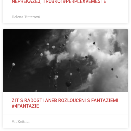
NEPŘEKÁŽEJ, TRUBKO! #PERPLEXVEMĚSTĚ
Helena Tutterová
ŽÍT S RADOSTÍ ANEB ROZLOUČENÍ S FANTAZIEMI
#4FANTAZIE
Vít Kettner