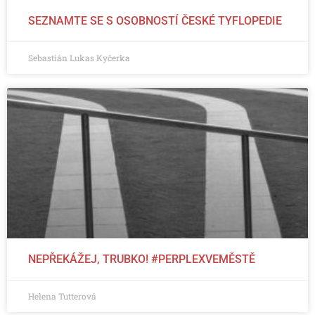
SEZNAMTE SE S OSOBNOSTÍ ČESKÉ TYFLOPEDIE
Sebastián Lukas Kyčerka
NEPŘEKÁŽEJ, TRUBKO! #PERPLEXVEMĚSTĚ
Helena Tutterová