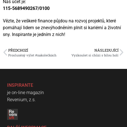
Náš účet je:
115-5689490267/0100
Vězte, že veškeré finance půjdou na rozvoj projektů, které
pomáhají lidem se znevýhodněním plnit si kariérní a životní
sny. Inspirante je jedním z nich!
PŘEDCHOZÍ
NÁSLEDUJÍCÍ
Prosluněný výlet #nakolečkách
Vyzkoušet si chůzi s bílou holí
INSPIRANTE
je on-line magazín
Revenium, z.s.