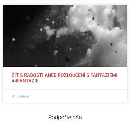
ŽÍT S RADOSTÍ ANEB ROZLOUČENÍ S FANTAZIEMI
#4FANTAZIE
Vít Kettner
Podpořte nás