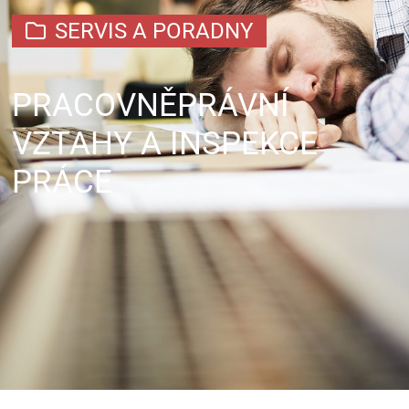
SERVIS A PORADNY
PRACOVNĚPRÁVNÍ
VZTAHY A INSPEKCE
PRÁCE