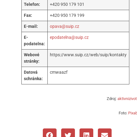
Telefon:
+420 950 179 101
Fax:
+420 950 179 199
E-mail:
opava@suip.cz
E-
epodatelna@suip.cz
podatelna:
Webové
https://www.suip.cz/web/suip/kontakty
stránky:
Datová
cmwaazf
schránka:
Zdroj:
aktivnizivot
Foto:
Pixa