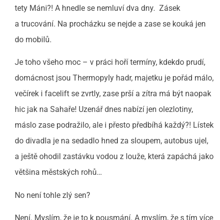
tety Máni?! A hnedle se nemluví dva dny. Zásek
a trucování. Na procházku se nejde a zase se kouká jen
do mobilů.
Je toho všeho moc – v práci hoří termíny, kdekdo prudí,
domácnost jsou Thermopyly hadr, majetku je pořád málo,
večírek i facelift se zvrtly, zase prší a zítra má být naopak
hic jak na Sahaře! Uzenář dnes nabízí jen olezlotiny,
máslo zase podražilo, ale i přesto předbíhá každý?! Lístek
do divadla je na sedadlo hned za sloupem, autobus ujel,
a ještě ohodil zastávku vodou z louže, která zapáchá jako
většina městských rohů…
No není tohle zlý sen?
Není. Myslím, že je to k pousmání. A myslím, že s tím více