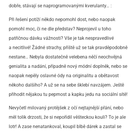
dobře, stávají se naprogramovanými kverulanty… :
Při řešení potíží někdo nepomohl dost, nebo naopak
pomohl moc, či ne dle představ? Neprojevil u toho
patřičnou dávku vážnosti? Vše je tak nespravedlivé
a necitlivé! Žádné strachy, příště už se tak pravděpodobně
nestane… Nebyla dostatečně velebena něčí neochvějná
genialita a nadání, případně nový módní doplněk, nebo se
naopak nepěly oslavné ódy na originalitu a obětavost
někoho dalšího? A už se na sebe šklebí navzájem. Ještě
přihodit nějakou tu peprnost a kapku jedu na sociální sítě!
Nevyčetl milovaný protějšek z očí nejtajnější přání, nebo
měl tolik drzosti, že si nepořídil věšteckou kouli? To je ale
lotr! A zase nenatankoval, koupil blbě dárek a zastal se