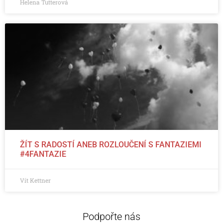
Helena Tutterová
ŽÍT S RADOSTÍ ANEB ROZLOUČENÍ S FANTAZIEMI
#4FANTAZIE
Vít Kettner
Podpořte nás