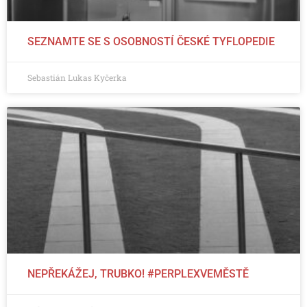
SEZNAMTE SE S OSOBNOSTÍ ČESKÉ TYFLOPEDIE
Sebastián Lukas Kyčerka
NEPŘEKÁŽEJ, TRUBKO! #PERPLEXVEMĚSTĚ