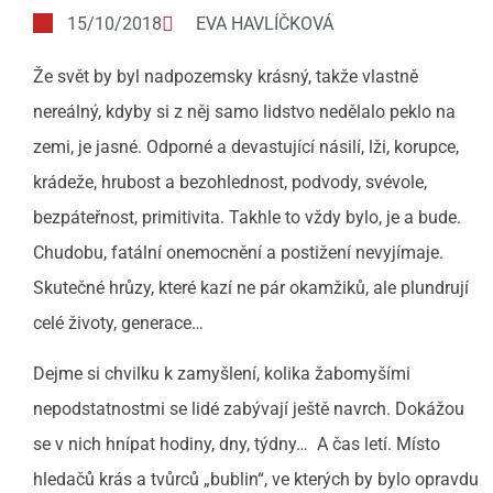
15/10/2018
EVA HAVLÍČKOVÁ
Že svět by byl nadpozemsky krásný, takže vlastně
nereálný, kdyby si z něj samo lidstvo nedělalo peklo na
zemi, je jasné. Odporné a devastující násilí, lži, korupce,
krádeže, hrubost a bezohlednost, podvody, svévole,
bezpáteřnost, primitivita. Takhle to vždy bylo, je a bude.
Chudobu, fatální onemocnění a postižení nevyjímaje.
Skutečné hrůzy, které kazí ne pár okamžiků, ale plundrují
celé životy, generace…
Dejme si chvilku k zamyšlení, kolika žabomyšími
nepodstatnostmi se lidé zabývají ještě navrch. Dokážou
se v nich hnípat hodiny, dny, týdny… A čas letí. Místo
hledačů krás a tvůrců „bublin“, ve kterých by bylo opravdu