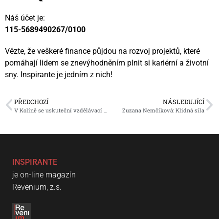
Náš účet je:
115-5689490267/0100
Vězte, že veškeré finance půjdou na rozvoj projektů, které
pomáhají lidem se znevýhodněním plnit si kariérní a životní
sny. Inspirante je jedním z nich!
PŘEDCHOZÍ
NÁSLEDUJÍCÍ
V Kolíně se uskuteční vzdělávací cyklus o mediální gramotnosti
Zuzana Nemčíková: Klidná síla
INSPIRANTE
je on-line magazín
Revenium, z.s.