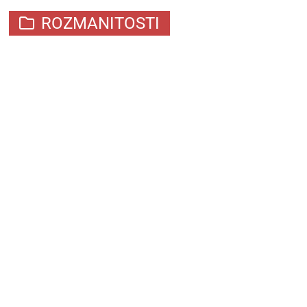
ROZMANITOSTI
ROVNOVÁHA – ZLATÝ
GRÁL BYTÍ
#NECHBROUKAŽÍT