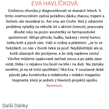
EVA HAVLÍČKOVÁ
Crohnovu chorobu jí diagnostikovali ve dvanácti letech. S
tímto onemocněním zažívá pořádnou dávku chaosu, trápení a
bolesti, ale nevzdává to. Ani ona, ani Crohn. Než ji zdravotní
problémy vyřadily na několik let z aktivní činnosti, pracovala
dlouhé roky na pozici asistentky ve farmaceutické
společnosti. Miluje přírodu, hudbu, laskavý i černý humor,
četbu knih a jejich vůni. Váží si rodiny a přátelství. „Je to ve
hvězdách, co nás v životě čeká za pouť. Nejdůležitější ale je,
kolik úžasných dní prožijeme, a že vždy najdeme cestu!
Všichni můžeme opakovaně začínat znovu a po pádu zase
vstát, třeba i s nějakou tou boulí na těle i na duši. Na zázraky
nevěřím, já na ně totiž spoléhám,“ říká Eva. V současné době
působí jako korektorka a redaktorka v redakci magazínu
Inspirante, který je jedním z hlavních projektů spolku
Revenium
.
Další články