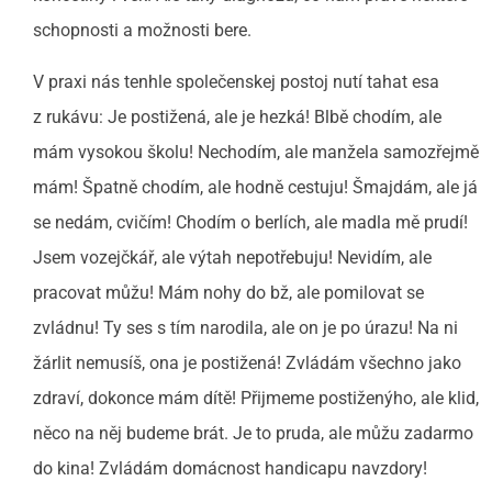
schopnosti a možnosti bere.
V praxi nás tenhle společenskej postoj nutí tahat esa
z rukávu: Je postižená, ale je hezká! Blbě chodím, ale
mám vysokou školu! Nechodím, ale manžela samozřejmě
mám! Špatně chodím, ale hodně cestuju! Šmajdám, ale já
se nedám, cvičím! Chodím o berlích, ale madla mě prudí!
Jsem vozejčkář, ale výtah nepotřebuju! Nevidím, ale
pracovat můžu! Mám nohy do bž, ale pomilovat se
zvládnu! Ty ses s tím narodila, ale on je po úrazu! Na ni
žárlit nemusíš, ona je postižená! Zvládám všechno jako
zdraví, dokonce mám dítě! Přijmeme postiženýho, ale klid,
něco na něj budeme brát. Je to pruda, ale můžu zadarmo
do kina! Zvládám domácnost handicapu navzdory!