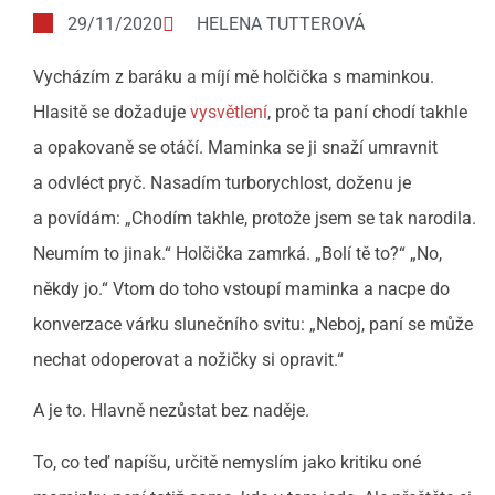
29/11/2020
HELENA TUTTEROVÁ
Vycházím z baráku a míjí mě holčička s maminkou.
Hlasitě se dožaduje
vysvětlení
, proč ta paní chodí takhle
a opakovaně se otáčí. Maminka se ji snaží umravnit
a odvléct pryč. Nasadím turborychlost, doženu je
a povídám: „Chodím takhle, protože jsem se tak narodila.
Neumím to jinak.“ Holčička zamrká. „Bolí tě to?“ „No,
někdy jo.“ Vtom do toho vstoupí maminka a nacpe do
konverzace várku slunečního svitu: „Neboj, paní se může
nechat odoperovat a nožičky si opravit.“
A je to. Hlavně nezůstat bez naděje.
To, co teď napíšu, určitě nemyslím jako kritiku oné