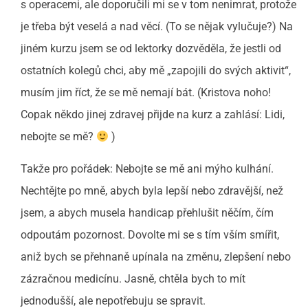
s operacemi, ale doporučili mi se v tom nenimrat, protože
je třeba být veselá a nad věcí. (To se nějak vylučuje?) Na
jiném kurzu jsem se od lektorky dozvěděla, že jestli od
ostatních kolegů chci, aby mě „zapojili do svých aktivit“,
musím jim říct, že se mě nemají bát. (Kristova noho!
Copak někdo jinej zdravej přijde na kurz a zahlásí: Lidi,
nebojte se mě?
)
Takže pro pořádek: Nebojte se mě ani mýho kulhání.
Nechtějte po mně, abych byla lepší nebo zdravější, než
jsem, a abych musela handicap přehlušit něčím, čím
odpoutám pozornost. Dovolte mi se s tím vším smířit,
aniž bych se přehnaně upínala na změnu, zlepšení nebo
zázračnou medicínu. Jasně, chtěla bych to mít
jednodušší, ale nepotřebuju se spravit.