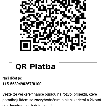
Náš účet je:
115-5689490267/0100
Vězte, že veškeré finance půjdou na rozvoj projektů, které
pomáhají lidem se znevýhodněním plnit si kariérní a životní
sny. Inspirante je jedním z nich!