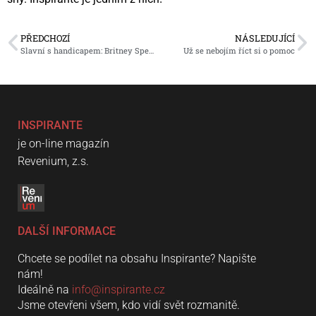
PŘEDCHOZÍ
NÁSLEDUJÍCÍ
Slavní s handicapem: Britney Spears
Už se nebojím říct si o pomoc
INSPIRANTE
je on-line magazín
Revenium, z.s.
DALŠÍ INFORMACE
Chcete se podílet na obsahu Inspirante? Napište
nám!
Ideálně na
info@inspirante.cz
Jsme otevřeni všem, kdo vidí svět rozmanitě.