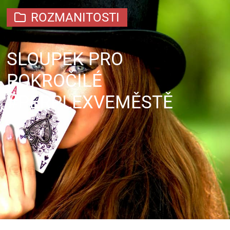
ROZMANITOSTI
SLOUPEK PRO
POKROČILÉ
#PERPLEXVEMĚSTĚ