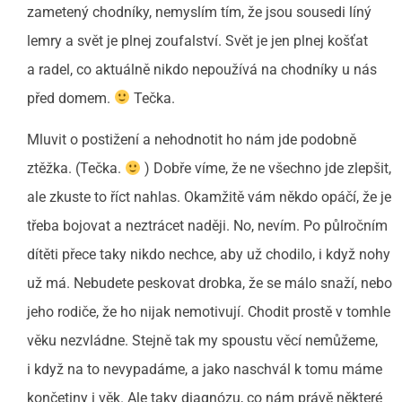
zametený chodníky, nemyslím tím, že jsou sousedi líný
lemry a svět je plnej zoufalství. Svět je jen plnej košťat
a radel, co aktuálně nikdo nepoužívá na chodníky u nás
před domem.
Tečka.
Mluvit o postižení a nehodnotit ho nám jde podobně
ztěžka. (Tečka.
) Dobře víme, že ne všechno jde zlepšit,
ale zkuste to říct nahlas. Okamžitě vám někdo opáčí, že je
třeba bojovat a neztrácet naději. No, nevím. Po půlročním
dítěti přece taky nikdo nechce, aby už chodilo, i když nohy
už má. Nebudete peskovat drobka, že se málo snaží, nebo
jeho rodiče, že ho nijak nemotivují. Chodit prostě v tomhle
věku nezvládne. Stejně tak my spoustu věcí nemůžeme,
i když na to nevypadáme, a jako naschvál k tomu máme
končetiny i věk. Ale taky diagnózu, co nám právě některé