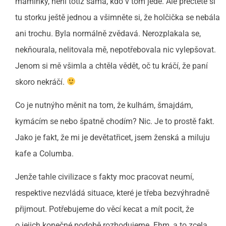
maminky, není totiž sama, kdo v tom jede. Ale přečtěte si
tu storku ještě jednou a všimněte si, že holčička se nebála
ani trochu. Byla normálně zvědavá. Nerozplakala se,
nekňourala, nelitovala mě, nepotřebovala nic vylepšovat.
Jenom si mě všimla a chtěla vědět, oč tu kráčí, že paní
skoro nekráčí.
Co je nutnýho měnit na tom, že kulhám, šmajdám,
kymácím se nebo špatně chodím? Nic. Je to prostě fakt.
Jako je fakt, že mi je devětatřicet, jsem ženská a miluju
kafe a Columba.
Jenže tahle civilizace s fakty moc pracovat neumí,
respektive nezvládá situace, které je třeba bezvýhradně
přijmout. Potřebujeme do věcí kecat a mít pocit, že
o jejich konečné podobě rozhodujeme. Ehm, a to zcela