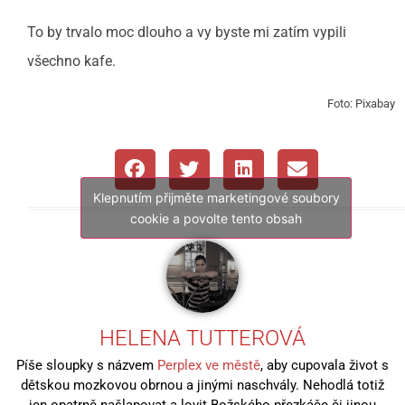
To by trvalo moc dlouho a vy byste mi zatím vypili
všechno kafe.
Foto: Pixabay
Klepnutím přijměte marketingové soubory
cookie a povolte tento obsah
HELENA TUTTEROVÁ
Píše sloupky s názvem
Perplex ve městě
, aby cupovala život s
dětskou mozkovou obrnou a jinými naschvály. Nehodlá totiž
jen opatrně našlapovat a lovit Božského přezkáče či jinou