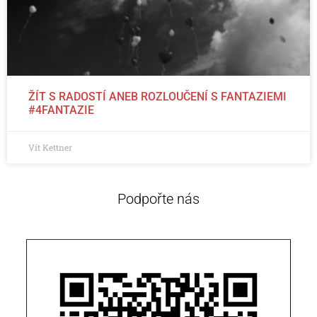
ŽÍT S RADOSTÍ ANEB ROZLOUČENÍ S FANTAZIEMI
#4FANTAZIE
Vít Kettner
Podpořte nás