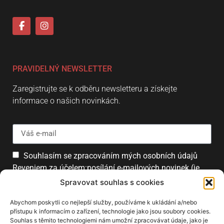
PRAVIDELNÝ NEWSLETTER
Zaregistrujte se k odběru newsletteru a získejte
informace o našich novinkách.
Souhlasím se zpracováním mých osobních údajů
Reveniem za účelem:posílání e-mailových novinek (je
možné se kdykoliv odhlásit).
Spravovat souhlas s cookies
Přihlásit
Abychom poskytli co nejlepší služby, používáme k ukládání a/nebo
přístupu k informacím o zařízení, technologie jako jsou soubory cookies.
Souhlas s těmito technologiemi nám umožní zpracovávat údaje, jako je