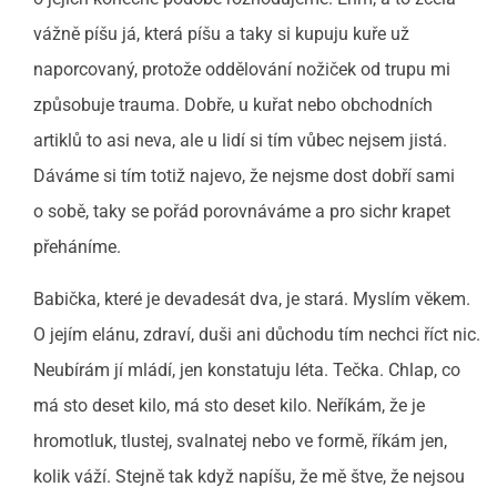
vážně píšu já, která píšu a taky si kupuju kuře už
naporcovaný, protože oddělování nožiček od trupu mi
způsobuje trauma. Dobře, u kuřat nebo obchodních
artiklů to asi neva, ale u lidí si tím vůbec nejsem jistá.
Dáváme si tím totiž najevo, že nejsme dost dobří sami
o sobě, taky se pořád porovnáváme a pro sichr krapet
přeháníme.
Babička, které je devadesát dva, je stará. Myslím věkem.
O jejím elánu, zdraví, duši ani důchodu tím nechci říct nic.
Neubírám jí mládí, jen konstatuju léta. Tečka. Chlap, co
má sto deset kilo, má sto deset kilo. Neříkám, že je
hromotluk, tlustej, svalnatej nebo ve formě, říkám jen,
kolik váží. Stejně tak když napíšu, že mě štve, že nejsou