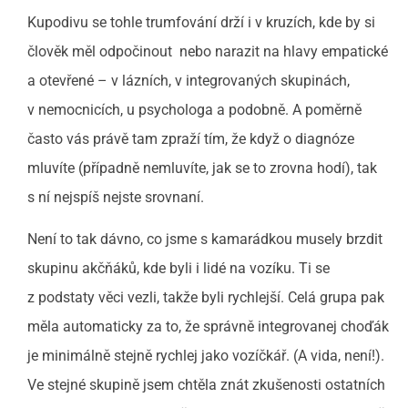
Kupodivu se tohle trumfování drží i v kruzích, kde by si
člověk měl odpočinout nebo narazit na hlavy empatické
a otevřené – v lázních, v integrovaných skupinách,
v nemocnicích, u psychologa a podobně. A poměrně
často vás právě tam zpraží tím, že když o diagnóze
mluvíte (případně nemluvíte, jak se to zrovna hodí), tak
s ní nejspíš nejste srovnaní.
Není to tak dávno, co jsme s kamarádkou musely brzdit
skupinu akčňáků, kde byli i lidé na vozíku. Ti se
z podstaty věci vezli, takže byli rychlejší. Celá grupa pak
měla automaticky za to, že správně integrovanej choďák
je minimálně stejně rychlej jako vozíčkář. (A vida, není!).
Ve stejné skupině jsem chtěla znát zkušenosti ostatních