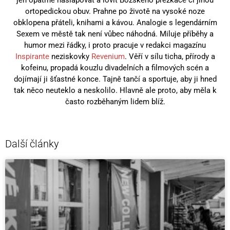
ortopedickou obuv. Prahne po životě na vysoké noze
obklopena přáteli, knihami a kávou. Analogie s legendárním
Sexem ve městě tak není vůbec náhodná. Miluje příběhy a
humor mezi řádky, i proto pracuje v redakci magazínu
Inspirante
neziskovky
Revenium
. Věří v sílu ticha, přírody a
kofeinu, propadá kouzlu divadelních a filmových scén a
dojímají ji šťastné konce. Tajně tančí a sportuje, aby ji hned
tak něco neuteklo a neskolilo. Hlavně ale proto, aby měla k
často rozběhaným lidem blíž.
Další články