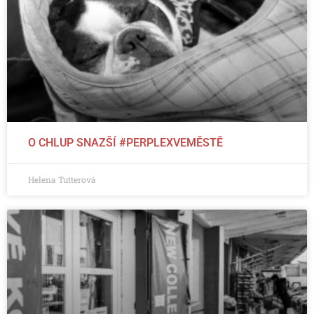
O CHLUP SNAZŠÍ #PERPLEXVEMĚSTĚ
Helena Tutterová