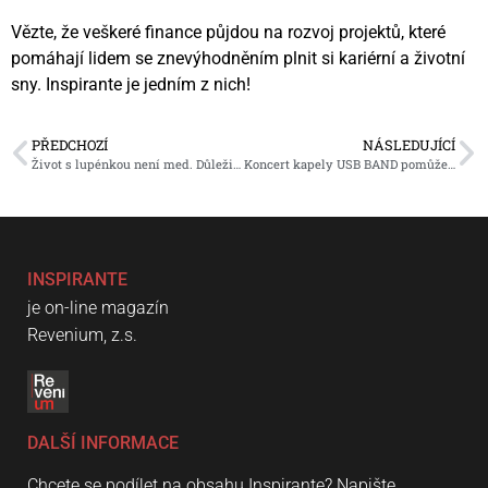
Vězte, že veškeré finance půjdou na rozvoj projektů, které
pomáhají lidem se znevýhodněním plnit si kariérní a životní
sny. Inspirante je jedním z nich!
PŘEDCHOZÍ
NÁSLEDUJÍCÍ
Život s lupénkou není med. Důležité je, aby člověk nebyl sám. Jako Lukáš Navara
Koncert kapely USB BAND pomůže dívce s kombinovaným postižením
INSPIRANTE
je on-line magazín
Revenium, z.s.
DALŠÍ INFORMACE
Chcete se podílet na obsahu Inspirante? Napište