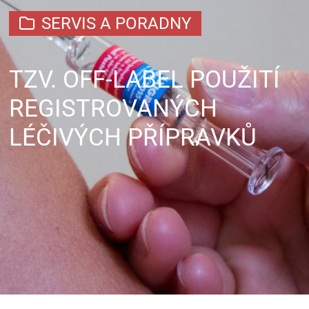
SERVIS A PORADNY
TZV. OFF-LABEL POUŽITÍ
REGISTROVANÝCH
LÉČIVÝCH PŘÍPRAVKŮ