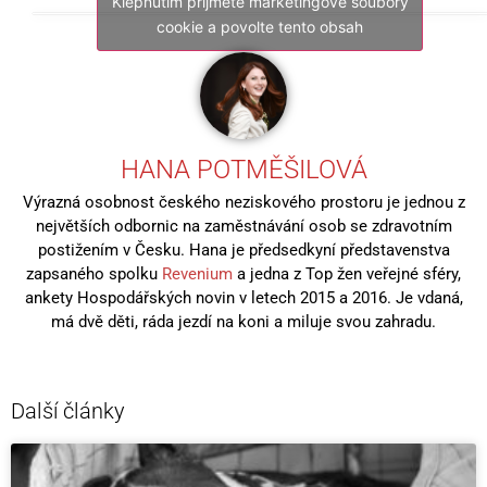
Klepnutím přijměte marketingové soubory
cookie a povolte tento obsah
HANA POTMĚŠILOVÁ
Výrazná osobnost českého neziskového prostoru je jednou z
největších odbornic na zaměstnávání osob se zdravotním
postižením v Česku. Hana je předsedkyní představenstva
zapsaného spolku
Revenium
a jedna z Top žen veřejné sféry,
ankety Hospodářských novin v letech 2015 a 2016. Je vdaná,
má dvě děti, ráda jezdí na koni a miluje svou zahradu.
Další články