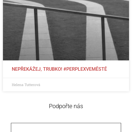
NEPŘEKÁŽEJ, TRUBKO! #PERPLEXVEMĚSTĚ
Helena Tutterová
Podpořte nás