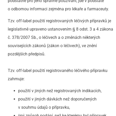
podstatné pro jeho správné používání, jde v podstatě
o odbornou informaci zejména pro lékaře a farmaceuty.
Tzv. off-label použití registrovaných léčivých přípravků je
legislativně upraveno ustanovením § 8 odst. 3 a 4 zákona
č. 378/2007 Sb., o léčivech a o změnách některých
souvisejících zákonů (zákon o léčivech), ve znění
pozdějších předpisů.
Tzv. off-label použití registrovaného léčivého přípravku
zahrnuje:
použití v jiných než registrovaných indikacích,
použití v jiných dávkách než doporučených
v souhrnu údajů o přípravku,
jiný způsob podání, než ke kterému byl přípravek