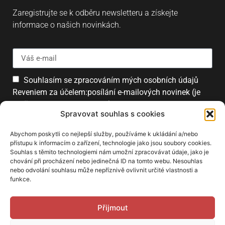
Zaregistrujte se k odběru newsletteru a získejte
informace o našich novinkách.
Souhlasím se zpracováním mých osobních údajů
Reveniem za účelem:posílání e-mailových novinek (je
možné se kdykoliv odhlásit).
Spravovat souhlas s cookies
Přihlásit
Abychom poskytli co nejlepší služby, používáme k ukládání a/nebo
přístupu k informacím o zařízení, technologie jako jsou soubory cookies.
Souhlas s těmito technologiemi nám umožní zpracovávat údaje, jako je
chování při procházení nebo jedinečná ID na tomto webu. Nesouhlas
PARTNEŘI
nebo odvolání souhlasu může nepříznivě ovlivnit určité vlastnosti a
funkce.
Přijmout