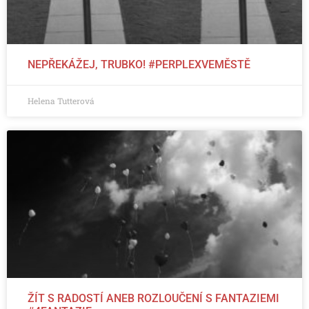
NEPŘEKÁŽEJ, TRUBKO! #PERPLEXVEMĚSTĚ
Helena Tutterová
ŽÍT S RADOSTÍ ANEB ROZLOUČENÍ S FANTAZIEMI