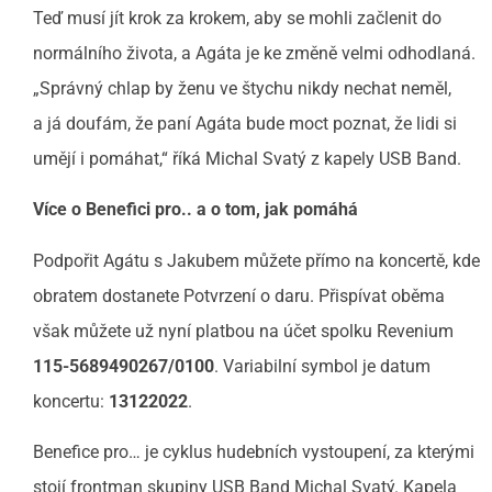
Teď musí jít krok za krokem, aby se mohli začlenit do
normálního života, a Agáta je ke změně velmi odhodlaná.
„Správný chlap by ženu ve štychu nikdy nechat neměl,
a já doufám, že paní Agáta bude moct poznat, že lidi si
umějí i pomáhat,“ říká Michal Svatý z kapely USB Band.
Více o Benefici pro.. a o tom, jak pomáhá
Podpořit Agátu s Jakubem můžete přímo na koncertě, kde
obratem dostanete Potvrzení o daru. Přispívat oběma
však můžete už nyní platbou na účet spolku Revenium
115-5689490267/0100
. Variabilní symbol je datum
koncertu:
13122022
.
Benefice pro… je cyklus hudebních vystoupení, za kterými
stojí frontman skupiny USB Band Michal Svatý. Kapela