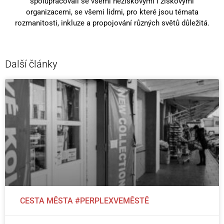
spolupracovali se všemi neziskovými i ziskovými
organizacemi, se všemi lidmi, pro které jsou témata
rozmanitosti, inkluze a propojování různých světů důležitá.
Další články
CESTA MĚSTA #PERPLEXVEMĚSTĚ