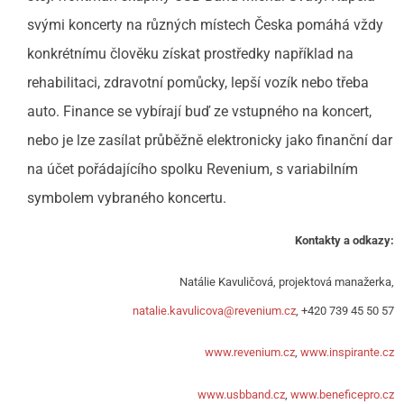
svými koncerty na různých místech Česka pomáhá vždy
konkrétnímu člověku získat prostředky například na
rehabilitaci, zdravotní pomůcky, lepší vozík nebo třeba
auto. Finance se vybírají buď ze vstupného na koncert,
nebo je lze zasílat průběžně elektronicky jako finanční dar
na účet pořádajícího spolku Revenium, s variabilním
symbolem vybraného koncertu.
Kontakty a odkazy:
Natálie Kavuličová, projektová manažerka,
natalie.kavulicova@revenium.cz
, +420 739 45 50 57
www.revenium.cz
,
www.inspirante.cz
www.usbband.cz
,
www.beneficepro.cz