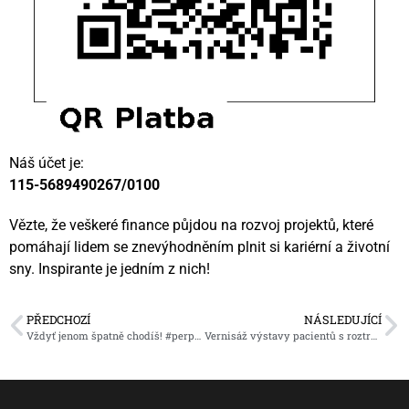
Náš účet je:
115-5689490267/0100
Vězte, že veškeré finance půjdou na rozvoj projektů, které
pomáhají lidem se znevýhodněním plnit si kariérní a životní
sny. Inspirante je jedním z nich!
PŘEDCHOZÍ
NÁSLEDUJÍCÍ
Vždyť jenom špatně chodíš! #perplexveměstě
Vernisáž výstavy pacientů s roztroušenou sklerózou