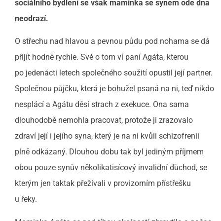
sociálního bydlení se však maminka se synem ode dna
neodrazí.
O střechu nad hlavou a pevnou půdu pod nohama se dá
přijít hodně rychle. Své o tom ví paní Agáta, kterou
po jedenácti letech společného soužití opustil její partner.
Společnou půjčku, která je bohužel psaná na ni, teď nikdo
nesplácí a Agátu děsí strach z exekuce. Ona sama
dlouhodobě nemohla pracovat, protože ji zrazovalo
zdraví její i jejího syna, který je na ni kvůli schizofrenii
plně odkázaný. Dlouhou dobu tak byl jediným příjmem
obou pouze synův několikatisícový invalidní důchod, se
kterým jen taktak přežívali v provizorním přístřešku
u řeky.