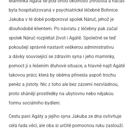
Maminka Agáta se pod tíhou okolností zhroutila a načas
byla hospitalizovaná v psychiatrické léčebně Bohnice.
Jakuba v té době podporoval spolek Náruč, jehož je
dlouhodobě klientem. Po návratu z léčebny pak začal
spolek Náruč rozplétat život i Agátě. Společně se teď
pokoušejí správně nastavit veškerou administrativu
a dávky související se zdravím syna i jeho maminky,
pomoct jí s řešením dluhové situace, a hlavně najít Agátě
takovou práci, která by oběma přinesla aspoň trochu
peněz a jistoty. Nic z toho ale bez zázemí nezvládnou,
proto shánějí prostředky na ubytovnu nebo nějakou
formu sociálního bydlení.
Cestu paní Agáty a jejího syna Jakuba ze dna ovlivňuje
celá řada věcí, ale oba si určitě pomocnou ruku zaslouží.