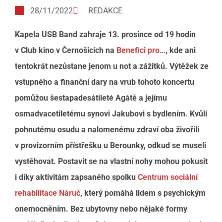
28/11/2022
REDAKCE
Kapela USB Band zahraje 13. prosince od 19 hodin
v Club kino v Černošicích na
Benefici pro…
, kde ani
tentokrát nezůstane jenom u not a zážitků. Výtěžek ze
vstupného a finanční dary na vrub tohoto koncertu
pomůžou šestapadesátileté Agátě a jejímu
osmadvacetiletému synovi Jakubovi s bydlením. Kvůli
pohnutému osudu a nalomenému zdraví oba živořili
v provizorním přístřešku u Berounky, odkud se museli
vystěhovat. Postavit se na vlastní nohy mohou pokusit
i díky aktivitám zapsaného spolku
Centrum sociální
rehabilitace Náruč
, který pomáhá lidem s psychickým
onemocněním. Bez ubytovny nebo nějaké formy