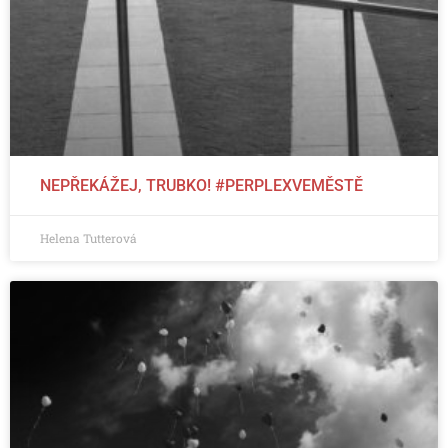
NEPŘEKÁŽEJ, TRUBKO! #PERPLEXVEMĚSTĚ
Helena Tutterová