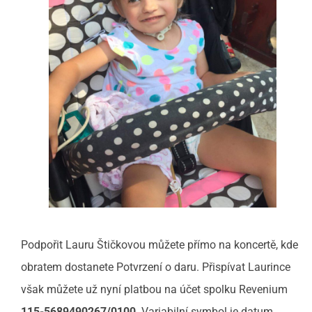
Podpořit Lauru Štičkovou můžete přímo na koncertě, kde
obratem dostanete Potvrzení o daru. Přispívat Laurince
však můžete už nyní platbou na účet spolku Revenium
115-5689490267/0100
. Variabilní symbol je datum