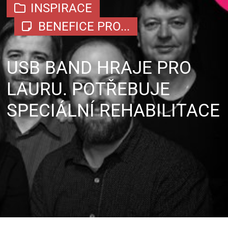
INSPIRACE
BENEFICE PRO...
USB BAND HRAJE PRO
LAURU. POTŘEBUJE
SPECIÁLNÍ REHABILITACE