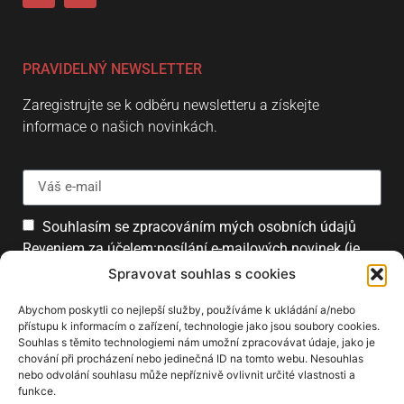
PRAVIDELNÝ NEWSLETTER
Zaregistrujte se k odběru newsletteru a získejte
informace o našich novinkách.
Souhlasím se zpracováním mých osobních údajů
Reveniem za účelem:posílání e-mailových novinek (je
možné se kdykoliv odhlásit).
Spravovat souhlas s cookies
Přihlásit
Abychom poskytli co nejlepší služby, používáme k ukládání a/nebo
přístupu k informacím o zařízení, technologie jako jsou soubory cookies.
Souhlas s těmito technologiemi nám umožní zpracovávat údaje, jako je
chování při procházení nebo jedinečná ID na tomto webu. Nesouhlas
PARTNEŘI
nebo odvolání souhlasu může nepříznivě ovlivnit určité vlastnosti a
funkce.