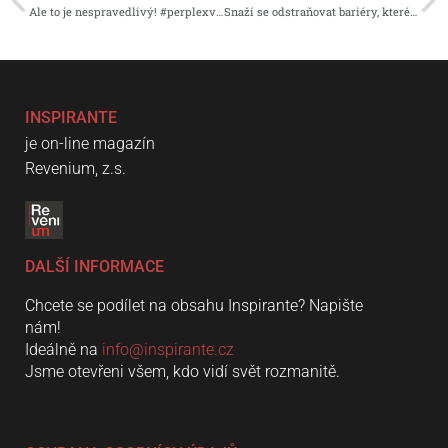
Ale to je nespravedlivý! #perplexveměstě
Snaží se odstraňovat bariéry, které nevidomým zbytečně komplikují život
INSPIRANTE
je on-line magazín
Revenium, z.s.
DALŠÍ INFORMACE
Chcete se podílet na obsahu Inspirante? Napište
nám!
Ideálně na
info@inspirante.cz
Jsme otevřeni všem, kdo vidí svět rozmanitě.