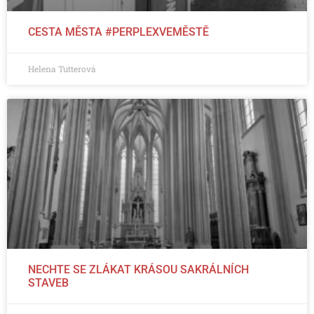
CESTA MĚSTA #PERPLEXVEMĚSTĚ
Helena Tutterová
NECHTE SE ZLÁKAT KRÁSOU SAKRÁLNÍCH
STAVEB