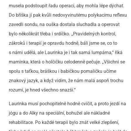
musela podstoupit řadu operací, aby mohla lépe dýchat.
Do bříška jí pak kvůli nedovyvinutému polykacímu reflexu
zavedli sondu, na ouška dostala sluchadla a operovat
bylo několikrát třeba i srdíčko. „Pravidelných kontrol,
zákroků i terapií je opravdu hodně, báli jsme se, co to
s námi udělá, ale Laurinka je i tak samá lumpárna,“ říká
maminka, která o holčičku celodenně pečuje. „Všichni se
spolu s taťkou, bráškou i babičkou pomaličku učíme
znakový jazyk, a když vidím, že nám malá aspoň trochu
rozumí, je hned všechno snazší.“
Laurinka musí pochopitelně hodně cvičit, a proto jezdí na
jógu a do Alky na speciální, bohužel ale nákladné
rehabilitace. Po každé terapii bylo znát velké zlepšení,