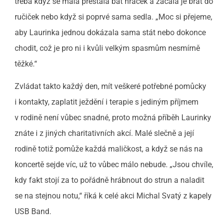
třeba když se malá přestala bát hraček a začala je brát do
ručiček nebo když si poprvé sama sedla. „Moc si přejeme,
aby Laurinka jednou dokázala sama stát nebo dokonce
chodit, což je pro ni i kvůli velkým spasmům nesmírně
těžké.“
Zvládat takto každý den, mít veškeré potřebné pomůcky
i kontakty, zaplatit ježdění i terapie s jediným příjmem
v rodině není vůbec snadné, proto možná příběh Laurinky
znáte i z jiných charitativních akcí. Malé slečně a její
rodině totiž pomůže každá maličkost, a když se nás na
koncertě sejde víc, už to vůbec málo nebude. „Jsou chvíle,
kdy fakt stojí za to pořádně hrábnout do strun a naladit
se na stejnou notu,“ říká k celé akci Michal Svatý z kapely
USB Band.