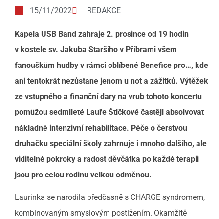
15/11/2022
REDAKCE
Kapela USB Band zahraje 2. prosince od 19 hodin
v kostele sv. Jakuba Staršího v Příbrami všem
fanouškům hudby v rámci oblíbené Benefice pro…, kde
ani tentokrát nezůstane jenom u not a zážitků. Výtěžek
ze vstupného a finanční dary na vrub tohoto koncertu
pomůžou sedmileté Lauře Štičkové častěji absolvovat
nákladné intenzivní rehabilitace. Péče o čerstvou
druhačku speciální školy zahrnuje i mnoho dalšího, ale
viditelné pokroky a radost děvčátka po každé terapii
jsou pro celou rodinu velkou odměnou.
Laurinka se narodila předčasně s CHARGE syndromem,
kombinovaným smyslovým postižením. Okamžitě