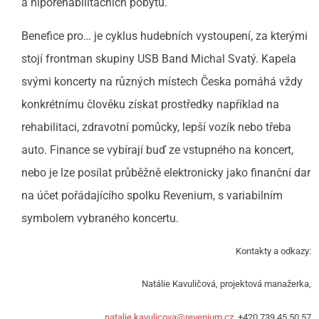
a hiporehabilitačních pobytů.
Benefice pro… je cyklus hudebních vystoupení, za kterými
stojí frontman skupiny USB Band Michal Svatý. Kapela
svými koncerty na různých místech Česka pomáhá vždy
konkrétnímu člověku získat prostředky například na
rehabilitaci, zdravotní pomůcky, lepší vozík nebo třeba
auto. Finance se vybírají buď ze vstupného na koncert,
nebo je lze posílat průběžně elektronicky jako finanční dar
na účet pořádajícího spolku Revenium, s variabilním
symbolem vybraného koncertu.
Kontakty a odkazy:
Natálie Kavuličová, projektová manažerka,
natalie.kavulicova@revenium.cz
, +420 739 45 50 57