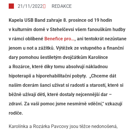
21/11/2022
REDAKCE
Kapela USB Band zahraje 8. prosince od 19 hodin
v kulturním domě v Stehelčevsi všem fanouškům hudby
v rámci oblíbené
Benefice pro…
, ani tentokrát nezůstane
jenom u not a zážitků. Výtěžek ze vstupného a finanční
dary pomohou šestiletým dvojčátkům Karolínce
a Rozárce, které díky tomu absolvují nákladnou
hipoterapii a hiporehabilitační pobyty. „Chceme dát
našim dcerám šanci užívat si radostí a starostí, které si
běžně užívají děti, které dostaly nejcennější dar –
zdraví. Za vaši pomoc jsme nesmírně vděční,“ vzkazují
rodiče.
Karolínka a Rozárka Pavcovy jsou těžce nedonošená,