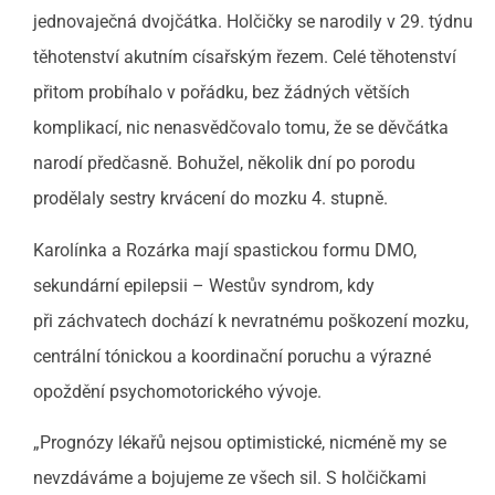
jednovaječná dvojčátka. Holčičky se narodily v 29. týdnu
těhotenství akutním císařským řezem. Celé těhotenství
přitom probíhalo v pořádku, bez žádných větších
komplikací, nic nenasvědčovalo tomu, že se děvčátka
narodí předčasně. Bohužel, několik dní po porodu
prodělaly sestry krvácení do mozku 4. stupně.
Karolínka a Rozárka mají spastickou formu DMO,
sekundární epilepsii – Westův syndrom, kdy
při záchvatech dochází k nevratnému poškození mozku,
centrální tónickou a koordinační poruchu a výrazné
opoždění psychomotorického vývoje.
„Prognózy lékařů nejsou optimistické, nicméně my se
nevzdáváme a bojujeme ze všech sil. S holčičkami