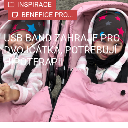
INSPIRACE
BENEFICE PRO...
USB BAND ZAHRAJE PRO
DVOJČÁTKA, POTŘEBUJÍ
HIPOTERAPII