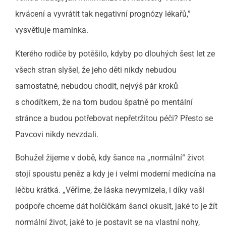
krvácení a vyvrátit tak negativní prognózy lékařů,”
vysvětluje maminka.
Kterého rodiče by potěšilo, kdyby po dlouhých šest let ze
všech stran slyšel, že jeho děti nikdy nebudou
samostatné, nebudou chodit, nejvýš pár kroků
s chodítkem, že na tom budou špatně po mentální
stránce a budou potřebovat nepřetržitou péči? Přesto se
Pavcovi nikdy nevzdali.
Bohužel žijeme v době, kdy šance na „normální“ život
stojí spoustu peněz a kdy je i velmi moderní medicína na
léčbu krátká. „Věříme, že láska nevymizela, i díky vaši
podpoře chceme dát holčičkám šanci okusit, jaké to je žít
normální život, jaké to je postavit se na vlastní nohy,