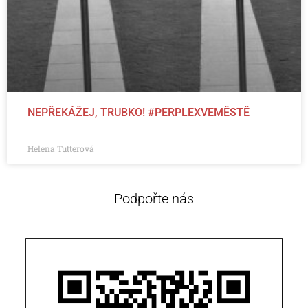
NEPŘEKÁŽEJ, TRUBKO! #PERPLEXVEMĚSTĚ
Helena Tutterová
Podpořte nás