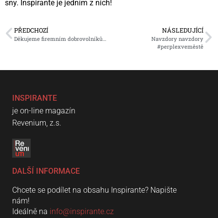
sny. Inspirante je jedním z nich!
PŘEDCHOZÍ
NÁSLEDUJÍCÍ
Děkujeme firemním dobrovolníkům, odvedli v Reveniu skvělou práci!
Navzdory navzdory
#perplexveměstě
INSPIRANTE
je on-line magazín
Revenium, z.s.
DALŠÍ INFORMACE
Chcete se podílet na obsahu Inspirante? Napište
nám!
Ideálně na
info@inspirante.cz