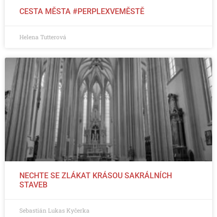
CESTA MĚSTA #PERPLEXVEMĚSTĚ
Helena Tutterová
NECHTE SE ZLÁKAT KRÁSOU SAKRÁLNÍCH
STAVEB
Sebastián Lukas Kyčerka