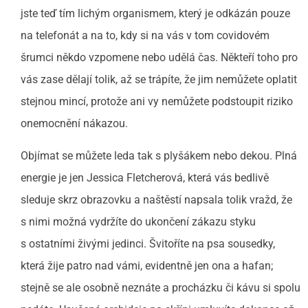
jste teď tím lichým organismem, který je odkázán pouze
na telefonát a na to, kdy si na vás v tom covidovém
šrumci někdo vzpomene nebo udělá čas. Někteří toho pro
vás zase dělají tolik, až se trápíte, že jim nemůžete oplatit
stejnou mincí, protože ani vy nemůžete podstoupit riziko
onemocnění nákazou.
Objímat se můžete leda tak s plyšákem nebo dekou. Plná
energie je jen Jessica Fletcherová, která vás bedlivě
sleduje skrz obrazovku a naštěstí napsala tolik vražd, že
s nimi možná vydržíte do ukončení zákazu styku
s ostatními živými jedinci. Švitoříte na psa sousedky,
která žije patro nad vámi, evidentně jen ona a hafan;
stejně se ale osobně neznáte a procházku či kávu si spolu