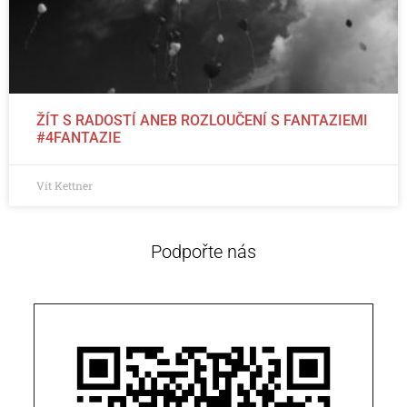
ŽÍT S RADOSTÍ ANEB ROZLOUČENÍ S FANTAZIEMI
#4FANTAZIE
Vít Kettner
Podpořte nás