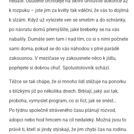
nedáte. Usušené orchideje na skříni umluvíte dokonce až
k rozpuku – jste jim za květy tak vděční, že vás to dojímá
k slzám. Když už vylezete ven se smetím a do schránky,
po návratu domů přemýšlíte, jaké breberky se na vás
nabalily. Dumáte sem tam i nad tím, co si s nimi počnete
sami doma, pokud se do vás náhodou v plné parádě
zakousnou. V mezičase vy zakousnete něco k jídlu,
popřejete si dobrou chuť. Spolustolovník schází.
Těžce se tak chápe, že si mnoho lidí stěžuje na ponorku
s blízkými již po několika dnech. Brblají, jaký asi tak,
proboha, vymyslet program, co si říct, jak se snést…
Po týdnu společně stráveného času plánují rozvod,
adopci nebo hod hrncem na cíl nedaleký. Možná jsou to
právě ti, kteří si jindy stýskají, že jim chybí čas na rodinu.