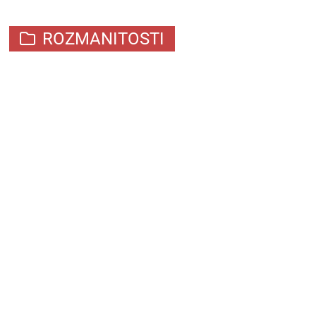
ROZMANITOSTI
UVÍZNOUT A VYVÁZNOUT
#NECHBROUKAŽÍT