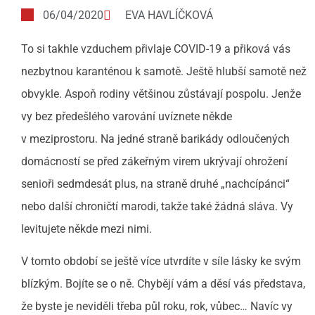
06/04/2020
EVA HAVLÍČKOVÁ
To si takhle vzduchem přivlaje COVID-19 a přiková vás
nezbytnou karanténou k samotě. Ještě hlubší samotě než
obvykle. Aspoň rodiny většinou zůstávají pospolu. Jenže
vy bez předešlého varování uvíznete někde
v meziprostoru. Na jedné straně barikády odloučených
domácností se před zákeřným virem ukrývají ohrožení
senioři sedmdesát plus, na straně druhé „nachcípánci“
nebo další chroničtí marodi, takže také žádná sláva. Vy
levitujete někde mezi nimi.
V tomto období se ještě více utvrdíte v síle lásky ke svým
blízkým. Bojíte se o ně. Chybějí vám a děsí vás představa,
že byste je neviděli třeba půl roku, rok, vůbec… Navíc vy