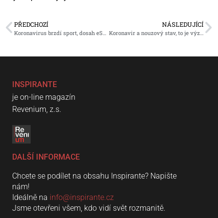
PŘEDCHOZÍ
NÁSLEDUJÍCÍ
Koronavirus brzdí sport, dosah eSportu dál roste
Koronavir a nouzový stav, to je výzva
INSPIRANTE
je on-line magazín
Revenium, z.s.
DALŠÍ INFORMACE
Chcete se podílet na obsahu Inspirante? Napište
nám!
Ideálně na
info@inspirante.cz
Jsme otevřeni všem, kdo vidí svět rozmanitě.