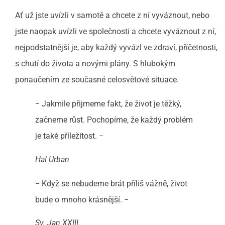
Ať už jste uvízli v samotě a chcete z ní vyváznout, nebo
jste naopak uvízli ve společnosti a chcete vyváznout z ní,
nejpodstatnější je, aby každý vyvázl ve zdraví, příčetnosti,
s chutí do života a novými plány. S hlubokým
ponaučením ze současné celosvětové situace.
− Jakmile přijmeme fakt, že život je těžký,
začneme růst. Pochopíme, že každý problém
je také příležitost. −
Hal Urban
− Když se nebudeme brát příliš vážně, život
bude o mnoho krásnější. −
Sv. Jan XXIII.