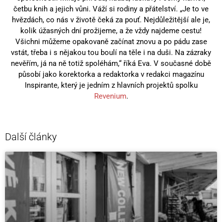
četbu knih a jejich vůni. Váží si rodiny a přátelství. „Je to ve
hvězdách, co nás v životě čeká za pouť. Nejdůležitější ale je,
kolik úžasných dní prožijeme, a že vždy najdeme cestu!
Všichni můžeme opakovaně začínat znovu a po pádu zase
vstát, třeba i s nějakou tou boulí na těle i na duši. Na zázraky
nevěřím, já na ně totiž spoléhám,“ říká Eva. V současné době
působí jako korektorka a redaktorka v redakci magazínu
Inspirante, který je jedním z hlavních projektů spolku
Revenium
.
Další články