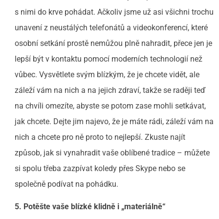
s nimi do krve pohádat. Ačkoliv jsme už asi všichni trochu
unavení z neustálých telefonátů a videokonferencí, které
osobní setkání prostě nemůžou plně nahradit, přece jen je
lepší být v kontaktu pomocí moderních technologií než
vůbec. Vysvětlete svým blízkým, že je chcete vidět, ale
záleží vám na nich a na jejich zdraví, takže se raději teď
na chvíli omezíte, abyste se potom zase mohli setkávat,
jak chcete. Dejte jim najevo, že je máte rádi, záleží vám na
nich a chcete pro ně proto to nejlepší. Zkuste najít
způsob, jak si vynahradit vaše oblíbené tradice – můžete
si spolu třeba zazpívat koledy přes Skype nebo se
společně podívat na pohádku.
5. Potěšte vaše blízké klidně i „materiálně“