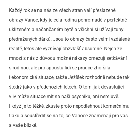
Každý rok se na nás ze všech stran valí přeslazené
obrazy Vánoc, kdy je celá rodina pohromadě v perfektně
uklizeném a načančaném bytě a všichni si užívají tuny
předražených dárků. Jsou to obrazy často velmi vzdálené
realitě, letos ale vyznívají obzvlášť absurdně. Nejen že
mnozí z nás z důvodu možné nákazy omezují setkávání
s rodinou, ale pro spoustu lidí se prudce zhoršila
i ekonomická situace, takže Ježíšek rozhodně nebude tak
štědrý jako v předchozích letech. O tom, jak devastující
vliv může situace mít na naši psychiku, ani nemluvě.
I když je to těžké, zkuste proto nepodlehnout komerčnímu
tlaku a soustředit se na to, co Vánoce znamenají pro vás
a vaše blízké.