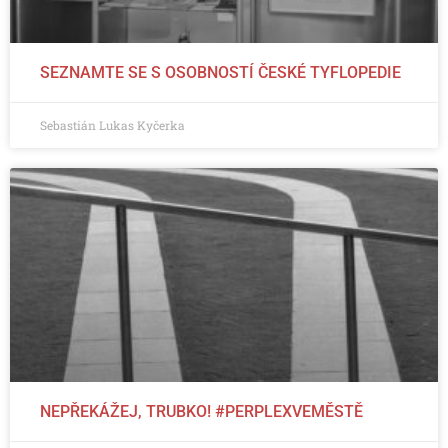
SEZNAMTE SE S OSOBNOSTÍ ČESKÉ TYFLOPEDIE
Sebastián Lukas Kyčerka
NEPŘEKÁŽEJ, TRUBKO! #PERPLEXVEMĚSTĚ