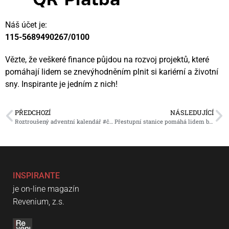
Náš účet je:
115-5689490267/0100
Vězte, že veškeré finance půjdou na rozvoj projektů, které
pomáhají lidem se znevýhodněním plnit si kariérní a životní
sny. Inspirante je jedním z nich!
PŘEDCHOZÍ
NÁSLEDUJÍCÍ
Roztroušený adventní kalendář #čchikung
Přestupní stanice pomáhá lidem bez domova vrátit se zpět do života
INSPIRANTE
je on-line magazín
Revenium, z.s.