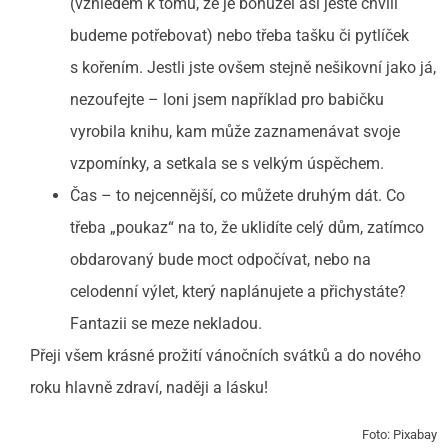
(vzhledem k tomu, že je bohužel asi ještě chvíli
budeme potřebovat) nebo třeba tašku či pytlíček
s kořením. Jestli jste ovšem stejně nešikovní jako já,
nezoufejte – loni jsem například pro babičku
vyrobila knihu, kam může zaznamenávat svoje
vzpomínky, a setkala se s velkým úspěchem.
Čas – to nejcennější, co můžete druhým dát. Co
třeba „poukaz“ na to, že uklidíte celý dům, zatímco
obdarovaný bude moct odpočívat, nebo na
celodenní výlet, který naplánujete a přichystáte?
Fantazii se meze nekladou.
Přeji všem krásné prožití vánočních svátků a do nového
roku hlavně zdraví, naději a lásku!
Foto: Pixabay