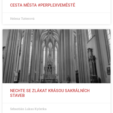
CESTA MĚSTA #PERPLEXVEMĚSTĚ
Helena Tutterová
NECHTE SE ZLÁKAT KRÁSOU SAKRÁLNÍCH
STAVEB
Sebastián Lukas Kyčerka