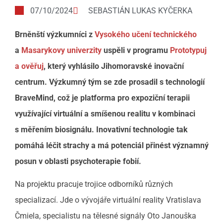
07/10/2024
SEBASTIÁN LUKAS KYČERKA
Brněnští výzkumníci z
Vysokého učení technického
a
Masarykovy univerzity
uspěli v programu
Prototypuj
a ověřuj
, který vyhlásilo Jihomoravské inovační
centrum. Výzkumný tým se zde prosadil s technologií
BraveMind, což je platforma pro expoziční terapii
využívající virtuální a smíšenou realitu v kombinaci
s měřením biosignálu. Inovativní technologie tak
pomáhá léčit strachy a má potenciál přinést významný
posun v oblasti psychoterapie fobií.
Na projektu pracuje trojice odborníků různých
specializací. Jde o vývojáře virtuální reality Vratislava
Čmiela, specialistu na tělesné signály Oto Janouška