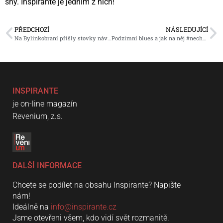
sny. Inspirante je jedním z nich!
PŘEDCHOZÍ
NÁSLEDUJÍCÍ
Na Bylinkobraní přišly stovky návštěvníků
Podzimní blues a jak na něj #nechbroukažít
INSPIRANTE
je on-line magazín
Revenium, z.s.
DALŠÍ INFORMACE
Chcete se podílet na obsahu Inspirante? Napište
nám!
Ideálně na
info@inspirante.cz
Jsme otevřeni všem, kdo vidí svět rozmanitě.