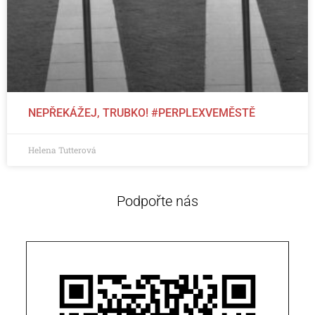
NEPŘEKÁŽEJ, TRUBKO! #PERPLEXVEMĚSTĚ
Helena Tutterová
Podpořte nás