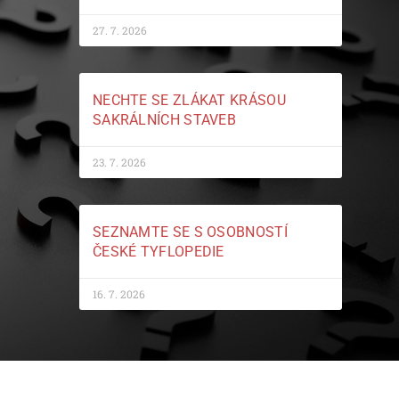
27. 7. 2026
NECHTE SE ZLÁKAT KRÁSOU
SAKRÁLNÍCH STAVEB
23. 7. 2026
SEZNAMTE SE S OSOBNOSTÍ
ČESKÉ TYFLOPEDIE
16. 7. 2026