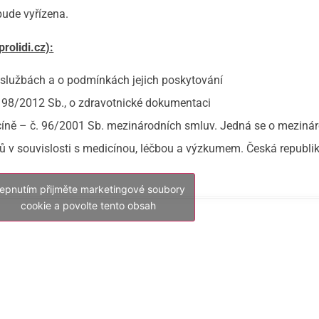
bude vyřízena.
olidi.cz):
 službách a o podmínkách jejich poskytování
. 98/2012 Sb., o zdravotnické dokumentaci
cíně – č. 96/2001 Sb. mezinárodních smluv. Jedná se o meziná
ů v souvislosti s medicínou, léčbou a výzkumem. Česká republik
lepnutím přijměte marketingové soubory
cookie a povolte tento obsah