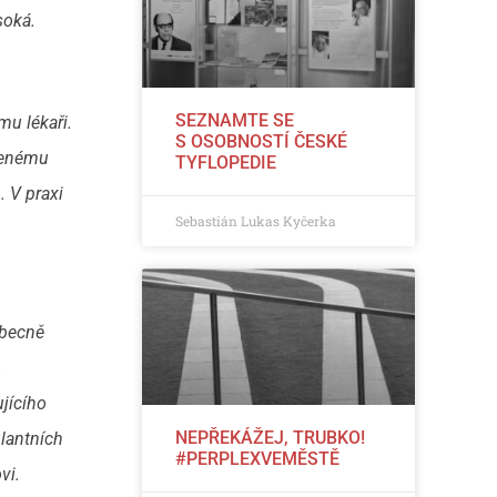
soká.
SEZNAMTE SE
mu lékaři.
S OSOBNOSTÍ ČESKÉ
olenému
TYFLOPEDIE
. V praxi
Sebastián Lukas Kyčerka
Obecně
.
ujícího
NEPŘEKÁŽEJ, TRUBKO!
ulantních
#PERPLEXVEMĚSTĚ
vi.