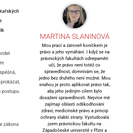
ékařských
e
ik
MARTINA SLANINOVÁ
Mou prací a zároveň koníčkem je
právo a jeho vymáhání. I když se na
videl
právnických fakultách odnepaměti
em
učí, že právo není totéž co
spravedlnost, domnívám se, že
úspěšná,
jedno bez druhého není možné. Mou
 prokázat,
snahou je proto aplikovat právo tak,
aby jeho jediným cílem bylo
o postupu.
dosažení spravedlnosti. Nejvíce mě
zajímají oblasti odškodňování
zdraví, medicínské právo a princip
ochrany slabší strany. Vystudovala
jsem právnickou fakultu na
le zákona
Západočeské univerzitě v Plzni a