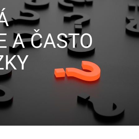
Á
 A ČASTO
ZKY