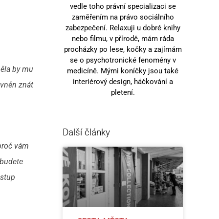
vedle toho právní specializaci se
zaměřením na právo sociálního
zabezpečení. Relaxuji u dobré knihy
nebo filmu, v přírodě, mám ráda
procházky po lese, kočky a zajímám
se o psychotronické fenomény v
měla by mu
medicíně. Mými koníčky jsou také
interiérový design, háčkování a
ávněn znát
pletení.
Další články
 proč vám
 budete
ostup