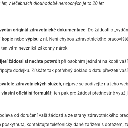
let, v léčebnách dlouhodobě nemocných je to 20 let.
vydán originál zdravotnické dokumentace
. Do žádosti o „vydán
í
kopie
nebo
výpisu
z ní. Není chybou zdravotnického pracoviště,
 ten vám nevzniká zákonný nárok.
ijetí žádosti si nechte potvrdit
při osobním jednání na kopii vaší
pojte dodejku. Získáte tak potřebný doklad o datu převzetí vaší
ovatele zdravotnických služeb
, nejprve se podívejte na jeho we
 vlastní oficiální formulář,
ten pak pro žádost přednostně využij
rodleva od doručení vaší žádosti a ze strany zdravotnického pra
oskytnuta, kontaktujte telefonicky dané zařízení s dotazem, z