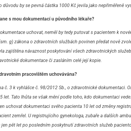
o důvodu by se pevná částka 1000 Kč jevila jako nepřiměřeně vy
tane s mou dokumentací u původního lékaře?
 dokumentace uchovat, neměl by tedy putovat s pacientem k nové
 písm. g) zákona o zdravotních službách povinen předat nově zv
yla zajištěna návaznost poskytování všech zdravotnických služeb
ravotnické dokumentace či zasláním celé její kopie.
dravotním pracovištěm uchovávána?
 č. 3 k vyhlášce č. 98/2012 Sb., o zdravotnické dokumentaci. 
 let. Tato lhůta se však mění podle toho, kdo dokumentaci vede
inen uchovat dokumentaci svého pacienta 10 let od změny registr
 pacient zemřel. U registrujícího gynekologa, zubaře a dalších amb
en pět let po posledním poskytnutí zdravotních služeb paciento