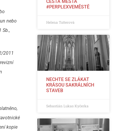
CESTA MĚSTA
#PERPLEXVEMĚSTĚ
ebo
oun nebo
Helena Tutterová
 Sb.,
2/2011
revizní
ím
NECHTE SE ZLÁKAT
KRÁSOU SAKRÁLNÍCH
STAVEB
Sebastián Lukas Kyčerka
platněno,
ravotnické
ení kopie