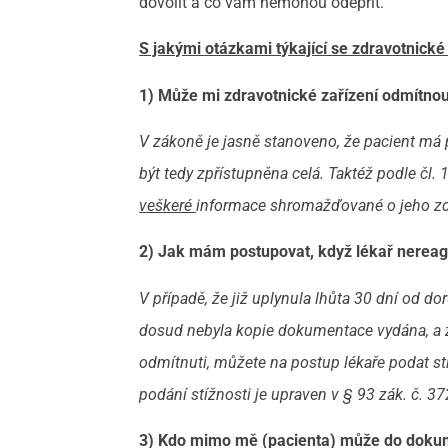
dovolit a co vám nemohou odepřít.
S jakými otázkami týkající se zdravotnick
1) Může mi zdravotnické zařízení odmítn
V zákoně je jasně stanoveno, že pacient má
být tedy zpřístupněna celá. Taktéž podle čl.
veškeré
informace shromažďované o jeho zd
2) Jak mám postupovat, když lékař nerea
V případě, že již uplynula lhůta 30 dní od do
dosud nebyla kopie dokumentace vydána, a zn
odmítnuti, můžete na postup lékaře podat s
podání stížnosti je upraven v § 93 zák. č.
37
3)
Kdo mimo mě (pacienta) může do dokum