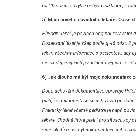
na CD nosiči obvykle nebývá nákladné, z toh
5) Mám nového obvodního lékaře. Co se s
Původní lékař je povinen originál zdravotní
Dosavadní lékař je však podle § 45 odst. 2
lékaři všechny informace o pacientovi, aby b
se tak děje nejčastěji zasláním výpisu ze zd
6)
J
ak dlouho má být moje dokumentace z
Dobu uchování dokumentace upravuje Příloha
platí, že dokumentace se uchovává po dobu 5
Praktický lékař včetně pediatra je např. pov
lékaře. Shodná lhůta platí i pro situaci, kdy
specialistů musí být dokumentace uchována j