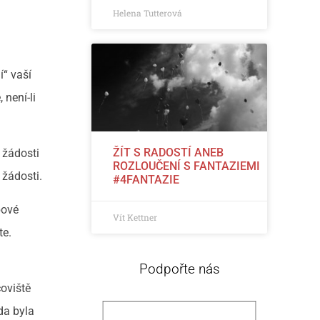
Helena Tutterová
í“ vaší
 není-li
ŽÍT S RADOSTÍ ANEB
 žádosti
ROZLOUČENÍ S FANTAZIEMI
 žádosti.
#4FANTAZIE
bové
Vít Kettner
te.
Podpořte nás
coviště
da byla