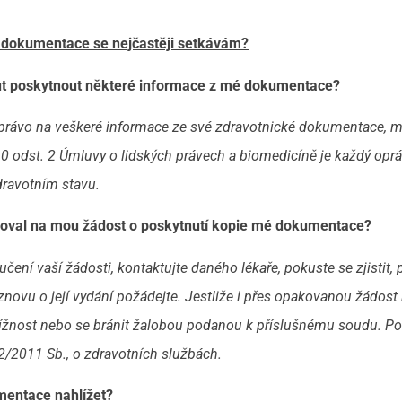
é dokumentace se nejčastěji setkávám?
out poskytnout některé informace z mé dokumentace?
 právo na veškeré informace ze své zdravotnické dokumentace, 
 10 odst. 2 Úmluvy o lidských právech a biomedicíně je každý opr
ravotním stavu.
goval na mou žádost o poskytnutí kopie mé dokumentace?
ručení vaší žádosti, kontaktujte daného lékaře, pokuste se zjistit,
ovu o její vydání požádejte. Jestliže i přes opakovanou žádost
tížnost nebo se bránit žalobou podanou k příslušnému soudu. P
2/2011 Sb., o
zdravotních službách.
entace nahlížet?