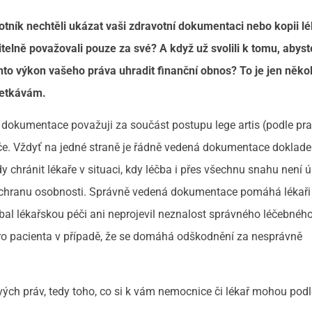
otník nechtěli ukázat vaši zdravotní dokumentaci nebo kopii l
elně považovali pouze za své? A když už svolili k tomu, abyst
to výkon vašeho práva uhradit finanční obnos? To je jen někol
 setkávám.
dokumentace považuji za součást postupu lege artis (podle pra
éče. Vždyť na jedné straně je řádně vedená dokumentace doklad
y chránit lékaře v situaci, kdy léčba i přes všechnu snahu není 
a ochranu osobnosti. Správně vedená dokumentace pomáhá lékaři
dbal lékařskou péči ani neprojevil neznalost správného léčebnéh
o pacienta v případě, že se domáhá odškodnění za nesprávně
svých práv, tedy toho, co si k vám nemocnice či lékař mohou pod