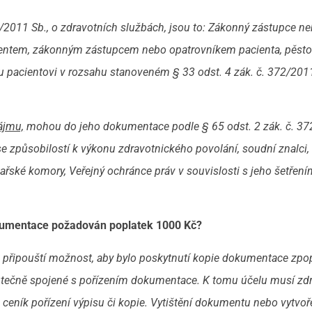
/2011 Sb., o zdravotních službách, jsou to: Zákonný zástupce n
cientem, zákonným zástupcem nebo opatrovníkem pacienta, pěst
u pacientovi v rozsahu stanoveném § 33 odst. 4 zák. č.
372/2011
ájmu,
mohou do jeho dokumentace podle § 65 odst. 2 zák. č.
37
se způsobilostí k výkonu zdravotnického povolání, soudní znalci, 
kařské komory, Veřejný ochránce práv v souvislosti s jeho šetřen
okumentace požadován poplatek 1000 Kč?
3 připouští možnost, aby bylo poskytnutí kopie dokumentace zpo
tečně spojené s pořízením dokumentace. K tomu účelu musí zd
 ceník pořízení výpisu či kopie. Vytištění dokumentu nebo vytvoř