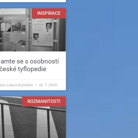
INSPIRACE
amte se s osobností
české tyflopedie
tián Lukas Kyčerka
16. 7. 2026
ROZMANITOSTI