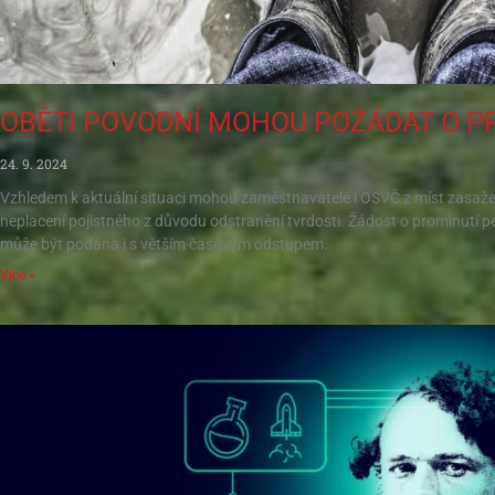
OBĚTI POVODNÍ MOHOU POŽÁDAT O P
24. 9. 2024
Vzhledem k aktuální situaci mohou zaměstnavatelé i OSVČ z míst zasaž
neplacení pojistného z důvodu odstranění tvrdosti. Žádost o prominutí 
může být podána i s větším časovým odstupem.
Více »