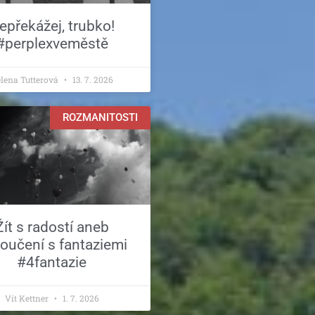
epřekážej, trubko!
#perplexveměstě
lena Tutterová
13. 7. 2026
ROZMANITOSTI
Žít s radostí aneb
loučení s fantaziemi
#4fantazie
Vít Kettner
1. 7. 2026