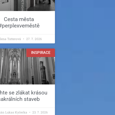
Cesta města
#perplexveměstě
lena Tutterová
27. 7. 2026
INSPIRACE
hte se zlákat krásou
sakrálních staveb
tián Lukas Kyčerka
23. 7. 2026