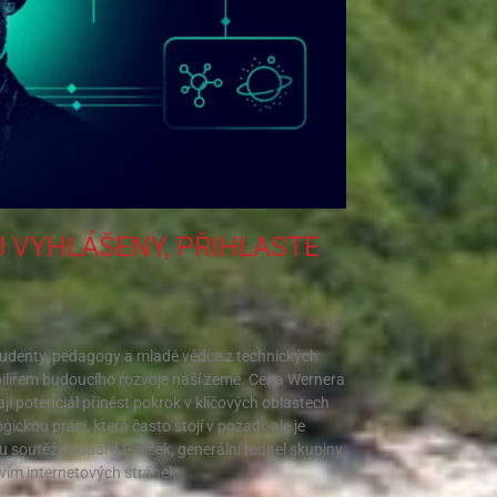
 VYHLÁŠENY, PŘIHLASTE
udenty, pedagogy a mladé vědce z technických
pilířem budoucího rozvoje naší země. Cena Wernera
ají potenciál přinést pokrok v klíčových oblastech
kou práci, která často stojí v pozadí, ale je
ku soutěže Eduard Palíšek, generální ředitel skupiny
vím internetových stránek