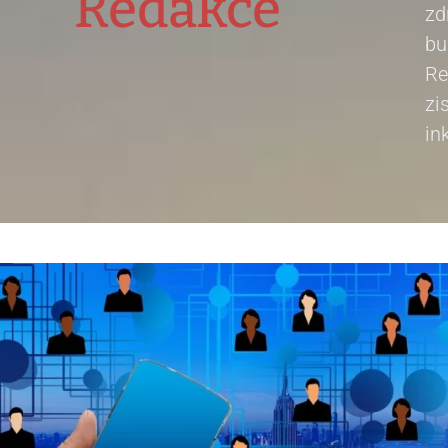
Redakce
zd
bu
Re
zi
in