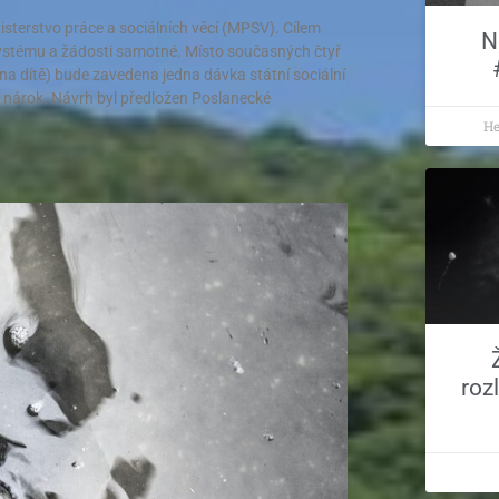
isterstvo práce a sociálních věcí (MPSV). Cílem
N
o systému a žádosti samotné. Místo současných čtyř
 na dítě) bude zavedena jedna dávka státní sociální
 nárok. Návrh byl předložen Poslanecké
He
roz