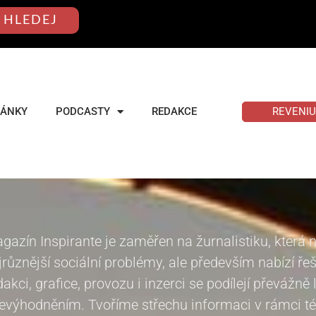
HLEDEJ
REVENI
LÁNKY
PODCASTY
REDAKCE
gazín Inspirante je zaměřen na žurnalistiku, která 
jrůznější sociální problémy, ale především nabízí ře
dakci, grafice, provozu i inzerci se podílejí převážně
evýhodněním. Tvoříme střechu informaci v rámci tém