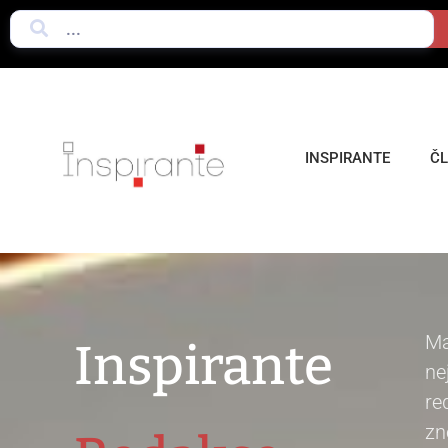
INSPIRANTE
Č
Ma
Inspirante
ne
re
zn