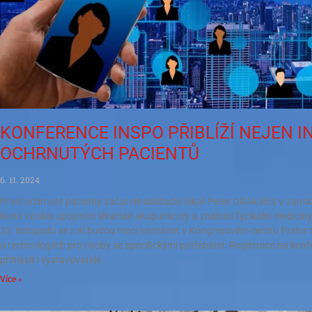
KONFERENCE INSPO PŘIBLÍŽÍ NEJEN I
OCHRNUTÝCH PACIENTŮ
6. 11. 2024
První ochrnuté pacienty začal rehabilitační lékař Peter Olšák léčit v Jan
která vznikla spojením lékařské akupunktury a znalostí fyzikální medicí
23. listopadu se s ní budou moci seznámit v Kongresovém centru Praha 
o technologiích pro osoby se specifickými potřebami. Registrace na konfe
přihlásit i vystavovatelé.
Více »