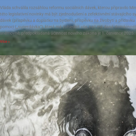
Vláda schválila rozsáhlou reformu sociálních dávek, kterou připravilo Min
této legislativní novinky má být zjednodušení a zefektivnění stávajícíh
dávek (příspěvku a doplatku na bydlení, příspěvku na živobytí a přídavku
pomoci („superdávka“), která má zohlednit vše, nač má daná domácnost
sněmovně, předpokládaná účinnost nového zákona je 1. července 2025.
Více »