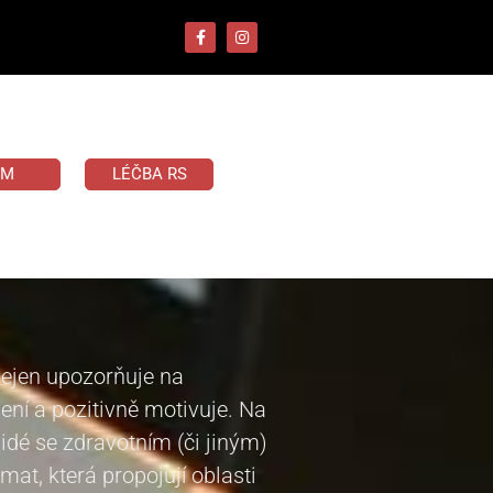
UM
LÉČBA RS
nejen upozorňuje na
šení a pozitivně motivuje. Na
 lidé se zdravotním (či jiným)
at, která propojují oblasti