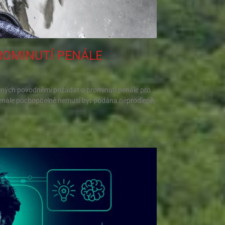
ROMINUTÍ PENÁLE
ených povodněmi požádat o prominutí penále pro
penále pochopitelně nemusí být podána neprodleně,