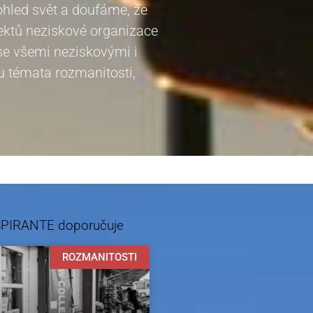
pohled svět a doufáme, že
jektů neziskové organizace
e všemi neziskovými i
u témata rozmanitosti,
SPIRANTE doporučuje
ROZMANITOSTI