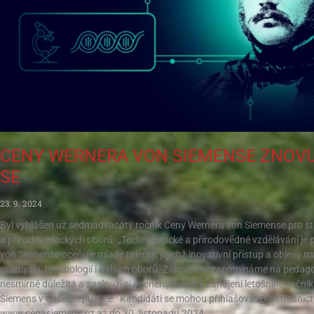
CENY WERNERA VON SIEMENSE ZNOVU
SE
23. 9. 2024
Byl vyhlášen už sedmadvacátý ročník Ceny Wernera von Siemense pro st
a přírodovědeckých oborů. „Technologické a přírodovědné vzdělávání je 
von Siemense oceňuje mladé talenty, jejichž inovativní přístup a objevy m
průmyslu, technologií i dalších oborů. Zároveň nezapomínáme na pedagogic
nesmírně důležitá a zaslouží si ocenění,“ uvedl k zahájení letošního roční
Siemens v České republice. Kandidáti se mohou přihlašovat prostřednict
www.cenasiemens.cz až do 30. listopadu 2024.