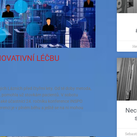
He
NOVATIVNÍ LÉČBU
ských Lázních před čtyřmi lety. Od té doby metoda,
ny, pomohla už stovkám pacientů. V sobotu
také účastníci 24. ročníku konference INSPO
renci je v plném běhu a ještě se na ni mohou
Nec
Sebas