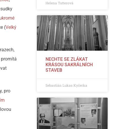
Helena Tutterová
edsudky
ukromé
ce (
Velký
úrazech,
e promítá
NECHTE SE ZLÁKAT
KRÁSOU SAKRÁLNÍCH
ovat
STAVEB
Sebastián Lukas Kyčerka
y, pro
čím
álovou