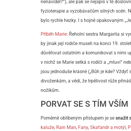
nenáviděl?“), ale pak se nejspíš v té doslovn
fyzioterapie a vyzobávačům silných scén. Ne
bylo rychle hezky. I s hojně opakovaným „Je
Příběh Marie
: Řeholní sestra Margarita si vy
by jinak její rodiče museli na konci 19. stole
důvěřovat ostatním a komunikovat s nimi 
v nichž se Marie setká s rodiči a „mluví“ n
jsou jednoduše krásné („Bůh je kde? Vždyť 
divoženkám, a vědí, že trpělivost růže přiná
nožíkům.
PORVAT SE S TÍM VŠÍM
Poměrně oblíbeným přístupem je se
snažit 
kaluže
,
Rain Man
,
Fany
,
Skafandr a motýl
,
P