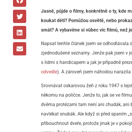
Jasně, půjde o filmy, konkrétně o ty, kde 
koukat děti? Pomůžou osvětě, nebo prokaz
smát? A vybavíme si vůbec víc filmů, než j
Napsat tenhle článek jsem se odhodlávala d
zjednodušené seznamy. Jenže pak jsem v j
s lidmi s handicapem a jak je případně pre
odvedle
). A zároveň jsem náhodou narazila
Srovnávat oskarovou žeň z roku 1947 s lejst
někomu na poličce. Jenže to, jak se ve film
dvěma protézami tam není ani chudák, ani bo
navlékat snubák. Ale když si před spaním „
přibouchnout dveře, protože jinak je v pokoji