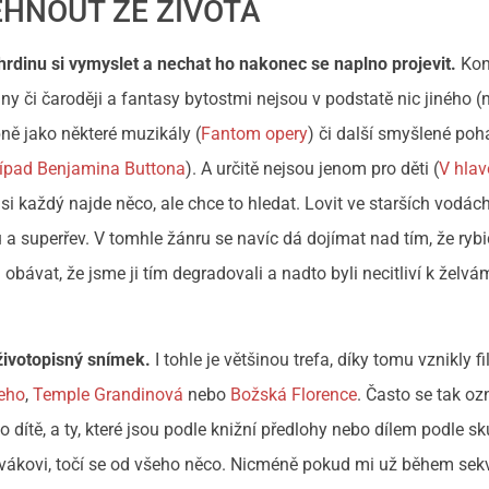
HNOUT ZE ŽIVOTA
 hrdinu si vymyslet a nechat ho nakonec se naplno projevit.
Kon
iny či čaroději a fantasy bytostmi nejsou v podstatě nic jiného
ně jako některé muzikály (
Fantom opery
) či další smyšlené po
ípad Benjamina Buttona
). A určitě nejsou jenom pro děti (
V hlav
každý najde něco, ale chce to hledat. Lovit ve starších vodách
u a superřev. V tomhle žánru se navíc dá dojímat nad tím, že ry
bávat, že jsme ji tím degradovali a nadto byli necitliví k želvá
životopisný snímek.
I tohle je většinou trefa, díky tomu vznikly f
šeho
,
Temple Grandinová
nebo
Božská Florence
. Často se tak oz
o dítě, a ty, které jsou podle knižní předlohy nebo dílem podle sk
a divákovi, točí se od všeho něco. Nicméně pokud mi už během se