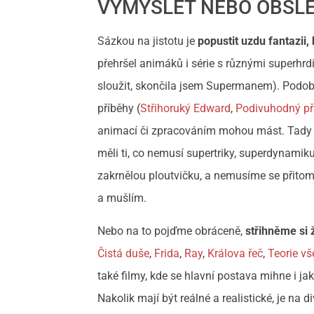
VYMYSLET NEBO OBŠLE
Sázkou na jistotu je
popustit uzdu fantazii,
přehršel animáků i série s různými superhrd
sloužit, skončila jsem Supermanem). Podob
příběhy (
Střihoruký Edward
,
Podivuhodný př
animací či zpracováním mohou mást. Tady si 
měli ti, co nemusí supertriky, superdynamik
zakrnělou ploutvičku, a nemusíme se přitom o
a mušlím.
Nebo na to pojďme obráceně,
střihněme si 
Čistá duše
,
Frida
,
Ray
,
Králova řeč
,
Teorie v
také filmy, kde se hlavní postava mihne i jak
Nakolik mají být reálné a realistické, je n