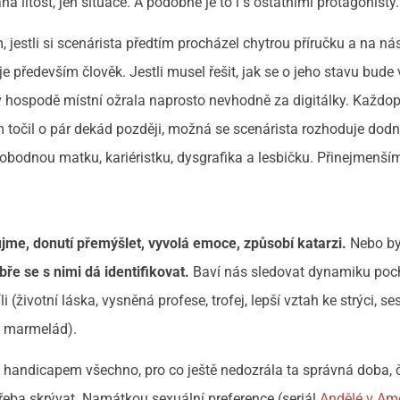
ítost, jen situace. A podobně je to i s ostatními protagonisty.
 jestli si scenárista předtím procházel chytrou příručku a na ná
e především člověk. Jestli musel řešit, jak se o jeho stavu bude 
 v hospodě místní ožrala naprosto nevhodně za digitálky. Každo
m točil o pár dekád později, možná se scenárista rozhoduje dodn
obodnou matku, kariéristku, dysgrafika a lesbičku. Přinejmenší
ujme, donutí přemýšlet, vyvolá emoce, způsobí katarzi.
Nebo b
ře se s nimi dá identifikovat.
Baví nás sledovat dynamiku poc
 (životní láska, vysněná profese, trofej, lepší vztah ke strýci, se
h marmelád).
u handicapem všechno, pro co ještě nedozrála ta správná doba,
 třeba skrývat. Namátkou sexuální preference (seriál
Andělé v Am