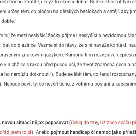
osti trochu ztratíte, i když to skončí dobře. Bude se líbit otrlým
ní určen těm, co pláčou na dětských besídkách a chtějí, aby jim
 dobře.“
míní, že mezi neslyšící žačky přijme i neslyšící a nevidomou Mari
tí dát do blázince. Vezme si do hlavy, že s ní naváže kontakt, nauč
upraveným znakovým jazykem. Komorní film nevyznívá depresivn
ebo v nichž se s rukou před pusou učí, že život znamená dech a n
se ho nemůžu dotknout.“). Bude se líbit těm, co fandí rozcucha
ší. Nebude bavit ty, co nevěří tichu, životnímu poslání a kapesní
s novou situací nějak popasovat
(
Čekej do tmy
,
Už zase skáču p
ořád jsem to já
). Anebo
pojmout handicap či nemoc jako příleži