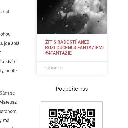
o dal
nohou.
ŽÍT S RADOSTÍ ANEB
, jde spíš
ROZLOUČENÍ S FANTAZIEMI
h
#4FANTAZIE
falstvím
Vít Kettner
y, podle
Podpořte nás
 Sám se
e Mateusz
astronom,
by mě