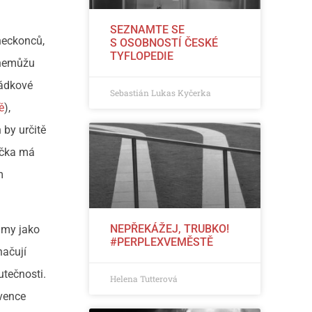
SEZNAMTE SE
eckonců,
S OSOBNOSTÍ ČESKÉ
TYFLOPEDIE
 (nemůžu
hádkové
Sebastián Lukas Kyčerka
ě
),
 by určitě
bička má
m
NEPŘEKÁŽEJ, TRUBKO!
ilmy jako
#PERPLEXVEMĚSTĚ
načují
utečnosti.
Helena Tutterová
kvence