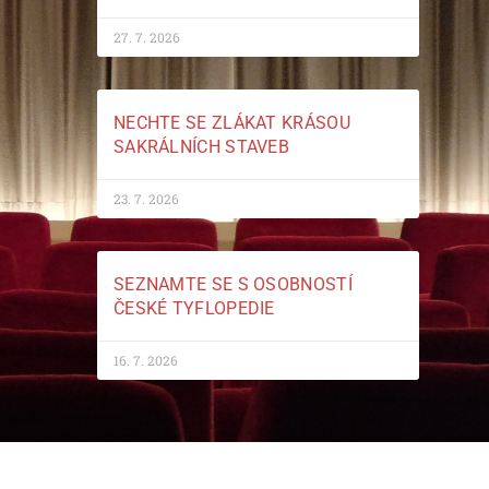
27. 7. 2026
NECHTE SE ZLÁKAT KRÁSOU
SAKRÁLNÍCH STAVEB
23. 7. 2026
SEZNAMTE SE S OSOBNOSTÍ
ČESKÉ TYFLOPEDIE
16. 7. 2026