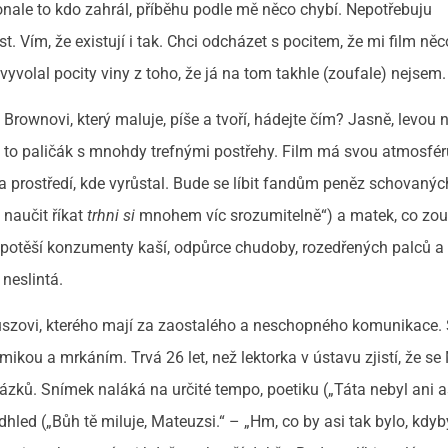
nale to kdo zahrál, příběhu podle mě něco chybí. Nepotřebuju
. Vím, že existují i tak. Chci odcházet s pocitem, že mi film něc
yvolal pocity viny z toho, že já na tom takhle (zoufale) nejsem.
 Brownovi, který maluje, píše a tvoří, hádejte čím? Jasně, levou 
je to paličák s mnohdy trefnými postřehy. Film má svou atmosféru
prostředí, kde vyrůstal. Bude se líbit fandům peněz schovanýc
 naučit říkat
trhni si
mnohem víc srozumitelně“) a matek, co zou
otěší konzumenty kaší, odpůrce chudoby, rozedřených palců a t
 neslintá.
uszovi, kterého mají za zaostalého a neschopného komunikace.
ikou a mrkáním. Trvá 26 let, než lektorka v ústavu zjistí, že s
zků. Snímek naláká na určité tempo, poetiku („Táta nebyl ani 
adhled („Bůh tě miluje, Mateuzsi.“ – „Hm, co by asi tak bylo, kdy