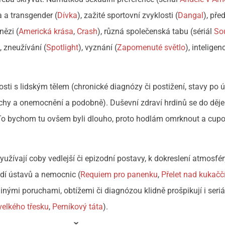
ta a transgender (
Dívka
), zažité sportovní zvyklosti (
Dangal
), př
nězi (
Americká krása
,
Crash
), různá společenská tabu (sériál
So
), zneužívání (
Spotlight
), vyznání (
Zapomenuté světlo
), inteligen
sti s lidským tělem (chronické diagnózy či postižení, stavy po 
ruchy a onemocnění a podobně). Duševní zdraví hrdinů se do děj
. To bychom tu ovšem byli dlouho, proto hodlám omrknout a cup
využívají coby vedlejší či epizodní postavy, k dokreslení atmosfér
edí ústavů a nemocnic (
Requiem pro panenku
,
Přelet nad kukač
jinými poruchami, obtížemi či diagnózou klidně prošpikují i seri
velkého třesku
,
Perníkový táta
).