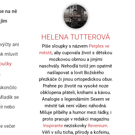
se na ně
 jim
HELENA TUTTEROVÁ
výčty ani
Píše sloupky s názvem
Perplex ve
městě
, aby cupovala život s dětskou
k mluvit
mozkovou obrnou a jinými
oučky
naschvály. Nehodlá totiž jen opatrně
našlapovat a lovit Božského
.
přezkáče či jinou ortopedickou obuv.
Prahne po životě na vysoké noze
skončilo
obklopena přáteli, knihami a kávou.
Mladík se
Analogie s legendárním Sexem ve
městě tak není vůbec náhodná.
ír nebo
Miluje příběhy a humor mezi řádky, i
proto pracuje v redakci magazínu
Inspirante
neziskovky
Revenium
.
je večer
Věří v sílu ticha, přírody a kofeinu,