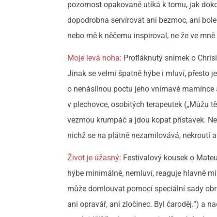
pozornost opakovaně utíká k tomu, jak doko
dopodrobna servírovat ani bezmoc, ani bolest
nebo mě k něčemu inspiroval, ne že ve mně v
Moje levá noha
: Profláknutý snímek o Chrisi
Jinak se velmi špatně hýbe i mluví, přesto 
o nenásilnou poctu jeho vnímavé mamince a 
v plechovce, osobitých terapeutek („Můžu tě
vezmou krumpáč a jdou kopat přístavek. Nep
nichž se na plátně nezamilovává, nekroutí a
Život je úžasný
: Festivalový kousek o Mate
hýbe minimálně, nemluví, reaguje hlavně mim
může domlouvat pomocí speciální sady obrá
ani opravář, ani zločinec. Byl čaroděj.“) a n