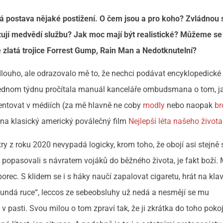
má postava nějaké postižení. O čem jsou a pro koho? Zvládnou 
ují medvědí službu? Jak moc mají být realistické? Můžeme se
e zlatá trojice Forrest Gump, Rain Man a Nedotknutelní?
louho, ale odrazovalo mě to, že nechci podávat encyklopedické 
ednom týdnu pročítala manuál kanceláře ombudsmana o tom, ja
zentovat v médiích (za mě hlavně ne coby
modly
nebo naopak
br
 na klasický americký poválečný film
Nejlepší léta našeho života
ry z roku 2020 nevypadá logicky, krom toho, že obojí asi stejně 
u popasovali s návratem vojáků do běžného života, je fakt boží. 
rec. S klidem se i s háky naučí zapalovat cigaretu, hrát na klav
sundá ruce“, leccos ze sebeobsluhy už nedá a nesmějí se mu
 v pasti. Svou milou o tom zpraví tak, že ji zkrátka do toho poko