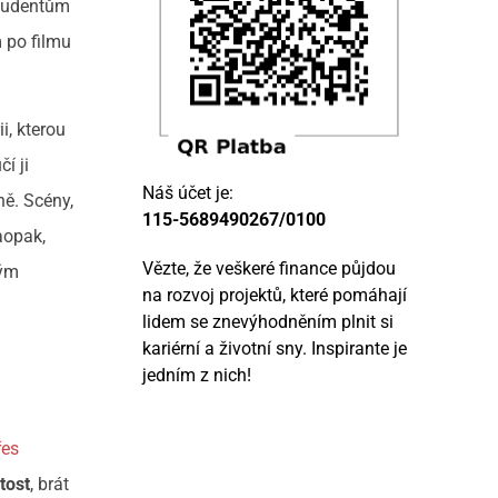
 studentům
 po filmu
i, kterou
í ji
Náš účet je:
ě. Scény,
115-5689490267/0100
aopak,
Vězte, že veškeré finance půjdou
ným
na rozvoj projektů, které pomáhají
m
lidem se znevýhodněním plnit si
kariérní a životní sny. Inspirante je
jedním z nich!
řes
tost
, brát