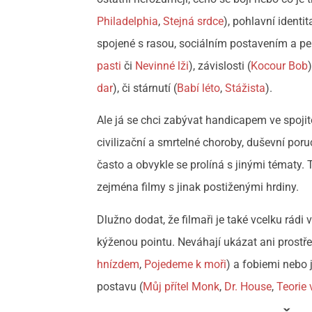
Philadelphia
,
Stejná srdce
), pohlavní identi
spojené s rasou, sociálním postavením a pe
pasti
či
Nevinné lži
), závislosti (
Kocour Bob
dar
), či stárnutí (
Babí léto
,
Stážista
).
Ale já se chci zabývat handicapem ve spojito
civilizační a smrtelné choroby, duševní po
často a obvykle se prolíná s jinými tématy
zejména filmy s jinak postiženými hrdiny.
Dlužno dodat, že filmaři je také vcelku rádi 
kýženou pointu. Neváhají ukázat ani prostř
hnízdem
,
Pojedeme k moři
) a fobiemi nebo 
postavu (
Můj přítel Monk
,
Dr. House
,
Teorie 