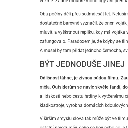
vezme. Žádné moudré monology ani přehnaná l
Oba počiny dělí přes sedmdesát let. Netuším,
dostatečně barevně vyznačil, že onen voják j
mluvit, a vyškrtnout repliku, kdy má vojáka
zafungovalo. Paradoxem je, že kdyby se fil
A musel by tam přidat jednoho černocha, sv
BÝT JEDNODUŠE JINEJ
Odlišnost táhne, je živnou půdou filmu. Za
měla.
Outsiderům se navíc skvěle fandí, dob
a lidskosti nebo cestu hrdiny k vytčenému cíli
kladkostroje, výrobna domácích kdoulovýc
V širším smyslu slova tak může být ve film
ostatní nerozumějí, čeho se bojí nebo co je