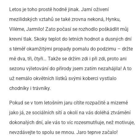
Letos je toho prostě hodně jinak. Jarní oživení
mezilidských vztahů se také zrovna nekoná, Hynku,
Viléme, Jarmilo! Zato počasí se rozhodlo poškádlit můj
krevní tlak. Skoky teplot do letních hodnot a dusných dní
s téměř okamžitými propady pomalu do podzimu – držte
mě dva, tři, čtyři… Takže se držím zdi i při zdi, proto ani
sezonu výletování do přírody jsem zatím nezahájila! A to
už nemálo okvětních lístků svými koberci vystlalo
chodníky i trávníky.
Pokud se v tom letošním jaru cítíte rozpačitě a mizerně
jako já, ze sociálních sítí a okolí na vás doléhá ztvárnění
dokonalých dní, ale vás to víc rozesmutňuje, než motivuje,
nevzdávejte to spolu se mnou. Jaro teprve začalo!