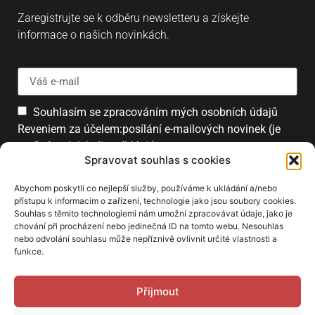
Zaregistrujte se k odběru newsletteru a získejte
informace o našich novinkách.
Souhlasím se zpracováním mých osobních údajů
Reveniem za účelem:posílání e-mailových novinek (je
možné se kdykoliv odhlásit).
Spravovat souhlas s cookies
Přihlásit
Abychom poskytli co nejlepší služby, používáme k ukládání a/nebo
přístupu k informacím o zařízení, technologie jako jsou soubory cookies.
Souhlas s těmito technologiemi nám umožní zpracovávat údaje, jako je
chování při procházení nebo jedinečná ID na tomto webu. Nesouhlas
PARTNEŘI
nebo odvolání souhlasu může nepříznivě ovlivnit určité vlastnosti a
funkce.
Přijmout