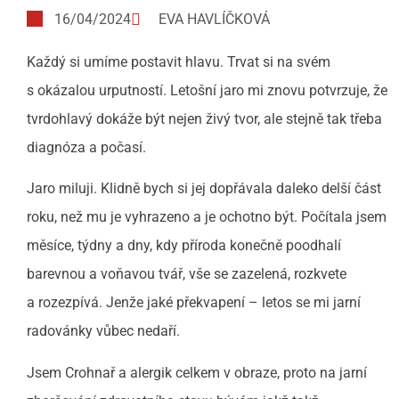
16/04/2024
EVA HAVLÍČKOVÁ
Každý si umíme postavit hlavu. Trvat si na svém
s okázalou urputností. Letošní jaro mi znovu potvrzuje, že
tvrdohlavý dokáže být nejen živý tvor, ale stejně tak třeba
diagnóza a počasí.
Jaro miluji. Klidně bych si jej dopřávala daleko delší část
roku, než mu je vyhrazeno a je ochotno být. Počítala jsem
měsíce, týdny a dny, kdy příroda konečně poodhalí
barevnou a voňavou tvář, vše se zazelená, rozkvete
a rozezpívá. Jenže jaké překvapení – letos se mi jarní
radovánky vůbec nedaří.
Jsem Crohnař a alergik celkem v obraze, proto na jarní