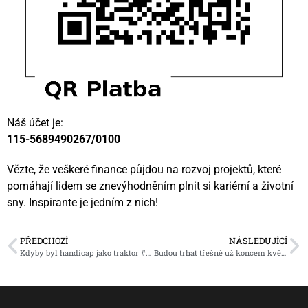
Náš účet je:
115-5689490267/0100
Vězte, že veškeré finance půjdou na rozvoj projektů, které
pomáhají lidem se znevýhodněním plnit si kariérní a životní
sny. Inspirante je jedním z nich!
PŘEDCHOZÍ
NÁSLEDUJÍCÍ
Kdyby byl handicap jako traktor #perplexveměstě
Budou trhat třešně už koncem května?