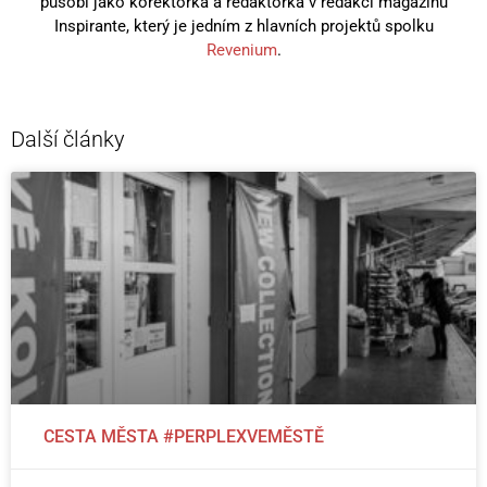
působí jako korektorka a redaktorka v redakci magazínu
Inspirante, který je jedním z hlavních projektů spolku
Revenium
.
Další články
CESTA MĚSTA #PERPLEXVEMĚSTĚ