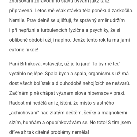
zhoršování zdravotního stavu bývám jakž takž
připravená. Letos mě však stávka těla poněkud zaskočila.
Nemile. Pravidelně se ujišťuji, že správný směr udržím
i při nepřízni a turbulencích fyzična a psychiky, že si
oblíbené období užiji naplno. Jenže tento rok ta má jarní
euforie nikde!
Paní Brtníková, vstávejte, už je tu jaro! To by mě teď
vystihlo nejlépe. Spala bych a spala, organismus už má
dost všech bolístek a dlouhodobě nehojících se nešvarů.
Začínám plně chápat význam slova hibernace v praxi.
Radost mi nedělá ani zjištění, že místo slastného
„achichování“ nad zlatým deštěm, šeříky a magnoliemi
slzím, huhňám a opupínkovávám se. No toto! S tím jsem
dříve až tak citelné problémy neměla!