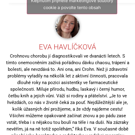
Klepnutím přijměte marketingové soubory
cookie a povolte tento obsah
EVA HAVLÍČKOVÁ
Crohnovu chorobu jí diagnostikovali ve dvanácti letech. S
tímto onemocněním zažívá pořádnou dávku chaosu, trápení a
bolesti, ale nevzdává to. Ani ona, ani Crohn. Než ji zdravotní
problémy vyřadily na několik let z aktivní činnosti, pracovala
dlouhé roky na pozici asistentky ve farmaceutické
společnosti. Miluje přírodu, hudbu, laskavý i černý humor,
četbu knih a jejich vůni. Váží si rodiny a přátelství. „Je to ve
hvězdách, co nás v životě čeká za pouť. Nejdůležitější ale je,
kolik úžasných dní prožijeme, a že vždy najdeme cestu!
Všichni můžeme opakovaně začínat znovu a po pádu zase
vstát, třeba i s nějakou tou boulí na těle i na duši. Na zázraky
nevěřím, já na ně totiž spoléhám,“ říká Eva. V současné době