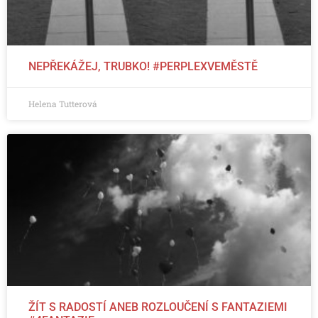
NEPŘEKÁŽEJ, TRUBKO! #PERPLEXVEMĚSTĚ
Helena Tutterová
ŽÍT S RADOSTÍ ANEB ROZLOUČENÍ S FANTAZIEMI