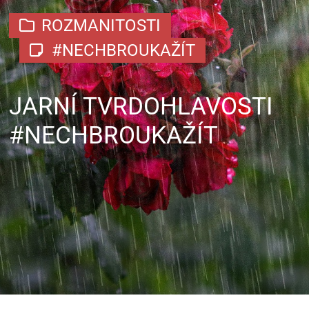
ROZMANITOSTI
#NECHBROUKAŽÍT
JARNÍ TVRDOHLAVOSTI
#NECHBROUKAŽÍT