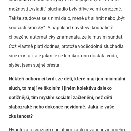
možnosti „vyladit“ sluchadlo byly dříve velmi omezené.
Takže studovat se s nimi dalo, méně už si hrát nebo „být
součástí smečky“. A například návštěva koupaliště
či bazénu automaticky znamenala, že je musím sundat.
Což vlastně platí dodnes, protože voděodolná sluchadla
sice existují, ale jakmile se k mikrofonu dostala voda,
slyšet jsem stejně přestal.
Někteří odborníci tvrdí, že děti, které mají jen minimální
sluch, to mají ve školním i jiném kolektivu daleko
obtížnější, tím myslím sociální začlenění, než děti
slabozraké nebo dokonce nevidomé. Jaká je vaše
zkušenost?
Hypotéza o snazším sociálním začleňování nevidomého