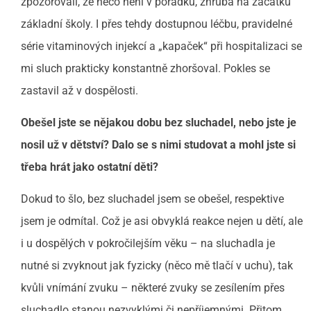
zpozorovali, že něco není v pořádku, zhruba na začátku
základní školy. I přes tehdy dostupnou léčbu, pravidelné
série vitaminových injekcí a „kapaček“ při hospitalizaci se
mi sluch prakticky konstantně zhoršoval. Pokles se
zastavil až v dospělosti.
Obešel jste se nějakou dobu bez sluchadel, nebo jste je
nosil už v dětství? Dalo se s nimi studovat a mohl jste si
třeba hrát jako ostatní děti?
Dokud to šlo, bez sluchadel jsem se obešel, respektive
jsem je odmítal. Což je asi obvyklá reakce nejen u dětí, ale
i u dospělých v pokročilejším věku – na sluchadla je
nutné si zvyknout jak fyzicky (něco mě tlačí v uchu), tak
kvůli vnímání zvuku – některé zvuky se zesílením přes
sluchadlo stanou nezvyklými či nepříjemnými. Přitom