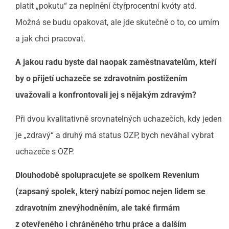
platit „pokutu“ za neplnění čtyřprocentní kvóty atd.
Možná se budu opakovat, ale jde skutečně o to, co umím
a jak chci pracovat.
A jakou radu byste dal naopak zaměstnavatelům, kteří
by o přijetí uchazeče se zdravotním postižením
uvažovali a konfrontovali jej s nějakým zdravým?
Při dvou kvalitativně srovnatelných uchazečích, kdy jeden
je „zdravý“ a druhý má status OZP, bych neváhal vybrat
uchazeče s OZP.
Dlouhodobě spolupracujete se spolkem Revenium
(zapsaný spolek, který nabízí pomoc nejen lidem se
zdravotním znevýhodněním, ale také firmám
z otevřeného i chráněného trhu práce a dalším