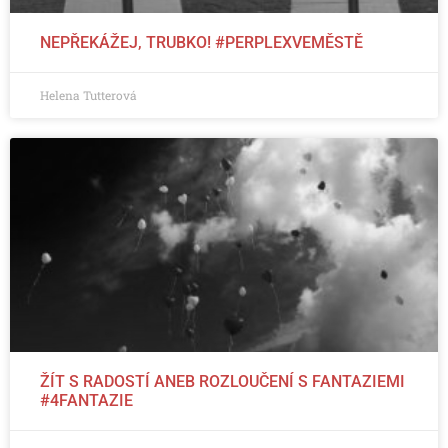
NEPŘEKÁŽEJ, TRUBKO! #PERPLEXVEMĚSTĚ
Helena Tutterová
ŽÍT S RADOSTÍ ANEB ROZLOUČENÍ S FANTAZIEMI
#4FANTAZIE