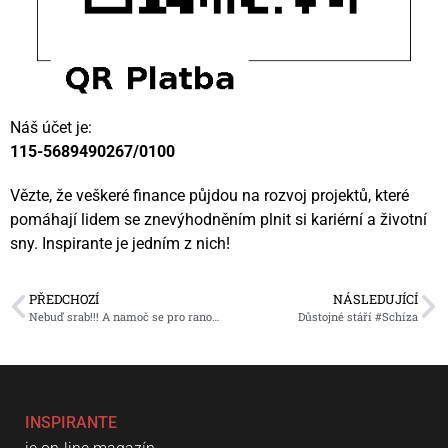
Náš účet je:
115-5689490267/0100
Vězte, že veškeré finance půjdou na rozvoj projektů, které
pomáhají lidem se znevýhodněním plnit si kariérní a životní
sny. Inspirante je jedním z nich!
PŘEDCHOZÍ
NÁSLEDUJÍCÍ
Nebuď srab!!! A namoč se pro ranou péči
Důstojné stáří #Schíza
INSPIRANTE