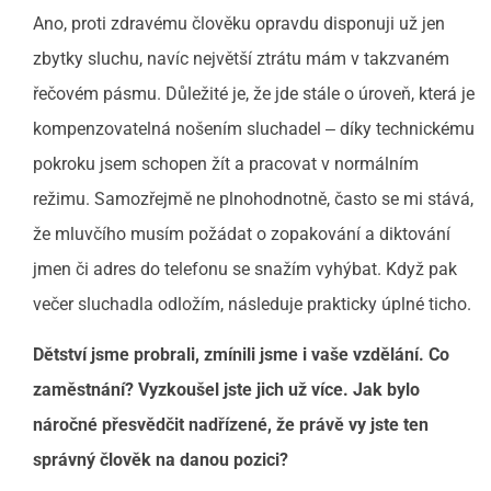
Ano, proti zdravému člověku opravdu disponuji už jen
zbytky sluchu, navíc největší ztrátu mám v takzvaném
řečovém pásmu. Důležité je, že jde stále o úroveň, která je
kompenzovatelná nošením sluchadel ‒ díky technickému
pokroku jsem schopen žít a pracovat v normálním
režimu. Samozřejmě ne plnohodnotně, často se mi stává,
že mluvčího musím požádat o zopakování a diktování
jmen či adres do telefonu se snažím vyhýbat. Když pak
večer sluchadla odložím, následuje prakticky úplné ticho.
Dětství jsme probrali, zmínili jsme i vaše vzdělání. Co
zaměstnání? Vyzkoušel jste jich už více. Jak bylo
náročné přesvědčit nadřízené, že právě vy jste ten
správný člověk na danou pozici?