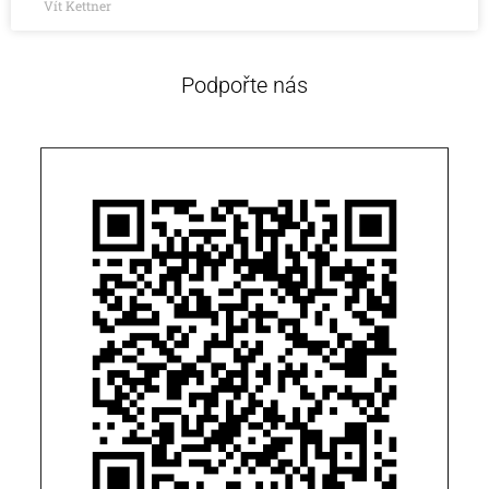
Vít Kettner
Podpořte nás