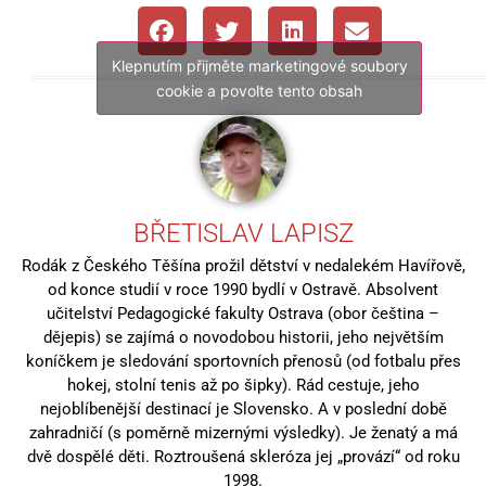
Klepnutím přijměte marketingové soubory
cookie a povolte tento obsah
BŘETISLAV LAPISZ
Rodák z Českého Těšína prožil dětství v nedalekém Havířově,
od konce studií v roce 1990 bydlí v Ostravě. Absolvent
učitelství Pedagogické fakulty Ostrava (obor čeština –
dějepis) se zajímá o novodobou historii, jeho největším
koníčkem je sledování sportovních přenosů (od fotbalu přes
hokej, stolní tenis až po šipky). Rád cestuje, jeho
nejoblíbenější destinací je Slovensko. A v poslední době
zahradničí (s poměrně mizernými výsledky). Je ženatý a má
dvě dospělé děti. Roztroušená skleróza jej „provází“ od roku
1998.