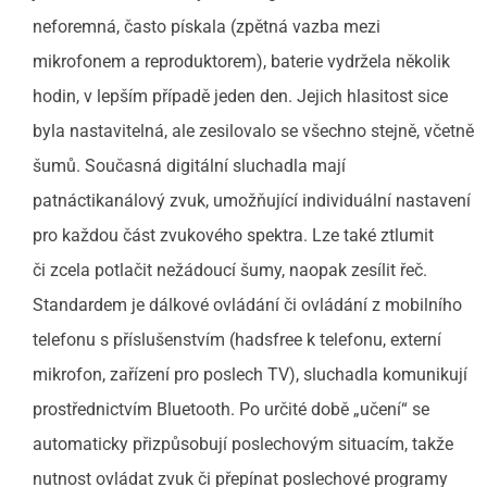
neforemná, často pískala (zpětná vazba mezi
mikrofonem a reproduktorem), baterie vydržela několik
hodin, v lepším případě jeden den. Jejich hlasitost sice
byla nastavitelná, ale zesilovalo se všechno stejně, včetně
šumů. Současná digitální sluchadla mají
patnáctikanálový zvuk, umožňující individuální nastavení
pro každou část zvukového spektra. Lze také ztlumit
či zcela potlačit nežádoucí šumy, naopak zesílit řeč.
Standardem je dálkové ovládání či ovládání z mobilního
telefonu s příslušenstvím (hadsfree k telefonu, externí
mikrofon, zařízení pro poslech TV), sluchadla komunikují
prostřednictvím Bluetooth. Po určité době „učení“ se
automaticky přizpůsobují poslechovým situacím, takže
nutnost ovládat zvuk či přepínat poslechové programy