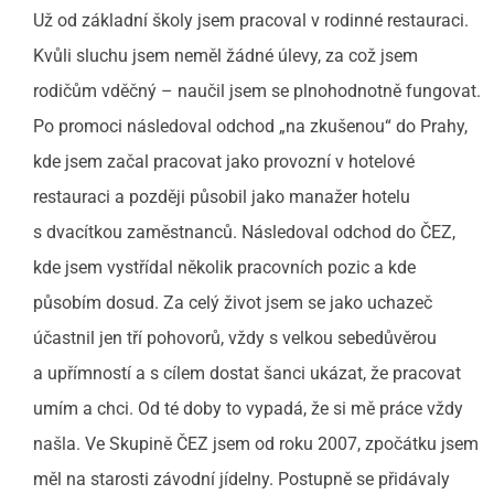
Už od základní školy jsem pracoval v rodinné restauraci.
Kvůli sluchu jsem neměl žádné úlevy, za což jsem
rodičům vděčný – naučil jsem se plnohodnotně fungovat.
Po promoci následoval odchod „na zkušenou“ do Prahy,
kde jsem začal pracovat jako provozní v hotelové
restauraci a později působil jako manažer hotelu
s dvacítkou zaměstnanců. Následoval odchod do ČEZ,
kde jsem vystřídal několik pracovních pozic a kde
působím dosud. Za celý život jsem se jako uchazeč
účastnil jen tří pohovorů, vždy s velkou sebedůvěrou
a upřímností a s cílem dostat šanci ukázat, že pracovat
umím a chci. Od té doby to vypadá, že si mě práce vždy
našla. Ve Skupině ČEZ jsem od roku 2007, zpočátku jsem
měl na starosti závodní jídelny. Postupně se přidávaly