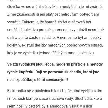
člověka ve srovnání s člověkem neslyšícím je mi známá.
Z mé zkušenosti si její platnost netroufám potvrdit ani
vyvrátit. Faktem je, že špatně slyšet a zároveň být
součástí kolektivu pro mě znamenalo vynaložit nesmírné
úsilí a ani to často nestačilo. A nemusí to být ani dětský
kolektiv, existují desítky náročných poslechových situací,
kdy je ve výsledku jednodušší být stranou kolektivu.
Ve zdravotnictví jdou léčba, moderní přístroje a metody
rychle kupředu. Dají se porovnat sluchadla, která jste
nosil zpočátku, s těmi současnými?
Elektronika se v posledních letech překotně vyvíjí a s tím
i možnosti kompenzace sluchové vady. Sluchadla, která
jsem nosil v dětství, byla analogová, velká, v uších