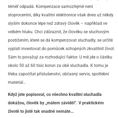
téměř odpadá. Kompenzace samozřejmě není
stoprocentní, díky kvalitní elektronice však dnes už někdy
slyším dokonce lépe než zdravý člověk – například ve
velkém hluku. Chci zdůraznit, že člověku se sluchovým
postižením, které se dá kompenzovat sluchadly, se určitě
vyplatí investovat do pomůcek schopných zkvalitnit život.
Sám to považuji za rozhodující faktor. U mě jde o částku
okolo 50 až 60 tisíc korun za obě sluchadla. K tomu je
třeba započítat příslušenství, občasný servis, spotřební
materiál…
Když jste popisoval, co všechno kvalitní sluchadla
dokážou, člověk by „málem záviděl“. V praktickém
životě to jistě tak snadné nemáte…