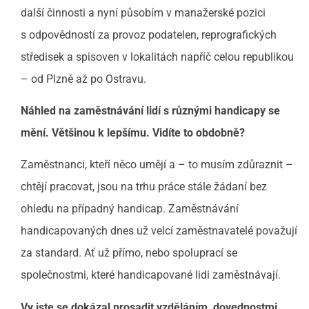
další činnosti a nyní působím v manažerské pozici
s odpovědností za provoz podatelen, reprografických
středisek a spisoven v lokalitách napříč celou republikou
– od Plzně až po Ostravu.
Náhled na zaměstnávání lidí s různými handicapy se
mění. Většinou k lepšímu. Vidíte to obdobně?
Zaměstnanci, kteří něco umějí a – to musím zdůraznit –
chtějí pracovat, jsou na trhu práce stále žádaní bez
ohledu na případný handicap. Zaměstnávání
handicapovaných dnes už velcí zaměstnavatelé považují
za standard. Ať už přímo, nebo spoluprací se
společnostmi, které handicapované lidi zaměstnávají.
Vy jste se dokázal prosadit vzděláním, dovednostmi,