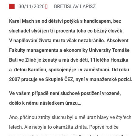
30/11/2020
BŘETISLAV LAPISZ
Karel Mach se od dětství potýká s handicapem, bez
sluchadel slyší jen tři procenta toho co běžný člověk.
V naplňování života mu to však nezabránilo. Absolvent
Fakulty managementu a ekonomiky Univerzity Tomáše
Bati ve Zlíně je ženatý a má dvě děti, 11letého Honzíka
a 7letou Karolínu, spokojený je i v zaměstnání. Od roku
2007 pracuje ve Skupině ČEZ, nyní v manažerské pozici.
Ve vašem případě není sluchové postižení vrozené,
došlo k němu následkem úrazu…
Ano, příčinou ztráty sluchu byl u mě úraz hlavy ve čtyřech
letech. Ale nebyla to okamžitá ztráta. Poprvé rodiče