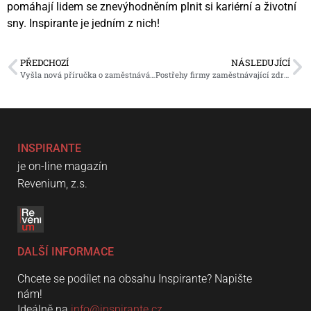
pomáhají lidem se znevýhodněním plnit si kariérní a životní
sny. Inspirante je jedním z nich!
PŘEDCHOZÍ
NÁSLEDUJÍCÍ
Vyšla nová příručka o zaměstnávání osob se zdravotním postižením
Postřehy firmy zaměstnávající zdravotně postižené
INSPIRANTE
je on-line magazín
Revenium, z.s.
DALŠÍ INFORMACE
Chcete se podílet na obsahu Inspirante? Napište
nám!
Ideálně na
info@inspirante.cz