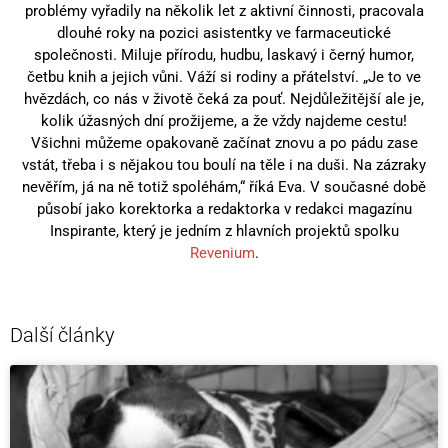
problémy vyřadily na několik let z aktivní činnosti, pracovala
dlouhé roky na pozici asistentky ve farmaceutické
společnosti. Miluje přírodu, hudbu, laskavý i černý humor,
četbu knih a jejich vůni. Váží si rodiny a přátelství. „Je to ve
hvězdách, co nás v životě čeká za pouť. Nejdůležitější ale je,
kolik úžasných dní prožijeme, a že vždy najdeme cestu!
Všichni můžeme opakovaně začínat znovu a po pádu zase
vstát, třeba i s nějakou tou boulí na těle i na duši. Na zázraky
nevěřím, já na ně totiž spoléhám,“ říká Eva. V současné době
působí jako korektorka a redaktorka v redakci magazínu
Inspirante, který je jedním z hlavních projektů spolku
Revenium
.
Další články