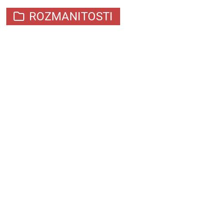
ROZMANITOSTI
MÍT RÁD BLIŽNÍHO
SVÉHO
#NECHBROUKAŽÍT