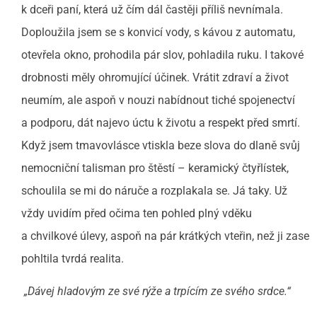
k dceři paní, která už čím dál častěji příliš nevnímala.
Doploužila jsem se s konvicí vody, s kávou z automatu,
otevřela okno, prohodila pár slov, pohladila ruku. I takové
drobnosti měly ohromující účinek. Vrátit zdraví a život
neumím, ale aspoň v nouzi nabídnout tiché spojenectví
a podporu, dát najevo úctu k životu a respekt před smrtí.
Když jsem tmavovlásce vtiskla beze slova do dlaně svůj
nemocniční talisman pro štěstí – keramický čtyřlístek,
schoulila se mi do náruče a rozplakala se. Já taky. Už
vždy uvidím před očima ten pohled plný vděku
a chvilkové úlevy, aspoň na pár krátkých vteřin, než ji zase
pohltila tvrdá realita.
„Dávej hladovým ze své rýže a trpícím ze svého srdce.“