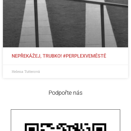
NEPŘEKÁŽEJ, TRUBKO! #PERPLEXVEMĚSTĚ
Helena Tutterová
Podpořte nás