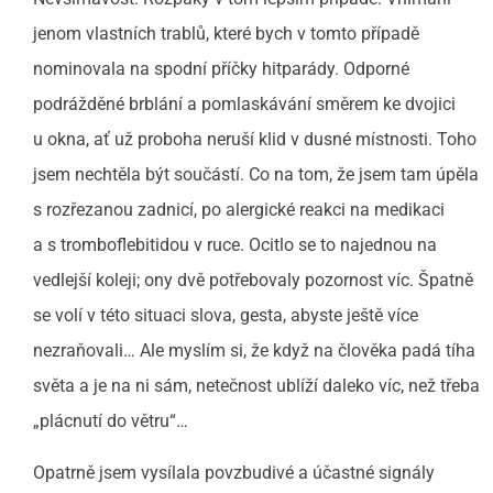
jenom vlastních trablů, které bych v tomto případě
nominovala na spodní příčky hitparády. Odporné
podrážděné brblání a pomlaskávání směrem ke dvojici
u okna, ať už proboha neruší klid v dusné místnosti. Toho
jsem nechtěla být součástí. Co na tom, že jsem tam úpěla
s rozřezanou zadnicí, po alergické reakci na medikaci
a s tromboflebitidou v ruce. Ocitlo se to najednou na
vedlejší koleji; ony dvě potřebovaly pozornost víc. Špatně
se volí v této situaci slova, gesta, abyste ještě více
nezraňovali… Ale myslím si, že když na člověka padá tíha
světa a je na ni sám, netečnost ublíží daleko víc, než třeba
„plácnutí do větru“…
Opatrně jsem vysílala povzbudivé a účastné signály