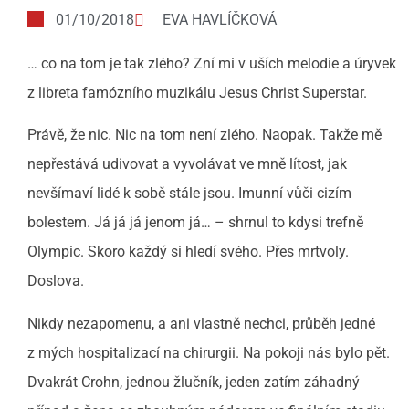
01/10/2018
EVA HAVLÍČKOVÁ
… co na tom je tak zlého? Zní mi v uších melodie a úryvek
z libreta famózního muzikálu Jesus Christ Superstar.
Právě, že nic. Nic na tom není zlého. Naopak. Takže mě
nepřestává udivovat a vyvolávat ve mně lítost, jak
nevšímaví lidé k sobě stále jsou. Imunní vůči cizím
bolestem. Já já já jenom já… – shrnul to kdysi trefně
Olympic. Skoro každý si hledí svého. Přes mrtvoly.
Doslova.
Nikdy nezapomenu, a ani vlastně nechci, průběh jedné
z mých hospitalizací na chirurgii. Na pokoji nás bylo pět.
Dvakrát Crohn, jednou žlučník, jeden zatím záhadný