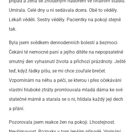
případ a žena se zhoubným nádorem ve finálním stadiu.
Umírala. Celé dny u ní sedávala dcera. Obě to věděly.
Lékaři věděli. Sestry věděly. Pacientky na pokoji stejně
tak.
Byla jsem svědkem dennodenních bolestí a bezmoci.
Čekání té nemocné paní a jejího dítěte na nepopsatelně
smutný den vyhasnutí života a příchozí prázdnoty. Ještě
teď, když řádky píšu, se mi chce zoufale brečet.
Vzpomínám na něhu a péči, se kterou i přes očekávání
vlastní hluboké ztráty promlouvala mladá dáma ke své
statečné mámě a starala se o ni, hlídala každý její dech
a přání.
Pozorovala jsem reakce žen na pokoji. Lhostejnost.
Nevšímavost. Rozpaky v tom lepším případě. Vnímání