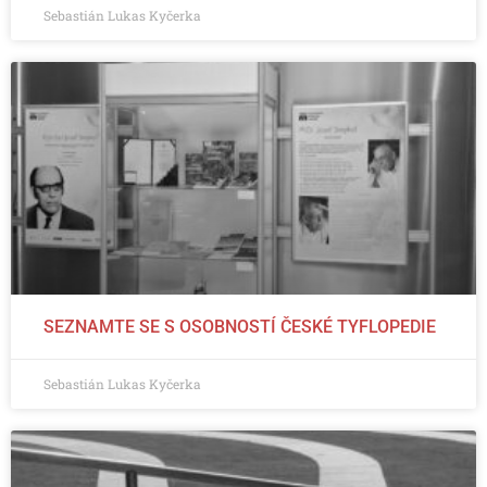
Sebastián Lukas Kyčerka
SEZNAMTE SE S OSOBNOSTÍ ČESKÉ TYFLOPEDIE
Sebastián Lukas Kyčerka