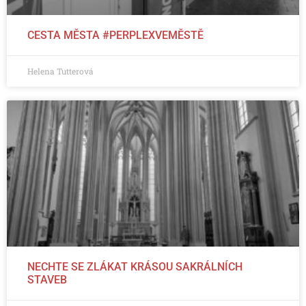
CESTA MĚSTA #PERPLEXVEMĚSTĚ
Helena Tutterová
NECHTE SE ZLÁKAT KRÁSOU SAKRÁLNÍCH
STAVEB