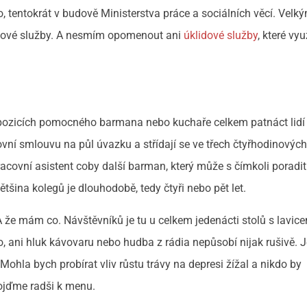
o, tentokrát v budově Ministerstva práce a sociálních věcí. Velk
ngové služby. A nesmím opomenout ani
úklidové služby
, které vyu
 pozicích pomocného barmana nebo kuchaře celkem patnáct lidí
vní smlouvu na půl úvazku a střídají se ve třech čtyřhodinovýc
racovní asistent coby další barman, který může s čímkoli poradit
ětšina kolegů je dlouhodobě, tedy čtyři nebo pět let.
 že mám co. Návštěvníků je tu u celkem jedenácti stolů s lavic
to, ani hluk kávovaru nebo hudba z rádia nepůsobí nijak rušivě. J
Mohla bych probírat vliv růstu trávy na depresi žížal a nikdo by
pojďme radši k menu.