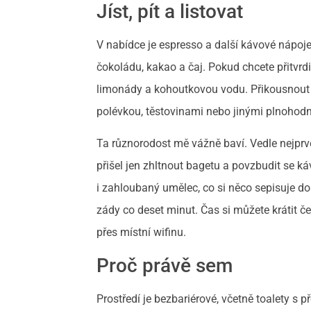
Jíst, pít a listovat
V nabídce je espresso a další kávové nápoje v
čokoládu, kakao a čaj. Pokud chcete přitvrdit
limonády a kohoutkovou vodu. Přikousnout mů
polévkou, těstovinami nebo jinými plnohodno
Ta různorodost mě vážně baví. Vedle nejpr
přišel jen zhltnout bagetu a povzbudit se k
i zahloubaný umělec, co si něco sepisuje do 
zády co deset minut. Čas si můžete krátit č
přes místní wifinu.
Proč právě sem
Prostředí je bezbariérové, včetně toalety s 