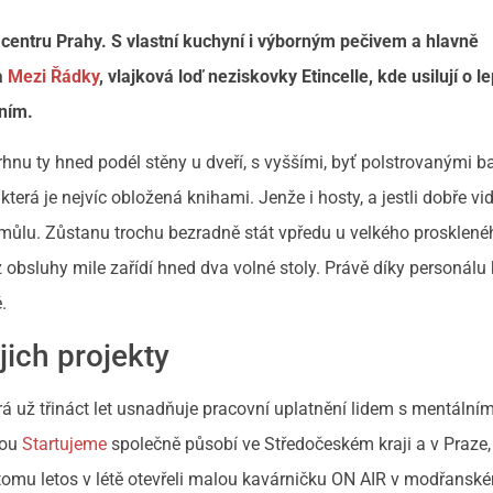
entru Prahy. S vlastní kuchyní i výborným pečivem a hlavně
a
Mezi Řádky
, vlajková loď neziskovky Etincelle, kde usilují o le
ením.
vrhnu ty hned podél stěny u dveří, s vyššími, byť polstrovanými 
terá je nejvíc obložená knihami. Jenže i hosty, a jestli dobře vi
 smůlu. Zůstanu trochu bezradně stát vpředu u velkého prosklené
 obsluhy mile zařídí hned dva volné stoly. Právě díky personálu
.
jich projekty
rá už třináct let usnadňuje pracovní uplatnění lidem s mentální
kou
Startujeme
společně působí ve Středočeském kraji a v Praze,
 K tomu letos v létě otevřeli malou kavárničku ON AIR v modřansk