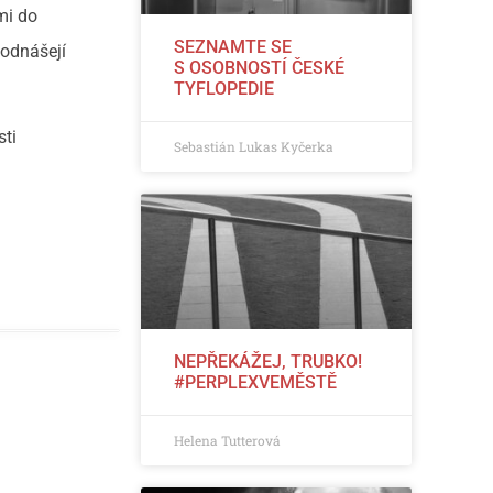
mi do
SEZNAMTE SE
 odnášejí
S OSOBNOSTÍ ČESKÉ
TYFLOPEDIE
sti
Sebastián Lukas Kyčerka
NEPŘEKÁŽEJ, TRUBKO!
#PERPLEXVEMĚSTĚ
Helena Tutterová