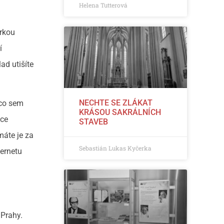
Helena Tutterová
orkou
í
ad utišíte
NECHTE SE ZLÁKAT
 co sem
KRÁSOU SAKRÁLNÍCH
ice
STAVEB
máte je za
Sebastián Lukas Kyčerka
ternetu
 Prahy.