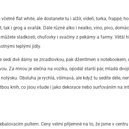
četně flat white, ale dostanete tu i alžír, vídeň, turka, frappé, h
, tak i grog a svařák. Dále různé alko i nealko, víno, pivo, domác
žete sladkosti, chuťovky i svačiny z pekárny a farmy. Větší hl
tnými teplými jídly.
ve sedí dvě dámy se zrcadlovkou, pak džentlmen s notebookem,
ávou. Za mnou je slečna na vozíku, opodál starší pár, mladá dvoj
notýsku. Obsluha je rychlá, všímavá, ale když tu sedíte déle, ne
etbou knih, co jsou všude i jako dekorace nebo surfováním na in
přebalovacím pultem. Ceny velmi příjemné na to, že jsme v centru