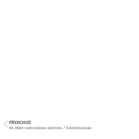
PŘEDCHOZÍ
#4 „Máte roztroušenou sklerózu…“ #JsemIronman