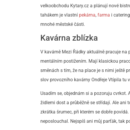
velkoobchodu Kytary.cz a plánují nové bistr
tahákem je vlastní
pekárna
,
farma
i cateri
mnohé městské části.
Kavárna zblízka
V kavárně Mezi Řádky aktuálně pracuje na
mentálním postižením. Mají klasickou praco
směnách s tím, že na place je s nimi ještě p
slov provozního kavárny Ondřeje Vtípila tu v
Usadím se, objednám si a pozoruju cvrkot. A
židlemi dost a průběžně se střídají. Ale ani 
zkrátka šrumec, při kterém se dobře povídá. 
neposlouchal. Nejspíš ani můj parťák, tak 