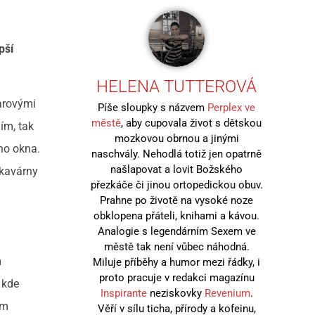
pší
HELENA TUTTEROVÁ
barovými
Píše sloupky s názvem
Perplex ve
městě
, aby cupovala život s dětskou
dím, tak
mozkovou obrnou a jinými
ho okna.
naschvály. Nehodlá totiž jen opatrně
našlapovat a lovit Božského
 kavárny
přezkáče či jinou ortopedickou obuv.
Prahne po životě na vysoké noze
obklopena přáteli, knihami a kávou.
Analogie s legendárním Sexem ve
městě tak není vůbec náhodná.
m
Miluje příběhy a humor mezi řádky, i
proto pracuje v redakci magazínu
 kde
Inspirante
neziskovky
Revenium
.
ém
Věří v sílu ticha, přírody a kofeinu,