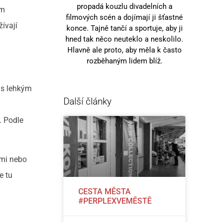
propadá kouzlu divadelních a
ým
filmových scén a dojímají ji šťastné
žívají
konce. Tajně tančí a sportuje, aby ji
hned tak něco neuteklo a neskolilo.
Hlavně ale proto, aby měla k často
rozběhaným lidem blíž.
 s lehkým
Další články
h
. Podle
emi nebo
e tu
CESTA MĚSTA
#PERPLEXVEMĚSTĚ