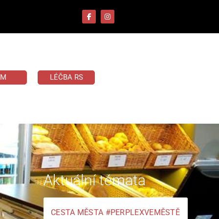
UM
LÉČBA RS
Aktuální témata
CESTA MĚSTA #PERPLEXVEMĚSTĚ