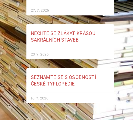
27. 7. 2026
NECHTE SE ZLÁKAT KRÁSOU
SAKRÁLNÍCH STAVEB
23. 7. 2026
SEZNAMTE SE S OSOBNOSTÍ
ČESKÉ TYFLOPEDIE
16. 7. 2026