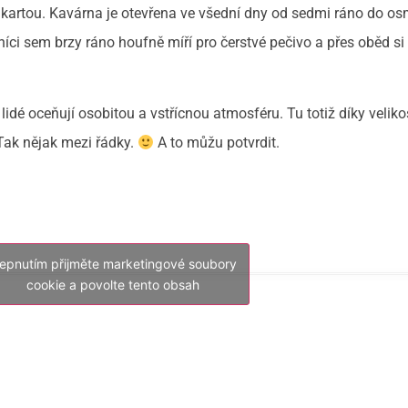
o kartou. Kavárna je otevřena ve všední dny od sedmi ráno do os
níci sem brzy ráno houfně míří pro čerstvé pečivo a přes oběd si
lidé oceňují osobitou a vstřícnou atmosféru. Tu totiž díky veliko
 Tak nějak mezi řádky.
A to můžu potvrdit.
lepnutím přijměte marketingové soubory
cookie a povolte tento obsah