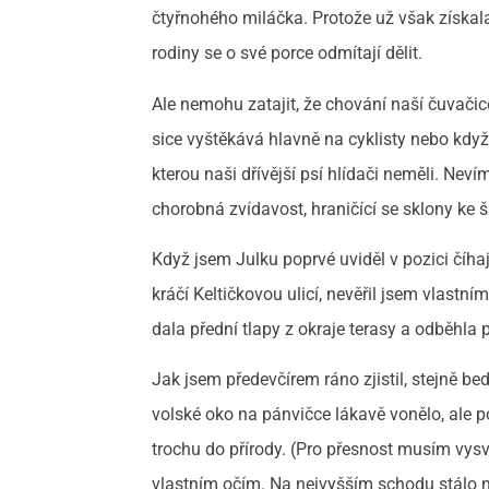
čtyřnohého miláčka. Protože už však získala 
rodiny se o své porce odmítají dělit.
Ale nemohu zatajit, že chování naší čuvačice
sice vyštěkává hlavně na cyklisty nebo když
kterou naši dřívější psí hlídači neměli. Neví
chorobná zvídavost, hraničící se sklony ke š
Když jsem Julku poprvé uviděl v pozici číhaj
kráčí Keltičkovou ulicí, nevěřil jsem vlastním
dala přední tlapy z okraje terasy a odběhla
Jak jsem předevčírem ráno zjistil, stejně bed
volské oko na pánvičce lákavě vonělo, ale p
trochu do přírody. (Pro přesnost musím vysv
vlastním očím. Na nejvyšším schodu stálo 