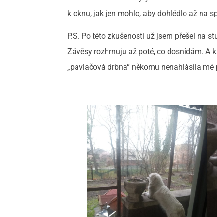
k oknu, jak jen mohlo, aby dohlédlo až na s
P.S. Po této zkušenosti už jsem přešel na st
Závěsy rozhrnuju až poté, co dosnídám. A ka
„pavlačová drbna“ někomu nenahlásila mé p