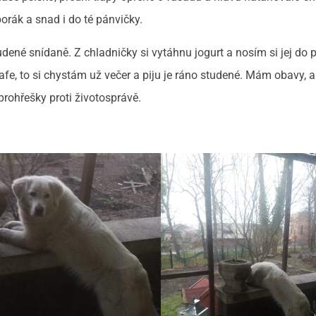
porák a snad i do té pánvičky.
udené snídaně. Z chladničky si vytáhnu jogurt a nosím si jej do 
fe, to si chystám už večer a piju je ráno studené. Mám obavy, 
rohřešky proti životosprávě.