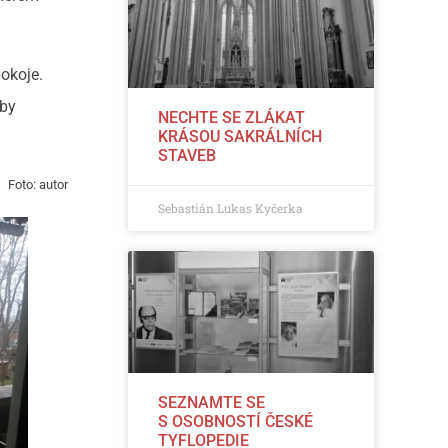
pokoje.
aby
NECHTE SE ZLÁKAT
KRÁSOU SAKRÁLNÍCH
STAVEB
Foto: autor
Sebastián Lukas Kyčerka
SEZNAMTE SE
S OSOBNOSTÍ ČESKÉ
TYFLOPEDIE