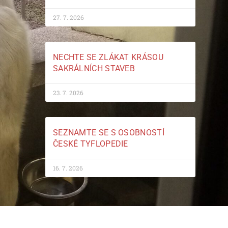
27. 7. 2026
NECHTE SE ZLÁKAT KRÁSOU
SAKRÁLNÍCH STAVEB
23. 7. 2026
SEZNAMTE SE S OSOBNOSTÍ
ČESKÉ TYFLOPEDIE
16. 7. 2026