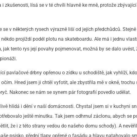
i zkušenosti, lísá se v té chvíli hlavně ke mně, protože zbývajíc
 se v některých rysech výrazně liší od jejích předchůdců. Stejně
 někdo projíždí podél plotu na skateboardu. Ale má i jednu vlast
m, jak tento rys její povahy pojmenovat, možná by se dalo uvést, ž
pionáži.
ící pavlačové drbny opřenou o zídku u schodiště, jak vyhlíží, kdo
 očím. Hned jsem ji chtěl vyfotit, ale zbystřila mě v okně, trochu 
 pryč. Nakonec se nám se synem pár fotografií povedlo udělat.
livě hlídá i dění v naší domácnosti. Chystal jsem si v kuchyni sn
otřebovalo ještě minutku. Tak jsem odhrnul záclonu, abych se p
ětlit, že i z této strany vedou do našeho domu schody). A nevěři
naše psisko, přední tlapy opřené o fasádu a hlavu natahovalo 