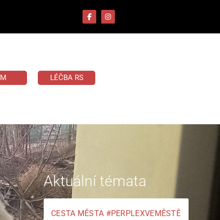
UM
LÉČBA RS
Aktuální témata
CESTA MĚSTA #PERPLEXVEMĚSTĚ