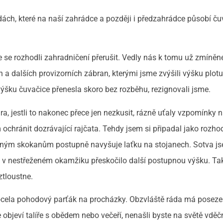
dách, které na naší zahrádce a později i předzahrádce působí ču
 se rozhodli zahradničení přerušit. Vedly nás k tomu už zmíněn
a dalších provizorních zábran, kterými jsme zvýšili výšku plot
 výšku čuvačice přenesla skoro bez rozběhu, rezignovali jsme.
a, jestli to nakonec přece jen nezkusit, rázně uťaly vzpomínky 
 ochránit dozrávající rajčata. Tehdy jsem si připadal jako rozho
ěšným skokanům postupně navyšuje laťku na stojanech. Sotva j
ko v nestřeženém okamžiku přeskočilo další postupnou výšku. Tak
ztloustne.
docela pohodový parťák na procházky. Obzvláště ráda má poseze
le objeví talíře s obědem nebo večeří, nenašli byste na světě vděč