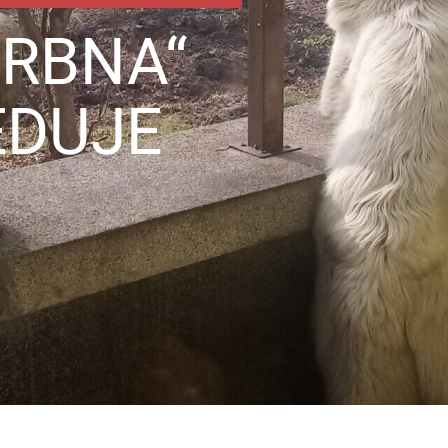
DRBNA“
EDUJE