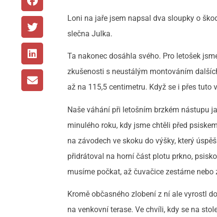
Loni na jaře jsem napsal dva sloupky o ško
slečna Julka.
Ta nakonec dosáhla svého. Pro letošek jsme
zkušenosti s neustálým montováním dalších 
až na 115,5 centimetru. Když se i přes tuto
Naše váhání při letošním brzkém nástupu jar
minulého roku, kdy jsme chtěli před psiskem
na závodech ve skoku do výšky, který úsp
přidrátoval na horní část plotu prkno, psis
musíme počkat, až čuvačice zestárne nebo 
Kromě občasného zlobení z ní ale vyrostl 
na venkovní terase. Ve chvíli, kdy se na sto