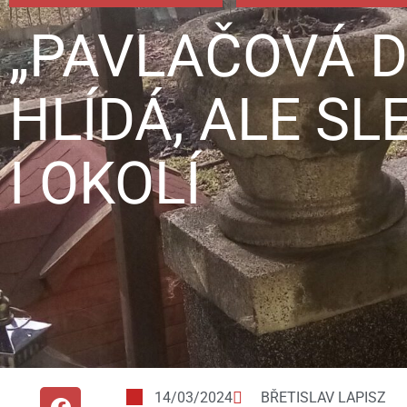
„PAVLAČOVÁ 
HLÍDÁ, ALE SL
I OKOLÍ
14/03/2024
BŘETISLAV LAPISZ