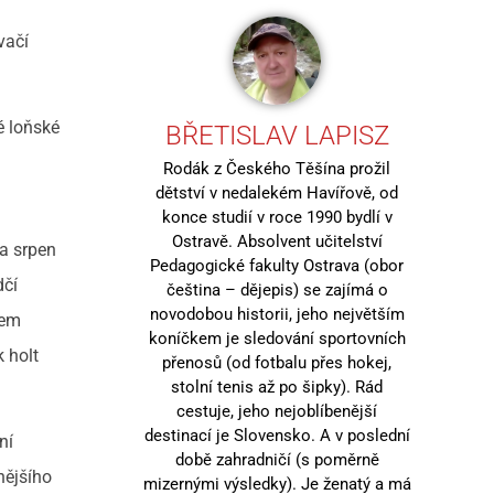
vačí
é loňské
BŘETISLAV LAPISZ
u
Rodák z Českého Těšína prožil
dětství v nedalekém Havířově, od
konce studií v roce 1990 bydlí v
Ostravě. Absolvent učitelství
na srpen
Pedagogické fakulty Ostrava (obor
dčí
čeština – dějepis) se zajímá o
novodobou historii, jeho největším
sem
koníčkem je sledování sportovních
 holt
přenosů (od fotbalu přes hokej,
stolní tenis až po šipky). Rád
cestuje, jeho nejoblíbenější
destinací je Slovensko. A v poslední
ní
době zahradničí (s poměrně
nějšího
mizernými výsledky). Je ženatý a má