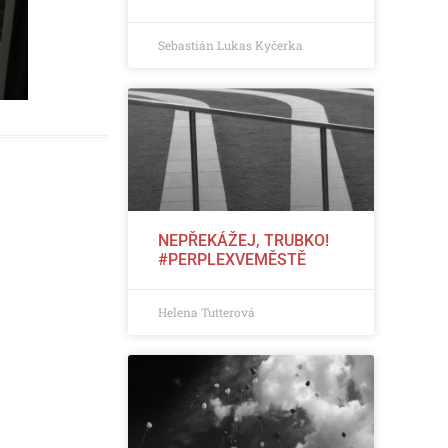
Sebastián Lukas Kyčerka
NEPŘEKÁŽEJ, TRUBKO!
#PERPLEXVEMĚSTĚ
Helena Tutterová