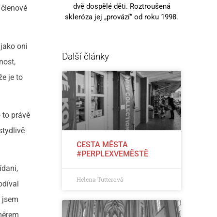
dvě dospělé děti. Roztroušená
í členové
skleróza jej „provází“ od roku 1998.
 jako oni
Další články
nost,
e je to
 to právě
stydlivě
CESTA MĚSTA
#PERPLEXVEMĚSTĚ
ídani,
Helena Tutterová
odíval
l jsem
směrem