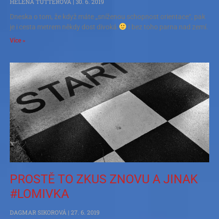
HELENA TUTTEROVÁ
30. 6. 2019
Dneska o tom, že když máte „sníženou schopnost orientace“, pak
je i cesta metrem někdy dost divoká.
I bez toho parna nad zemí.
Více »
PROSTĚ TO ZKUS ZNOVU A JINAK
#LOMIVKA
DAGMAR SIKOROVÁ
27. 6. 2019