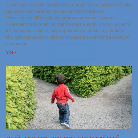
schválených je málo. Seminář Dostupnost inovativní léčby v České
republice, který se konal 20. června 2019 v rezidenci
Velvyslanectví USA, řešil, zda připravovaná novela zákona
o veřejném zdravotním pojištění skutečně urychlí přístup pacientů
k inovativním lékům. A jakým způsobem nastavit, aby moderní
léky byly dostupné pro větší počet pacientů s vážnými a vzácnými
nemocemi.
Více »