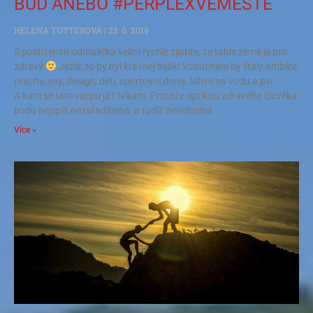
BUĎ ANEBO #PERPLEXVEMĚSTĚ
HELENA TUTTEROVÁ
23. 6. 2019
S postižením odmalička velmi rychle zjistíte, že tahle země je pro
zdravý.
Ježiš, to by byl krásnej biják! Vzduchem by lítaly ambice,
prachy, sny, design, děti, sportovní dresy, lahve na vodu a psi.
A kam se tam vecpu já? Nikam. Protože optikou zdravého člověka
budu nejspíš nezařaditelná, a tudíž neviditelná.
Více »