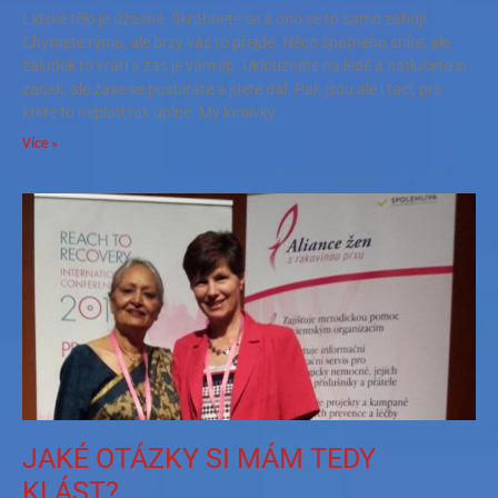
Lidské tělo je úžasné. Škrábnete se a ono se to samo zahojí.
Chytnete rýmu, ale brzy vás to přejde. Něco špatného sníte, ale
žaludek to vrátí a zas je vám líp. Uklouznete na ledě a natlučete si
zadek, ale zase se posbíráte a jdete dál. Pak jsou ale i tací, pro
které to neplatí tak úplně. My lomivky.
Více »
JAKÉ OTÁZKY SI MÁM TEDY
KLÁST?