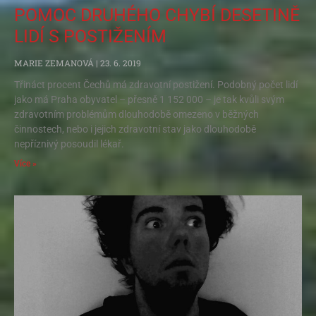
POMOC DRUHÉHO CHYBÍ DESETINĚ
LIDÍ S POSTIŽENÍM
MARIE ZEMANOVÁ
23. 6. 2019
Třináct procent Čechů má zdravotní postižení. Podobný počet lidí
jako má Praha obyvatel – přesně 1 152 000 – je tak kvůli svým
zdravotním problémům dlouhodobě omezeno v běžných
činnostech, nebo i jejich zdravotní stav jako dlouhodobě
nepříznivý posoudil lékař.
Více »