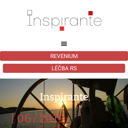
REVENIUM
LÉČBA RS
Inspirante
|
06 / 2019