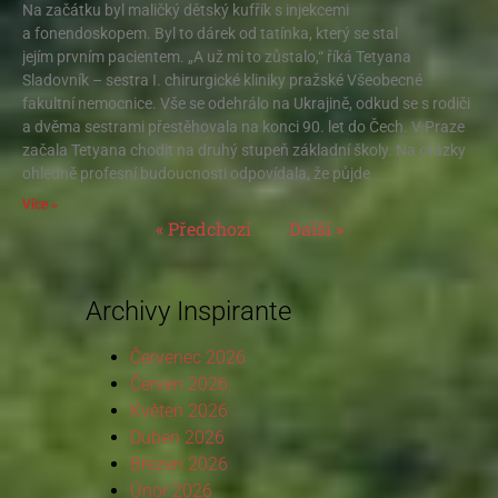
Na začátku byl maličký dětský kufřík s injekcemi
a fonendoskopem. Byl to dárek od tatínka, který se stal
jejím prvním pacientem. „A už mi to zůstalo,“ říká Tetyana
Sladovník – sestra I. chirurgické kliniky pražské Všeobecné
fakultní nemocnice. Vše se odehrálo na Ukrajině, odkud se s rodiči
a dvěma sestrami přestěhovala na konci 90. let do Čech. V Praze
začala Tetyana chodit na druhý stupeň základní školy. Na otázky
ohledně profesní budoucnosti odpovídala, že půjde
Více »
« Předchozí
Další »
Archivy Inspirante
Červenec 2026
Červen 2026
Květen 2026
Duben 2026
Březen 2026
Únor 2026