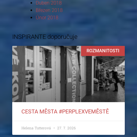
Duben 2018
Březen 2018
Únor 2018
INSPIRANTE doporučuje
ROZMANITOSTI
CESTA MĚSTA #PERPLEXVEMĚSTĚ
Helena Tutterová
27. 7. 2026