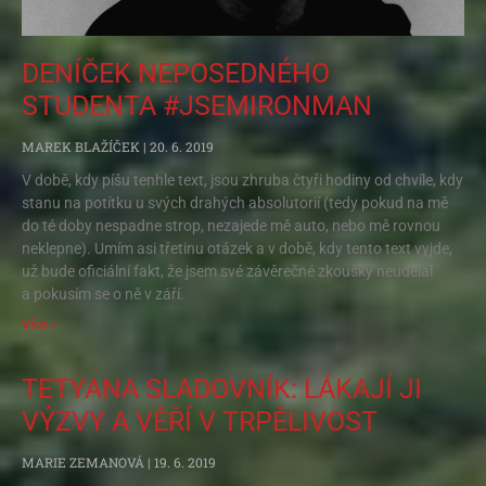
DENÍČEK NEPOSEDNÉHO
STUDENTA #JSEMIRONMAN
MAREK BLAŽÍČEK
20. 6. 2019
V době, kdy píšu tenhle text, jsou zhruba čtyři hodiny od chvíle, kdy
stanu na potítku u svých drahých absolutorií (tedy pokud na mě
do té doby nespadne strop, nezajede mě auto, nebo mě rovnou
neklepne). Umím asi třetinu otázek a v době, kdy tento text vyjde,
už bude oficiální fakt, že jsem své závěrečné zkoušky neudělal
a pokusím se o ně v září.
Více »
TETYANA SLADOVNÍK: LÁKAJÍ JI
VÝZVY A VĚŘÍ V TRPĚLIVOST
MARIE ZEMANOVÁ
19. 6. 2019