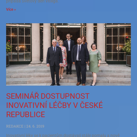
připadá Světový den vitiliga.
Více »
SEMINÁŘ DOSTUPNOST
INOVATIVNÍ LÉČBY V ČESKÉ
REPUBLICE
REDAKCE
24. 6. 2019
Inovativní léky se k pacientům dostávají stále pomalu a nově