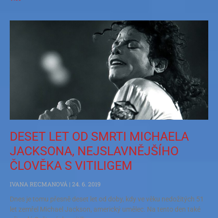
DESET LET OD SMRTI MICHAELA
JACKSONA, NEJSLAVNĚJŠÍHO
ČLOVĚKA S VITILIGEM
IVANA RECMANOVÁ
24. 6. 2019
Dnes je tomu přesně deset let od doby, kdy ve věku nedožitých 51
let zemřel Michael Jackson, americký umělec. Na tento den také