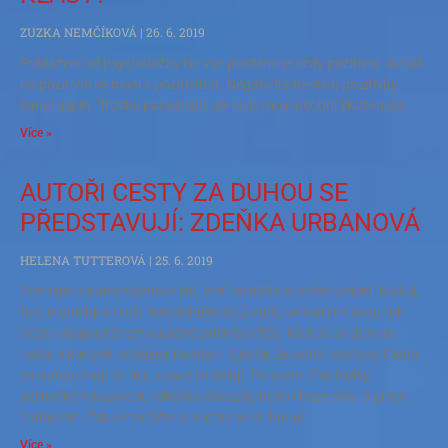
ZUZKA NEMČÍKOVÁ
26. 6. 2019
Pohlazení od psycholožky Ne vše pozitivní je vždy pozitivní. Avšak
na pozitivní se musí s pozitivitou. Negativita nemá u pozitivity
šanci uspět. Trošku paradoxní, ale to je moje osobní zkušenost.
Více »
AUTOŘI CESTY ZA DUHOU SE
PŘEDSTAVUJÍ: ZDEŇKA URBANOVÁ
HELENA TUTTEROVÁ
25. 6. 2019
Poznejte s námi zajímavé lidi, kteří se našli ve světě umění. Malují,
fotí, modelují a tvoří. Nahlédněte do životů, ve kterých svou roli
hraje i diagnóza roztroušené sklerózy (RS). Možná se dozvíte
i věci, o kterých se běžně nemluví. Zjistíte, že autoři výstavy Cesta
za duhou mají co říct, a také to dělají. Po svém. Pár řádky,
jedinečným jazykem, několika obrázky, nebo i beze slov. S grácií
i talentem. Tak se začtěte a nechte se strhnout.
Více »