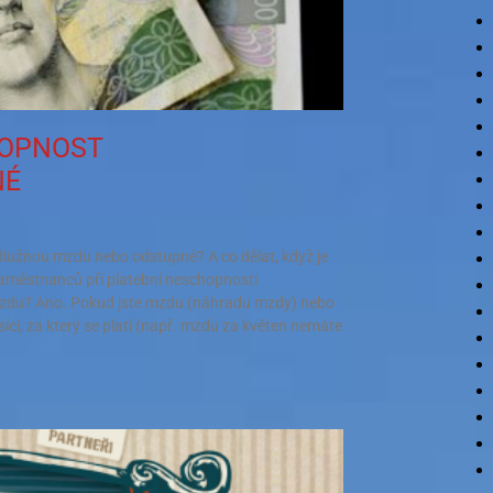
HOPNOST
NÉ
dlužnou mzdu nebo odstupné? A co dělat, když je
zaměstnanců při platební neschopnosti
 mzdu? Ano. Pokud jste mzdu (náhradu mzdy) nebo
íci, za který se platí (např. mzdu za květen nemáte