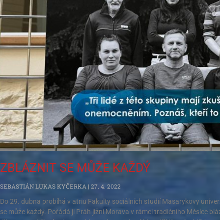
ZBLÁZNIT SE MŮŽE KAŽDÝ
SEBASTIÁN LUKAS KYČERKA
27. 4. 2022
Do 29. dubna probíhá v atriu Fakulty sociálních studií Masarykovy unive
se může každý. Pořádá ji Práh jižní Morava v rámci tradičního Měsíce blá