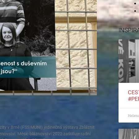
INSPIR
CES
#PE
Helen
rzity v Brně (FSS MUNI) jedinečná výstava Zbláznit
znovství. Měsíc bláznovství 2022 zaštiťuje radní