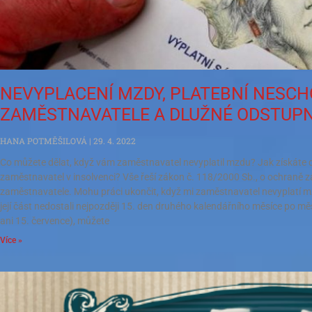
NEVYPLACENÍ MZDY, PLATEBNÍ NESC
ZAMĚSTNAVATELE A DLUŽNÉ ODSTUP
HANA POTMĚŠILOVÁ
29. 4. 2022
Co můžete dělat, když vám zaměstnavatel nevyplatil mzdu? Jak získáte 
zaměstnavatel v insolvenci? Vše řeší zákon č. 118/2000 Sb., o ochraně 
zaměstnavatele. Mohu práci ukončit, když mi zaměstnavatel nevyplatí
její část nedostali nejpozději 15. den druhého kalendářního měsíce po měs
ani 15. července), můžete
Více »