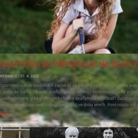
GOLFISTKA SE PŘIPRAVUJE NA DEAFL
REDAKCE
27. 4. 2022
Sportovní svátek neslyšících začne už za pár dní. Sportovci z celého svě
Caxias do Sul na 24. letní deaflympiádu. Mezi 23 neslyšícími Čechy je i 
Jaké talismany si ke golfovým holím na deaflympiádu přibalí? Zuzana poch
sluchu, sluchovou vadu jí diagnostikovali ve dvou letech. Poté nosila rok 
Více »