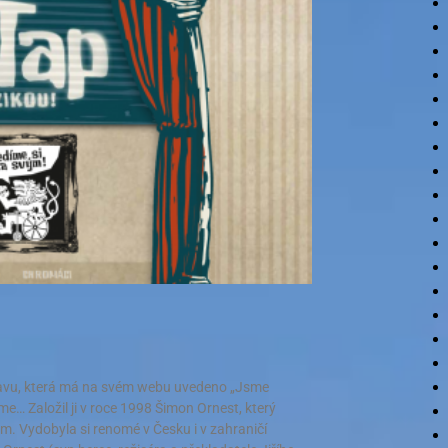
stavu, která má na svém webu uvedeno „Jsme
me… Založil ji v roce 1998 Šimon Ornest, který
m. Vydobyla si renomé v Česku i v zahraničí