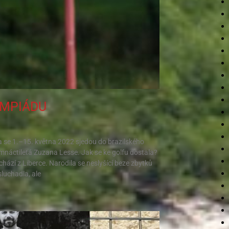
YMPIÁDU
ta se 1.–15. května 2022 sjedou do brazilského
osmnáctiletá Zuzana Lesse. Jak se ke golfu dostala?
ází z Liberce. Narodila se neslyšící beze zbytků
sluchadla, ale