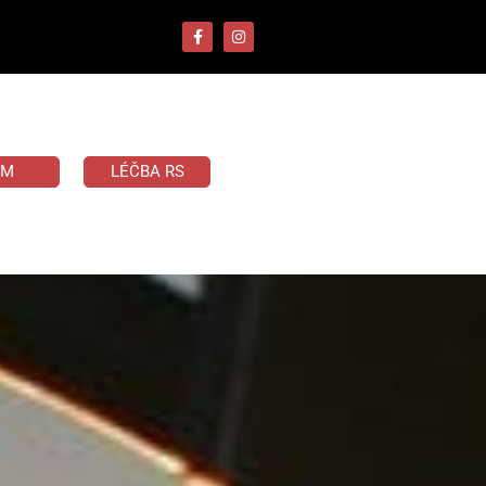
UM
LÉČBA RS