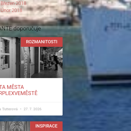
Březen 2018
Únor 2018
ANTE doporučuje
ROZMANITOSTI
TA MĚSTA
RPLEXVEMĚSTĚ
a Tutterová
27. 7. 2026
INSPIRACE