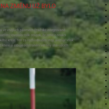
 NA ZMĚNU UŽ BYLO
na ve vnějších pásmech Pražské integrované
tření vyvolalo tolik otázek, že jsme o reakci
ho kraje. Ten za rozhodnutím stojí, avizuje však
eré si slibuje odstranění většiny stávajících