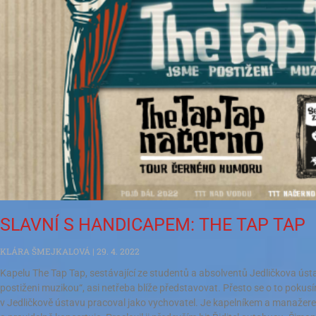
SLAVNÍ S HANDICAPEM: THE TAP TAP
KLÁRA ŠMEJKALOVÁ
29. 4. 2022
Kapelu The Tap Tap, sestávající ze studentů a absolventů Jedličkova ú
postiženi muzikou“, asi netřeba blíže představovat. Přesto se o to pokusí
v Jedličkově ústavu pracoval jako vychovatel. Je kapelníkem a manažere