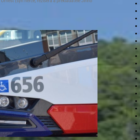
 Ornest (syn herce, režiséra a překladatele Jiřího