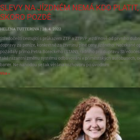
SLEVY NA JÍZDNÉM NEMÁ KDO PLATIT,
SKORO POZDĚ
HELENA TUTTEROVÁ
28. 4. 2022
Středočeští cestující s průkazem ZTP a ZTP/P jezdí nově od prvního dub
dopravy za peníze, konkrétně za čtvrtinu plné ceny jízdného. Nečekané opa
požádaly přímo Petra Boreckého (STAN), radního pro dopravu Středočeské
také razantní změnu systému odbavování v příměstských autobusech, od kt
bariér. Ne náhodou se tak většina rozhovoru po úvodním
Více »