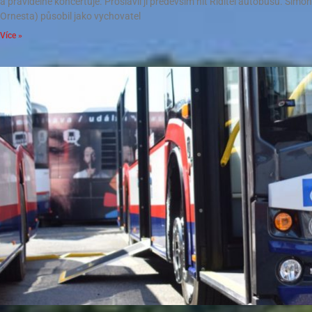
a pravidelně koncertuje. Proslavil ji především hit Řiditel autobusu. Šimon
Ornesta) působil jako vychovatel
Více »