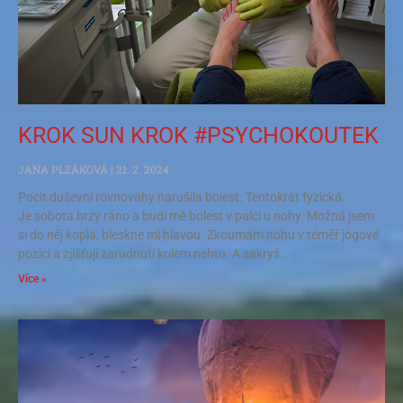
KROK SUN KROK #PSYCHOKOUTEK
JANA PLZÁKOVÁ
21. 2. 2024
Pocit duševní rovnováhy narušila bolest. Tentokrát fyzická.
Je sobota brzy ráno a budí mě bolest v palci u nohy. Možná jsem
si do něj kopla, bleskne mi hlavou. Zkoumám nohu v téměř jógové
pozici a zjišťuji zarudnutí kolem nehtu. A sakryš…
Více »