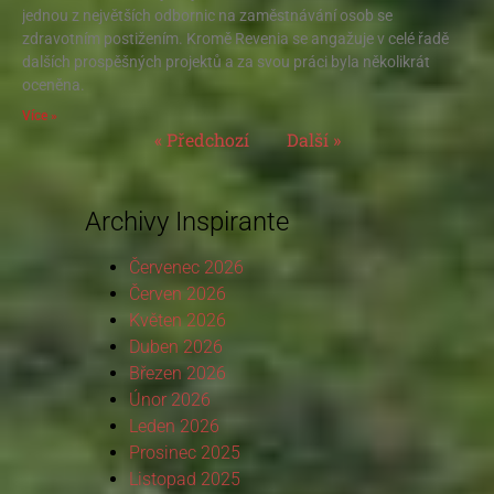
jednou z největších odbornic na zaměstnávání osob se
zdravotním postižením. Kromě Revenia se angažuje v celé řadě
dalších prospěšných projektů a za svou práci byla několikrát
oceněna.
Více »
« Předchozí
Další »
Archivy Inspirante
Červenec 2026
Červen 2026
Květen 2026
Duben 2026
Březen 2026
Únor 2026
Leden 2026
Prosinec 2025
Listopad 2025