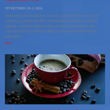
VÍT KETTNER
29. 2. 2024
Vědci ze Severokarolínské univerzity v Chapel Hill vyvinuli nové
zařízení pro dávkování léčiv, které dokáže bezdrátově přijímat
příkazy z chytrého telefonu nebo počítače, aby naplánovalo
a spustilo řízené uvolňování léků prostřednictvím jednotlivých
mikrojehel.
Více »