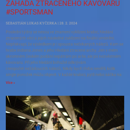
ZÁHADA ZTRACENÉHO KÁVOVARU
#SPORTSMAN
SEBASTIÁN LUKAS KYČERKA
28. 2. 2024
Poslední týdny se nesou ve znamení vyklízení krabic, hledání
ztracených věcí a jejich následné zaklízení na finální umístění.
Nepřekvapí, že výsledkem je i spousta nečekaných nálezů. Kam se
hrabe Indiana Jones a jeho Hledání ztracené archy. Jen v mém
skromném českém podání nepátrám po arše, ale po nezvěstném
kávovaru. Při jeho hledání bohužel odkrývám
i nespočet nežádoucích nálezů. Nikdy bych třeba nevěřil, kolik
single ponožek můžu objevit. V každé krabici, pytli nebo sáčku na
Více »