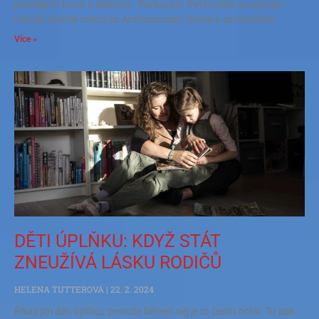
pravěkých lovců a sběračů. Parkování Parkoviště se nachází
několik desítek metrů za Anthroposem. Cesta k samotnému
Více »
DĚTI ÚPLŇKU: KDYŽ STÁT
ZNEUŽÍVÁ LÁSKU RODIČŮ
HELENA TUTTEROVÁ
22. 2. 2024
Říkají jim děti úplňku, protože během něj je to často horší. To pak