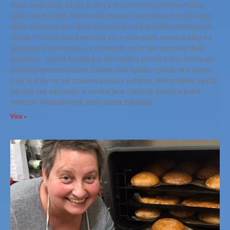
třeba nespí, křičí, dávají si rány a monotónními pohyby můžou
ublížit sobě i okolí. Právě kvůli chování náročnému na péči se jen
těžko dostávají od rodiny, nezapadají totiž do běžně dostupných
služeb. Protože na ně není čas ani v ordinacích, berou prášky na
diagnózy, které nemají, a v objemech, co jim jen spouštějí další
problémy… Spolek Naděje pro děti úplňku pomáhá toto nastavení
měnit už sedmým rokem. Filmem Děti úplňku vzbudil vlnu zájmu
o do té doby ne tak známou podobu autismu, jeho projekty využijí
jak laici, tak odborníci. A ceněné jsou i aktivity, články a kniha
manželů Třešňákových, kteří spolek zakládali.
Více »