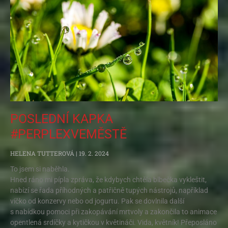
POSLEDNÍ KAPKA
#PERPLEXVEMĚSTĚ
HELENA TUTTEROVÁ
19. 2. 2024
To jsem si naběhla.
Hned ráno mi pípla zpráva, že kdybych chtěla blbečka vykleštit,
nabízí se řada příhodných a patřičně tupých nástrojů, například
víčko od konzervy nebo od jogurtu. Pak se dovlnila další
s nabídkou pomoci při zakopávání mrtvoly a zakončila to animace
opentlená srdíčky a kytičkou v květináči. Vida, květník! Přeposláno