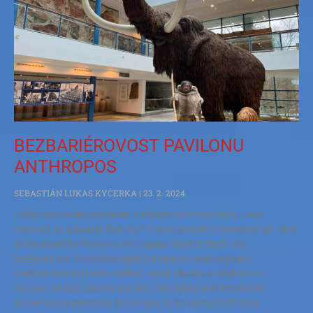
BEZBARIÉROVOST PAVILONU
ANTHROPOS
SEBASTIÁN LUKAS KYČERKA
23. 2. 2024
Lákají vás toulky pravěkem a milujete ilustrace knihy Lovci
mamutů od Eduarda Štorcha? V tom případě si nenechte ujít výlet
do brněnského Pavilonu Anthropos, který je téměř celý
bezbariérový. V objektu najdete propracované expozice
o nejstarších dějinách osídlení, vývoji člověka a nádhernou
výstavu obrazů Zdeňka Buriana. Nechybějí ani interaktivní
prezentace a působivá dioramata, která vám přiblíží život