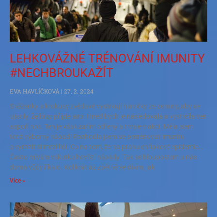
LEHKOVÁŽNÉ TRÉNOVÁNÍ IMUNITY
#NECHBROUKAŽÍT
EVA HAVLÍČKOVÁ
27. 2. 2024
Sněženky a krokusy zvědavě vystrkují hlavičky ze zeminy, aby se
ujistily, že brzy přijde jaro. Hned bych je následovala a vystrčila ven
aspoň nos. Ten je však zatím odřený a trvale v akci. Měla jsem
totiž výborný nápad! Rozhodla jsem se potrénovat imunitu
a vyrazit si mezi lidi. Co na tom, že na prahu chřipkové epidemie…
Často mívám vskutku hovězí nápady. Tak se hloupostem u nás
doma vždy říkalo. Kolikrát až zpětně se divím, jak
Více »