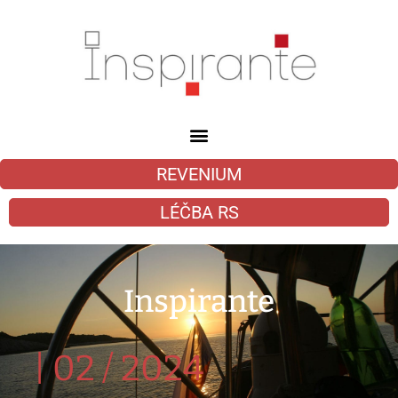
REVENIUM
LÉČBA RS
Inspirante
|
02 / 2024