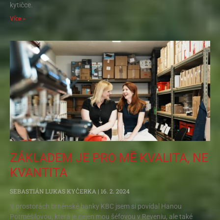
kytičce.
Více »
ZÁKLADEM JE PRO MĚ KVALITA, NE
KVANTITA
SEBASTIÁN LUKAS KYČERKA
16. 2. 2024
V prostorách brněnské banky KBC jsem si povídal Hanou
Potměšilovou, která je nejen mou šéfovou v Reveniu, ale také