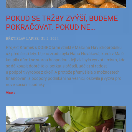
POKUD SE TRŽBY ZVÝŠÍ, BUDEME
POKRAČOVAT. POKUD NE…
BŘETISLAV LAPISZ
21. 2. 2024
Projekt Krámek s DOBROtami vznikl v Malči na Havlíčkobrodsku
už před šesti lety. U jeho zrodu byla Hana Nováková, která v Malči
koupila dům i se starou hospodou. Její vizí bylo vytvořit místo, kde
se dá koupit dobré jídlo, potkat s přáteli, udělat si radost
a podpořit výrobce z okolí. A protože přemýšlela o možnostech
financování a podpory podnikání na vesnici, oslovila ji výzva pro
nové sociální podniky.
Více »