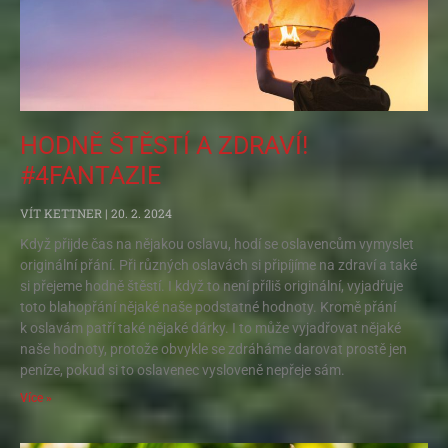
HODNĚ ŠTĚSTÍ A ZDRAVÍ!
#4FANTAZIE
VÍT KETTNER
20. 2. 2024
Když přijde čas na nějakou oslavu, hodí se oslavencům vymyslet
originální přání. Při různých oslavách si připíjíme na zdraví a také
si přejeme hodně štěstí. I když to není příliš originální, vyjadřuje
toto blahopřání nějaké naše podstatné hodnoty. Kromě přání
k oslavám patří také nějaké dárky. I to může vyjadřovat nějaké
naše hodnoty, protože obvykle se zdráháme darovat prostě jen
peníze, pokud si to oslavenec vysloveně nepřeje sám.
Více »