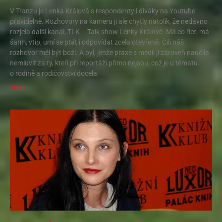
V Tranzu je Lenka Králová s respondenty i diváky na Youtube
pravidelně. Rozhovory na kameru ji ale chytly natolik, že nedávno
rozjela další kanál, TLK – Talk show Lenky Králové. Má co říct, má
šarm, vtip, umí se ptát i odpovídat zcela otevřeně. Čili náš
rozhovor měl být boží. A byl, jenže praxe s médii ji zároveň naučila
nemluvit za ty, kteří při reportáži přímo nejsou, což je u tématu
o rodině a rodičovství docela
Více »