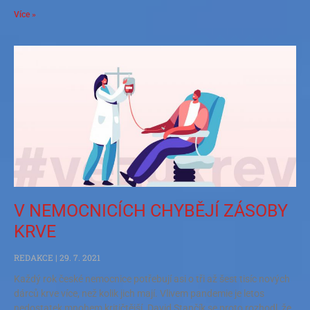
Více »
V NEMOCNICÍCH CHYBĚJÍ ZÁSOBY
KRVE
REDAKCE
29. 7. 2021
Každý rok české nemocnice potřebují asi o tři až šest tisíc nových
dárců krve více, než kolik jich mají. Vlivem pandemie je letos
nedostatek mnohem kritičtější. David Stančík se proto rozhodl, že