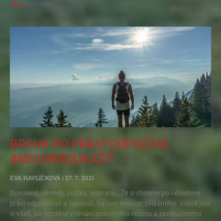
Více »
BROUK PO PRÁCI ODPOČÍVÁ
#NECHBROUKAŽÍT
EVA HAVLÍČKOVÁ
27. 7. 2021
Dovolené, víkendy, svátky, relaxace… Že si chceme po odvedené
práci odpočinout a vypnout, na tom není nic zvláštního. Všimli jste
si však, jak rozdílné vnímání pracovního režimu a zaslouženého