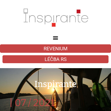
REVENIUM
LÉČBA RS
Inspirante
|
07 / 2021