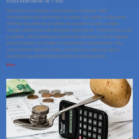
ZUZKA NEMČÍKOVÁ
30. 7. 2021
Náš život je o vztazích, o komunikaci s druhými. Také
o komunikaci nás samotných se sebou, též o práci a odpočinku.
Všechny tyto faktory se učíme od narození rozvíjet. A nejen
rozvíjet, můžeme je také láskyplně opečovávat. Protože je to v náš
prospěch. Jenže jakmile prožíváme dlouhodobý stres či nějakou
životní nesnáz, na rozvíjení a opečovávání zapomínáme. Píšu
v první osobě čísla množného, protože se to týká nás všech.
Dovolím si tak dnešní článek směřovat k doporučení,
Více »