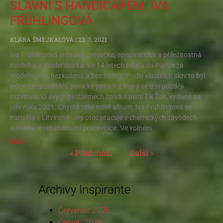
SLAVNÍ S HANDICAPEM: IVA
FRÜHLINGOVÁ
KLÁRA ŠMEJKALOVÁ
23. 7. 2021
Iva Frühlingová je česká zpěvačka, spisovatelka a příležitostná
modelka a moderátorka. Ve 14 letech odjela do Paříže za
modelingem, nezkušená a bez rodiny. Podle vlastních slov to byl
jeden ze spouštěčů panické poruchy, která se u ní později
rozvinula. O svých problémech zpívá v písni Tik Ťak, vydané na
jaře roku 2021. Chystá také nové album. Iva Frühlingová se
narodila v Litvínově. Její otec pracuje v chemických závodech
a matka je rehabilitační pracovnice. Ve volném
Více »
« Předchozí
Další »
Archivy Inspirante
Červenec 2026
Červen 2026