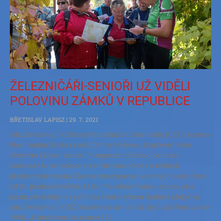
ŽELEZNIČÁŘI-SENIOŘI UŽ VIDĚLI
POLOVINU ZÁMKŮ V REPUBLICE
BŘETISLAV LAPISZ
29. 7. 2021
Sdružení seniorů Odborového sdružení železničářů (OSŽ) Ostrava-
hlavní nádraží bylo za rok 2019 vyhlášeno v krajském městě
vítězným Klubem seniorů. V reprezentačních prostorách
ostravské Nové radnice prestižní cenu přebírala tehdejší
předsedkyně Helena Čiklová, která pracovala ve výboru sdružení
24 let, předsedkyní byla 18 let. Po volbách letos v červnu ji na
postu předsedkyně vystřídala členka výboru Radmila Majolová.
Sdružení seniorů OSŽ Ostrava-hlavní nádraží bylo založeno v roce
1990. „K dnešnímu dni máme 193