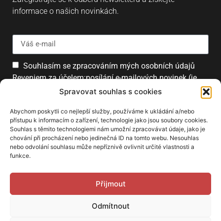
informace o našich novinkách.
Souhlasím se zpracováním mých osobních údajů
Reveniem za účelem:posílání e-mailových novinek (je
možné se kdykoliv odhlásit).
Spravovat souhlas s cookies
Přihlásit
Abychom poskytli co nejlepší služby, používáme k ukládání a/nebo
přístupu k informacím o zařízení, technologie jako jsou soubory cookies.
Souhlas s těmito technologiemi nám umožní zpracovávat údaje, jako je
chování při procházení nebo jedinečná ID na tomto webu. Nesouhlas
PARTNEŘI
nebo odvolání souhlasu může nepříznivě ovlivnit určité vlastnosti a
funkce.
Přijmout
Odmítnout