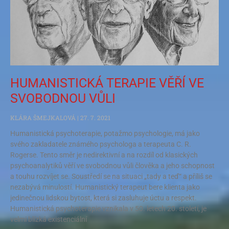
HUMANISTICKÁ TERAPIE VĚŘÍ VE
SVOBODNOU VŮLI
KLÁRA ŠMEJKALOVÁ
27. 7. 2021
Humanistická psychoterapie, potažmo psychologie, má jako
svého zakladatele známého psychologa a terapeuta C. R.
Rogerse. Tento směr je nedirektivní a na rozdíl od klasických
psychoanalytiků věří ve svobodnou vůli člověka a jeho schopnost
a touhu rozvíjet se. Soustředí se na situaci „tady a teď“ a příliš se
nezabývá minulostí. Humanistický terapeut bere klienta jako
jedinečnou lidskou bytost, která si zasluhuje úctu a respekt.
Humanistická psychoterapie vznikala v 50. letech 20. století, je
velmi blízká existenciální