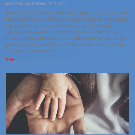
MARTINA SLANINOVÁ
28. 7. 2021
Mám malý boty, ale práva mám úplně stejně velký jako ty,tak na to
taky myslet začni.Co máš černý na bílým, není až tak černobílý,pro
tebe je to kolo, pro mě pomůcka kompenzační. Jsem řiditel
tohohle autobusu,odvolávej se třeba k Bohu.Jsi řiditel tohohle
autobusu,příště mi vezmeš bílou hůl nebo dřevěnou nohu. Možná
jste poznali text písně Řiditel autobusu hudební skupiny The Tap
Tap, jejíhož autora Xindla X
Více »