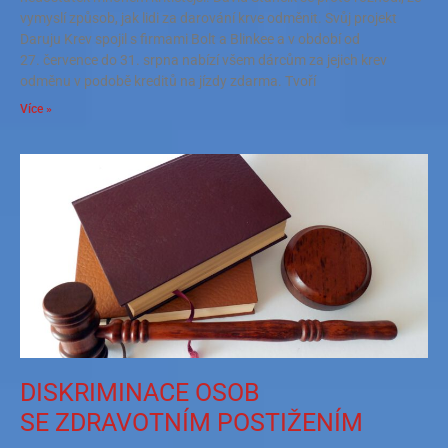
vymyslí způsob, jak lidi za darování krve odměnit. Svůj projekt
Daruju Krev spojil s firmami Bolt a Blinkee a v období od
27. července do 31. srpna nabízí všem dárcům za jejich krev
odměnu v podobě kreditů na jízdy zdarma. Tvoří
Více »
DISKRIMINACE OSOB
SE ZDRAVOTNÍM POSTIŽENÍM