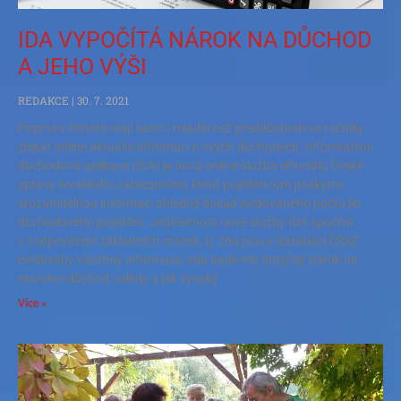
IDA VYPOČÍTÁ NÁROK NA DŮCHOD
A JEHO VÝŠI
REDAKCE
30. 7. 2021
Poprvé v historii mají šanci i mladší než předdůchodové ročníky
získat online aktuální informaci o svých důchodech. Informativní
důchodová aplikace (IDA) je nová online služba ePortálu České
správy sociálního zabezpečení, která pojištěncům poskytne
srozumitelnou informaci ohledně dosud evidovaného počtu let
důchodového pojištění. Jedinečnost nové služby IDA spočívá
v zodpovězení základních otázek, tj. zda jsou v databázi ČSSZ
evidovány všechny informace, zda bude mít dotyčný nárok na
starobní důchod, odkdy a jak vysoký
Více »