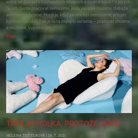
volna se dostaví v rozmanitých situacích a podmínkách? V jistých
fázích života pracovat nemusíme, jindy naopak musíme, třebaže
ani moc nechceme. Horší je, když aktivní být nemůžeme, přitom
bychom tak rádi! Pak je tu ta nejlepší varianta – pracovat chceme
a můžeme. Vzpomínám
Více »
TÁTA JE HOLKA, PROTOŽE CHCE
HELENA TUTTEROVÁ
26. 7. 2021