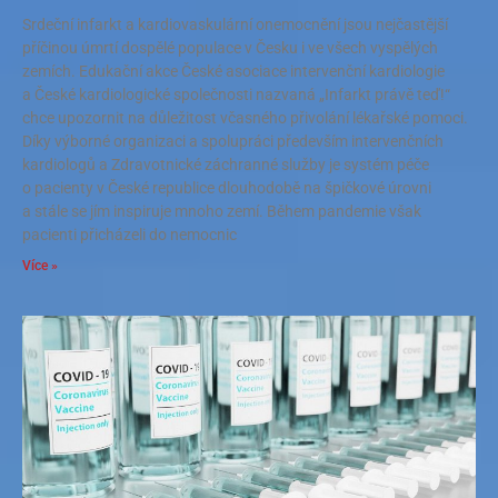
Srdeční infarkt a kardiovaskulární onemocnění jsou nejčastější
příčinou úmrtí dospělé populace v Česku i ve všech vyspělých
zemích. Edukační akce České asociace intervenční kardiologie
a České kardiologické společnosti nazvaná „Infarkt právě teď!“
chce upozornit na důležitost včasného přivolání lékařské pomoci.
Díky výborné organizaci a spolupráci především intervenčních
kardiologů a Zdravotnické záchranné služby je systém péče
o pacienty v České republice dlouhodobě na špičkové úrovni
a stále se jím inspiruje mnoho zemí. Během pandemie však
pacienti přicházeli do nemocnic
Více »