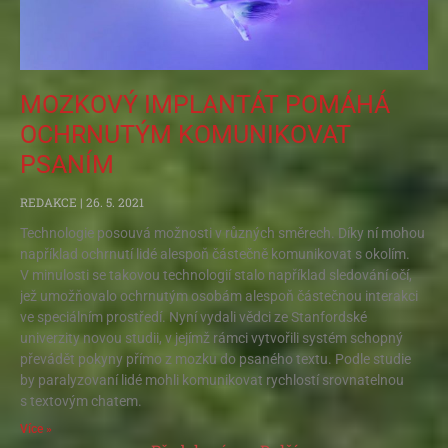
MOZKOVÝ IMPLANTÁT POMÁHÁ
OCHRNUTÝM KOMUNIKOVAT
PSANÍM
REDAKCE
26. 5. 2021
Technologie posouvá možnosti v různých směrech. Díky ní mohou
například ochrnutí lidé alespoň částečně komunikovat s okolím.
V minulosti se takovou technologií stalo například sledování očí,
jež umožňovalo ochrnutým osobám alespoň částečnou interakci
ve speciálním prostředí. Nyní vydali vědci ze Stanfordské
univerzity novou studii, v jejímž rámci vytvořili systém schopný
převádět pokyny přímo z mozku do psaného textu. Podle studie
by paralyzovaní lidé mohli komunikovat rychlostí srovnatelnou
s textovým chatem.
Více »