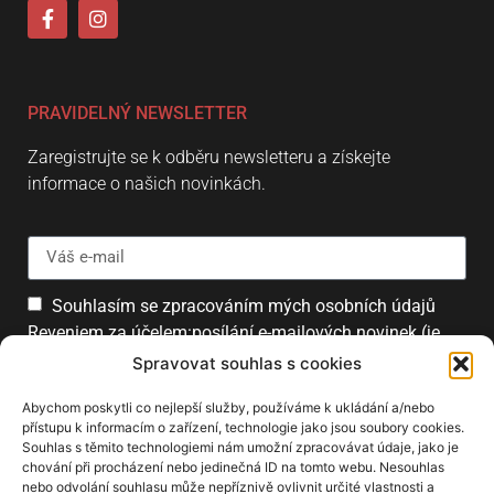
PRAVIDELNÝ NEWSLETTER
Zaregistrujte se k odběru newsletteru a získejte
informace o našich novinkách.
Souhlasím se zpracováním mých osobních údajů
Reveniem za účelem:posílání e-mailových novinek (je
možné se kdykoliv odhlásit).
Spravovat souhlas s cookies
Přihlásit
Abychom poskytli co nejlepší služby, používáme k ukládání a/nebo
přístupu k informacím o zařízení, technologie jako jsou soubory cookies.
Souhlas s těmito technologiemi nám umožní zpracovávat údaje, jako je
chování při procházení nebo jedinečná ID na tomto webu. Nesouhlas
PARTNEŘI
nebo odvolání souhlasu může nepříznivě ovlivnit určité vlastnosti a