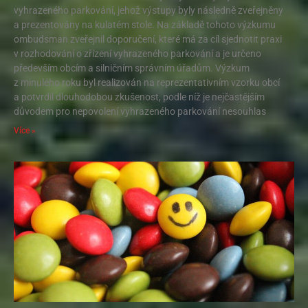
vyhrazeného parkování, jehož výstupy byly následně zveřejněny
a prezentovány na kulatém stole. Na základě tohoto výzkumu
ombudsman zveřejnil doporučení, které má za cíl sjednotit praxi
v rozhodování o zřízení vyhrazeného parkování a je určeno
především obcím a silničním správním úřadům. Výzkum
z minulého roku byl realizován na reprezentativním vzorku obcí
a potvrdil dlouhodobou zkušenost, podle níž je nejčastějším
důvodem pro nepovolení vyhrazeného parkování nesouhlas
Více »