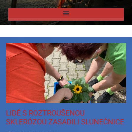
LIDÉ S ROZTROUŠENOU
SKLERÓZOU ZASADILI SLUNEČNICE