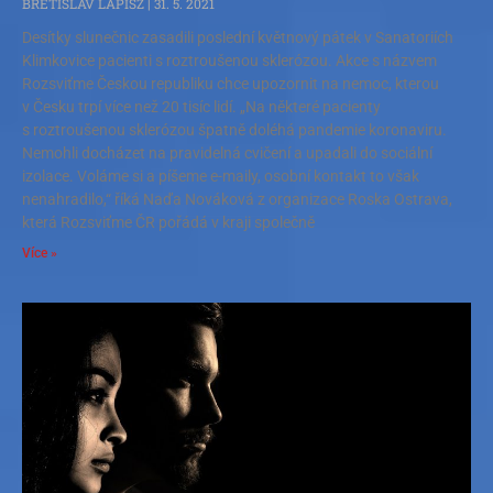
BŘETISLAV LAPISZ
31. 5. 2021
Desítky slunečnic zasadili poslední květnový pátek v Sanatoriích
Klimkovice pacienti s roztroušenou sklerózou. Akce s názvem
Rozsviťme Českou republiku chce upozornit na nemoc, kterou
v Česku trpí více než 20 tisíc lidí. „Na některé pacienty
s roztroušenou sklerózou špatně doléhá pandemie koronaviru.
Nemohli docházet na pravidelná cvičení a upadali do sociální
izolace. Voláme si a píšeme e-maily, osobní kontakt to však
nenahradilo,“ říká Naďa Nováková z organizace Roska Ostrava,
která Rozsviťme ČR pořádá v kraji společně
Více »