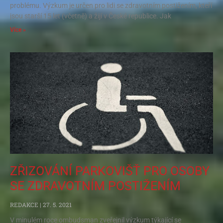
problému. Výzkum je určen pro lidi se zdravotním postižením, kteří
jsou starší 15 let (včetně) a žijí v České republice. Jak
Více »
ZŘIZOVÁNÍ PARKOVIŠŤ PRO OSOBY
SE ZDRAVOTNÍM POSTIŽENÍM
REDAKCE
27. 5. 2021
V minulém roce ombudsman zveřejnil výzkum týkající se