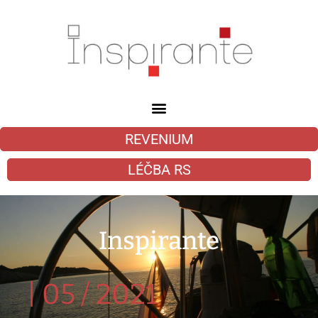
REVENIUM
LÉČBA RS
Inspirante
|
05 / 2021