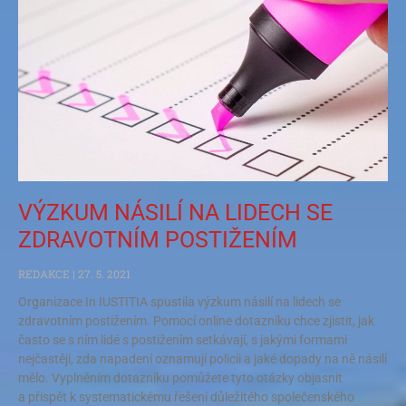
VÝZKUM NÁSILÍ NA LIDECH SE
ZDRAVOTNÍM POSTIŽENÍM
REDAKCE
27. 5. 2021
Organizace In IUSTITIA spustila výzkum násilí na lidech se
zdravotním postižením. Pomocí online dotazníku chce zjistit, jak
často se s ním lidé s postižením setkávají, s jakými formami
nejčastěji, zda napadení oznamují policii a jaké dopady na ně násilí
mělo. Vyplněním dotazníku pomůžete tyto otázky objasnit
a přispět k systematickému řešení důležitého společenského