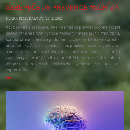
SEBEPÉČE JE PREVENCE #SCHÍZA
KLÁRA ŠMEJKALOVÁ
26. 5. 2021
Když se řekne sebepéče, většině z nás se pravděpodobně vybaví
péče o sebe na úrovni fyzické: základní návyky jako čištění zubů,
sprcha, stříhání nehtů a podobně. Tyto úkony bereme naprosto
automaticky. A jelikož většina z nás prošla úspěšnou výchovou
a socializací v raném dětství, vůbec nad tím nepřemýšlíme. Je to
zvyk, který z nás dělá civilizované lidi. Sebepéče je však mnohem
víc než to. Starost o sebe má i složku psychickou. A na tu často
zapomínáme.
Více »