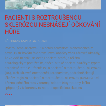
PACIENTI S ROZTROUŠENOU
SKLERÓZOU NESNÁŠEJÍ OČKOVÁNÍ
HŮŘE
BŘETISLAV LAPISZ
27. 5. 2021
Roztroušená skleróza (RS) není v souvislosti s onemocněním
covid-19 rizikovým faktorem. První analýzy však zároveň ukázaly,
že ve vyšším riziku se ocitají pacienti starší, s těžším
neurologickým postižením, obézní a také pacienti s určitým typem
chronické terapie. Přesně 1918 pacientů s roztroušenou sklerózou
(RS), kteří zároveň onemocněli koronavirem, podrobně sledují
lékaři v Registru pacientů s roztroušenou sklerózou (ReMuS). Od
března loňského roku zkoumají odborníci symptomy, léčbu
i případný vliv koronaviru na tuto specifickou skupinu
Více »