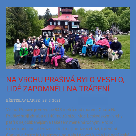
NA VRCHU PRAŠIVÁ BYLO VESELO,
LIDÉ ZAPOMNĚLI NA TRÁPENÍ
BŘETISLAV LAPISZ
28. 5. 2021
Vrchol Prašivé je ve výšce 843 metrů nad mořem. Chata Na
Prašivé stojí zhruba o 140 metrů níže. Mezi beskydskými vrchy
patří k nejoblíbenějším a také těm méně náročným. Pro lidi
s roztroušenou sklerózou, kteří mají potíže s chůzí, trpí větší
únavou a často je už nemoc upoutala i na vozík, to však není lehká