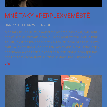
MNĚ TAKY #PERPLEXVEMĚSTĚ
HELENA TUTTEROVÁ
31. 5. 2021
Mně taky někdo ublížil, zkoušel mě přeprat, osahávat, svlíknout
a taky jsem se milovala nebo tak něco proti své vůli. Pokud můžu
soudit, takhle to má hodně dívek a žen, ale nemluví o tom. S kým
totiž? A jak přesně? Proč nám ten, kdo to viděl a byl u toho, nějak
nepomohl? A kde začíná a končí naše holčičí vina nebo spíš náš
podíl na tom všem? Když se řekne sexuální násilí, mnoho lidí
Více »