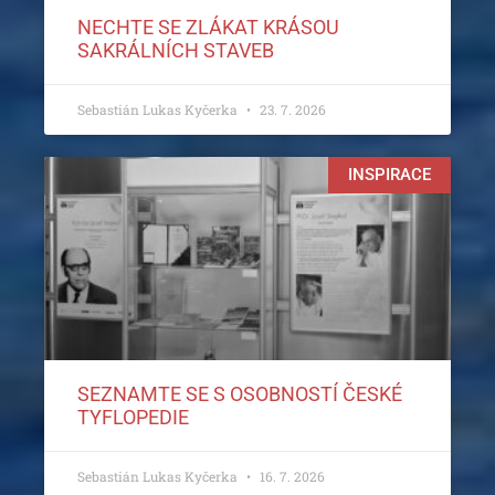
NECHTE SE ZLÁKAT KRÁSOU
SAKRÁLNÍCH STAVEB
Sebastián Lukas Kyčerka
23. 7. 2026
INSPIRACE
SEZNAMTE SE S OSOBNOSTÍ ČESKÉ
TYFLOPEDIE
Sebastián Lukas Kyčerka
16. 7. 2026