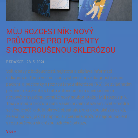
MŮJ ROZCESTNÍK: NOVÝ
PRŮVODCE PRO PACIENTY
S ROZTROUŠENOU SKLERÓZOU
REDAKCE
28. 5. 2021
Šok, obavy z budoucnosti, nejistota a záplava informací
o diagnóze. Tomu všemu jsou vystaveni nově diagnostikovaní
pacienti a pacientky s roztroušenou sklerózou (RS). Se zvládnutím
prvního roku života s tímto autoimunitním onemocněním
nervového systému pomůže nový soubor brožur Můj rozcestník.
Tmavě modrá brožura patří vašim prvním otázkám, světle modrá
se věnuje péči o duši, okrová obsahuje praktickou ukázku cviků,
zelená napoví, jak žít naplno, a v červené brožuře najdou pacienti
s roztroušenou sklerózou užitečné odkazy.
Více »