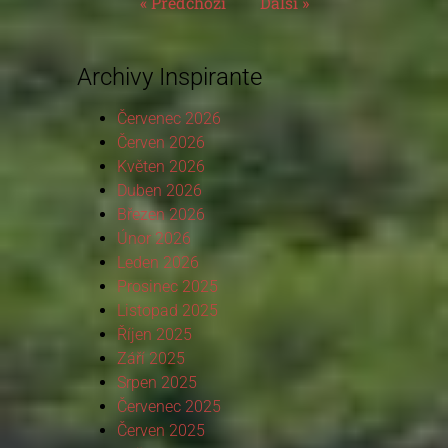
« Předchozí
Další »
Archivy Inspirante
Červenec 2026
Červen 2026
Květen 2026
Duben 2026
Březen 2026
Únor 2026
Leden 2026
Prosinec 2025
Listopad 2025
Říjen 2025
Září 2025
Srpen 2025
Červenec 2025
Červen 2025