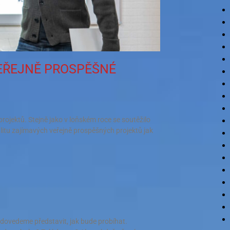
VEŘEJNĚ PROSPĚŠNÉ
rojektů. Stejně jako v loňském roce se soutěžilo
litu zajímavých veřejně prospěšných projektů jak
edovedeme představit, jak bude probíhat.