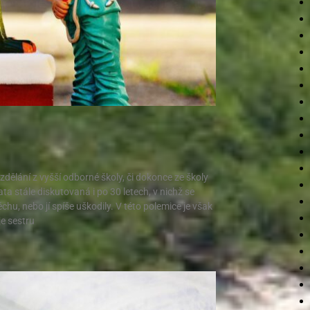
zdělání z vyšší odborné školy, či dokonce ze školy
ta stále diskutovaná i po 30 letech, v nichž se
hu, nebo jí spíše uškodily. V této polemice je však
je sestru