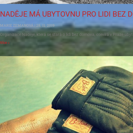
NADĚJE MÁ UBYTOVNU PRO LIDI BEZ
MARIE ZEMANOVÁ
28. 11. 2019
Organizace Naděje, která se stará o lidi bez domova, otevírá v Praze uby
Více »