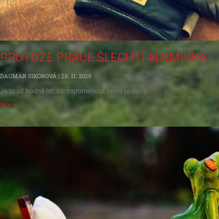
PROTOŽE PRÁCE ŠLECHTÍ #LOMIVKA
DAGMAR SIKOROVÁ
28. 11. 2019
Je to už hodně let, ale zapomenout se na to nedá.
Více »