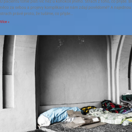
U pacientů tohle platí víc než u kohokoli jiného. Strach z toho, co přijde
něco za sebou a projevy komplikací se nám zdají povědomé? A najedno
strach právě proto, že tušíme, co přijde…
Více »