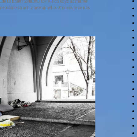
. Bude to bolet? Zvládnu to? Ale co když už máme
u nemáme strach z neznámého. Zmocňuje se nás