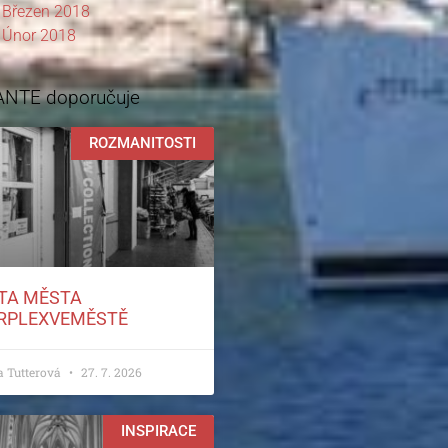
Březen 2018
Únor 2018
ANTE doporučuje
ROZMANITOSTI
TA MĚSTA
RPLEXVEMĚSTĚ
a Tutterová
27. 7. 2026
INSPIRACE