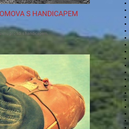
 DOMOVA S HANDICAPEM
tovnu pro lidi s handicapem.