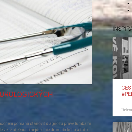
INSPIR
CES
EUROLOGICKÝCH
#PE
Helen
mocnění pomáhá stanovit diagnózu právě lumbální
e ve skutečnosti nejde o nic dramatického a tato