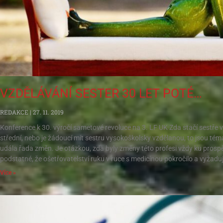
VZDĚLÁVÁNÍ SESTER 30 LET POTÉ…
REDAKCE
27. 11. 2019
Konference k 30. výročí sametové revoluce na 3. LF UK Zda stačí sestře v
střední, nebo je žádoucí mít sestru vysokoškolsky vzdělanou, to jsou téma
udála řada změn. Je otázkou, zda byly změny této profesi vždy ku prospěc
podstatné, že ošetřovatelství ruku v ruce s medicínou pokročilo a vyžadu
Více »