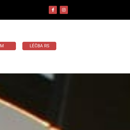
UM
LÉČBA RS