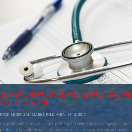
LUMBÁLNÍ PUNKCE V DIAGNOSTICE N
ONEMOCNĚNÍ
PROF. MUDR. JAN MAREŠ, PH.D., MBA
27. 11. 2019
Co je lumbální punkce a v čem pomáhá? U celé řady neurologických one
punkce. V povědomí pacientů nemá toto vyšetření příliš dobrou pověst, al