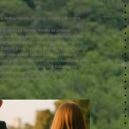
 a vycházel jsem přitom ze zážitků z dovolené,
ly prakticky k ničemu. Polsko se změnilo
ská země, která nás v mnoha ohledech předběhla.
 nejmarkantnější je z mého pohledu kvalita silnic
 Ostravy trvala bezmála dvanáct hodin a trmáceli
ční cestu zvládli za šest hodin. Vysvětlení je
a bez poplatku. Ubytování jsme si objednávali přes
tmány. Projeli jsme Polsko až k Baltu křížem
níky, pracovníky turistických center, ale
ít nějakou významnou památku.