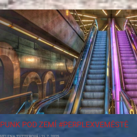
PUNK POD ZEMÍ #PERPLEXVEMĚSTĚ
HELENA TUTTEROVÁ
21. 7. 2025