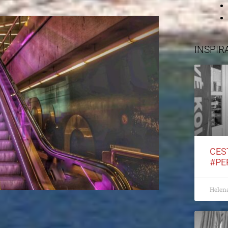
INSPIR
CES
#PE
Helen