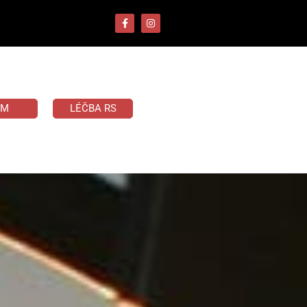
UM
LÉČBA RS