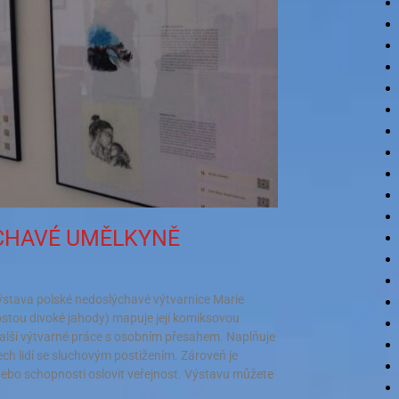
ÝCHAVÉ UMĚLKYNĚ
výstava polské nedoslýchavé výtvarnice Marie
stou divoké jahody) mapuje její komiksovou
 a další výtvarné práce s osobním přesahem. Naplňuje
ch lidí se sluchovým postižením. Zároveň je
ebo schopnosti oslovit veřejnost. Výstavu můžete