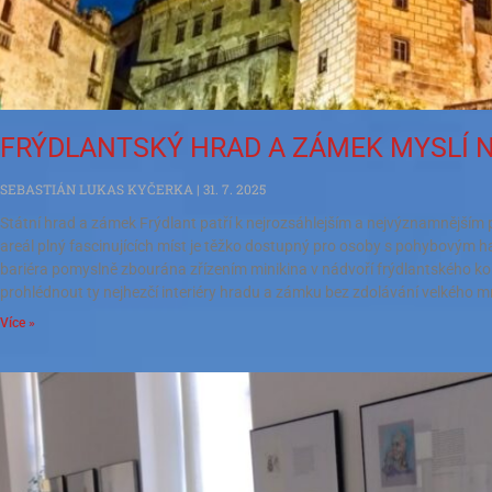
FRÝDLANTSKÝ HRAD A ZÁMEK MYSLÍ N
SEBASTIÁN LUKAS KYČERKA
31. 7. 2025
Státní hrad a zámek Frýdlant patří k nejrozsáhlejším a nejvýznamnější
areál plný fascinujících míst je těžko dostupný pro osoby s pohybovým 
bariéra pomyslně zbourána zřízením minikina v nádvoří frýdlantského ko
prohlédnout ty nejhezčí interiéry hradu a zámku bez zdolávání velkého 
Více »