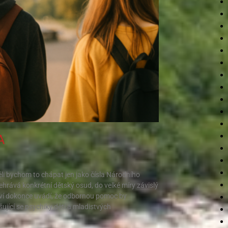
A
ěli bychom to chápat jen jako čísla Národního
hrává konkrétní dětský osud, do velké míry závislý
ví dokonce uvádí, že odbornou pomoc by
ující se psychiky dětí a mladistvých