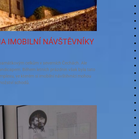
A IMOBILNÍ NÁVŠTĚVNÍKY
m památkovým celkům v severních Čechách. Ale
handicapem. Během letních prázdnin však byla tato
mplexu, ve kterém si imobilní návštěvníci mohou
množství schodů.