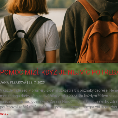
POMOC MIZÍ, KDYŽ JE NEJVÍC POTŘEB
JANA PLZÁKOVÁ
22. 7. 2025
V každé třídě sedí v průměru 6 dětí s úzkostí a 8 s příznaky deprese. Nem
monitoringu duševního zdraví žáků z roku 2023. Za každým číslem se ode
na rozhodnutí nás, dospělých. Zpráva Národního ústavu duševního zdra
potřeboval každý třetí deváťák. Agrese na vzestupu Negativní trend zhorš
Více »