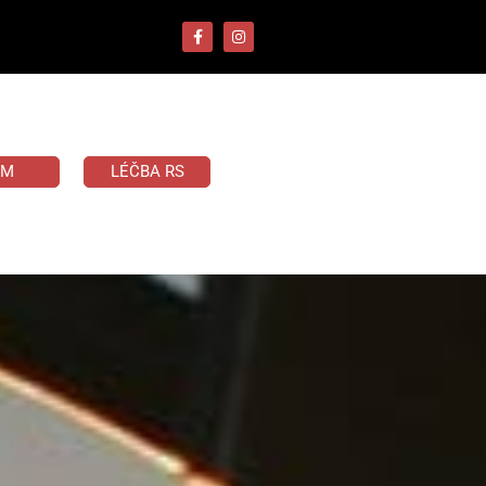
UM
LÉČBA RS