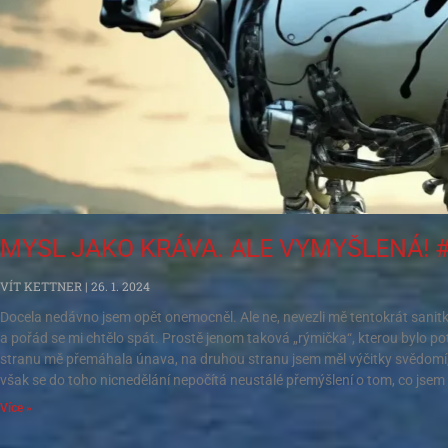
MYSL JAKO KRÁVA. ALE VYMYŠLENÁ! 
VÍT KETTNER
26. 1. 2024
Docela nedávno jsem opět onemocněl. Ale ne, nevezli mě tentokrát sanitk
a pořád se mi chtělo spát. Prostě jenom taková „rýmička“, kterou bylo pot
stranu mě přemáhala únava, na druhou stranu jsem měl výčitky svědomí,
však se do toho nicnedělání nepočítá neustálé přemýšlení o tom, co jsem
Více »