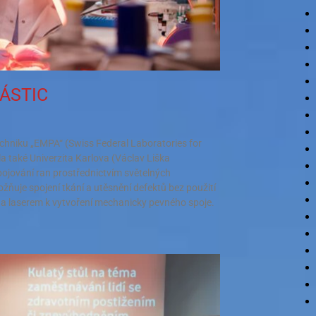
ÁSTIC
echniku „EMPA“ (Swiss Federal Laboratories for
a také Univerzita Karlova (Václav Liška
pojování ran prostřednictvím světelných
žňuje spojení tkání a utěsnění defektů bez použití
vána laserem k vytvoření mechanicky pevného spoje.