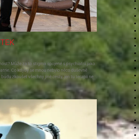
UTEK
žnost? Může za to stigma spojené s psychiatrií jako
atrie. Co kdyby se mnou nebylo něco duševně
 budu zkoušet všechny jiné cesty, jen tu terapii ne.