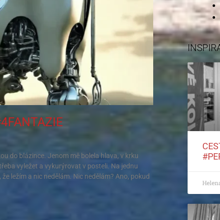
INSPIR
#4FANTAZIE
CES
#PE
ou do blázince. Jenom mě bolela hlava, v krku
řeba vyležet a vykurýrovat v posteli. Na jednu
 že ležím a nic nedělám. Nic nedělám? Ano, pokud
Helen