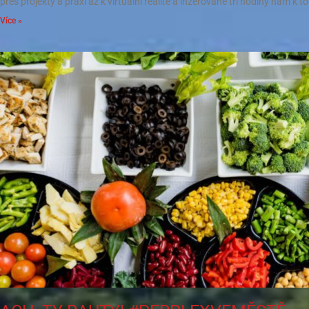
přes projekty a praxi až k virtuální realitě a inzerované tři hodiny nám k 
Více »