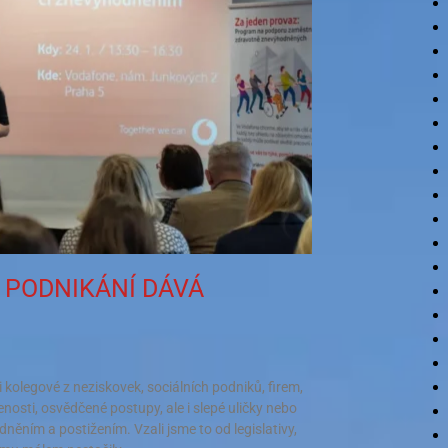
Í PODNIKÁNÍ DÁVÁ
i kolegové z neziskovek, sociálních podniků, firem,
enosti, osvědčené postupy, ale i slepé uličky nebo
ěním a postižením. Vzali jsme to od legislativy,