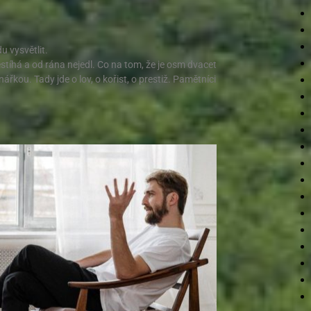
u vysvětlit.
stíhá a od rána nejedl. Co na tom, že je osm dvacet
ářkou. Tady jde o lov, o kořist, o prestiž. Pamětníci