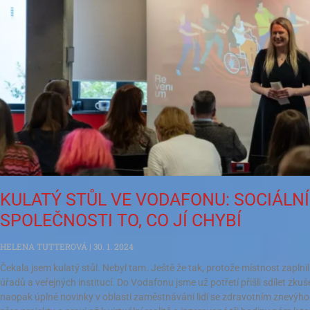
KULATÝ STŮL VE VODAFONU: SOCIÁLN
SPOLEČNOSTI TO, CO JÍ CHYBÍ
HELENA TUTTEROVÁ
30. 1. 2024
Čekala jsem kulatý stůl. Nebyl tam. Ještě že tak, protože místnost zaplnil
úřadů a veřejných institucí. Do Vodafonu jsme už potřetí přišli sdílet zkuš
naopak úplné novinky v oblasti zaměstnávání lidí se zdravotním znevýhodn