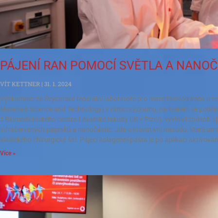
PÁJENÍ RAN POMOCÍ SVĚTLA A NANOČ
VÍT KETTNER
31. 1. 2024
Výzkumníci ze Švýcarské federální laboratoře pro materiálovou vědu a t
Materials Science and Technology) v rámci výzkumu, na kterém se podílel
z Biomedicínského centra Lékařské fakulty UK v Plzni), vyvinuli způsob s
infračervených paprsků a nanočástic. Jde o inovativní metodu, která umo
klasického chirurgické šití. Pájecí kolagenní pasta je po aplikaci aktivo
Více »