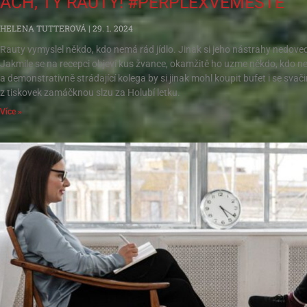
ACH, TY RAUTY! #PERPLEXVEMĚSTĚ
HELENA TUTTEROVÁ
29. 1. 2024
Rauty vymyslel někdo, kdo nemá rád jídlo. Jinak si jeho nástrahy nedoved
Jakmile se na recepci objeví kus žvance, okamžitě ho uzme někdo, kdo ne
a demonstrativně strádající kolega by si jinak mohl koupit bufet i se svačin
z tiskovek zamáčknou slzu za Holubí letku.
Více »