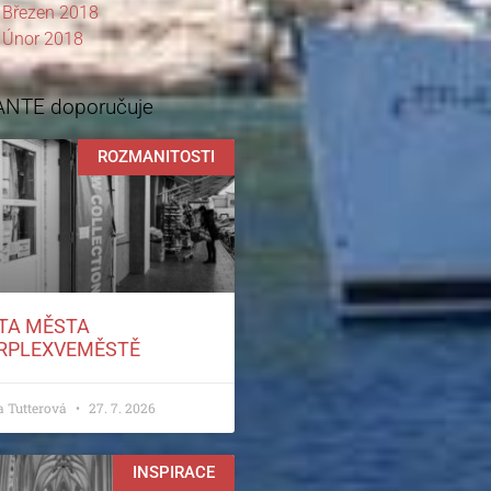
Březen 2018
Únor 2018
ANTE doporučuje
ROZMANITOSTI
TA MĚSTA
RPLEXVEMĚSTĚ
a Tutterová
27. 7. 2026
INSPIRACE