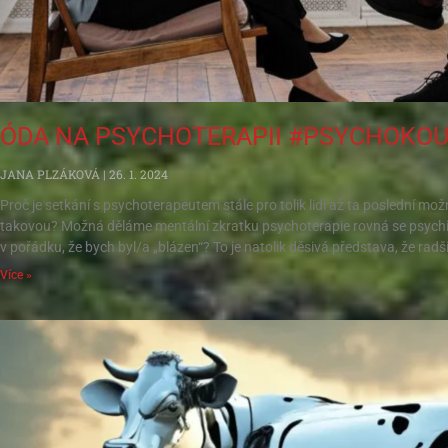
ÓDA NA PSYCHOTERAPII #PSYCHOKO
JANA PLZÁKOVÁ
26. 1. 2024
Proč je setkání s psychoterapeutem stále pro tolik lidí až ta poslední mo
takovou? Možná děláme mentální zkratku psychoterapie rovná se psychi
v pořádku, že bych byl/a „blázen“? To je natolik děsivá představa, že radši
Více »