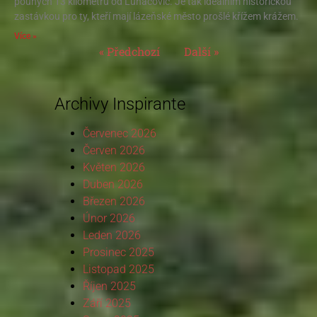
pouhých 13 kilometrů od Luhačovic. Je tak ideálním historickou
zastávkou pro ty, kteří mají lázeňské město prošlé křížem krážem.
Více »
« Předchozí
Další »
Archivy Inspirante
Červenec 2026
Červen 2026
Květen 2026
Duben 2026
Březen 2026
Únor 2026
Leden 2026
Prosinec 2025
Listopad 2025
Říjen 2025
Září 2025