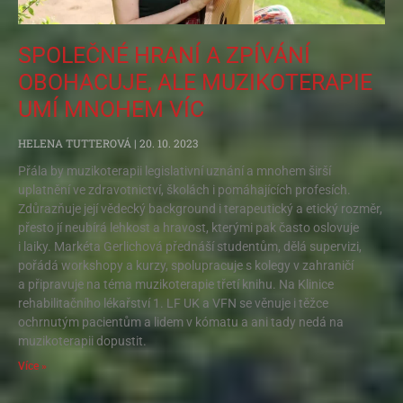
SPOLEČNÉ HRANÍ A ZPÍVÁNÍ
OBOHACUJE, ALE MUZIKOTERAPIE
UMÍ MNOHEM VÍC
HELENA TUTTEROVÁ
20. 10. 2023
Přála by muzikoterapii legislativní uznání a mnohem širší
uplatnění ve zdravotnictví, školách i pomáhajících profesích.
Zdůrazňuje její vědecký background i terapeutický a etický rozměr,
přesto jí neubírá lehkost a hravost, kterými pak často oslovuje
i laiky. Markéta Gerlichová přednáší studentům, dělá supervizi,
pořádá workshopy a kurzy, spolupracuje s kolegy v zahraničí
a připravuje na téma muzikoterapie třetí knihu. Na Klinice
rehabilitačního lékařství 1. LF UK a VFN se věnuje i těžce
ochrnutým pacientům a lidem v kómatu a ani tady nedá na
muzikoterapii dopustit.
Více »