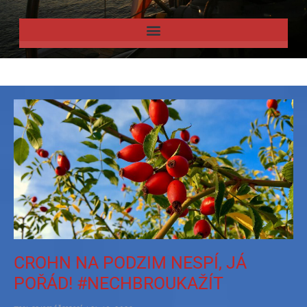
CROHN NA PODZIM NESPÍ, JÁ
POŘÁD! #NECHBROUKAŽÍT