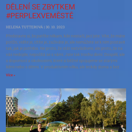
DĚLENÍ SE ZBYTKEM
#PERPLEXVEMĚSTĚ
HELENA TUTTEROVÁ
30. 10. 2023
Představte si, že patříte někam, kde nestačí, jací jste. Víte, že máte
potíže, vidíte je, cítíte je, zažíváte je, ale nemůžete se k nim postavit
tak, jak je potřeba. Ne proto, že stát nezvládnete, ale proto, že na
vás nedojde, nepočítá se s vámi. Jste tak trochu divní. Dospělí, ale
s dopomocí a okolnostmi, které si běžně spojujeme se starými
lidmi nebo s dětmi. V produktivním věku, ale leckdy doma a bez
Více »