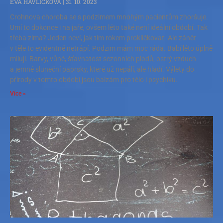
EVA HAVLÍČKOVÁ
31. 10. 2023
Crohnova choroba se s podzimem mnohým pacientům zhoršuje.
Umí to dokonce i na jaře, ovšem léto také není ideální období. Tak
třeba zima? Jeden neví, jak tím rokem prokličkovat. Ale zánět
v těle to evidentně netrápí. Podzim mám moc ráda. Babí léto úplně
miluji. Barvy, vůně, šťavnatost sezonních plodů, ostrý vzduch
a jemné sluneční paprsky, které už nepálí, ale hladí. Výlety do
přírody v tomto období jsou balzám pro tělo i psychiku.
Více »