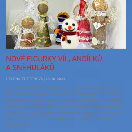
NOVÉ FIGURKY VÍL, ANDÍLKŮ
A SNĚHULÁKŮ
HELENA TUTTEROVÁ
26. 10. 2023
Velikonoční kohoutky a vajíčka na e-shopu Revenia právě střídají
květinové víly, strážní i adventní andělé a sněhuláci. Nová várka
přírodních dekorací a figurek z rukou Hanky Navrátilové vznikala
během horkých letních dnů, kdy bylo doma u kuchyňského stolu
s fungující klimatizací opravdu dobře. Všechny postavičky znovu
lákají do světa fantazie, přinášejí radost a vyjadřují vděčnost
a poděkování.