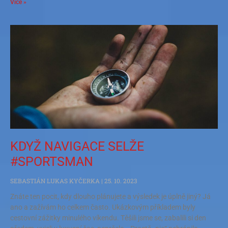
Více »
KDYŽ NAVIGACE SELŽE
#SPORTSMAN
SEBASTIÁN LUKAS KYČERKA
25. 10. 2023
Znáte ten pocit, kdy dlouho plánujete a výsledek je úplně jiný? Já
ano a zažívám ho celkem často. Ukázkovým příkladem byly
cestovní zážitky minulého víkendu. Těšili jsme se, zabalili si den