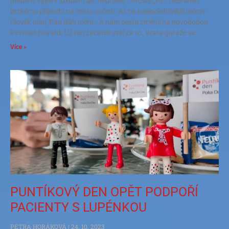
předem, vyjeli v luxusní čas, nepršelo… Prostě „nic“ nebránilo
brzkému příjezdu na místo určení. Až na nejspolehlivější úsloví
Člověk míní, Pán Bůh mění… A nám cestu změnil na novodobou
Pevnost Boyard. Už ten začátek stál za to. Vrata garáže se
Více »
PUNTÍKOVÝ DEN OPĚT PODPOŘÍ
PACIENTY S LUPÉNKOU
PETRA HORÁKOVÁ
24. 10. 2023