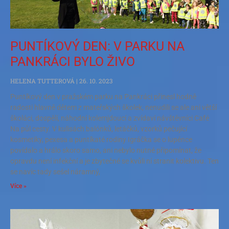
PUNTÍKOVÝ DEN: V PARKU NA
PANKRÁCI BYLO ŽIVO
HELENA TUTTEROVÁ
26. 10. 2023
Puntíkový den v pražském parku na Pankráci přinesl hodně
radosti hlavně dětem z mateřských školek, nenudili se ale ani větší
školáci, dospělí, náhodní kolemjdoucí a zvídaví návštěvníci Café
Na půl cesty. V kulisách balónků, letáčků, vzorků pečující
kosmetiky, pexesa a puntíkaté rodiny Igráčka se o lupénce
povídalo a hrálo skoro samo, ani nebylo nutné připomínat, že
opravdu není infekční a je zbytečné se kvůli ní stranit kolektivu. Ten
se navíc tady sešel náramný,
Více »