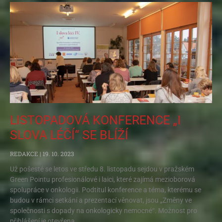
LISTOPADOVÁ KONFERENCE „I
SLOVA LÉČÍ“ SE BLÍŽÍ
REDAKCE
19. 10. 2023
Už pošesté se letos ve středu 8. listopadu sejdou v pražském
Green Pointu profesionálové i laici, které zajímá mezioborová
spolupráce v onkologii. Podtitul konference a téma, kterému se
budou v rámci setkání a prezentací věnovat, jsou „Změny ve
společnosti s dopady na onkologicky nemocné“. Možnost pro
přihlášení je otevřena.