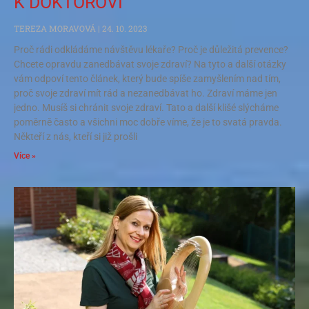
K DOKTOROVI
TEREZA MORAVOVÁ
24. 10. 2023
Proč rádi odkládáme návštěvu lékaře? Proč je důležitá prevence?
Chcete opravdu zanedbávat svoje zdraví? Na tyto a další otázky
vám odpoví tento článek, který bude spíše zamyšlením nad tím,
proč svoje zdraví mít rád a nezanedbávat ho. Zdraví máme jen
jedno. Musíš si chránit svoje zdraví. Tato a další klišé slýcháme
poměrně často a všichni moc dobře víme, že je to svatá pravda.
Někteří z nás, kteří si již prošli
Více »