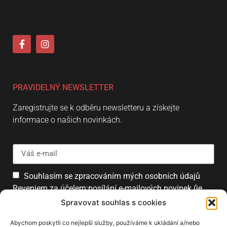
PRAVIDELNÝ NEWSLETTER
Zaregistrujte se k odběru newsletteru a získejte
informace o našich novinkách.
Souhlasím se zpracováním mých osobních údajů
Reveniem za účelem:posílání e-mailových novinek (je
možné se kdykoliv odhlásit).
Spravovat souhlas s cookies
Přihlásit
Abychom poskytli co nejlepší služby, používáme k ukládání a/nebo