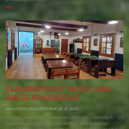
Více »
BEZBARIÉROVOST MUZEA JANA
AMOSE KOMENSKÉHO
SEBASTIÁN LUKAS KYČERKA
19. 10. 2023
Muzeum Jana Amose Komenského (JAK) sídlí v historických
budovách opevnění města Uherský Brod, které se nachází