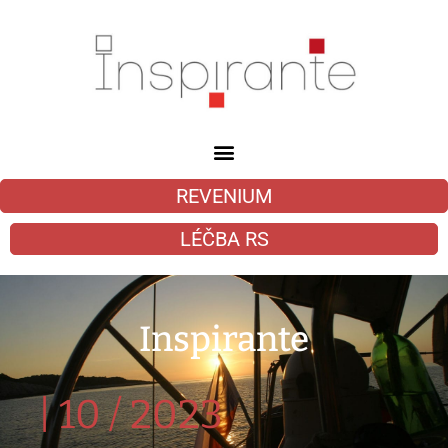
REVENIUM
LÉČBA RS
Inspirante
|
10 / 2023