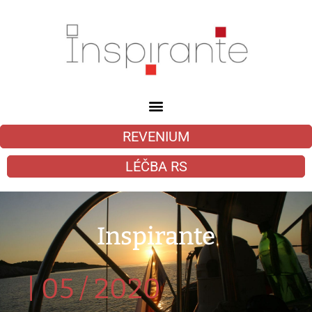
REVENIUM
LÉČBA RS
Inspirante
|
05 / 2020