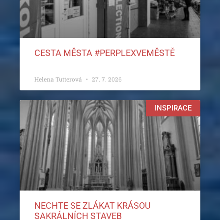
CESTA MĚSTA #PERPLEXVEMĚSTĚ
Helena Tutterová
27. 7. 2026
INSPIRACE
NECHTE SE ZLÁKAT KRÁSOU
SAKRÁLNÍCH STAVEB