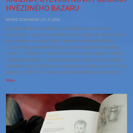
HVĚZDNÉHO BAZARU
MARIE ZEMANOVÁ
27. 5. 2020
Druhá pobočka secondhandu Hvězdný bazar se otevřela
zákazníkům v pražském Karlíně. Pracovní uplatnění tu nově získá
pět prodejců na vozíku. Sídlí na adrese Sokolovská 449/128
a v první dny po otevření zde bude všechno oblečení a doplňky
v akci 3 + 1 zdarma. A v pátek 29. května, na den přesně sedm let
od otevření pobočky v Jungmannově ulici, vyvrcholí úvodní týden
videopřenosem z otevření na Instagramu a Facebooku. Tam tvůrci
projektu z CZEPA – České asociace paraplegiků zvou všechny ty,
Více »