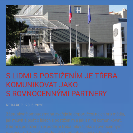
S LIDMI S POSTIŽENÍM JE TŘEBA
KOMUNIKOVAT JAKO
S ROVNOCENNÝMI PARTNERY
REDAKCE
28. 5. 2020
Zástupkyně ombudsmana zveřejnila doporučení nejen pro média,
jak mluvit a psát o lidech s postižením a jak s nimi komunikovat.
S lidmi s postižením je podle ní třeba mluvit jako s rovnocennými
partnery, přizpůsobit podmínky i způsob vedení rozhovoru