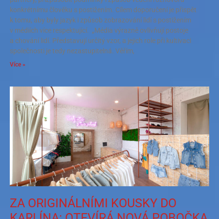
konkrétnímu člověku s postižením. Cílem doporučení je přispět
k tomu, aby byly jazyk i způsob zobrazování lidí s postižením
v médiích více respektující. „Média výrazně ovlivňují postoje
a chování lidí. Představují určitý vzor, a jejich role při kultivaci
společnosti je tedy nezastupitelná. Věřím,
Více »
ZA ORIGINÁLNÍMI KOUSKY DO
KARLÍNA: OTEVÍRÁ NOVÁ POBOČKA