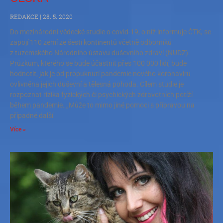
REDAKCE
28. 5. 2020
Do mezinárodní vědecké studie o covid-19, o níž informuje ČTK, se
zapojí 110 zemí ze šesti kontinentů včetně odborníků
z tuzemského Národního ústavu duševního zdraví (NUDZ).
Průzkum, kterého se bude účastnit přes 100 000 lidí, bude
hodnotit, jak je od propuknutí pandemie nového koronaviru
ovlivněna jejich duševní a tělesná pohoda. Cílem studie je
rozpoznat rizika fyzických či psychických zdravotních potíží
během pandemie. „Může to mimo jiné pomoci s přípravou na
případné další
Více »