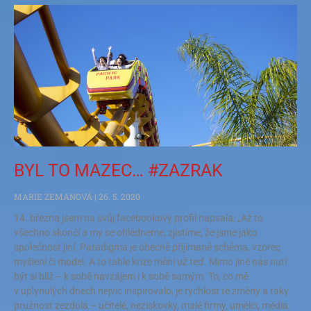
BYL TO MAZEC… #ZAZRAK
MARIE ZEMANOVÁ
26. 5. 2020
14. března jsem na svůj facebookový profil napsala: „Až to
všechno skončí a my se ohlédneme, zjistíme, že jsme jako
společnost jiní. Paradigma je obecně přijímané schéma, vzorec
myšlení či model. A to tahle krize mění už teď. Mimo jiné nás nutí
být si blíž – k sobě navzájem i k sobě samým. To, co mě
v uplynulých dnech nejvíc inspirovalo, je rychlost té změny a taky
pružnost zezdola – učitelé, neziskovky, malé firmy, umělci, média.