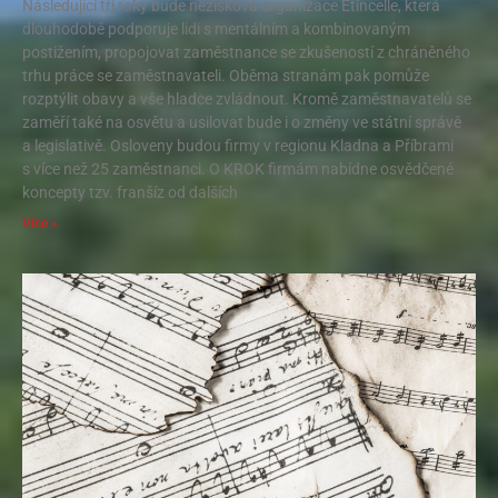
Následující tři roky bude nezisková organizace Etincelle, která
dlouhodobě podporuje lidi s mentálním a kombinovaným
postižením, propojovat zaměstnance se zkušeností z chráněného
trhu práce se zaměstnavateli. Oběma stranám pak pomůže
rozptýlit obavy a vše hladce zvládnout. Kromě zaměstnavatelů se
zaměří také na osvětu a usilovat bude i o změny ve státní správě
a legislativě. Osloveny budou firmy v regionu Kladna a Příbrami
s více než 25 zaměstnanci. O KROK firmám nabídne osvědčené
koncepty tzv. franšíz od dalších
Více »