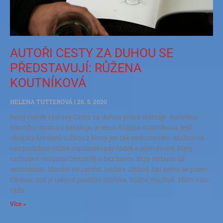
AUTOŘI CESTY ZA DUHOU SE
PŘEDSTAVUJÍ: RŮŽENA
KOUTNÍKOVÁ
HELENA TUTTEROVÁ
26. 5. 2020
Nový ročník výstavy Cesta za duhou právě startuje. Autorkou
hlavního motivu v katalogu je letos Růžena Koutníková, jejíž
obrázky kreslené tužkou z hlavy jen tak nedostanete. Možná na
vás podobně něžně zapůsobí i pár řádek o jejím životě, který
rozhodně nezůstal černobílý a bez barev. Brzy mi bude už
sedmdesát. Manžel mi zemřel, takže v Jihlavě žiju sama se psem
Elinkou, což je taková pouliční směska, hodně mazlivá. Mám moc
ráda
Více »