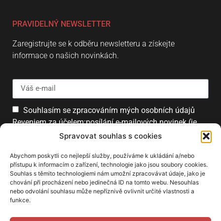
PRAVIDELNÝ NEWSLETTER
Zaregistrujte se k odběru newsletteru a získejte
informace o našich novinkách.
Souhlasím se zpracováním mých osobních údajů
Reveniem za účelem:posílání e-mailových novinek (je
možné se kdykoliv odhlásit).
Spravovat souhlas s cookies
Přihlásit
Abychom poskytli co nejlepší služby, používáme k ukládání a/nebo
přístupu k informacím o zařízení, technologie jako jsou soubory cookies.
Souhlas s těmito technologiemi nám umožní zpracovávat údaje, jako je
chování při procházení nebo jedinečná ID na tomto webu. Nesouhlas
PARTNEŘI
nebo odvolání souhlasu může nepříznivě ovlivnit určité vlastnosti a
funkce.