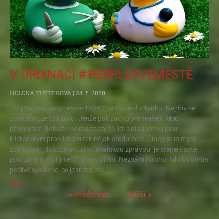
V ORDINACI # PERPLEXVEMĚSTĚ
HELENA TUTTEROVÁ
24. 5. 2020
„Přijďte tedy za týden ve 13.50,“ zazní ve sluchátku. Nejdřív se
zatetelím, že to klaplo. Jenže pak začnu přemejšlet. Moc
přemejšlet. Bohužel se má za to, že lidi s diagnózou jsou
k lékařským prohlídkám tak nějak předurčení. Úřady si to myslí
zcela jistě, „doložte aktuální lékařskou zprávou“ je stejně časté
jako „jméno a příjmení“. Divný přání. Neznám nikoho, kdo by doma
pečlivě syslil vše, co je třeba, na
Více »
« Předchozí
Další »