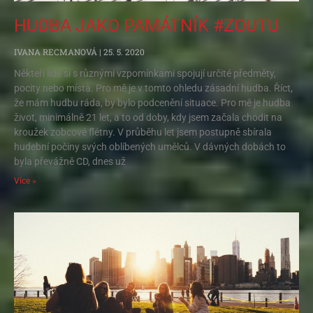
HUDBA JAKO PAMÁTNÍK #ZOUTU
IVANA RECMANOVÁ
25. 5. 2020
Někteří lidé si s různými vzpomínkami spojují určité předměty,
pocity nebo místa. Pro mě je v tomto ohledu zásadní hudba. Říct,
že mám hudbu ráda, by bylo podcenění situace. Pro mě je hudba
život, minimálně 21 let, a to od doby, kdy jsem začala chodit na
kroužek zobcové flétny. V průběhu let jsem postupně sbírala
hudební počiny svých oblíbených umělců. V dávných dobách to
byla převážně CD, dnes už
Více »