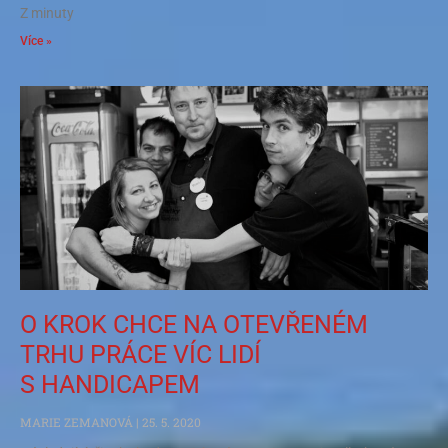
Z minuty
Více »
O KROK CHCE NA OTEVŘENÉM
TRHU PRÁCE VÍC LIDÍ
S HANDICAPEM
MARIE ZEMANOVÁ
25. 5. 2020