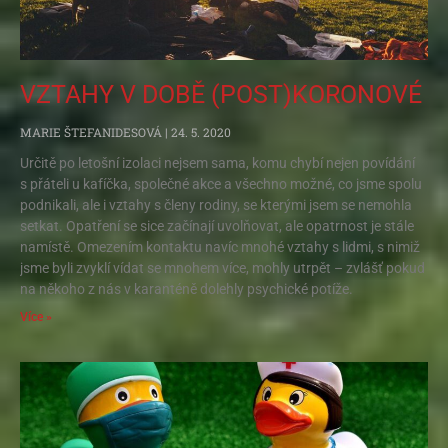
VZTAHY V DOBĚ (POST)KORONOVÉ
MARIE ŠTEFANIDESOVÁ
24. 5. 2020
Určitě po letošní izolaci nejsem sama, komu chybí nejen povídání
s přáteli u kafíčka, společné akce a všechno možné, co jsme spolu
podnikali, ale i vztahy s členy rodiny, se kterými jsem se nemohla
setkat. Opatření se sice začínají uvolňovat, ale opatrnost je stále
namístě. Omezením kontaktu navíc mnohé vztahy s lidmi, s nimiž
jsme byli zvyklí vídat se mnohem více, mohly utrpět – zvlášť pokud
na někoho z nás v karanténě dolehly psychické potíže.
Více »