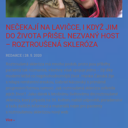
NEČEKAJÍ NA LAVIČCE, I KDYŽ JIM
DO ŽIVOTA PŘIŠEL NEZVANÝ HOST
– ROZTROUŠENÁ SKLERÓZA
REDAKCE
28. 5. 2020
Roztroušená skleróza má mnoho podob, proto jsou příběhy
pacientů tak rozmanité, všechny však spojuje jedno – žijí díky
moderní léčbě co nejplnohodnotnější život. Hanka Čánská žije
s relaps-remitentní ereskou, Gabriel Nácovský s primárně
progresivní formou nemoci. Jak roztroušená skleróza ovlivnila
jejich život? Jako dárek k letošnímu Světovému dni roztroušené
sklerózy, který připadá na 30. květen, nabízí odpovědi, poradenství
a řadu dalších informací a materiálů nejen pro pacienty
s roztroušenou sklerózou nový web
Více »