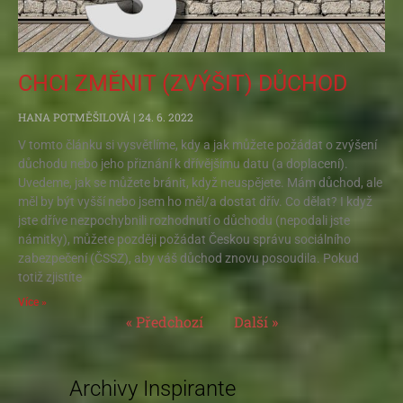
CHCI ZMĚNIT (ZVÝŠIT) DŮCHOD
HANA POTMĚŠILOVÁ
24. 6. 2022
V tomto článku si vysvětlíme, kdy a jak můžete požádat o zvýšení
důchodu nebo jeho přiznání k dřívějšímu datu (a doplacení).
Uvedeme, jak se můžete bránit, když neuspějete. Mám důchod, ale
měl by být vyšší nebo jsem ho měl/a dostat dřív. Co dělat? I když
jste dříve nezpochybnili rozhodnutí o důchodu (nepodali jste
námitky), můžete později požádat Českou správu sociálního
zabezpečení (ČSSZ), aby váš důchod znovu posoudila. Pokud
totiž zjistíte
Více »
« Předchozí
Další »
Archivy Inspirante