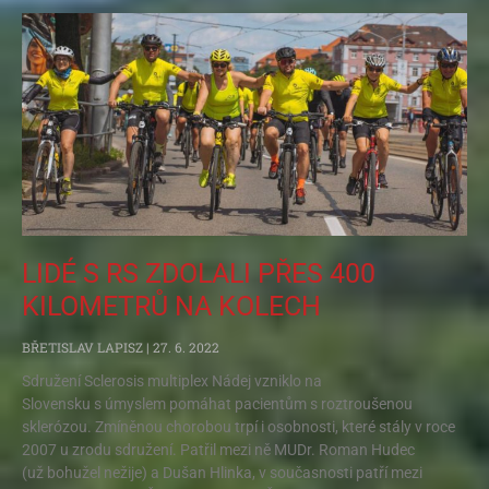
LIDÉ S RS ZDOLALI PŘES 400
KILOMETRŮ NA KOLECH
BŘETISLAV LAPISZ
27. 6. 2022
Sdružení Sclerosis multiplex Nádej vzniklo na
Slovensku s úmyslem pomáhat pacientům s roztroušenou
sklerózou. Zmíněnou chorobou trpí i osobnosti, které stály v roce
2007 u zrodu sdružení. Patřil mezi ně MUDr. Roman Hudec
(už bohužel nežije) a Dušan Hlinka, v současnosti patří mezi