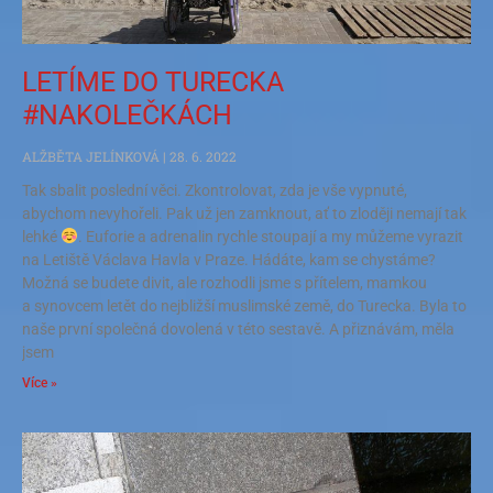
LETÍME DO TURECKA
#NAKOLEČKÁCH
ALŽBĚTA JELÍNKOVÁ
28. 6. 2022
Tak sbalit poslední věci. Zkontrolovat, zda je vše vypnuté,
abychom nevyhořeli. Pak už jen zamknout, ať to zloději nemají tak
lehké
. Euforie a adrenalin rychle stoupají a my můžeme vyrazit
na Letiště Václava Havla v Praze. Hádáte, kam se chystáme?
Možná se budete divit, ale rozhodli jsme s přítelem, mamkou
a synovcem letět do nejbližší muslimské země, do Turecka. Byla to
naše první společná dovolená v této sestavě. A přiznávám, měla
jsem
Více »