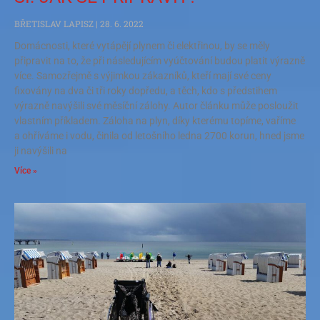
BŘETISLAV LAPISZ
28. 6. 2022
Domácnosti, které vytápějí plynem či elektřinou, by se měly
připravit na to, že při následujícím vyúčtování budou platit výrazně
více. Samozřejmě s výjimkou zákazníků, kteří mají své ceny
fixovány na dva či tři roky dopředu, a těch, kdo s předstihem
výrazně navýšili své měsíční zálohy. Autor článku může posloužit
vlastním příkladem. Záloha na plyn, díky kterému topíme, vaříme
a ohříváme i vodu, činila od letošního ledna 2700 korun, hned jsme
ji navýšili na
Více »