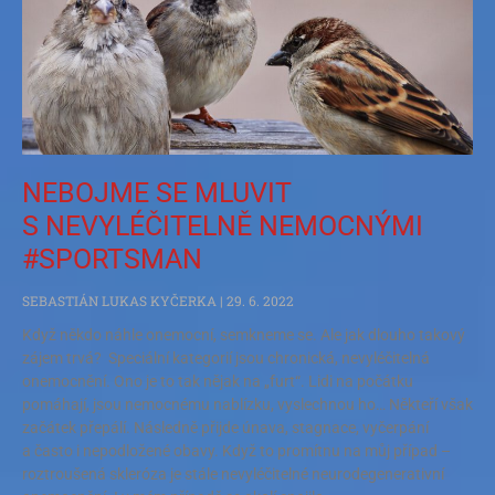
NEBOJME SE MLUVIT
S NEVYLÉČITELNĚ NEMOCNÝMI
#SPORTSMAN
SEBASTIÁN LUKAS KYČERKA
29. 6. 2022
Když někdo náhle onemocní, semkneme se. Ale jak dlouho takový
zájem trvá? Speciální kategorií jsou chronická, nevyléčitelná
onemocnění. Ono je to tak nějak na „furt“. Lidi na počátku
pomáhají, jsou nemocnému nablízku, vyslechnou ho… Někteří však
začátek přepálí. Následně přijde únava, stagnace, vyčerpání
a často i nepodložené obavy. Když to promítnu na můj případ –
roztroušená skleróza je stále nevyléčitelné neurodegenerativní