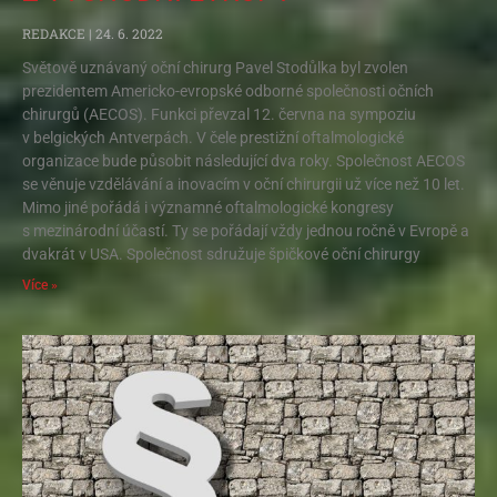
REDAKCE
24. 6. 2022
Světově uznávaný oční chirurg Pavel Stodůlka byl zvolen
prezidentem Americko-evropské odborné společnosti očních
chirurgů (AECOS). Funkci převzal 12. června na sympoziu
v belgických Antverpách. V čele prestižní oftalmologické
organizace bude působit následující dva roky. Společnost AECOS
se věnuje vzdělávání a inovacím v oční chirurgii už více než 10 let.
Mimo jiné pořádá i významné oftalmologické kongresy
s mezinárodní účastí. Ty se pořádají vždy jednou ročně v Evropě a
dvakrát v USA. Společnost sdružuje špičkové oční chirurgy
Více »