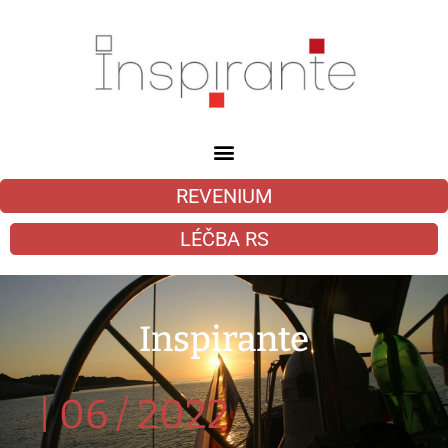
REVENIUM
LÉČBA RS
Inspirante
|
06 / 2022