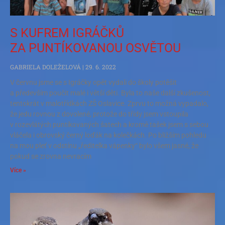
S KUFREM IGRÁČKŮ
ZA PUNTÍKOVANOU OSVĚTOU
GABRIELA DOLEŽELOVÁ
29. 6. 2022
V červnu jsme se s Igráčky opět vydali do školy potěšit
a především poučit malé i větší děti. Byla to naše další zkušenost,
tentokrát v malotřídkách ZŠ Oslavice. Zprvu to možná vypadalo,
že jedu rovnou z dovolené, protože do třídy jsem vstoupila
v rozevlátých puntíkovaných šatech a kromě tašek jsem s sebou
vláčela i obrovský černý loďák na kolečkách. Po bližším pohledu
na mou pleť v odstínu „ředitelka vápenky“ bylo všem jasné, že
pokud se zrovna nevracím
Více »