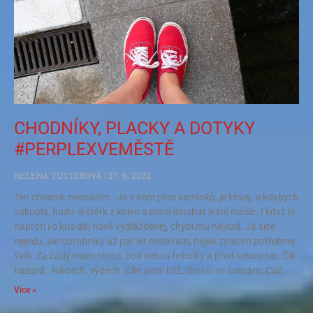
CHODNÍKY, PLACKY A DOTYKY
#PERPLEXVEMĚSTĚ
HELENA TUTTEROVÁ
27. 6. 2022
Ten chodník nesnáším. Je v něm plno kamínků, je křivej, a kdybych
zakopla, budu si štěrk z kolen a dlaní dloubat ještě měsíc. I když je
naproti i o kus dál nově vydlážděnej, chybí mu nájezd. Já sice
nejedu, ale obrubníky už pár let nedávám, nějak ztrácím potřebnej
švih. Za zády mám silnici, pod sebou hrbolky a před sebou nic. Čili
hazard. Nádech, výdech. Čím jsem blíž, tím víc se šourám. Což
Více »