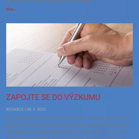
onemocnění. I v mém případě se okolí spojilo,
Více »
ZAPOJTE SE DO VÝZKUMU
REDAKCE
28. 6. 2022
Milí čtenáři, obracíme se na vás s prosbou. Naše kolegyně Tereza
Moravová v současné době studuje doktorandský obor Speciální
pedagogika na Pedagogické fakultě Univerzity Karlovy. V rámci
své disertace připravila výzkumné šetření, které je zaměřeno na