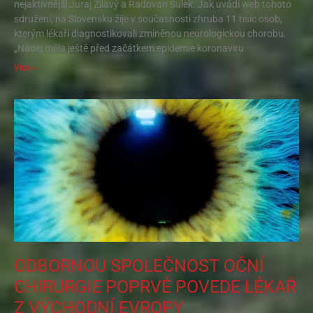
nejaktivnější Juraj Žilavý a Radovan Šulek. Jak uvádí web tohoto
sdružení, na Slovensku žije v současnosti zhruba 11 tisíc osob,
kterým lékaři diagnostikovali zmíněnou neurologickou chorobu.
„Nádej měla ještě před začátkem epidemie koronaviru
Více »
ODBORNOU SPOLEČNOST OČNÍ
CHIRURGIE POPRVÉ POVEDE LÉKAŘ
Z VÝCHODNÍ EVROPY