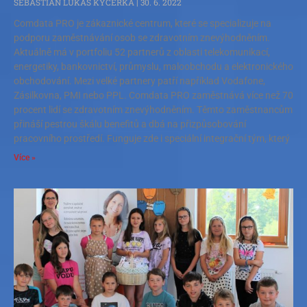
SEBASTIÁN LUKAS KYČERKA
30. 6. 2022
Comdata PRO je zákaznické centrum, které se specializuje na
podporu zaměstnávání osob se zdravotním znevýhodněním.
Aktuálně má v portfoliu 52 partnerů z oblasti telekomunikací,
energetiky, bankovnictví, průmyslu, maloobchodu a elektronického
obchodování. Mezi velké partnery patří například Vodafone,
Zásilkovna, PMI nebo PPL. Comdata PRO zaměstnává více než 70
procent lidí se zdravotním znevýhodněním. Těmto zaměstnancům
přináší pestrou škálu benefitů a dbá na přizpůsobování
pracovního prostředí. Funguje zde i speciální integrační tým, který
Více »