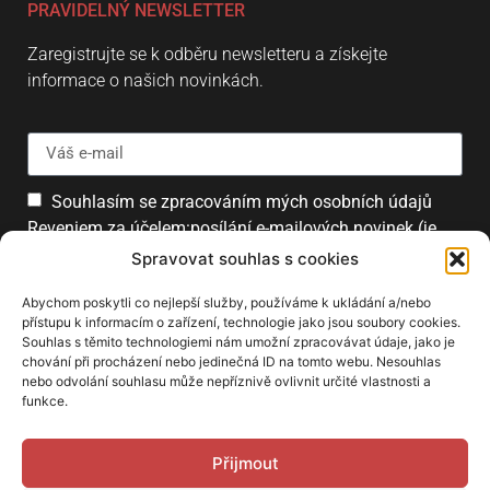
PRAVIDELNÝ NEWSLETTER
Zaregistrujte se k odběru newsletteru a získejte
informace o našich novinkách.
Souhlasím se zpracováním mých osobních údajů
Reveniem za účelem:posílání e-mailových novinek (je
možné se kdykoliv odhlásit).
Spravovat souhlas s cookies
Přihlásit
Abychom poskytli co nejlepší služby, používáme k ukládání a/nebo
přístupu k informacím o zařízení, technologie jako jsou soubory cookies.
Souhlas s těmito technologiemi nám umožní zpracovávat údaje, jako je
chování při procházení nebo jedinečná ID na tomto webu. Nesouhlas
PARTNEŘI
nebo odvolání souhlasu může nepříznivě ovlivnit určité vlastnosti a
funkce.
Přijmout