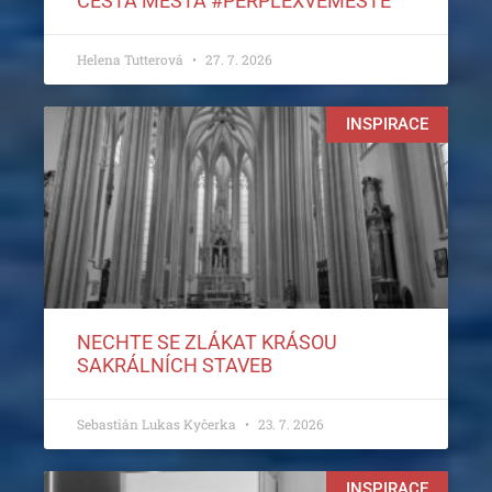
CESTA MĚSTA #PERPLEXVEMĚSTĚ
Helena Tutterová
27. 7. 2026
INSPIRACE
NECHTE SE ZLÁKAT KRÁSOU
SAKRÁLNÍCH STAVEB
Sebastián Lukas Kyčerka
23. 7. 2026
INSPIRACE