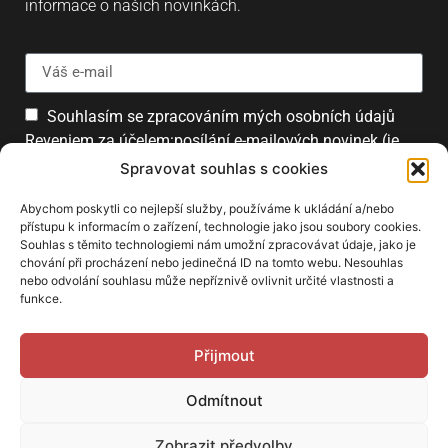
informace o našich novinkách.
Souhlasím se zpracováním mých osobních údajů
Reveniem za účelem:posílání e-mailových novinek (je
možné se kdykoliv odhlásit).
Spravovat souhlas s cookies
Přihlásit
Abychom poskytli co nejlepší služby, používáme k ukládání a/nebo
přístupu k informacím o zařízení, technologie jako jsou soubory cookies.
Souhlas s těmito technologiemi nám umožní zpracovávat údaje, jako je
chování při procházení nebo jedinečná ID na tomto webu. Nesouhlas
PARTNEŘI
nebo odvolání souhlasu může nepříznivě ovlivnit určité vlastnosti a
funkce.
Přijmout
Odmítnout
Zobrazit předvolby