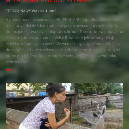
TEREZA NAGYOVÁ
22. 1. 2019
V předvánočním čase nás v NEJSEMTABU napadlo, že bychom
moc rády udělaly lidem radost nějakým nevšedním zážitkem. Tou
dobou jsme navázaly spolupráci s firmou Tamsin, která dodává na
český trh dámskou módu z Velké Británie. A jelikož šaty dělají
člověka, nápad byl na světě! Vyzveme ženy, aby se nám přihlásily
do soutěže, tři z nich vylosujeme a obdarujeme je šaty vybranými
přímo pro ně. Podtitulem soutěže bylo „Vykroč do nového roku
sebevědomá
Více »