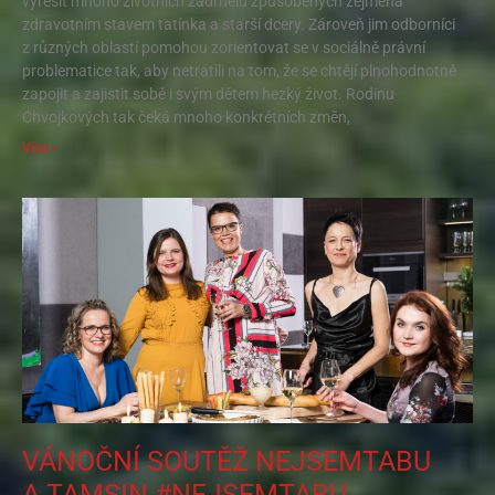
vyřešit mnoho životních zádrhelů způsobených zejména
zdravotním stavem tatínka a starší dcery. Zároveň jim odborníci
z různých oblastí pomohou zorientovat se v sociálně právní
problematice tak, aby netratili na tom, že se chtějí plnohodnotně
zapojit a zajistit sobě i svým dětem hezký život. Rodinu
Chvojkových tak čeká mnoho konkrétních změn,
Více »
VÁNOČNÍ SOUTĚŽ NEJSEMTABU
A TAMSIN #NEJSEMTABU