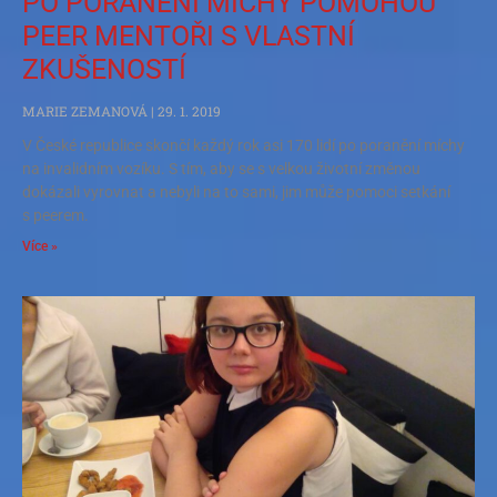
PO PORANĚNÍ MÍCHY POMOHOU
PEER MENTOŘI S VLASTNÍ
ZKUŠENOSTÍ
MARIE ZEMANOVÁ
29. 1. 2019
V České republice skončí každý rok asi 170 lidí po poranění míchy
na invalidním vozíku. S tím, aby se s velkou životní změnou
dokázali vyrovnat a nebyli na to sami, jim může pomoci setkání
s peerem.
Více »