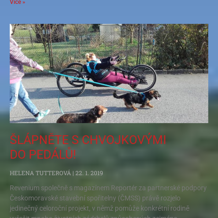
Více »
ŠLÁPNĚTE S CHVOJKOVÝMI
DO PEDÁLŮ!
HELENA TUTTEROVÁ
22. 1. 2019
Revenium společně s magazínem Reportér za partnerské podpory
Českomoravské stavební spořitelny (ČMSS) právě rozjelo
jedinečný celoroční projekt, v němž pomůže konkrétní rodině