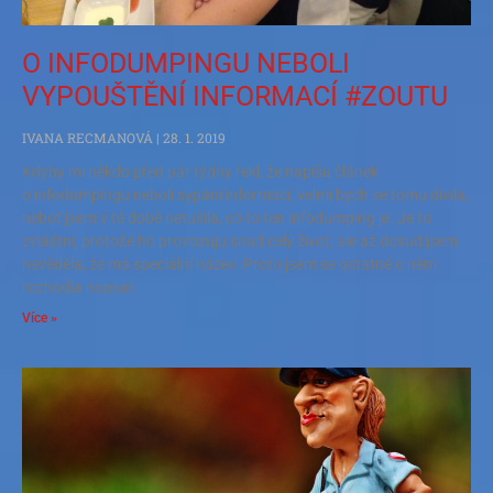
O INFODUMPINGU NEBOLI
VYPOUŠTĚNÍ INFORMACÍ #ZOUTU
IVANA RECMANOVÁ
28. 1. 2019
Kdyby mi někdo před pár týdny řekl, že napíšu článek
o infodumpingu neboli sypání informací, velmi bych se tomu divila,
neboť jsem v té době netušila, co to ten infodumping je. Je to
zvláštní, protože ho provozuju snad celý život, ale až dosud jsem
nevěděla, že má speciální název. Proto jsem se ostatně o něm
rozhodla napsat.
Více »