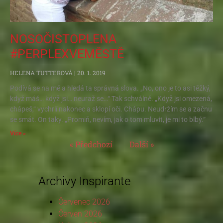
NOSOČISTOPLENA
#PERPLEXVEMĚSTĚ
HELENA TUTTEROVÁ
20. 1. 2019
Podívá se na mě a hledá ta správná slova. „No, ono je to asi těžký,
když máš… když jsi… neuraž se…“ Tak schválně. „Když jsi omezená,
chápeš,“ vychrlí nakonec a sklopí oči. Chápu. Neudržím se a začnu
se smát. On taky. „Promiň, nevím, jak o tom mluvit, je mi to blbý.“
Více »
« Předchozí
Další »
Archivy Inspirante
Červenec 2026
Červen 2026