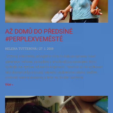
AŽ DOMŮ DO PŘEDSÍNĚ
#PERPLEXVEMĚSTĚ
HELENA TUTTEROVÁ
27. 1. 2019
„Vážený zákazníku, děkujeme vám za nákup výrobku nové
generace. Věříme, že budete s jeho kvalitou spokojeni. Nyní
vyčkejte na zprávu od svého dopravce.“ Nechce se mi vyčkávat.
Můj dopravce by mi totiž nejradši naskenoval sítnici, balíček
prohodil oknem dodávky a frčel za dalším kšeftem.
Více »