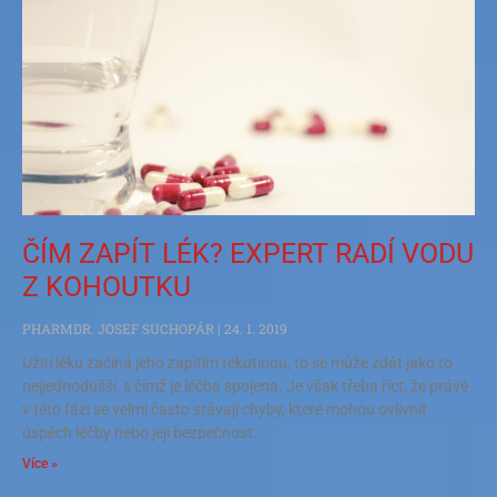
ČÍM ZAPÍT LÉK? EXPERT RADÍ VODU
Z KOHOUTKU
PHARMDR. JOSEF SUCHOPÁR
24. 1. 2019
Užití léku začíná jeho zapitím tekutinou, to se může zdát jako to
nejjednodušší, s čímž je léčba spojena. Je však třeba říct, že právě
v této fázi se velmi často stávají chyby, které mohou ovlivnit
úspěch léčby nebo její bezpečnost.
Více »