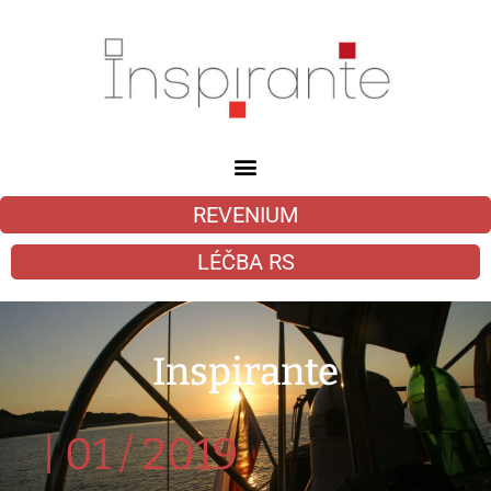
REVENIUM
LÉČBA RS
Inspirante
|
01 / 2019