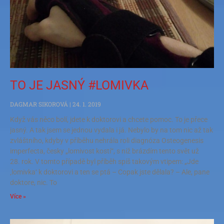
TO JE JASNÝ #LOMIVKA
DAGMAR SIKOROVÁ
24. 1. 2019
Když vás něco bolí, jdete k doktorovi a chcete pomoc. To je přece
jasný. A tak jsem se jednou vydala i já. Nebylo by na tom nic až tak
zvláštního, kdyby v příběhu nehrála roli diagnóza Osteogenesis
imperfecta, česky „lomivost kostí“, s níž brázdím tento svět už
28. rok. V tomto případě byl příběh spíš takovým vtipem: „Jde
‚lomivka‘ k doktorovi a ten se ptá – Copak jste dělala? – Ale, pane
doktore, nic. To
Více »