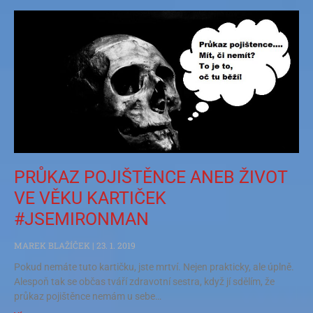
PRŮKAZ POJIŠTĚNCE ANEB ŽIVOT
VE VĚKU KARTIČEK
#JSEMIRONMAN
MAREK BLAŽÍČEK
23. 1. 2019
Pokud nemáte tuto kartičku, jste mrtví. Nejen prakticky, ale úplně.
Alespoň tak se občas tváří zdravotní sestra, když jí sdělím, že
průkaz pojištěnce nemám u sebe…