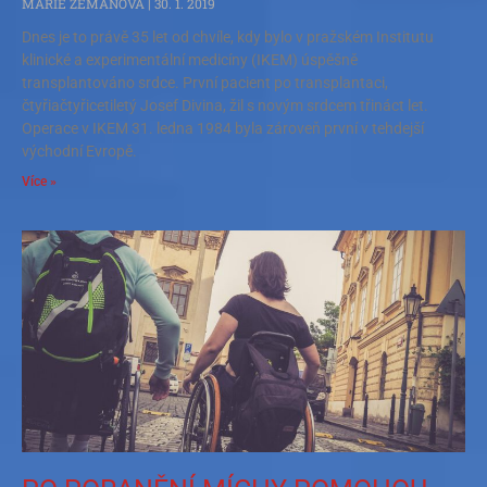
MARIE ZEMANOVÁ
30. 1. 2019
Dnes je to právě 35 let od chvíle, kdy bylo v pražském Institutu
klinické a experimentální medicíny (IKEM) úspěšně
transplantováno srdce. První pacient po transplantaci,
čtyřiačtyřicetiletý Josef Divina, žil s novým srdcem třináct let.
Operace v IKEM 31. ledna 1984 byla zároveň první v tehdejší
východní Evropě.
Více »