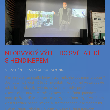
NEOBVYKLÝ VÝLET DO SVĚTA LIDÍ
S HENDIKEPEM
SEBASTIÁN LUKAS KYČERKA
22. 9. 2023
Kam se vydat za zážitky během proměnlivého podzimního počasí?
Jednou z možností může být interaktivní edukativní výstava „Lidé
odvedle – neobvyklý výlet do světa lidí s hendikepem“
v Technickém muzeu v Brně. Výstava netradičním způsobem
popisuje život lidí se zdravotním znevýhodněním a využívá přitom
vlastní zážitek, osobní setkání a informace podávané moderními
interaktivními metodami. Kromě toho inovativním způsobem