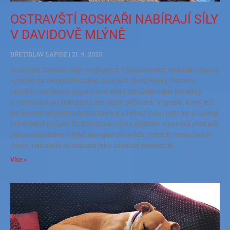
OSTRAVŠTÍ ROSKAŘI NABÍRAJÍ SÍLY
V DAVIDOVĚ MLÝNĚ
BŘETISLAV LAPISZ
21. 9. 2023
Do hotelu Davidův mlýn ve Starých Těchanovicích nedaleko Opavy
vyrazilo na rekondiční pobyt šestnáct členů Rosky Ostrava,
nestátní nezisková organizace, které sdružuje nejen pacienty
s roztroušenou sklerózou, ale i jejich příbuzné. V areálu, který leží
jen kousek od přehrady Kružberk a u něhož jsou i rybníky, si užívají
přívětivého počasí. Do Davidova mlýna přijíždím v pondělí před půl
pátou odpoledne. I když navigaci při svých cestách nevyužívám
často, tentokrát se ukázala jako užitečný pomocník.
Více »