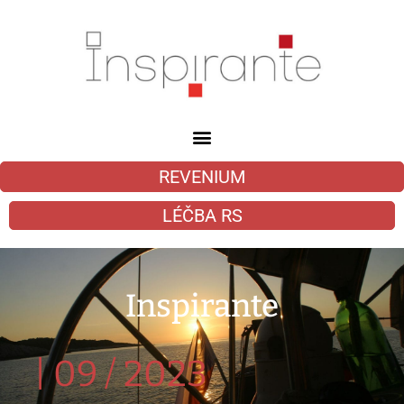
REVENIUM
LÉČBA RS
Inspirante
|
09 / 2023