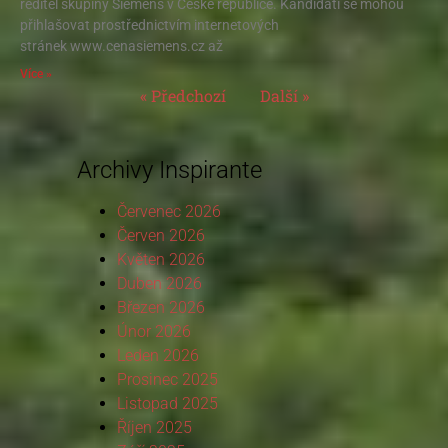
ředitel skupiny Siemens v České republice. Kandidáti se mohou
přihlašovat prostřednictvím internetových
stránek www.cenasiemens.cz až
Více »
« Předchozí
Další »
Archivy Inspirante
Červenec 2026
Červen 2026
Květen 2026
Duben 2026
Březen 2026
Únor 2026
Leden 2026
Prosinec 2025
Listopad 2025
Říjen 2025