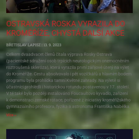
OSTRAVSKÁ ROSKA VYRAZILA DO
KROMĚŘÍŽE, CHYSTÁ DALŠÍ AKCE
BŘETISLAV LAPISZ
13. 9. 2023
Celkem dvaadvacet členů čítala výprava Rosky Ostrava
(pacientské sdružení osob trpících neurologickým onemocněním
roztroušená skleróza), která vyrazila první zářijové úterý na výlet
do Kroměříže. Cestu absolvovalo i pět vozíčkářů a hlavním bodem
programu byla prohlídka tamní Květné zahrady. Na výletě si
účastníci prohlédli i historickou rotundu postavenou v 17. století.
V té také bylo později instalováno Foucaultovo kyvadlo, zařízení
k demonstraci zemské rotace, pořízené z iniciativy kroměřížského
gymnaziálního profesora, fyzika a astronoma Františka Nábělka.
Více »