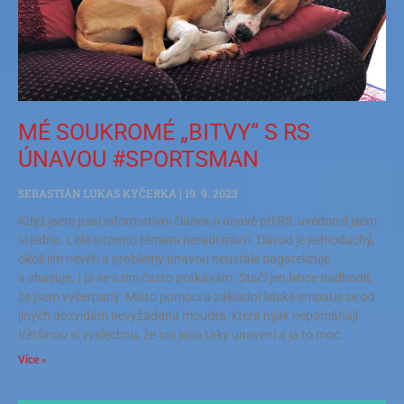
MÉ SOUKROMÉ „BITVY“ S RS
ÚNAVOU #SPORTSMAN
SEBASTIÁN LUKAS KYČERKA
19. 9. 2023
Když jsem psal informativní článek o únavě při RS, uvědomil jsem
si jedno. Lidé o tomto tématu neradi mluví. Důvod je jednoduchý,
okolí jim nevěří a problémy únavou neustále bagatelizuje
a shazuje. I já se s tím často potkávám. Stačí jen lehce nadhodit,
že jsem vyčerpaný. Místo pomoci a základní lidské empatie se od
jiných dozvídám nevyžádaná moudra, která nijak nepomáhají.
Většinou si vyslechnu, že oni jsou taky unavení a já to moc
Více »