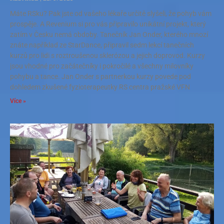
Máte RSku? Pak jste od vašeho lékaře určitě slyšeli, že pohyb vám
prospěje. A Revenium si pro vás připravilo unikátní projekt, který
zatím v Česku nemá obdoby. Tanečník Jan Onder, kterého mnozí
znáte například ze StarDance, připravil sedm lekcí tanečních
kurzů pro lidi s roztroušenou sklerózou a jejich doprovod. Kurzy
jsou vhodné pro začátečníky i pokročilé a všechny milovníky
pohybu a tance. Jan Onder s partnerkou kurzy povede pod
dohledem zkušené fyzioterapeutky RS centra pražské VFN
Více »