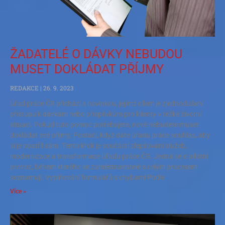
ŽADATELÉ O DÁVKY NEBUDOU
MUSET DOKLÁDAT PŘÍJMY
REDAKCE
26. 9. 2023
Úřad práce ČR přichází s novinkou, jejímž cílem je zjednodušení
přístupu k dávkám nebo příspěvkům pro klienty v těžké životní
situaci. Pokud tuto pomoc potřebujete, nově nebudete muset
dokládat své příjmy. Postačí, když dáte úřadu práce souhlas, aby
si je opatřil sám. Tento krok je součástí zlepšování služeb,
modernizace a transformace Úřadu práce ČR. Jedná se o pilotní
provoz, během kterého se zaměstnavatelé s celým procesem
seznamují. Vyplňování formulářů s chybami Podle
Více »