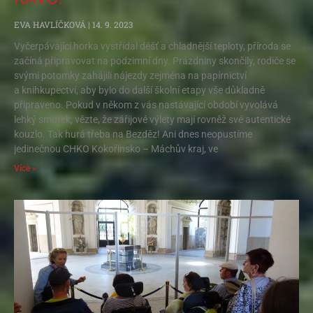
EVA HAVLÍČKOVÁ
14. 9. 2023
Vyčerpávající horka vystřídal déšť a chladnější teploty, příroda se
začíná připravovat na podzimní dny. Prázdniny skončily, rodiče se
svými potomky zahájili nájezdy zejména na papírnictví
a knihkupectví, aby bylo do další školní etapy vše důkladně
připraveno. Pokud v někom z vás nastávající období vyvolává
lehký smutek, vězte, že zářijové výlety mají rovněž své autentické
kouzlo. Tak hurá třeba na Bezděz! Ani dnes neopustíme
jedinečnou CHKO Kokořínsko – Máchův kraj, ve
Více »