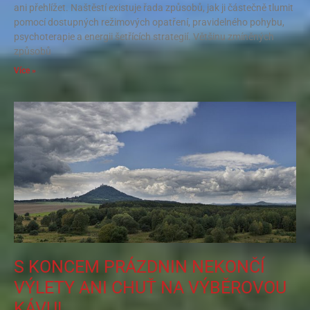
ani přehlížet. Naštěstí existuje řada způsobů, jak ji částečně tlumit
pomocí dostupných režimových opatření, pravidelného pohybu,
psychoterapie a energii šetřících strategií. Většinu zmíněných
způsobů
Více »
S KONCEM PRÁZDNIN NEKONČÍ
VÝLETY ANI CHUŤ NA VÝBĚROVOU
KÁVU!