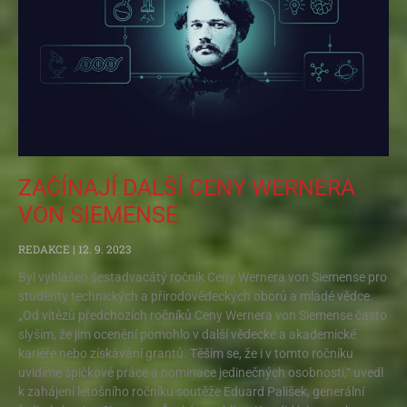
ZAČÍNAJÍ DALŠÍ CENY WERNERA
VON SIEMENSE
REDAKCE
12. 9. 2023
Byl vyhlášen šestadvacátý ročník Ceny Wernera von Siemense pro
studenty technických a přírodovědeckých oborů a mladé vědce.
„Od vítězů předchozích ročníků Ceny Wernera von Siemense často
slyším, že jim ocenění pomohlo v další vědecké a akademické
kariéře nebo získávání grantů. Těším se, že i v tomto ročníku
uvidíme špičkové práce a nominace jedinečných osobností,“ uvedl
k zahájení letošního ročníku soutěže Eduard Palíšek, generální