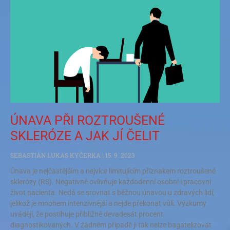
ÚNAVA PŘI ROZTROUŠENÉ
SKLERÓZE A JAK JÍ ČELIT
SEBASTIÁN LUKAS KYČERKA
15. 9. 2023
Únava je nejčastějším a nejvíce limitujícím příznakem roztroušené
sklerózy (RS). Negativně ovlivňuje každodenní osobní i pracovní
život pacienta. Nedá se srovnat s běžnou únavou u zdravých lidí,
jelikož je mnohem intenzivnější a nejde překonat vůlí. Výzkumy
uvádějí, že postihuje přibližně devadesát procent
diagnostikovaných. V žádném případě ji tak nelze bagatelizovat