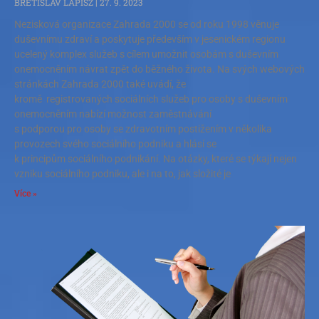
BŘETISLAV LAPISZ
27. 9. 2023
Nezisková organizace Zahrada 2000 se od roku 1998 věnuje
duševnímu zdraví a poskytuje především v jesenickém regionu
ucelený komplex služeb s cílem umožnit osobám s duševním
onemocněním návrat zpět do běžného života. Na svých webových
stránkách Zahrada 2000 také uvádí, že
kromě registrovaných sociálních služeb pro osoby s duševním
onemocněním nabízí možnost zaměstnávání
s podporou pro osoby se zdravotním postižením v několika
provozech svého sociálního podniku a hlásí se
k principům sociálního podnikání. Na otázky, které se týkají nejen
vzniku sociálního podniku, ale i na to, jak složité je
Více »