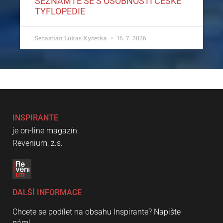
SEZNAMTE SE S OSOBNOSTÍ ČESKÉ
TYFLOPEDIE
Sebastián Lukas Kyčerka
16. 7. 2026
INSPIRANTE
je on-line magazín
Revenium, z.s.
DALŠÍ INFORMACE
Chcete se podílet na obsahu Inspirante? Napište
nám!