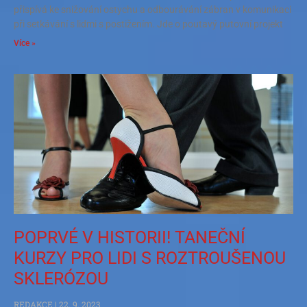
přispívá ke snižování ostychu a odbourávání zábran v komunikaci
při setkávání s lidmi s postižením. Jde o poutavý putovní projekt
Více »
POPRVÉ V HISTORII! TANEČNÍ
KURZY PRO LIDI S ROZTROUŠENOU
SKLERÓZOU
REDAKCE
22. 9. 2023