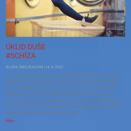
ÚKLID DUŠE
#SCHÍZA
KLÁRA ŠMEJKALOVÁ
14. 9. 2022
Na poslední terapii jsem s psycholožkou řešila, jak vnést režim do
běžných dnů. Jelikož pracuji z domova, mám organizaci svého
času výhradně ve své (bez)moci. A jelikož se má začít od píky,
mluvily jsme o naprosto základním kameni dne: ráno. Jako
absolutní sova, co se týče výkonnosti a energie, je tato část dne
pro mě nejtěžší; na rovinu: každý den jsem ráda, že vůbec vstanu
z postele v nějakou rozumnou dobu. Takže
Více »