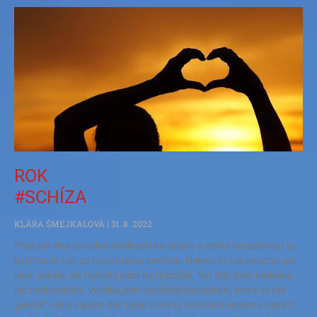
ROK
#SCHÍZA
KLÁRA ŠMEJKALOVÁ
31. 8. 2022
Před pár dny (shodou okolností na tátovy a tetiny narozeniny) to
byl přesně rok, co moje máma zemřela. Nebylo to tak smutné, jak
jsem čekala; ale myslela jsem na ni pořád. Ten den jsem nedělala
nic neobvyklého: vyřídila jsem patřičná blahopřání, která se tak
„pěkně“ sešla v jeden den (jsou tohle ty věci mezi nebem a zemí?)