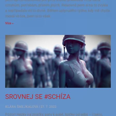
vztahům, potřebám, přáním jiných. Relativně jsem si na to zvykla
a nepřipadalo mi to divné. Během uplynulého týdne, kdy mě chytla
menší viróza, jsem si to však
Více »
SROVNEJ SE #SCHÍZA
KLÁRA ŠMEJKALOVÁ
27. 7. 2022
Pózor! Hezky na značky, paty k sobě, špičky od sebe – i takto,