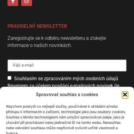
PRAVIDELNÝ NEWSLETTER
Zaregistrujte se k odběru newsletteru a získejte
informace o našich novinkách.
Souhlasím se zpracováním mých osobních údajů
Reveniem za účelem:posílání e-mailových novinek (je
možné se kdykoliv odhlásit).
Spravovat souhlas s cookies
Přihlásit
Abychom poskytli co nejlepší služby, používáme k ukládání a/nebo
přístupu k informacím o zařízení, technologie jako jsou soubory cookies.
Souhlas s těmito technologiemi nám umožní zpracovávat údaje, jako je
chování při procházení nebo jedinečná ID na tomto webu. Nesouhlas
PARTNEŘI
nebo odvolání souhlasu může nepříznivě ovlivnit určité vlastnosti a
funkce.