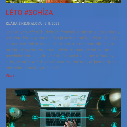
LÉTO #SCHÍZA
KLÁRA ŠMEJKALOVÁ
9. 5. 2023
Čas vlahých večerů, hudebních festivalů, optimismu, čas svobody
a radosti: léto se pomalu blíží a já se ho nemůžu dočkat. Odjakživa
jsem toto období milovala. Charakterizuje mě to natolik, že pro
moji první psychoterapeutku to bylo znamení, že mám v rámci
psychické kondice „zdravé jádro“, jdoucí ruku v ruce třeba taky
s tím, že mám raději brzká rána než temné noci; ač jsem tedy, co se
týče cirkadiánních rytmů, spíše
Více »