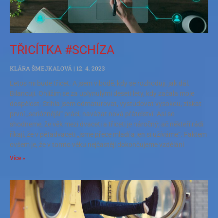
TŘICÍTKA #SCHÍZA
KLÁRA ŠMEJKALOVÁ
12. 4. 2023
Letos mi bude třicet. A jsem v bodě, kdy se rozhoduji, jak dál.
Bilancuji. Ohlížím se za uplynulými deseti lety, kdy začala moje
dospělost. Stihla jsem odmaturovat, vystudovat vysokou, získat
první „serióznější“ práci, navázat nová přátelství. Asi se
shodneme, že věk mezi dvaceti a třiceti je náročný; ač někteří rádi
říkají, že v pětadvaceti „jsme přece mladí a jen si užíváme“. Faktem
ovšem je, že v tomto věku nejčastěji dokončujeme vzdělání
Více »