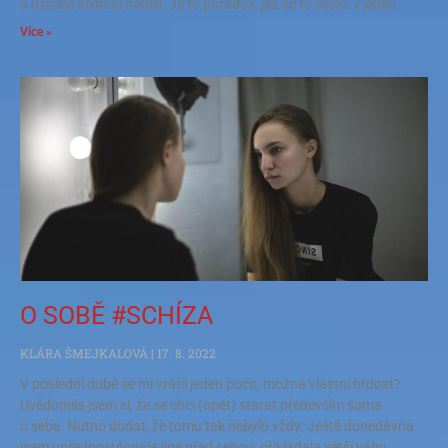
a užívala klidnou neděli. Je to paradox, jak se to sešlo: v jeden
Více »
O SOBĚ #SCHÍZA
KLÁRA ŠMEJKALOVÁ
17. 8. 2022
V poslední době se mi vrátil jeden pocit; možná vlastní hrdost?
Uvědomila jsem si, že se chci (opět) starat především sama
o sebe. Nutno dodat, že tomu tak nebylo vždy. Ještě donedávna
jsem upřednostňovala jiné před sebou; přikládala větší váhu