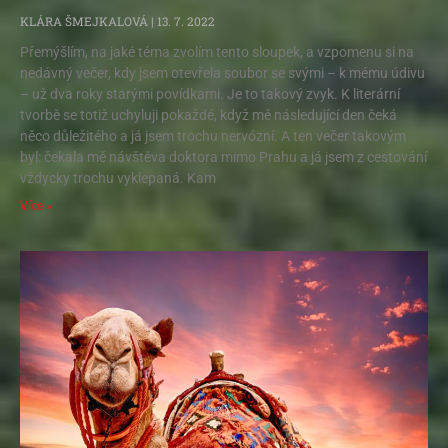
KLÁRA ŠMEJKALOVÁ
13. 7. 2022
Přemýšlím, na jaké téma zvolím tento sloupek, a vzpomenu si na
nedávný večer, kdy jsem otevřela soubor se svými – k mému údivu
– už dva roky starými povídkami. Je to takový zvyk. K literární
tvorbě se totiž uchyluji pokaždé, když mě následující den čeká
něco důležitého a já jsem trochu nervózní. A ten večer takovým
byl: čekala mě návštěva doktora mimo Prahu a já jsem z cestování
vždycky trochu vyklepaná. Kam
Více »