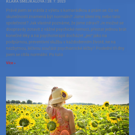
KLÁRA ŠMEJKALOVÁ
28. 7. 2023
Právě jsem se vrátila z výletu s kamarádkou a ptám se: Co ve
skutečnosti znamená být normální? Jsme šílení my, nebo tato
společnost? Jak vlastně poznáme, že jsme zdraví? Je možné se
doopravdy zotavit z vážné psychické nemoci, přestat jednou brát
konečně léky a na psychoterapii docházet „jen“ jako na
podpůrnou, preventivní službu v každodenním životě, ne na
nezbytnou, léčivou součást psychiatrické léčby? Poslední tři dny
jsem se cítila normální. Po tuto
Více »