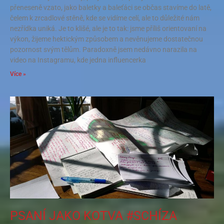
přeneseně vzato, jako baletky a baleťáci se občas stavíme do latě,
čelem k zrcadlové stěně, kde se vidíme celí, ale to důležité nám
nezřídka uniká. Je to klišé, ale je to tak: jsme příliš orientovaní na
výkon, žijeme hektickým způsobem a nevěnujeme dostatečnou
pozornost svým tělům. Paradoxně jsem nedávno narazila na
video na Instagramu, kde jedna influencerka
Více »
PSANÍ JAKO KOTVA #SCHÍZA