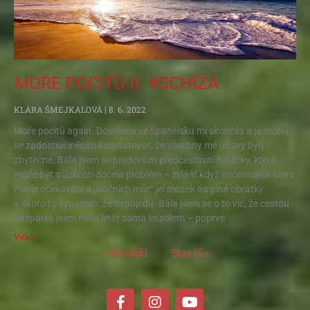
MOŘE POCITŮ II. #SCHÍZA
KLÁRA ŠMEJKALOVÁ
8. 6. 2022
Moře pocitů again. Dovolená ve Španělsku mi skončila a já mohu
se zadostiučiněním konstatovat, že všechny mé obavy byly
zbytečné. Bála jsem se především předcestovní horečky, která
může být s úzkostí docela problém – zvlášť když necestujete sami.
Podle očekávání a „nočních můr“ jel mozek na plné obrátky
a skoro to vypadalo, že nepojedu. Bála jsem se o to víc, že cestou
nazpátek jsem měla letět sama letadlem – poprvé
Více »
« Novější
Starší »