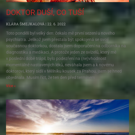
DOKTOR DUŠÍ, CO TUŠÍ
KLÁRA ŠMEJKALOVÁ
22. 6. 2022
Toto pondělí byl velký den: čekalo mě první sezení u nového
psychiatra. Jelikož jsem přestala být spokojená se svojí
současnou doktorkou, dostala jsem doporučení na odborníka na
diagnostiku a medikaci. A protože jeden ze svízelů, který mě
v poslední době trápil, bylo podezření na (ne)vhodnost
momentálně nastavených léků, neváhala jsem a k novému
doktorovi, který sídlí v Mělníku kousek za Prahou, jsem se hned
objednala. Musím říct, že ten den před termínem
Více »