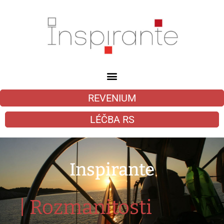
REVENIUM
LÉČBA RS
Inspirante
|
Rozmanitosti