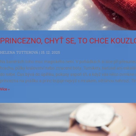
PRINCEZNO, CHYŤ SE, TO CHCE KOUZLO
HELENA TUTTEROVÁ
15. 12. 2025
Na bariérách toho moc magického není. V pohádkách si sice při přesunech
hrachu, půlky království nebo ztracené boty. Turnikety, karusel ani esk
do nebe. Čas bývá do úplňku, pokusy aspoň tři, a když vás něco cvrnkne d
princezna na prášku a princ bojuje nejvýš s mrakem, většinou nehrozí. T
Více »