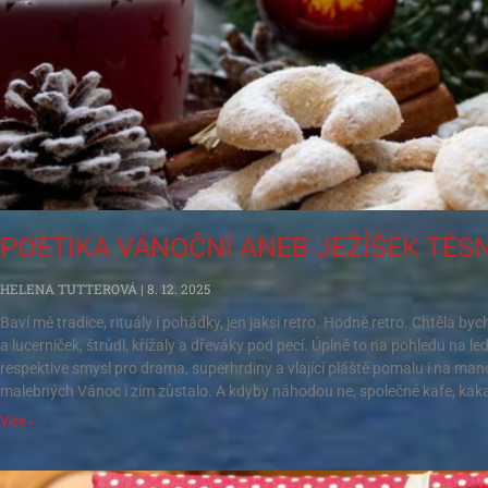
POETIKA VÁNOČNÍ ANEB JEŽÍŠEK TĚS
HELENA TUTTEROVÁ
8. 12. 2025
Baví mě tradice, rituály i pohádky, jen jaksi retro. Hodně retro. Chtěla byc
a lucerniček, štrůdl, křížaly a dřeváky pod pecí. Úplně to na pohledu na l
respektive smysl pro drama, superhrdiny a vlající pláště pomalu i na ma
malebných Vánoc i zim zůstalo. A kdyby náhodou ne, společné kafe, kaka
Více »