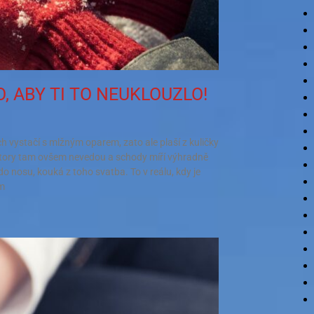
, ABY TI TO NEUKLOUZLO!
 vystačí s mlžným oparem, zato ale plaší z kuličky
alátory tam ovšem nevedou a schody míří výhradně
o nosu, kouká z toho svatba. To v reálu, kdy je
ím