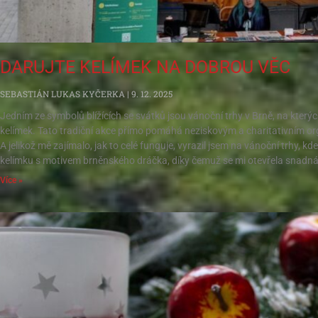
DARUJTE KELÍMEK NA DOBROU VĚC
SEBASTIÁN LUKAS KYČERKA
9. 12. 2025
Jedním ze symbolů blížících se svátků jsou vánoční trhy v Brně, na kterýc
kelímek. Tato tradiční akce přímo pomáhá neziskovým a charitativním or
A jelikož mě zajímalo, jak to celé funguje, vyrazil jsem na vánoční trhy, 
kelímku s motivem brněnského dráčka, díky čemuž se mi otevřela snadná
Více »