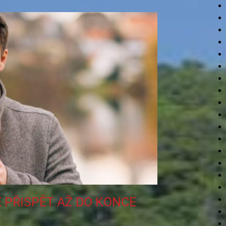
 PŘISPĚT AŽ DO KONCE