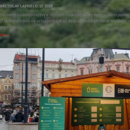
BŘETISLAV LAPISZ
11. 12. 2025
Do největší vánoční výzvy v dějinách České republiky mohou dárci poslat 
či oblíbené místo na virtuální mapě až do posledního prosince letošního 
organizací.
Více »