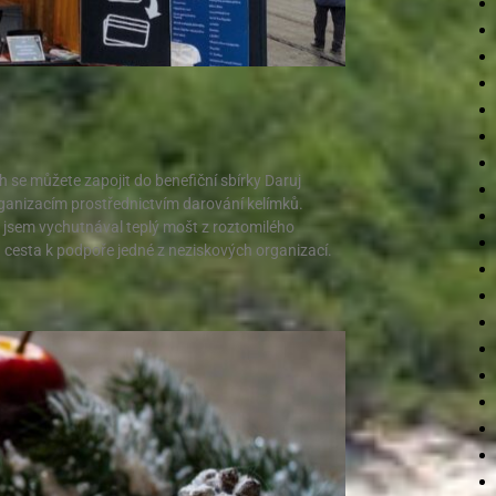
h se můžete zapojit do benefiční sbírky Daruj
ganizacím prostřednictvím darování kelímků.
kde jsem vychutnával teplý mošt z roztomilého
 cesta k podpoře jedné z neziskových organizací.