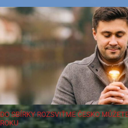
DO SBÍRKY ROZSVIŤME ČESKO MŮŽETE
ROKU