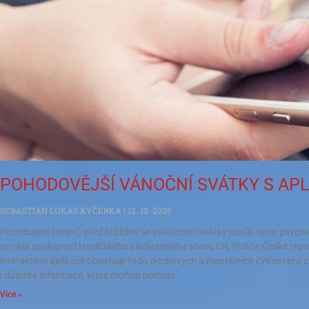
POHODOVĚJŠÍ VÁNOČNÍ SVÁTKY S APL
SEBASTIÁN LUKAS KYČERKA
12. 12. 2025
Potřebujete (nejen) před blížícími se vánočními svátky posílit svou psyc
vznikla spoluprací Hasičského záchranného sboru ČR, Policie České repu
interaktivní aplikace obsahuje řadu dechových a mentálních cvičení pro zv
i důležité informace, které mohou pomoci.
Více »