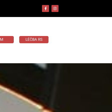
UM
LÉČBA RS