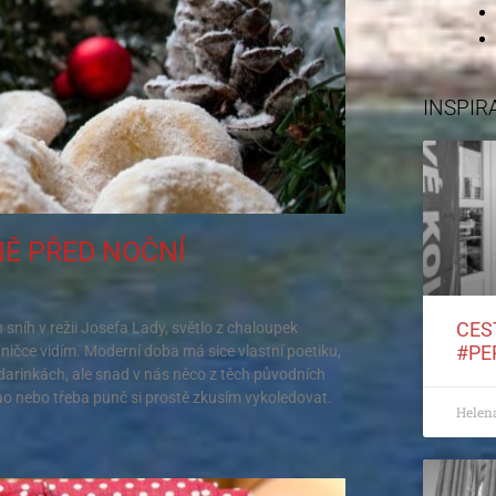
INSPIR
NĚ PŘED NOČNÍ
CES
h sníh v režii Josefa Lady, světlo z chaloupek
#PE
edničce vidím. Moderní doba má sice vlastní poetiku,
ndarinkách, ale snad v nás něco z těch původních
o nebo třeba punč si prostě zkusím vykoledovat.
Helen