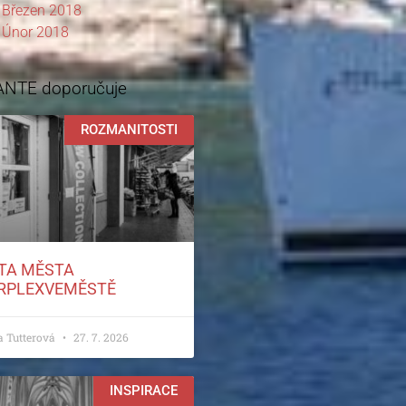
Březen 2018
Únor 2018
ANTE doporučuje
ROZMANITOSTI
TA MĚSTA
RPLEXVEMĚSTĚ
a Tutterová
27. 7. 2026
INSPIRACE