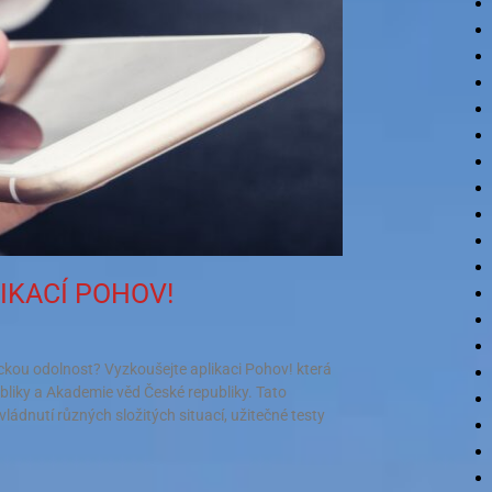
IKACÍ POHOV!
hickou odolnost? Vyzkoušejte aplikaci Pohov! která
bliky a Akademie věd České republiky. Tato
ládnutí různých složitých situací, užitečné testy