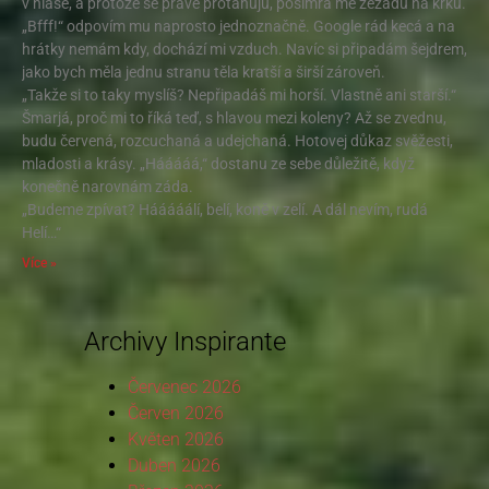
v hlase, a protože se právě protahuju, pošimrá mě zezadu na krku.
„Bfff!“ odpovím mu naprosto jednoznačně. Google rád kecá a na
hrátky nemám kdy, dochází mi vzduch. Navíc si připadám šejdrem,
jako bych měla jednu stranu těla kratší a širší zároveň.
„Takže si to taky myslíš? Nepřipadáš mi horší. Vlastně ani starší.“
Šmarjá, proč mi to říká teď, s hlavou mezi koleny? Až se zvednu,
budu červená, rozcuchaná a udejchaná. Hotovej důkaz svěžesti,
mladosti a krásy. „Hááááá,“ dostanu ze sebe důležitě, když
konečně narovnám záda.
„Budeme zpívat? Hááááálí, belí, koně v zelí. A dál nevím, rudá
Helí…“
Více »
Archivy Inspirante
Červenec 2026
Červen 2026
Květen 2026
Duben 2026