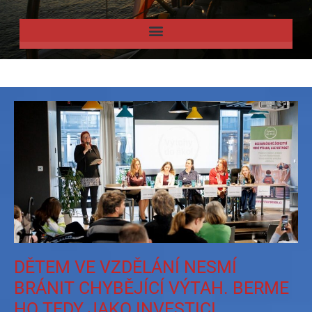
DĚTEM VE VZDĚLÁNÍ NESMÍ
BRÁNIT CHYBĚJÍCÍ VÝTAH. BERME
HO TEDY JAKO INVESTICI