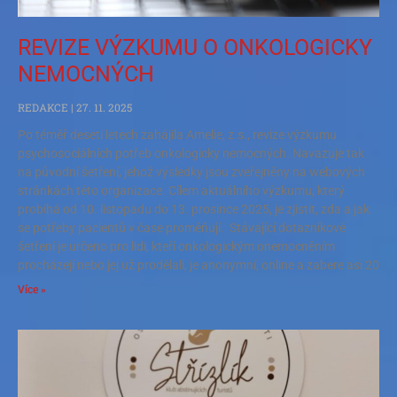
REVIZE VÝZKUMU O ONKOLOGICKY
NEMOCNÝCH
REDAKCE
27. 11. 2025
Po téměř deseti letech zahájila Amelie, z.s., revize výzkumu
psychosociálních potřeb onkologicky nemocných. Navazuje tak
na původní šetření, jehož výsledky jsou zveřejněny na webových
stránkách této organizace. Cílem aktuálního výzkumu, který
probíhá od 10. listopadu do 13. prosince 2025, je zjistit, zda a jak
se potřeby pacientů v čase proměňují. Stávající dotazníkové
šetření je určeno pro lidi, kteří onkologickým onemocněním
procházejí nebo jej už prodělali, je anonymní, online a zabere asi 20
Více »