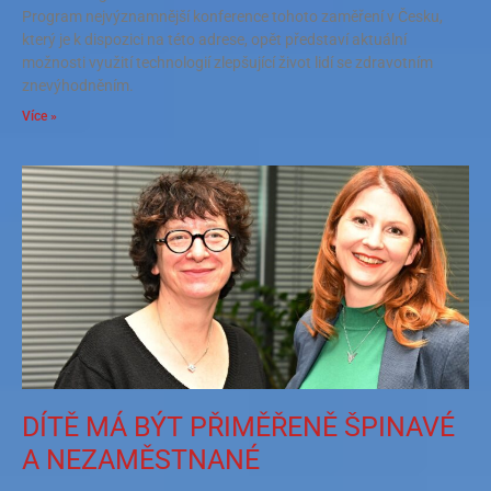
Program nejvýznamnější konference tohoto zaměření v Česku,
který je k dispozici na této adrese, opět představí aktuální
možnosti využití technologií zlepšující život lidí se zdravotním
znevýhodněním.
Více »
DÍTĚ MÁ BÝT PŘIMĚŘENĚ ŠPINAVÉ
A NEZAMĚSTNANÉ