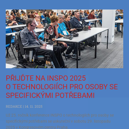
PŘIJĎTE NA INSPO 2025
O TECHNOLOGIÍCH PRO OSOBY SE
SPECIFICKÝMI POTŘEBAMI
REDAKCE
14. 11. 2025
Už 25. ročník konference INSPO o technologiích pro osoby se
specifickými potřebami se uskuteční v sobotu 29. listopadu
2025 v Kongresovém centru Praha.