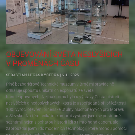
OBJEVOVÁNÍ SVĚTA NESLYŠÍCÍCH
V PROMĚNÁCH ČASU
SEBASTIÁN LUKAS KYČERKA
6. 11. 2025
Plně bezbariérové Technické muzeum v Brně mi pravidelně
odhaluje spoustu unikátních exponátů ze světa
handicapovaných. Nejinak tomu bylo u výstavy Cesta historií
neslyšících a nedoslýchavých, která je uspořádaná při příležitosti
100. výročí otevření brněnské Útulny hluchoněmých pro Moravu
a Slezsko. Na této unikátní komorní výstavě jsem se postupně
seznámil nejen s bohatou historií lidí s tímto handicapem, ale
zabrouzdal jsem i do moderních technologií, které mohou pomoci
v nejbližších letech. Pokud se na výstavu rovněž chystáte,