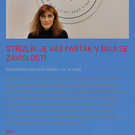
STŘÍZLÍK JE VÁŠ PARŤÁK V BOJI SE
ZÁVISLOSTÍ
SEBASTIÁN LUKAS KYČERKA
26. 11. 2025
V online rozhovoru jsem si povídal s Evou Brázdovou Jagelskou,
která je koordinátorkou brněnského Peer klubu Střízlík, který
pomáhá lidem na cestě zotavení ze závislosti na legálních látkách.
V rozhovoru jsme probrali začátky klubu, jeho pestré aktivity,
inspirativní přístup ke klientům a mnoho dalšího. Nechybějí ani
pozvánky na zajímavé vánoční akce, které klub organizuje.
V závěru rozhovoru jsme se dotkli také osobnějších témat, která
osvětlují motivaci k této záslužné práci. Co
Více »