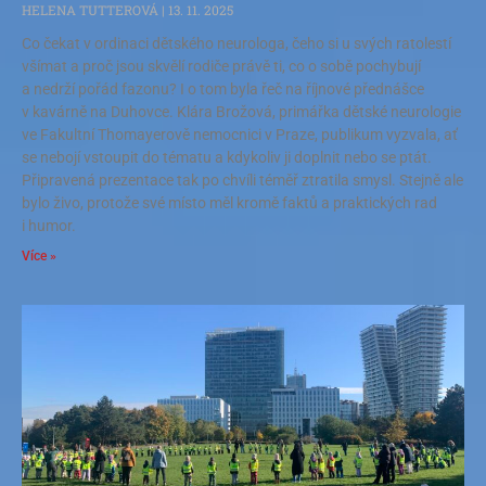
HELENA TUTTEROVÁ
13. 11. 2025
Co čekat v ordinaci dětského neurologa, čeho si u svých ratolestí
všímat a proč jsou skvělí rodiče právě ti, co o sobě pochybují
a nedrží pořád fazonu? I o tom byla řeč na říjnové přednášce
v kavárně na Duhovce. Klára Brožová, primářka dětské neurologie
ve Fakultní Thomayerově nemocnici v Praze, publikum vyzvala, ať
se nebojí vstoupit do tématu a kdykoliv ji doplnit nebo se ptát.
Připravená prezentace tak po chvíli téměř ztratila smysl. Stejně ale
bylo živo, protože své místo měl kromě faktů a praktických rad
i humor.
Více »