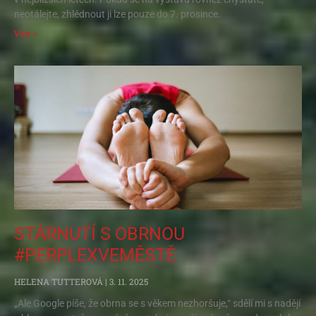
neotálejte, zhlédnout ji lze pouze do 7. prosince.
Více »
STÁRNUTÍ S OBRNOU
#PERPLEXVEMĚSTĚ
HELENA TUTTEROVÁ
3. 11. 2025
„Ale Google píše, že obrna se s věkem nezhoršuje,“ sdělí mi s nadějí