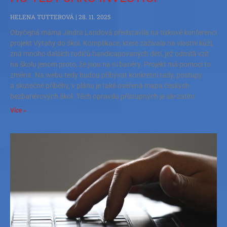
HELENA TUTTEROVÁ
28. 11. 2025
Obyčejná máma Jindra Landová představila na tiskové konferenci
projekt Výtahy do škol. Komplikace, které zažívala na vlastní kůži,
zná mnoho dalších rodičů handicapovaných dětí, jež odmítli vzít
na školu jenom proto, že jsou na ní bariéry. Projekt má pomoci to
změnit. Na webu tedy budou přibývat konkrétní rady, postupy
a skutečné příběhy, v plánu je také ověřená mapa českých
bezbariérových škol. Těch opravdu přístupných je ale zatím
Více »