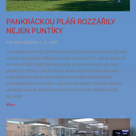
PANKRÁCKOU PLÁŇ ROZZÁŘILY
NEJEN PUNTÍKY
EVA HAVLÍČKOVÁ
7. 11. 2025
Jak nejlépe vysvětlit předškolákům, že přátelství je důležitější než
vzhled a že pomoc kolikrát zahřeje víc než svetr? Jak je ujistit, že
se nemusí bát obejmout kamarády s lupénkou nebo si s nimi
plácnout? Přece hrou! Proto se další ročník Puntíkového dne
v pankráckém parku proměnil v rozesmáté opuntíkované
mraveniště plné tvořivých i sportovních aktivit. Chybět nemohl
divadelní koutek, bublinové království ani velký lidský puntík
na závěr.
Více »