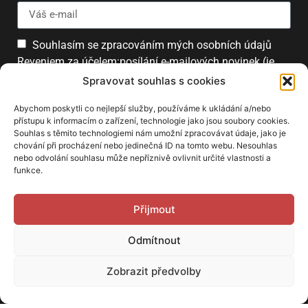
Souhlasím se zpracováním mých osobních údajů
Reveniem za účelem:posílání e-mailových novinek (je
možné se kdykoliv odhlásit).
Spravovat souhlas s cookies
Přihlásit
Abychom poskytli co nejlepší služby, používáme k ukládání a/nebo
přístupu k informacím o zařízení, technologie jako jsou soubory cookies.
Souhlas s těmito technologiemi nám umožní zpracovávat údaje, jako je
chování při procházení nebo jedinečná ID na tomto webu. Nesouhlas
PARTNEŘI
nebo odvolání souhlasu může nepříznivě ovlivnit určité vlastnosti a
funkce.
Přijmout
Odmítnout
Zobrazit předvolby