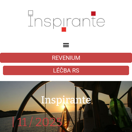
REVENIUM
LÉČBA RS
Inspirante
|
11 / 2025