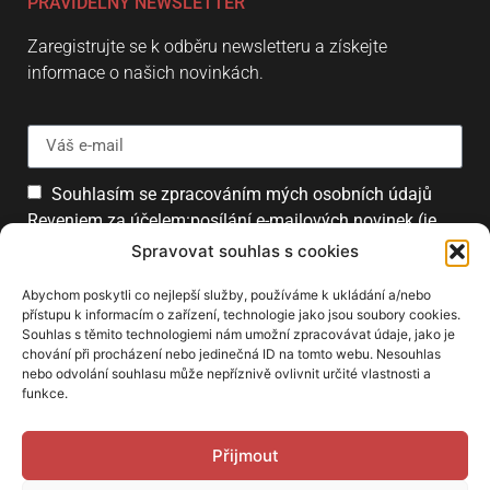
PRAVIDELNÝ NEWSLETTER
Zaregistrujte se k odběru newsletteru a získejte
informace o našich novinkách.
Souhlasím se zpracováním mých osobních údajů
Reveniem za účelem:posílání e-mailových novinek (je
možné se kdykoliv odhlásit).
Spravovat souhlas s cookies
Přihlásit
Abychom poskytli co nejlepší služby, používáme k ukládání a/nebo
přístupu k informacím o zařízení, technologie jako jsou soubory cookies.
Souhlas s těmito technologiemi nám umožní zpracovávat údaje, jako je
chování při procházení nebo jedinečná ID na tomto webu. Nesouhlas
PARTNEŘI
nebo odvolání souhlasu může nepříznivě ovlivnit určité vlastnosti a
funkce.
Přijmout