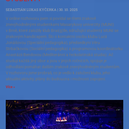
SEBASTIÁN LUKAS KYČERKA
30. 10. 2025
V online rozhovoru jsem si povídal se třemi zrakově
znevýhodněnými studentkami Masarykovy univerzity (MUNI)
v Brně, které založily klub Brai(g)lle, sdružující studenty MUNI se
zrakovým handicapem. Šlo o kontaktní osobu klubu Lucii
Jonášovou (Speciální pedagogika), předsedkyni Věru
Strbačkovou (Sociální pedagogika) a programovou koordinátorku
Anastázii Bendovou (Mediteránní a řeckolatinská studia). Ač
studují každá jiný obor a jsou v jiných ročnících, spojuje je
odhodlání pomáhat dalším zrakově znevýhodněným studentům.
V rozhovoru jsme probrali, co je vedlo k založení klubu, jeho
aktuální aktivity, plány do budoucna i možnosti zapojení.
Více »