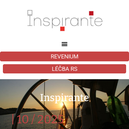
REVENIUM
LÉČBA RS
Inspirante
|
10 / 2025