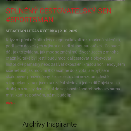
SPLNĚNÝ CESTOVATELSKÝ SEN
#SPORTSMAN
SEBASTIÁN LUKAS KYČERKA
2. 10. 2025
Když mi před několika lety diagnostikovali roztroušená sklerózu,
padl jsem do velkých nejistot a kladl si spoustu otázek. Co bude
dál, jak to zvládnu, jak moc se změní můj život? Jeden z mnoha
otazníků také byl, jestli budu moci dál cestovat a objevovat
historické památky nebo zažívat okouzlení krásou hor. Tehdy jsem
sice netušil, jak moc mi RS zasáhne do života, ale byl jsem
skálopevně přesvědčený, že se cestování nevzdám. Ještě
s kapačkou v ruce jsem tak začal sledovat jeden díl Objektivu za
druhým a stejný den se dal do sepisování podrobného seznamu
míst, kam se podívám, až mi bude líp.
Více »
Archivy Inspirante