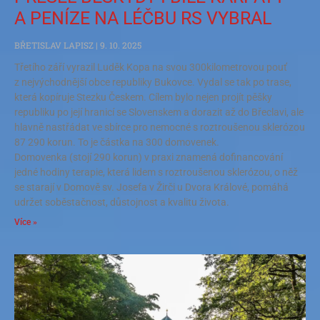
A PENÍZE NA LÉČBU RS VYBRAL
BŘETISLAV LAPISZ
9. 10. 2025
Třetího září vyrazil Luděk Kopa na svou 300kilometrovou pouť
z nejvýchodnější obce republiky Bukovce. Vydal se tak po trase,
která kopíruje Stezku Českem. Cílem bylo nejen projít pěšky
republiku po její hranicí se Slovenskem a dorazit až do Břeclavi, ale
hlavně nastřádat ve sbírce pro nemocné s roztroušenou sklerózou
87 290 korun. To je částka na 300 domovenek.
Domovenka (stojí 290 korun) v praxi znamená dofinancování
jedné hodiny terapie, která lidem s roztroušenou sklerózou, o něž
se starají v Domově sv. Josefa v Žirči u Dvora Králové, pomáhá
udržet soběstačnost, důstojnost a kvalitu života.
Více »