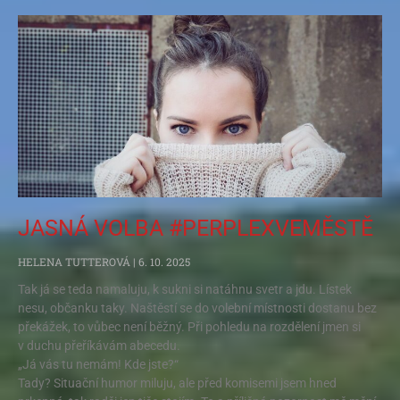
JASNÁ VOLBA #PERPLEXVEMĚSTĚ
HELENA TUTTEROVÁ
6. 10. 2025
Tak já se teda namaluju, k sukni si natáhnu svetr a jdu. Lístek
nesu, občanku taky. Naštěstí se do volební místnosti dostanu bez
překážek, to vůbec není běžný. Při pohledu na rozdělení jmen si
v duchu přeříkávám abecedu.
„Já vás tu nemám! Kde jste?“
Tady? Situační humor miluju, ale před komisemi jsem hned