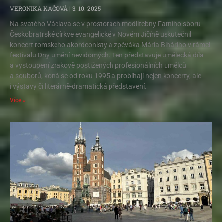
VERONIKA KAČOVÁ
3. 10. 2025
Na svatého Václava se v prostorách modlitebny Farního sboru
Českobratrské církve evangelické v Novém Jičíně uskutečnil
koncert romského akordeonisty a zpěváka Mária Biháriho v rámci
festivalu Dny umění nevidomých. Ten představuje umělecká díla
a vystoupení zrakově postižených profesionálních umělců
a souborů, koná se od roku 1995 a probíhají nejen koncerty, ale
i výstavy či literárně-dramatická představení.
Více »