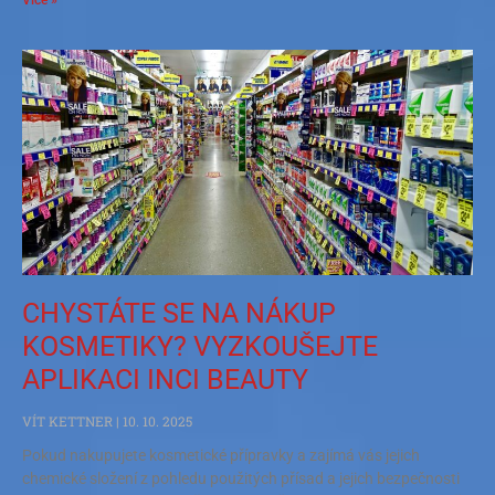
CHYSTÁTE SE NA NÁKUP
KOSMETIKY? VYZKOUŠEJTE
APLIKACI INCI BEAUTY
VÍT KETTNER
10. 10. 2025
Pokud nakupujete kosmetické přípravky a zajímá vás jejich
chemické složení z pohledu použitých přísad a jejich bezpečnosti