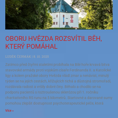
OBORU HVĚZDA ROZSVÍTIL BĚH,
KTERÝ POMÁHAL
LUDĚK ČERMÁK
8. 10. 2025
Zatímco před čtyřmi staletími probíhala na Bílé hoře krvavá bitva
stavovské armády proti vojskům císaře Ferdinanda II. a Katolické
ligy a kolem pražské obory Hvězda vládl zmar a nenávist, minulý
týden se na jejích cestách, křižujících tichá a důstojná stromořadí,
rozdávala radost a vršily dobré činy. Běhalo a chodilo se na
podporu pacientů s roztroušenou sklerózou při 1. ročníku
charitativního RS runu na 5 kilometrů. Startovné a darované sumy
pomohou zlepšit dostupnost psychoterapeutické péče, která
Více »