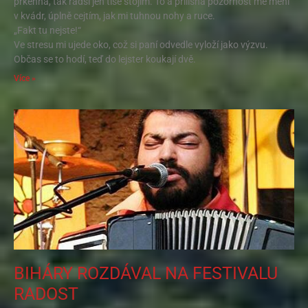
prkenná, tak radši jen tiše stojím. To a přílišná pozornost mě mění
v kvádr, úplně cejtím, jak mi tuhnou nohy a ruce.
„Fakt tu nejste!“
Ve stresu mi ujede oko, což si paní odvedle vyloží jako výzvu.
Občas se to hodí, teď do lejster koukají dvě.
Více »
BIHÁRY ROZDÁVAL NA FESTIVALU
RADOST