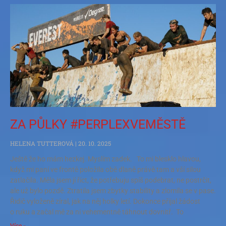
ZA PŮLKY #PERPLEXVEMĚSTĚ
HELENA TUTTEROVÁ
20. 10. 2025
Ještě že ho mám hezkej. Myslím zadek. To mi blesklo hlavou,
když mi paní ve frontě položila obě dlaně právě tam a vší silou
zatlačila. Měla jsem jí říct, že potřebuju spíš podebrat, ne postrčit,
ale už bylo pozdě. Ztratila jsem zbytky stability a zlomila se v pase.
Řidič vyloženě zíral, jak na něj holky letí. Dokonce přijal žádost
o ruku a začal mě za ni vehementně táhnout dovnitř. To
Více »