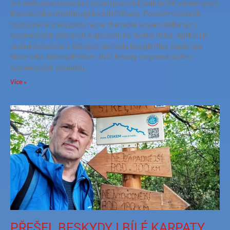
pro vaše zdraví nebo pro životní prostředí, pak určitě zkuste využít
francouzskou mobilní aplikaci INCI Beaty. Pomůže vám určit,
rozpoznat a analyzovat různé chemické složení oblíbených
kosmetických přípravků a upozorní na možná rizika. Aplikaci je
možné instalovat z běžných obchodů Google Play, Apple App
Store nebo Microsoft Store. INCI Beauty rozpozná složení
kosmetických produktů
Více »
PŘEŠEL BESKYDY I BÍLÉ KARPATY