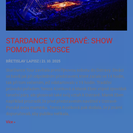
STARDANCE V OSTRAVĚ: SHOW
POMOHLA I ROSCE
BŘETISLAV LAPISZ
21. 10. 2025
StarDance Tour zavítala první říjnovou sobotu do Ostravy. Diváci
se bavili jak při odpoledním představení, které začalo ve 14 hodin,
tak při tom večerním, jež odstartovalo v 19 hodin. Tradiční
průvodci pořadem Tereza Kostková a Marek Eben vtipně zpovídali
taneční páry, ale glosovali také svůj vztah k Ostravě. Marek Eben
například prozradil, že před představením navštívil v Ostravě-
Porubě svou maminku. Tereza Kostková pak dodala, že jí známí
doporučovali, aby publiku neříkala,
Více »