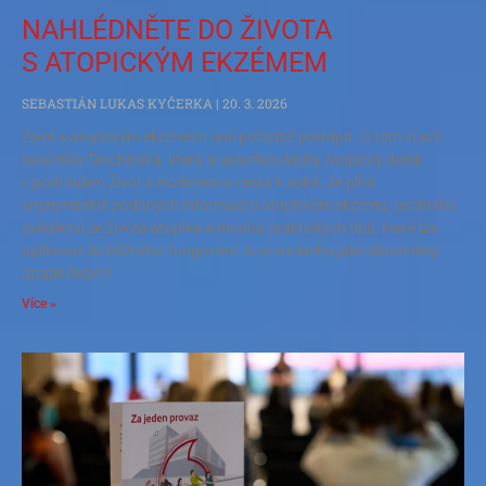
NAHLÉDNĚTE DO ŽIVOTA
S ATOPICKÝM EKZÉMEM
SEBASTIÁN LUKAS KYČERKA
20. 3. 2026
Život s atopickým ekzémem umí pořádně potrápit. O tom ví své
také Inka Teschinská, která je autorkou knihy Atopický deník
s podtitulem Život s ekzémem a cesta k sobě. Je plná
srozumitelně podaných informací o atopickém ekzému, osobního
svědectví ze života atopika a mnoha praktických tipů, které lze
aplikovat do běžného fungování. A co na knihu jako dlouholetý
atopik říkám?
Více »