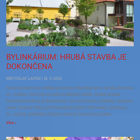
BYLINKÁRIUM: HRUBÁ STAVBA JE
DOKONČENA
BŘETISLAV LAPISZ
18. 3. 2026
Nový komunitní a vzdělávací prostor Bylinkárium v areálu Domova
sv. Josefa v Žirči má za sebou důležitý milník. Hrubá stavba
historické budovy je dokončena. Už má střechu, podlahy, osazená
okna i hotové stěny, informovala Kristýna Větrovská z Domova
sv. Josefa, střediska Oblastní charity Červený Kostelec.
Více »