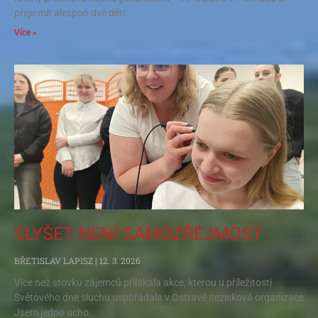
přeje mít alespoň dvě děti.
Více »
SLYŠET NENÍ SAMOZŘEJMOST
BŘETISLAV LAPISZ
12. 3. 2026
Více než stovku zájemců přilákala akce, kterou u příležitosti
Světového dne sluchu uspořádala v Ostravě nezisková organizace
Jsem jedno ucho.