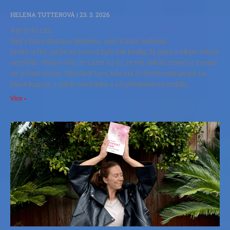
HELENA TUTTEROVÁ
23. 3. 2026
A je to tu zas.
Než v buse dostanu jízdenku, není si kam sednout.
Umím si říct, jenže mi zrovna bylo tak hezky, že jsem s nikým mluvit
nechtěla. Přitom vím, že sázet na to, že mě někdo zmerčí a zvedne
se, je fakt loterie. Obzvlášť tam, kde má tři čtvrtě cestujících na
hlavě kapuci, v uších sluchátka a oči přilepené na mobilu.
Více »