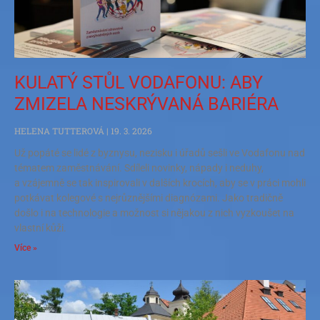
KULATÝ STŮL VODAFONU: ABY
ZMIZELA NESKRÝVANÁ BARIÉRA
HELENA TUTTEROVÁ
19. 3. 2026
Už popáté se lidé z byznysu, nezisku i úřadů sešli ve Vodafonu nad
tématem zaměstnávání. Sdíleli novinky, nápady i neduhy,
a vzájemně se tak inspirovali v dalších krocích, aby se v práci mohli
potkávat kolegové s nejrůznějšími diagnózami. Jako tradičně
došlo i na technologie a možnost si nějakou z nich vyzkoušet na
vlastní kůži.
Více »