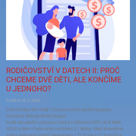
RODIČOVSTVÍ V DATECH II: PROČ
CHCEME DVĚ DĚTI, ALE KONČÍME
U JEDNOHO?
PLÁN R
16. 3. 2026
Češi a Češky děti chtějí. V tom je možná největší paradox
současné demografické situace.
Podle aktuálního výzkumu Cesty k rodičovství (PřF UK & NMS,
2024) si lidé v Česku přejí v průměru 2,1 dítěte. Ideál dvoudětné
rodiny přetrvává napříč generacemi – 77 % žen a 71 % mužů si