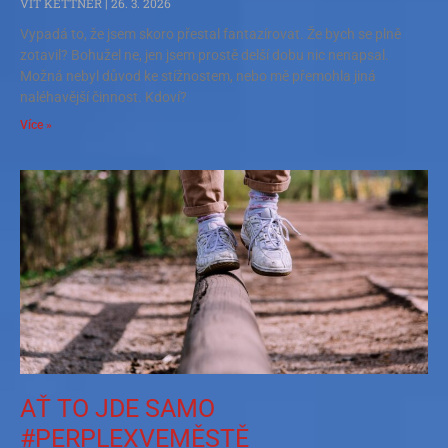
VÍT KETTNER
26. 3. 2026
Vypadá to, že jsem skoro přestal fantazírovat. Že bych se plně
zotavil? Bohužel ne, jen jsem prostě delší dobu nic nenapsal.
Možná nebyl důvod ke stížnostem, nebo mě přemohla jiná
naléhavější činnost. Kdoví?
Více »
AŤ TO JDE SAMO
#PERPLEXVEMĚSTĚ