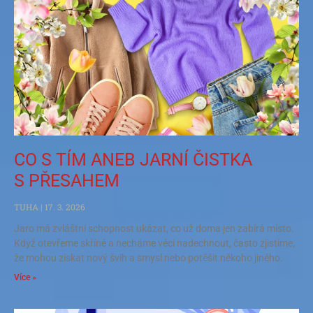
CO S TÍM ANEB JARNÍ ČISTKA
S PŘESAHEM
TUHA
17. 3. 2026
Jaro má zvláštní schopnost ukázat, co už doma jen zabírá místo.
Když otevřeme skříně a necháme věci nadechnout, často zjistíme,
že mohou získat nový švih a smysl nebo potěšit někoho jiného.
Více »