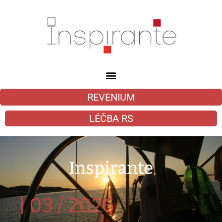
REVENIUM
LÉČBA RS
Inspirante
|
03 / 2026