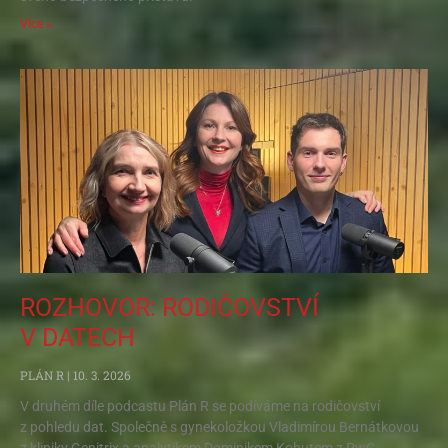
Více »
ROZHOVOR: RODIČOVSTVÍ
V DATECH
PLÁN R
10. 3. 2026
V druhém díle podcastu Plán R se podíváme na rodičovství
z pohledu dat. Společně s gynekoložkou Vladimírou Bernátkovou
z kliniky Genitrix a analytikem Dominikem Kohutem z PwC