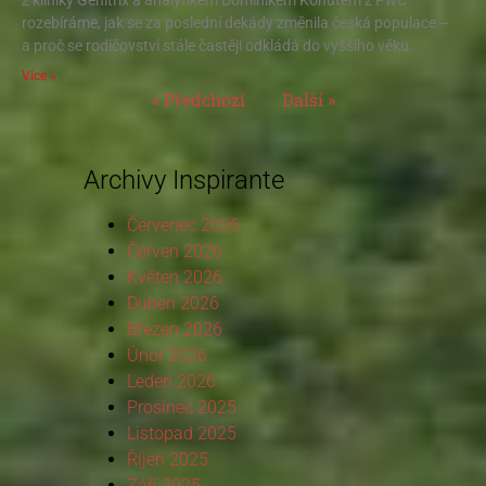
rozebíráme, jak se za poslední dekády změnila česká populace –
a proč se rodičovství stále častěji odkládá do vyššího věku.
Více »
« Předchozí
Další »
Archivy Inspirante
Červenec 2026
Červen 2026
Květen 2026
Duben 2026
Březen 2026
Únor 2026
Leden 2026
Prosinec 2025
Listopad 2025
Říjen 2025
Září 2025