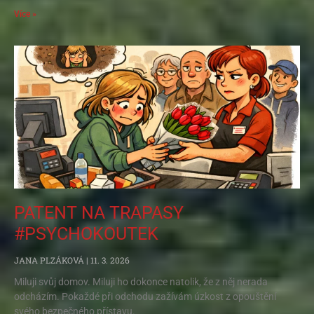
Více »
PATENT NA TRAPASY
#PSYCHOKOUTEK
JANA PLZÁKOVÁ
11. 3. 2026
Miluji svůj domov. Miluji ho dokonce natolik, že z něj nerada
odcházím. Pokaždé při odchodu zažívám úzkost z opouštění
svého bezpečného přístavu.