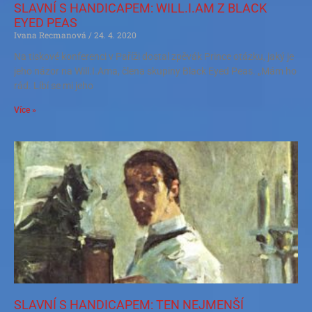
SLAVNÍ S HANDICAPEM: WILL.I.AM Z BLACK
EYED PEAS
Ivana Recmanová
24. 4. 2020
Na tiskové konferenci v Paříži dostal zpěvák Prince otázku, jaký je
jeho názor na Will.I.Ama, člena skupiny Black Eyed Peas. „Mám ho
rád. Líbí se mi jeho
Více »
SLAVNÍ S HANDICAPEM: TEN NEJMENŠÍ