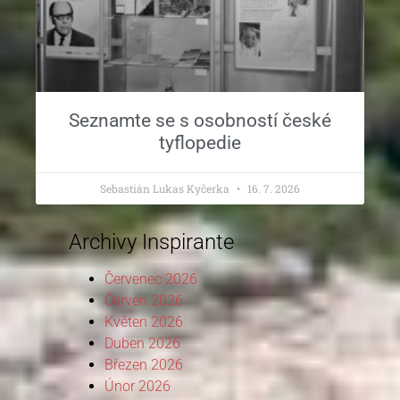
Seznamte se s osobností české
tyflopedie
Sebastián Lukas Kyčerka
16. 7. 2026
Archivy Inspirante
Červenec 2026
Červen 2026
Květen 2026
Duben 2026
Březen 2026
Únor 2026