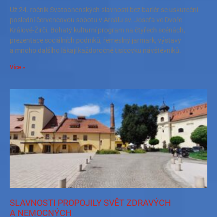
Už 24. ročník Svatoanenských slavností bez bariér se uskuteční
poslední červencovou sobotu v Areálu sv. Josefa ve Dvoře
Králové-Žirči. Bohatý kulturní program na čtyřech scénách,
prezentace sociálních podniků, řemeslný jarmark, výstavy
a mnoho dalšího lákají každoročně tisícovku návštěvníků.
Více »
SLAVNOSTI PROPOJILY SVĚT ZDRAVÝCH
A NEMOCNÝCH