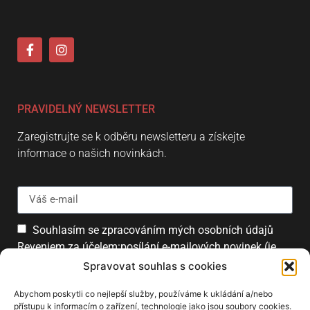
PRAVIDELNÝ NEWSLETTER
Zaregistrujte se k odběru newsletteru a získejte
informace o našich novinkách.
Souhlasím se zpracováním mých osobních údajů
Reveniem za účelem:posílání e-mailových novinek (je
možné se kdykoliv odhlásit).
Spravovat souhlas s cookies
Přihlásit
Abychom poskytli co nejlepší služby, používáme k ukládání a/nebo
přístupu k informacím o zařízení, technologie jako jsou soubory cookies.