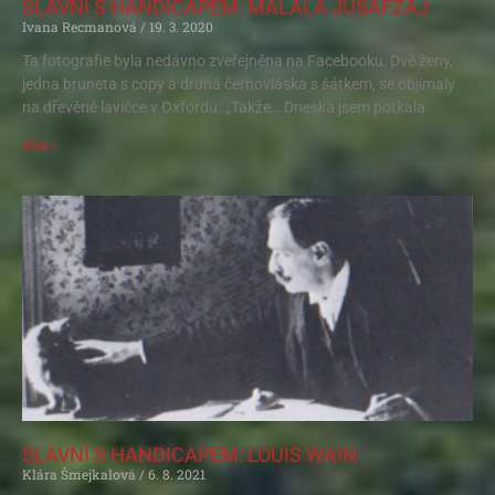
SLAVNÍ S HANDICAPEM: MALÁLA JÚSAFZÁJ
Ivana Recmanová
19. 3. 2020
Ta fotografie byla nedávno zveřejněna na Facebooku: Dvě ženy,
jedna bruneta s copy a druhá černovláska s šátkem, se objímaly
na dřevěné lavičce v Oxfordu. „Takže… Dneska jsem potkala
Více »
SLAVNÍ S HANDICAPEM: LOUIS WAIN
Klára Šmejkalová
6. 8. 2021