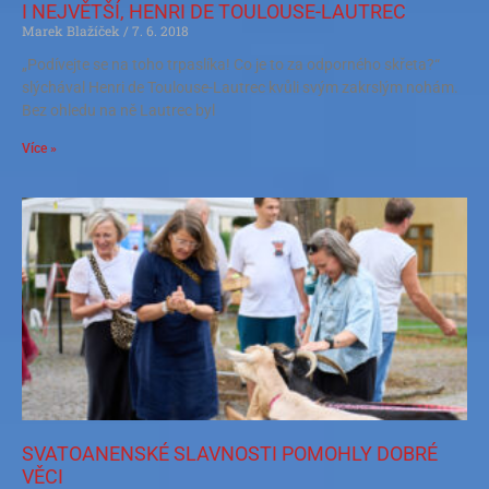
I NEJVĚTŠÍ, HENRI DE TOULOUSE-LAUTREC
Marek Blažíček
7. 6. 2018
„Podívejte se na toho trpaslíka! Co je to za odporného skřeta?“
slýchával Henri de Toulouse-Lautrec kvůli svým zakrslým nohám.
Bez ohledu na ně Lautrec byl
Více »
SVATOANENSKÉ SLAVNOSTI POMOHLY DOBRÉ
VĚCI