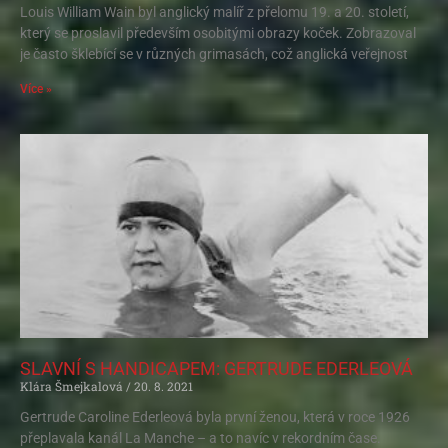
Louis William Wain byl anglický malíř z přelomu 19. a 20. století,
který se proslavil především osobitými obrazy koček. Zobrazoval
je často šklebící se v různých grimasách, což anglická veřejnost
Více »
SLAVNÍ S HANDICAPEM: GERTRUDE EDERLEOVÁ
Klára Šmejkalová
20. 8. 2021
Gertrude Caroline Ederleová byla první ženou, která v roce 1926
přeplavala kanál La Manche – a to navíc v rekordním čase.