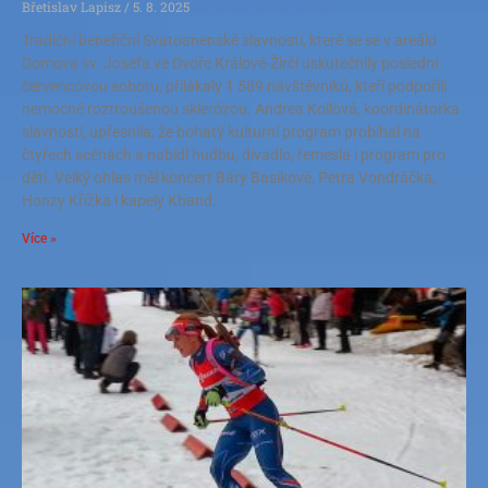
Břetislav Lapisz
5. 8. 2025
Tradiční benefiční Svatoanenské slavnosti, které se se v areálu
Domova sv. Josefa ve Dvoře Králové-Žirči uskutečnily poslední
červencovou sobotu, přilákaly 1 589 návštěvníků, kteří podpořili
nemocné roztroušenou sklerózou. Andrea Kollová, koordinátorka
slavností, upřesnila, že bohatý kulturní program probíhal na
čtyřech scénách a nabídl hudbu, divadlo, řemesla i program pro
děti. Velký ohlas měl koncert Báry Basikové, Petra Vondráčka,
Honzy Křížka i kapely Kband.
Více »