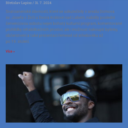
Břetislav Lapisz
31. 7. 2024
Svatoanenské slavnosti, které se uskutečnily v areálu Domova
sv. Josefa v Žirči u Dvora Králové nad Labem, nabídly poslední
červencovou sobotu nejen bohatý kulturní program, komentované
prohlídky rehabilitačních prostor, ale i možnost nakoupit bylinky,
občerstvení a také prezentaci řemesel od středověku až
po 19. století.
Více »