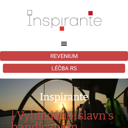
REVENIUM
LÉČBA RS
Inspirante
| Vyhledáno: slavn s
handicapem