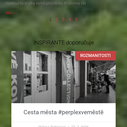
Vysloužila si díky tomu přezdívku Královna vln
Více »
1
2
3
4
5
INSPIRANTE doporučuje
ROZMANITOSTI
Cesta města #perplexveměstě
Helena Tutterová
27. 7. 2026