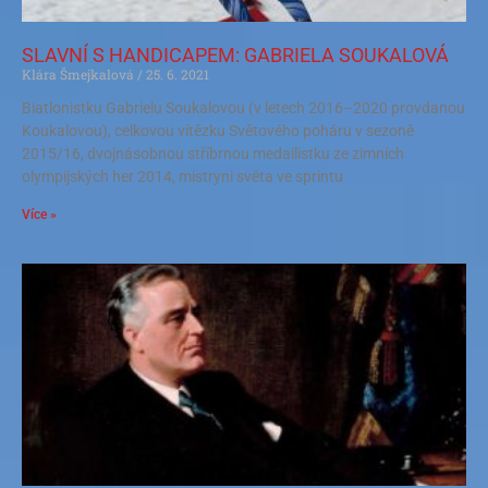
SLAVNÍ S HANDICAPEM: GABRIELA SOUKALOVÁ
Klára Šmejkalová
25. 6. 2021
Biatlonistku Gabrielu Soukalovou (v letech 2016–2020 provdanou
Koukalovou), celkovou vítězku Světového poháru v sezoně
2015/16, dvojnásobnou stříbrnou medailistku ze zimních
olympijských her 2014, mistryni světa ve sprintu
Více »