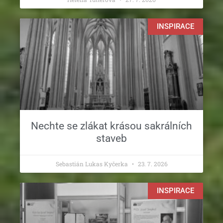
INSPIRACE
Nechte se zlákat krásou sakrálních
staveb
Sebastián Lukas Kyčerka
23. 7. 2026
INSPIRACE