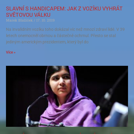
SLAVNÍ S HANDICAPEM: JAK Z VOZÍKU VYHRÁT
SVĚTOVOU VÁLKU
Marek Blažíček
17. 10. 2019
Na invalidním vozíku toho dokázal víc než mnozí zdraví lidé. V 39
letech onemocněl obrnou a částečně ochrnul. Přesto se stal
jediným americkým prezidentem, který byl do
Více »