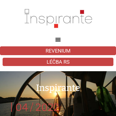
REVENIUM
LÉČBA RS
Inspirante
|
04 / 2022