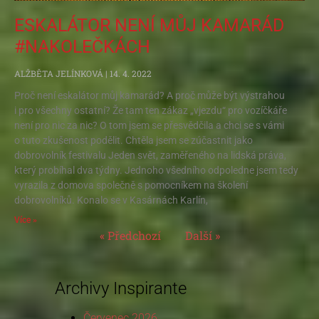
ESKALÁTOR NENÍ MŮJ KAMARÁD
#NAKOLEČKÁCH
ALŽBĚTA JELÍNKOVÁ
14. 4. 2022
Proč není eskalátor můj kamarád? A proč může být výstrahou
i pro všechny ostatní? Že tam ten zákaz „vjezdu“ pro vozíčkáře
není pro nic za nic? O tom jsem se přesvědčila a chci se s vámi
o tuto zkušenost podělit. Chtěla jsem se zúčastnit jako
dobrovolník festivalu Jeden svět, zaměřeného na lidská práva,
který probíhal dva týdny. Jednoho všedního odpoledne jsem tedy
vyrazila z domova společně s pomocníkem na školení
dobrovolníků. Konalo se v Kasárnách Karlín,
Více »
« Předchozí
Další »
Archivy Inspirante
Červenec 2026