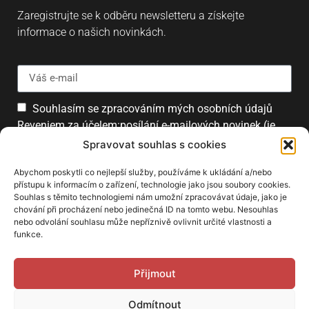
Zaregistrujte se k odběru newsletteru a získejte
informace o našich novinkách.
Souhlasím se zpracováním mých osobních údajů
Reveniem za účelem:posílání e-mailových novinek (je
možné se kdykoliv odhlásit).
Spravovat souhlas s cookies
Přihlásit
Abychom poskytli co nejlepší služby, používáme k ukládání a/nebo
přístupu k informacím o zařízení, technologie jako jsou soubory cookies.
Souhlas s těmito technologiemi nám umožní zpracovávat údaje, jako je
chování při procházení nebo jedinečná ID na tomto webu. Nesouhlas
PARTNEŘI
nebo odvolání souhlasu může nepříznivě ovlivnit určité vlastnosti a
funkce.
Přijmout
Odmítnout