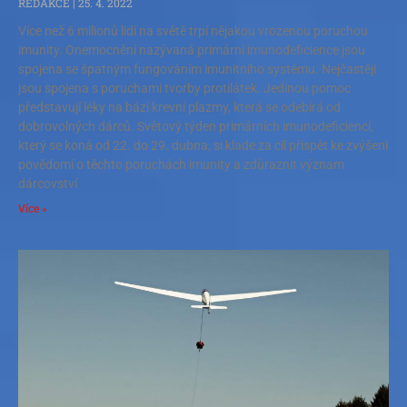
REDAKCE
25. 4. 2022
Více než 6 milionů lidí na světě trpí nějakou vrozenou poruchou
imunity. Onemocnění nazývaná primární imunodeficience jsou
spojena se špatným fungováním imunitního systému. Nejčastěji
jsou spojena s poruchami tvorby protilátek. Jedinou pomoc
představují léky na bázi krevní plazmy, která se odebírá od
dobrovolných dárců. Světový týden primárních imunodeficiencí,
který se koná od 22. do 29. dubna, si klade za cíl přispět ke zvýšení
povědomí o těchto poruchách imunity a zdůraznit význam
dárcovství
Více »