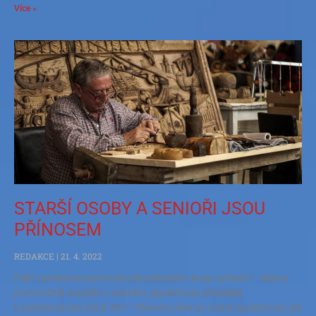
Více »
STARŠÍ OSOBY A SENIOŘI JSOU
PŘÍNOSEM
REDAKCE
21. 4. 2022
Pakt zaměstnanosti Královéhradeckého kraje vyhlásil 1. dubna
první ročník soutěže o ocenění „Společnost přátelská
k zaměstnávání osob 55+“. Hlavním cílem je ocenit společnosti, jež