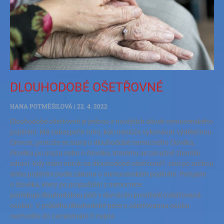
DLOUHODOBÉ OŠETŘOVNÉ
HANA POTMĚŠILOVÁ
22. 4. 2022
Dlouhodobé ošetřovné je jednou z novějších dávek nemocenského
pojištění. Má zabezpečit toho, kdo nemůže vykonávat výdělečnou
činnost, protože se stará o dlouhodobě nemocného člověka,
člověka po úrazu nebo o člověka, kterému se závažně zhoršilo
zdraví. Kdy mám nárok na dlouhodobé ošetřovné? Jste po určitou
dobu pojištěni podle zákona o nemocenském pojištění. Pečujete
o člověka, který po propuštění z nemocnice
potřebuje dlouhodobou péči v domácím prostředí (ošetřovaná
osoba). V průběhu dlouhodobé péče o ošetřovanou osobu
nechodíte do zaměstnání či nejste