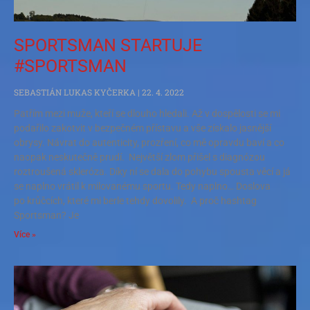
SPORTSMAN STARTUJE
#SPORTSMAN
SEBASTIÁN LUKAS KYČERKA
22. 4. 2022
Patřím mezi muže, kteří se dlouho hledali. Až v dospělosti se mi
podařilo zakotvit v bezpečném přístavu a vše získalo jasnější
obrysy. Návrat do autenticity, prozření, co mě opravdu baví a co
naopak neskutečně prudí. Největší zlom přišel s diagnózou
roztroušená skleróza. Díky ní se dala do pohybu spousta věcí a já
se naplno vrátil k milovanému sportu. Tedy naplno… Doslova
po krůčcích, které mi berle tehdy dovolily. A proč hashtag
Sportsman? Je
Více »