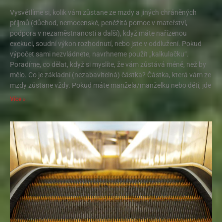
Vysvětlíme si, kolik vám zůstane ze mzdy a jiných chráněných
příjmů (důchod, nemocenské, peněžitá pomoc v mateřství,
podpora v nezaměstnanosti a další), když máte nařízenou
exekuci, soudní výkon rozhodnutí, nebo jste v oddlužení. Pokud
výpočet sami nezvládnete, navrhneme použít „kalkulačku“.
Poradíme, co dělat, když si myslíte, že vám zůstává méně, než by
mělo. Co je základní (nezabavitelná) částka? Částka, která vám ze
mzdy zůstane vždy. Pokud máte manžela/manželku nebo děti, jde
Více »