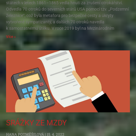
státech v letech 1861–1865 vedla hnutí za zrušení otrokářství.
Odvedla 70 otroků do severních států USA pomocí tzv. „Podzemní
železnice“, což byla metafora pro bezpečné cesty a úkryty
vytvořené sympatizanty, a dalších 70 otroků navedla
k samostatnému útěku. V roce 2019 byl na Mezinárodním
Více »
SRÁŽKY ZE MZDY
HANA POTMĚŠILOVÁ
15. 4. 2022