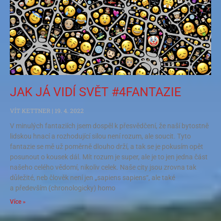
JAK JÁ VIDÍ SVĚT #4FANTAZIE
VÍT KETTNER
19. 4. 2022
V minulých fantaziích jsem dospěl k přesvědčení, že naší bytostně
lidskou hnací a rozhodující silou není rozum, ale soucit. Tyto
fantazie se mě už poměrně dlouho drží, a tak se je pokusím opět
posunout o kousek dál. Mít rozum je super, ale je to jen jedna část
našeho celého vědomí, nikoliv celek. Naše city jsou zrovna tak
důležité, neb člověk není jen „sapiens sapiens“, ale také
a především (chronologicky) homo
Více »