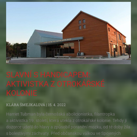
SLAVNÍ S HANDICAPEM:
AKTIVISTKA Z OTROKÁŘSKÉ
KOLONIE
KLÁRA ŠMEJKALOVÁ
15. 4. 2022
Harriet Tubman byla černošská abolicionistka, filantropka
a aktivistka 19. století, která utekla z otrokářské kolonie. Tehdy ji
dozorce udeřil do hlavy a způsobil poranění mozku, od té doby žila
s bolestivými záchvaty. Před občanskou válkou ve Spojených