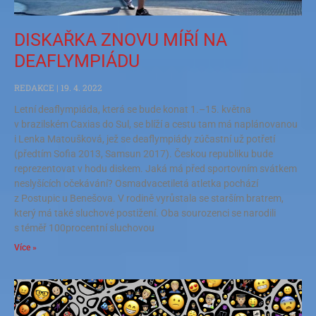
DISKAŘKA ZNOVU MÍŘÍ NA
DEAFLYMPIÁDU
REDAKCE
19. 4. 2022
Letní deaflympiáda, která se bude konat 1.–15. května
v brazilském Caxias do Sul, se blíží a cestu tam má naplánovanou
i Lenka Matoušková, jež se deaflympiády zúčastní už potřetí
(předtím Sofia 2013, Samsun 2017). Českou republiku bude
reprezentovat v hodu diskem. Jaká má před sportovním svátkem
neslyšících očekávání? Osmadvacetiletá atletka pochází
z Postupic u Benešova. V rodině vyrůstala se starším bratrem,
který má také sluchové postižení. Oba sourozenci se narodili
s téměř 100procentní sluchovou
Více »