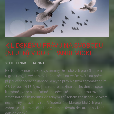
K LIDSKÉMU PRÁVU NA SVOBODU
(NEJEN) V DOBĚ PANDEMICKÉ
VÍT KETTNER
10. 12. 2021
Na 10. prosince připadá významný Den lidských práv (Human
Rigths Day), který se slaví každoročně na celém světě na počest
přijetí Všeobecné deklarace lidských práv Valným shromážděním
OSN v roce 1948. Využijme tohoto mezinárodního dne alespoň
k drobné úvaze o současné společenské situaci, kterou rovněž
v mezinárodním měřítku viditelným způsobem znesnadňuje okem
neviditelný parazit – virus. Všeobecná deklarace lidských práv
zahrnuje celkem 30 článků a v samém úvodu deklarace a v řadě
dalších článků