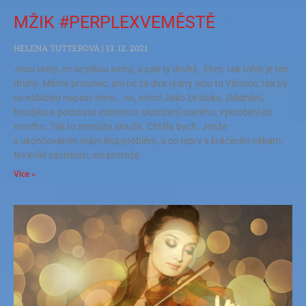
MŽIK #PERPLEXVEMĚSTĚ
HELENA TUTTEROVÁ
13. 12. 2021
Jsou texty, co se píšou samy, a pak ty druhý. Ehm, tak tohle je ten
druhý. Máme prosinec, ani ne za dva týdny jsou tu Vánoce, tak by
se nabízelo napsat něco… no, něco! Jako že láska, zklidnění,
hloubka a podstata existence, ukončení starého, vykročení do
nového. Tak to nemůžu sloužit. Chtěla bych. Jenže
s ukončováním mám léta problém, a co teprv s kráčením někam.
Ne kvůli závislosti, ale protože
Více »