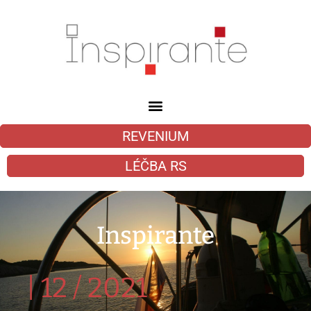
REVENIUM
LÉČBA RS
Inspirante
|
12 / 2021