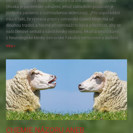
ostravské Rosky Naďa Nováková v druhé polovině listopadu
(Roska je pacientské sdružení, jehož základním posláním je
podpora pacientů s roztroušenou sklerózou). „Pro uspořádání
mluvil fakt, že výstava prací v ostravské Galerii Mlejn má už
dlouhou tradici, a hlavně při vernisáži to bývá příležitost, aby se
naši členové setkali s návštěvníky výstavy, lékaři a sestřičkami
z Neurologické kliniky ostravské Fakultní nemocnice a dalšími
Více »
CHEMIE NÁZORU ANEB