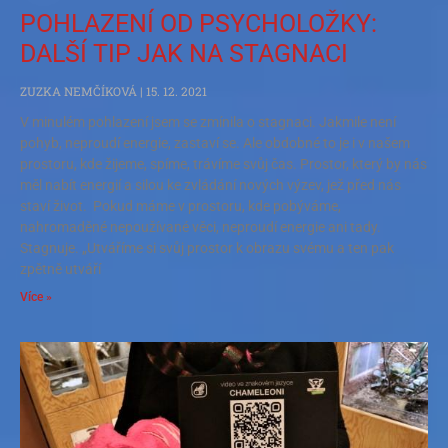
POHLAZENÍ OD PSYCHOLOŽKY:
DALŠÍ TIP JAK NA STAGNACI
ZUZKA NEMČÍKOVÁ
15. 12. 2021
V minulém pohlazení jsem se zmínila o stagnaci. Jakmile není
pohyb, neproudí energie, zastaví se. Ale obdobné to je i v našem
prostoru, kde žijeme, spíme, trávíme svůj čas. Prostor, který by nás
měl nabít energií a silou ke zvládání nových výzev, jež před nás
staví život. Pokud máme v prostoru, kde pobýváme,
nahromaděné nepoužívané věci, neproudí energie ani tady.
Stagnuje. „Utváříme si svůj prostor k obrazu svému a ten pak
zpětně utváří
Více »