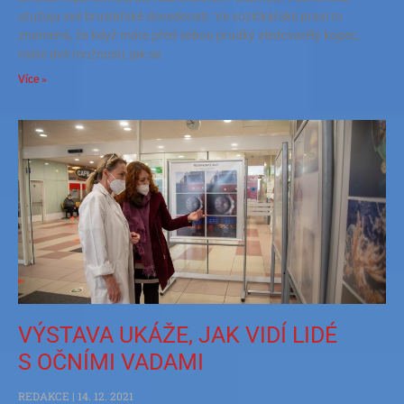
utužuju své bruslařské dovednosti. Ve vozíčkářské praxi to
znamená, že když máte před sebou prudký zledovatělý kopec,
máte dvě možnosti, jak se
Více »
VÝSTAVA UKÁŽE, JAK VIDÍ LIDÉ
S OČNÍMI VADAMI
REDAKCE
14. 12. 2021