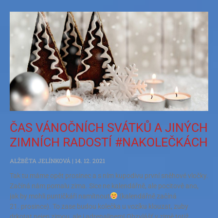
ČAS VÁNOČNÍCH SVÁTKŮ A JINÝCH
ZIMNÍCH RADOSTÍ #NAKOLEČKÁCH
ALŽBĚTA JELÍNKOVÁ
14. 12. 2021
Tak tu máme opět prosinec a s ním kupodivu první sněhové vločky.
Začíná nám pomalu zima. Sice ne kalendářně, ale pocitově ano,
jak by mohli puntičkáři namítnout
(kalendářně začíná
21. prosince). To zase budou kolečka u vozíku klouzat, zuby
drkotat nejen zimou, ale i adrenalinem! Obzvlášť v zimě totiž