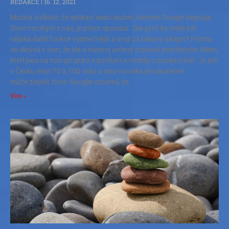
REDAKCE
16. 12. 2021
Možná si říkáte, že aplikací nebo služeb, kterými Google zlepšuje
život mnohým z nás, je přece spousta. Tak proč by měla být
nějaká další funkce výjimečnější a stojí za takový nadpis? Pointa
se ukrývá v tom, že jde o nástroj určený zrakově postiženým lidem,
kteří jsou na tom při práci s počítači a mobily o poznání hůř. Je jich
v Česku mezi 70 a 100 tisíci a tato novinka jim skutečně
může zlepšit život: Google oznámil, že
Více »