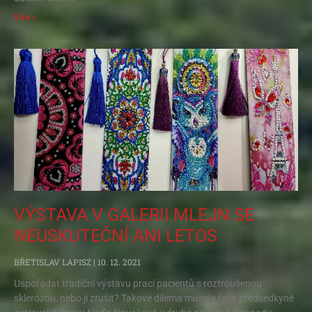
Více »
VÝSTAVA V GALERII MLEJN SE
NEUSKUTEČNÍ ANI LETOS
BŘETISLAV LAPISZ
10. 12. 2021
Uspořádat tradiční výstavu prací pacientů s roztroušenou
sklerózou, nebo ji zrušit? Takové dilema musela řešit předsedkyně