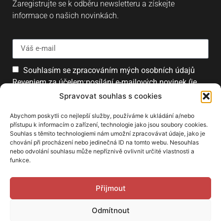
Zaregistrujte se k odběru newsletteru a získejte
informace o našich novinkách.
Souhlasím se zpracováním mých osobních údajů
Reveniem za účelem:posílání e-mailových novinek (je
možné se kdykoliv odhlásit).
Spravovat souhlas s cookies
Přihlásit
Abychom poskytli co nejlepší služby, používáme k ukládání a/nebo
přístupu k informacím o zařízení, technologie jako jsou soubory cookies.
Souhlas s těmito technologiemi nám umožní zpracovávat údaje, jako je
chování při procházení nebo jedinečná ID na tomto webu. Nesouhlas
PARTNEŘI
nebo odvolání souhlasu může nepříznivě ovlivnit určité vlastnosti a
funkce.
Přijmout
Odmítnout