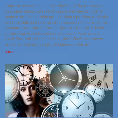
Exkurz do světa viděného očima člověka s těžkým zrakovým
postižením nabízí výstava Rozmazaný svět, která z iniciativy
Nadace prof. Vejdovského putuje Českou republikou už od roku
2016. Její další zastávkou je od 1. prosince Fakultní nemocnice
Olomouc. Fotografie a informační panely si lze až do 5. ledna
prohlédnout ve vestibulu ústřední budovy A. Prostřednictvím
dvojic fotografií výstava umožňuje, aby si člověk se zdravým
zrakem uměl představit, jak svět kolem sebe vidí lidé
Více »