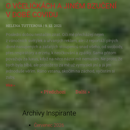
O VČELIČKÁCH A JINÉM BZUČENÍ
V DOBĚ COVIDU
HELENA TUTTEROVÁ
9. 12. 2021
Poslední dobou nestačím zírat. Oči mě přecházejí nejen
z vánočních světýlek a uřvaných reklam, ale i z reportáží plných
divně nasupených a zaťatých stoupenců snad všeho, od svobody,
přes respirátory a erzetu, k neočkování a zpátky. Sama přitom
považuju za luxus, když na něco názor mít nemusím. Ne proto, že
bych byla blbá, ale protože to za mě už vymysleli jiní a já jim
jednoduše věřím. Ráno vstanu, skočím na záchod, vyčistím si
zuby,
Více »
« Předchozí
Další »
Archivy Inspirante
Červenec 2026