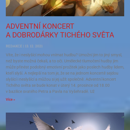
ADVENTNÍ KONCERT
A DOBRODÁRKY TICHÉHO SVĚTA
REDAKCE
13. 12. 2021
Víte, že i neslyšící mohou vnímat hudbu? Umožní jim to jiný smysl,
než byste možná čekali, a to oči. Umělecké tlumočení hudby jim
může přinést podobný emotivní prožitek jako poslech hudby lidem,
kteří slyší. A nejlepší na tom je, že se na jednom koncertě sejdou
slyšící i neslyšící a můžou si jej užít společně. Adventní koncert
Tichého světa se bude konat v úterý 14. prosince od 18.00
v bazilice svatého Petra a Pavla na Vyšehradě. Už
Více »