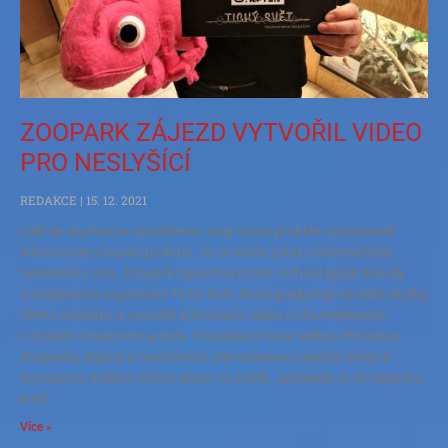
ZOOPARK ZÁJEZD VYTVOŘIL VIDEO
PRO NESLYŠÍCÍ
REDAKCE
15. 12. 2021
Lidé se sluchovým postižením mají často problém porozumět
informacím v psané podobě. To se může týkat i informačních
materiálů v zoo. Zoopark Zájezd se proto rozhodl spojit své síly
s neziskovou organizací Tichý Svět, která poskytuje sociální služby
těmto osobám, a vytvořili informační video o chameleonech
v českém znakovém jazyce. Chameleoni jsou velkou chloubou
Zooparku Zájezd a návštěvníci zde naleznou největší veřejně
dostupnou kolekci těchto plazů na světě. „Málokdo ví, že neslyšící,
kteří
Více »