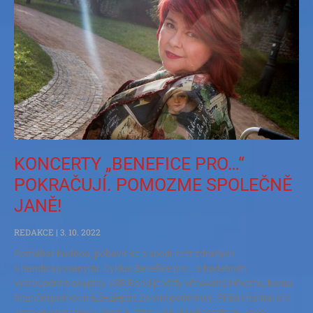
KONCERTY „BENEFICE PRO…“
POKRAČUJÍ. POMOZME SPOLEČNĚ
JANĚ!
REDAKCE
3. 10. 2022
Pomáhat hudbou, pobavit se a spojit svět zdravých
s handicapovanými. Cyklus Benefice pro… s hudebním
vystoupením skupiny USB Band je vždy věnovaný někomu, komu
finanční pomoc může zlepšit životní podmínky. Příští charitativní
akce se uskuteční v úterý 4. října v 18.00 v kostele sv. Jana