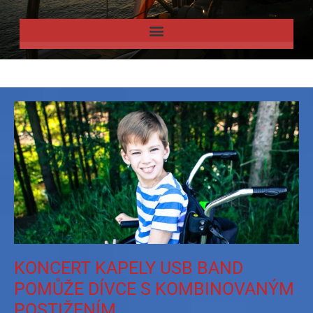
KONCERT KAPELY USB BAND
POMŮŽE DÍVCE S KOMBINOVANÝM
POSTIŽENÍM