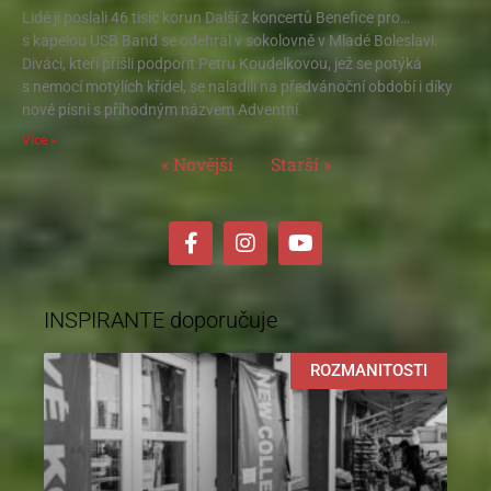
Lidé jí poslali 46 tisíc korun Další z koncertů Benefice pro…
s kapelou USB Band se odehrál v sokolovně v Mladé Boleslavi.
Diváci, kteří přišli podpořit Petru Koudelkovou, jež se potýká
s nemocí motýlích křídel, se naladili na předvánoční období i díky
nové písni s příhodným názvem Adventní.
Více »
« Novější
Starší »
INSPIRANTE doporučuje
ROZMANITOSTI