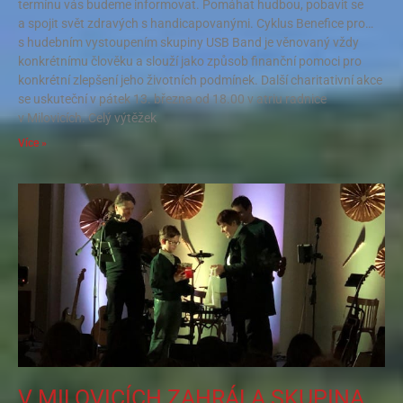
termínu vás budeme informovat. Pomáhat hudbou, pobavit se
a spojit svět zdravých s handicapovanými. Cyklus Benefice pro…
s hudebním vystoupením skupiny USB Band je věnovaný vždy
konkrétnímu člověku a slouží jako způsob finanční pomoci pro
konkrétní zlepšení jeho životních podmínek. Další charitativní akce
se uskuteční v pátek 13. března od 18.00 v atriu radnice
v Milovicích. Celý výtěžek
Více »
V MILOVICÍCH ZAHRÁLA SKUPINA