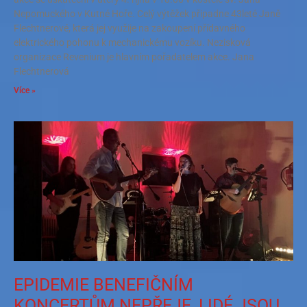
Nepomuckého v Kutné Hoře. Celý výtěžek připadne 43leté Janě
Flechtnerové, která jej využije na zakoupení přídavného
elektrického pohonu k mechanickému vozíku. Nezisková
organizace Revenium je hlavním pořadatelem akce. Jana
Flechtnerová
Více »
EPIDEMIE BENEFIČNÍM
KONCERTŮM NEPŘEJE, LIDÉ JSOU