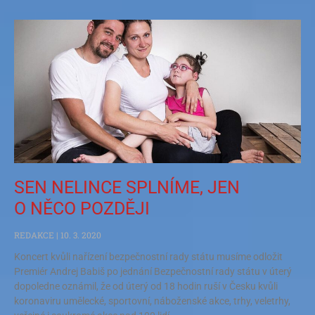
SEN NELINCE SPLNÍME, JEN
O NĚCO POZDĚJI
REDAKCE
10. 3. 2020
Koncert kvůli nařízení bezpečnostní rady státu musíme odložit
Premiér Andrej Babiš po jednání Bezpečnostní rady státu v úterý
dopoledne oznámil, že od úterý od 18 hodin ruší v Česku kvůli
koronaviru umělecké, sportovní, náboženské akce, trhy, veletrhy,