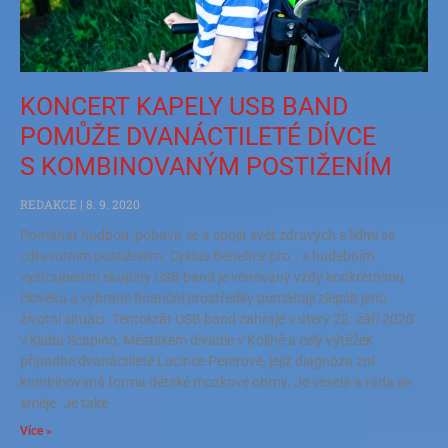
KONCERT KAPELY USB BAND
POMŮŽE DVANÁCTILETÉ DÍVCE
S KOMBINOVANÝM POSTIŽENÍM
REDAKCE
8. 9. 2020
Pomáhat hudbou, pobavit se a spojit svět zdravých s lidmi se
zdravotním postižením. Cyklus Benefice pro… s hudebním
vystoupením skupiny USB band je věnovaný vždy konkrétnímu
člověku a vybrané finanční prostředky pomáhají zlepšit jeho
životní situaci. Tentokrát USB band zahraje v úterý 22. září 2020
v klubu Scapino, Městském divadle v Kolíně a celý výtěžek
připadne dvanáctileté Lucince Peterové, jejíž diagnóza zní
kombinovaná forma dětské mozkové obrny. Je veselá a ráda se
směje. Je také
Více »