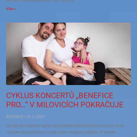
veřejné i soukromé akce nad 100 lidí.
Více »
CYKLUS KONCERTŮ „BENEFICE
PRO…“ V MILOVICÍCH POKRAČUJE
REDAKCE
18. 2. 2020
Společně můžeme splnit sen jedenáctileté Nelince Koncert kvůli
nařízení bezpečnostní rady státu musíme odložit. O novém