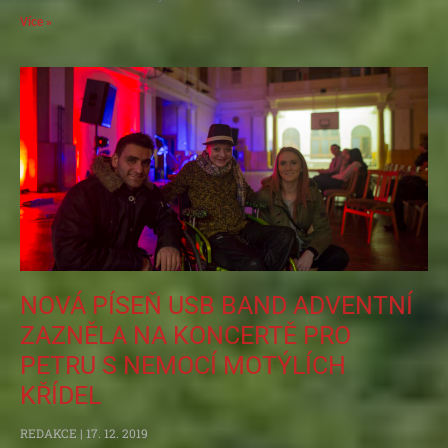
Více »
NOVÁ PÍSEŇ USB BAND ADVENTNÍ
ZAZNĚLA NA KONCERTĚ PRO
PETRU S NEMOCÍ MOTÝLÍCH
KŘÍDEL
REDAKCE
17. 12. 2019