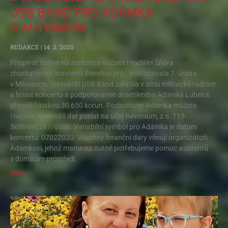
USB BAND PRO ADÁMKA
S AUTISMEM
REDAKCE
14. 2. 2020
Přispívat rodině na asistenta můžete i nadále! Šňůra
charitativních koncertů Benefice pro… pokračovala 7. února
v Milovicích. Tentokrát USB Band zahrála v atriu milovické radnice
a hosté koncertu a podporovatelé desetiletého Adámka Lubelce
přispěli částkou 30 650 korun. Podporovat Adámka můžete
i nadále, stačí váš dar poslat na účet Revenium, z.s. 115-
5689490267/0100. Variabilní symbol pro Adámka je datum
koncertu: 07022020. Všechny finanční dary věnují organizátoři
Adámkovi, jehož maminka nutně potřebujeme pomoc asistentů
v domácím prostředí.
Více »