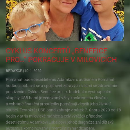
CYKLUS KONCERTŮ „BENEFICE
PRO…“ POKRAČUJE V MILOVICÍCH
REDAKCE
10. 1. 2020
Pomáhat bude desetiletému Adámkovi s autismem Pomáhat
hudbou, pobavit se a spojit svět zdravých s lidmi se zdravotním
postižením. Cyklus Benefice pro… s hudebním vystoupením
skupiny USB band je věnovaný vždy konkrétnímu člověku
a vybrané finanční prostředky pomáhají zlepšit jeho životní
situaci. Tentokrát USB band zahraje v pátek 7. února 2020 od 18
hodin v atriu milovické radnice a celý výtěžek připadne
desetiletému Adámkovi Lubelcovi, jehož diagnóza zní dětský
autismus kombinovaný s mentálním handicapem.