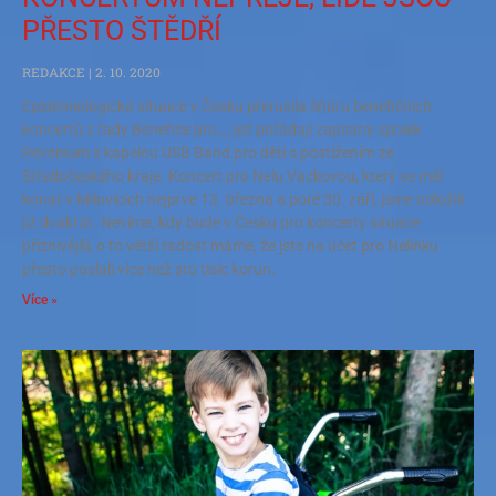
PŘESTO ŠTĚDŘÍ
REDAKCE
2. 10. 2020
Epidemiologická situace v Česku přerušila šňůru benefičních
koncertů z řady Benefice pro…, jež pořádají zapsaný spolek
Revenium s kapelou USB Band pro děti s postižením ze
Středočeského kraje. Koncert pro Nelu Vackovou, který se měl
konat v Milovicích nejprve 13. března a poté 30. září, jsme odložili
již dvakrát. Nevíme, kdy bude v Česku pro koncerty situace
příznivější, o to větší radost máme, že jste na účet pro Nelinku
přesto poslali více než sto tisíc korun.
Více »