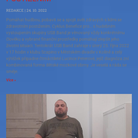
REDAKCE
24. 10. 2022
Pomáhat hudbou, pobavit se a spojit svět zdravých s lidmi se
zdravotním postižením. Cyklus Benefice pro… s hudebním
vystoupením skupiny USB Band je věnovaný vždy konkrétnímu
člověku a vybrané finanční prostředky pomáhají zlepšit jeho
životní situaci. Tentokrát USB Band zahraje v úterý 25. října 2022
v 17 hodin v klubu Scapino v Městském divadle v Kolíně a celý
výtěžek připadne čtrnáctileté Lucince Peterové, jejíž diagnóza zní
kombinovaná forma dětské mozkové obrny. Je veselá a ráda se
směje.
Více »