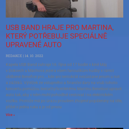
USB BAND HRAJE PRO MARTINA,
KTERÝ POTŘEBUJE SPECIÁLNĚ
UPRAVENÉ AUTO
REDAKCE
14. 10. 2022
Kapela USB Band zahraje 16. října od 17 hodin v kině Máj
v Doksech u Máchova jezera všem fanouškům hudby v rámci
oblíbené Benefice pro…, kde ani tentokrát nezůstane jenom u not
a zážitků. Výtěžek ze vstupného a finanční dary na vrub tohoto
koncertu pomůžou šestačtyřicetiletému Martinu Benešovi upravit
auto tak, aby v něm mohl pohodlně cestovat i na elektrickém
vozíku. Protože má po úrazu proudem zhojené popáleniny na těle,
přišel o jednu ruku a je od prsou
Více »