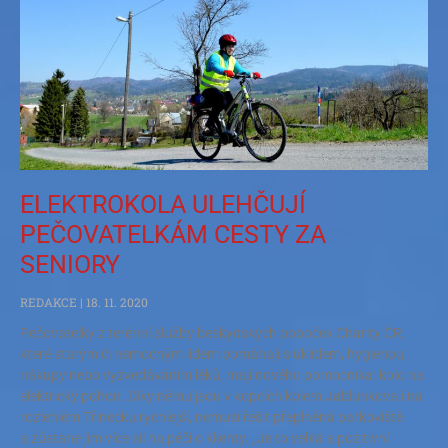
ELEKTROKOLA ULEHČUJÍ
PEČOVATELKÁM CESTY ZA
SENIORY
REDAKCE
18. 11. 2020
Pečovatelky z terénní služby beskydských poboček Charity ČR,
které starým či nemocným lidem pomáhají s úklidem, hygienou,
nákupy nebo vyzvedáváním léků, mají nového pomocníka: kolo na
elektrický pohon. Díky němu jsou v kopcích kolem Jablunkova i na
rozlehlém Třinecku rychlejší, nemusí řešit přeplněná parkoviště
a zůstane jim více sil na péči o klienty. „Je to velká a pozitivní