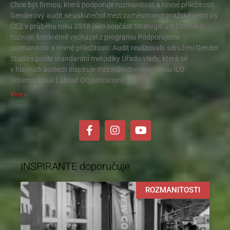
Chce být firmou, která podporuje rozmanitost a rovné příležitosti
Genderový audit se uskutečnil mezi zaměstnanci pražské centrály
ČEZ v průběhu roku 2018 jako součást Strategie udržitelného
rozvoje, konkrétně vycházel z programu Podporujeme
rozmanitost a rovné příležitosti. Audit realizovalo sdružení Gender
Studies podle standardní metodiky Úřadu vlády, která se
v hlavních bodech inspiruje mezinárodní metodikou ILO
(International Labour Organization).
Více »
INSPIRANTE doporučuje
ROZMANITOSTI