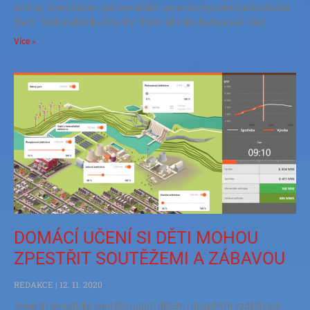
změna, která našim pečovatelkám opravdu výrazně zjednodušila
život,“ řekla ředitelka Charity Třinec Monika Byrtusová. Díky
Více »
DOMÁCÍ UČENÍ SI DĚTI MOHOU
ZPESTŘIT SOUTĚŽEMI A ZÁBAVOU
REDAKCE
12. 11. 2020
Hned tři tematické soutěže nabízí dětem i dospělým vzdělávací