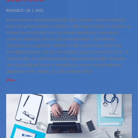
REDAKCE
19. 1. 2021
Koronavirová epidemie odrazuje řadu pacientů od pravidelných
kontrol a preventivních prohlídek. Lékaři upozorňují, že pacienti by
k lékařům chodit měli, protože i malé zanedbání u některých
onemocnění může vést k vážným následkům. Specifickou
skupinou jsou například diabetici. Lidé s cukrovkou mají větší
pravděpodobnost vážných komplikací pokud onemocní covid-19.
Obecně platí, že u lidí s diabetem je pravděpodobnější, že budou
mít závažnější příznaky a komplikace, pokud budou nakažení
jakýmkoli virem. Riziko, že bude diabetik těžce
Více »