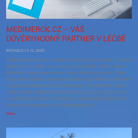
MEDIMERCK.CZ – VÁŠ
DŮVĚRYHODNÝ PARTNER V LÉČBĚ
REDAKCE
3. 12. 2020
V březnu roku 2018 byl spuštěn informační portál (nejen) o zdraví
Medimerck.cz. Jedná se o českou mutaci, která vznikla v rámci
globálního projektu společnosti Merck KGaA, Darmstadt. Česká
verze však překonala všechna očekávání a již během prvního roku
fungování bezkonkurenčně převálcovala v návštěvnosti ostatní
země. Níže se můžete dočíst, na čem tento úspěch stojí a co vše
vám může portál přinést. Veřejná část Medimercku je přístupná
bez nutnosti registrace. Jeho velkou předností
Více »