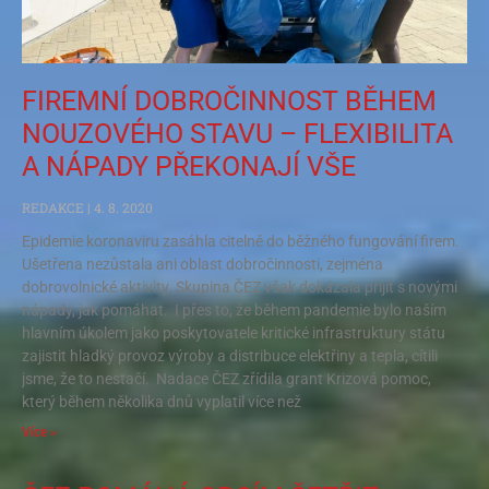
FIREMNÍ DOBROČINNOST BĚHEM
NOUZOVÉHO STAVU – FLEXIBILITA
A NÁPADY PŘEKONAJÍ VŠE
REDAKCE
4. 8. 2020
Epidemie koronaviru zasáhla citelně do běžného fungování firem.
Ušetřena nezůstala ani oblast dobročinnosti, zejména
dobrovolnické aktivity. Skupina ČEZ však dokázala přijít s novými
nápady, jak pomáhat. I přes to, že během pandemie bylo naším
hlavním úkolem jako poskytovatele kritické infrastruktury státu
zajistit hladký provoz výroby a distribuce elektřiny a tepla, cítili
jsme, že to nestačí. Nadace ČEZ zřídila grant Krizová pomoc,
který během několika dnů vyplatil více než
Více »