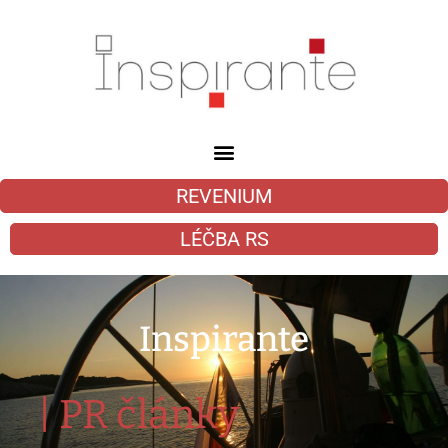
REVENIUM
LÉČBA RS
Inspirante
|
PR články