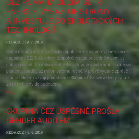
ČEZ POMÁHÁ OBCÍM ŠETŘIT
ENERGIE, VYSAZUJE STROMY
A INVESTUJE DO EKOLOGICKÝCH
TECHNOLOGIÍ
REDAKCE
9. 7. 2019
Sedm milionů stromů v České republice má na pomyslné visačce
napsáno ČEZ. Tolik jich totiž společnost za posledních osm let
stihla vysázet. Do další desetiletky vstupuje s ještě ambicióznějším
plánem výsadby až milion stromů ročně. V právě vydané zprávě
o udržitelném rozvoji představuje Skupina ČEZ své aktivity za rok
2018 i výhledy do budoucna.
Více »
SKUPINA ČEZ ÚSPĚŠNĚ PROŠLA
GENDER AUDITEM
REDAKCE
4. 4. 2019