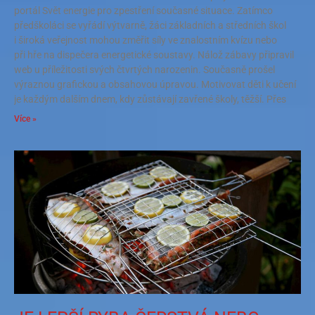
portál Svět energie pro zpestření současné situace. Zatímco
předškoláci se vyřádí výtvarně, žáci základních a středních škol
i široká veřejnost mohou změřit síly ve znalostním kvízu nebo
při hře na dispečera energetické soustavy. Nálož zábavy připravil
web u příležitosti svých čtvrtých narozenin. Současně prošel
výraznou grafickou a obsahovou úpravou. Motivovat děti k učení
je každým dalším dnem, kdy zůstávají zavřené školy, těžší. Přes
Více »