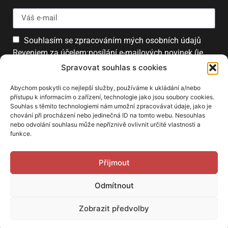
Souhlasím se zpracováním mých osobních údajů
Reveniem za účelem:posílání e-mailových novinek (je
možné se kdykoliv odhlásit).
Spravovat souhlas s cookies
Přihlásit
Abychom poskytli co nejlepší služby, používáme k ukládání a/nebo
přístupu k informacím o zařízení, technologie jako jsou soubory cookies.
Souhlas s těmito technologiemi nám umožní zpracovávat údaje, jako je
chování při procházení nebo jedinečná ID na tomto webu. Nesouhlas
PARTNEŘI
nebo odvolání souhlasu může nepříznivě ovlivnit určité vlastnosti a
funkce.
Přijmout
Odmítnout
Zobrazit předvolby