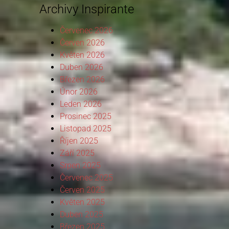
Archivy Inspirante
Červenec 2026
Červen 2026
Květen 2026
Duben 2026
Březen 2026
Únor 2026
Leden 2026
Prosinec 2025
Listopad 2025
Říjen 2025
Září 2025
Srpen 2025
Červenec 2025
Červen 2025
Květen 2025
Duben 2025
Březen 2025