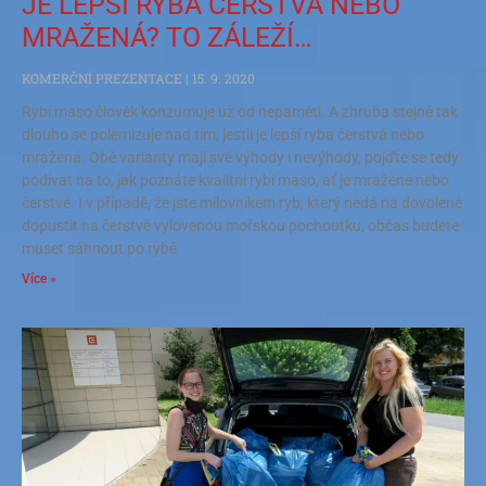
JE LEPŠÍ RYBA ČERSTVÁ NEBO
MRAŽENÁ? TO ZÁLEŽÍ…
KOMERČNÍ PREZENTACE
15. 9. 2020
Rybí maso člověk konzumuje už od nepaměti. A zhruba stejně tak
dlouho se polemizuje nad tím, jestli je lepší ryba čerstvá nebo
mražená. Obě varianty mají své výhody i nevýhody, pojďte se tedy
podívat na to, jak poznáte kvalitní rybí maso, ať je mražené nebo
čerstvé. I v případě, že jste milovníkem ryb, který nedá na dovolené
dopustit na čerstvě vylovenou mořskou pochoutku, občas budete
muset sáhnout po rybě
Více »